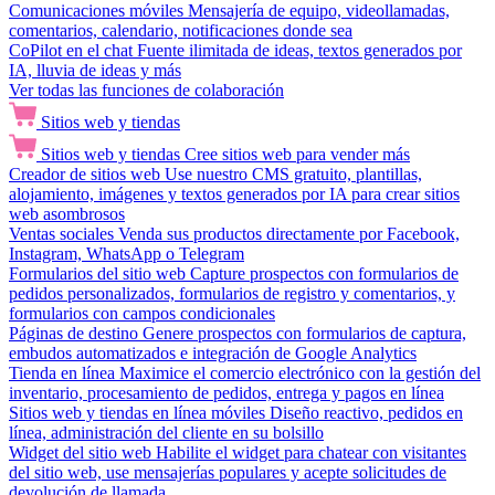
Comunicaciones móviles
Mensajería de equipo, videollamadas,
comentarios, calendario, notificaciones donde sea
CoPilot en el chat
Fuente ilimitada de ideas, textos generados por
IA, lluvia de ideas y más
Ver todas las funciones de colaboración
Sitios web y tiendas
Sitios web y tiendas
Cree sitios web para vender más
Creador de sitios web
Use nuestro CMS gratuito, plantillas,
alojamiento, imágenes y textos generados por IA para crear sitios
web asombrosos
Ventas sociales
Venda sus productos directamente por Facebook,
Instagram, WhatsApp o Telegram
Formularios del sitio web
Capture prospectos con formularios de
pedidos personalizados, formularios de registro y comentarios, y
formularios con campos condicionales
Páginas de destino
Genere prospectos con formularios de captura,
embudos automatizados e integración de Google Analytics
Tienda en línea
Maximice el comercio electrónico con la gestión del
inventario, procesamiento de pedidos, entrega y pagos en línea
Sitios web y tiendas en línea móviles
Diseño reactivo, pedidos en
línea, administración del cliente en su bolsillo
Widget del sitio web
Habilite el widget para chatear con visitantes
del sitio web, use mensajerías populares y acepte solicitudes de
devolución de llamada