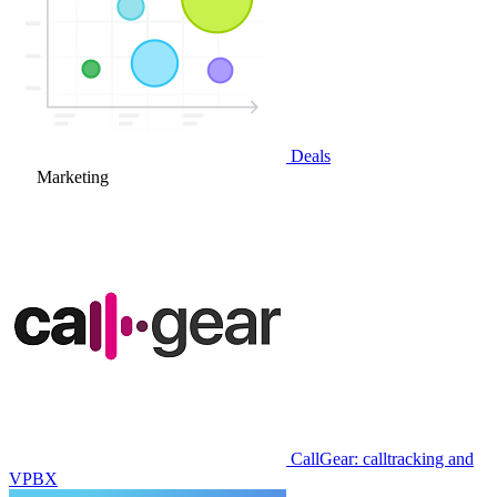
Deals
Marketing
CallGear: calltracking and
VPBX