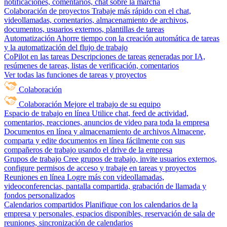
notificaciones, comentarios, chat sobre la marcha
Colaboración de proyectos
Trabaje más rápido con el chat,
videollamadas, comentarios, almacenamiento de archivos,
documentos, usuarios externos, plantillas de tareas
Automatización
Ahorre tiempo con la creación automática de tareas
y la automatización del flujo de trabajo
CoPilot en las tareas
Descripciones de tareas generadas por IA,
resúmenes de tareas, listas de verificación, comentarios
Ver todas las funciones de tareas y proyectos
Colaboración
Colaboración
Mejore el trabajo de su equipo
Espacio de trabajo en línea
Utilice chat, feed de actividad,
comentarios, reacciones, anuncios de video para toda la empresa
Documentos en línea y almacenamiento de archivos
Almacene,
comparta y edite documentos en línea fácilmente con sus
compañeros de trabajo usando el drive de la empresa
Grupos de trabajo
Cree grupos de trabajo, invite usuarios externos,
configure permisos de acceso y trabaje en tareas y proyectos
Reuniones en línea
Logre más con videollamadas,
videoconferencias, pantalla compartida, grabación de llamada y
fondos personalizados
Calendarios compartidos
Planifique con los calendarios de la
empresa y personales, espacios disponibles, reservación de sala de
reuniones, sincronización de calendarios