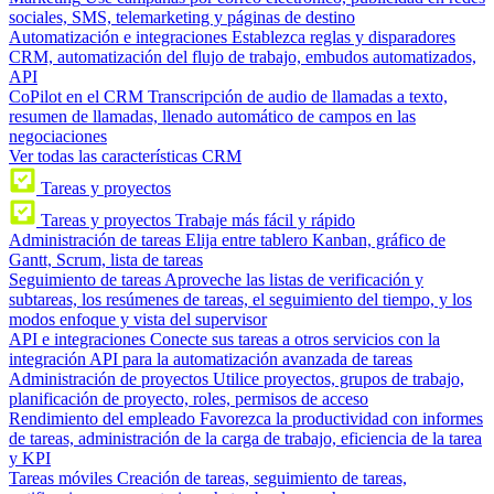
sociales, SMS, telemarketing y páginas de destino
Automatización e integraciones
Establezca reglas y disparadores
CRM, automatización del flujo de trabajo, embudos automatizados,
API
CoPilot en el CRM
Transcripción de audio de llamadas a texto,
resumen de llamadas, llenado automático de campos en las
negociaciones
Ver todas las características CRM
Tareas y proyectos
Tareas y proyectos
Trabaje más fácil y rápido
Administración de tareas
Elija entre tablero Kanban, gráfico de
Gantt, Scrum, lista de tareas
Seguimiento de tareas
Aproveche las listas de verificación y
subtareas, los resúmenes de tareas, el seguimiento del tiempo, y los
modos enfoque y vista del supervisor
API e integraciones
Conecte sus tareas a otros servicios con la
integración API para la automatización avanzada de tareas
Administración de proyectos
Utilice proyectos, grupos de trabajo,
planificación de proyecto, roles, permisos de acceso
Rendimiento del empleado
Favorezca la productividad con informes
de tareas, administración de la carga de trabajo, eficiencia de la tarea
y KPI
Tareas móviles
Creación de tareas, seguimiento de tareas,