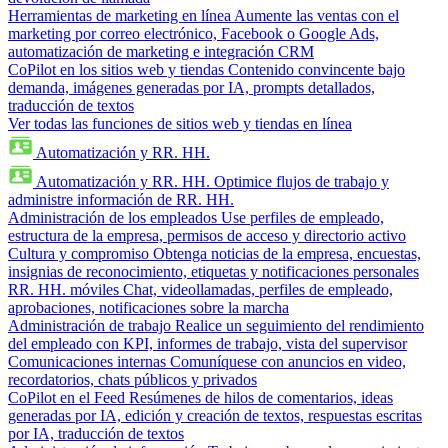
Herramientas de marketing en línea
Aumente las ventas con el
marketing por correo electrónico, Facebook o Google Ads,
automatización de marketing e integración CRM
CoPilot en los sitios web y tiendas
Contenido convincente bajo
demanda, imágenes generadas por IA, prompts detallados,
traducción de textos
Ver todas las funciones de sitios web y tiendas en línea
Automatización y RR. HH.
Automatización y RR. HH.
Optimice flujos de trabajo y
administre información de RR. HH.
Administración de los empleados
Use perfiles de empleado,
estructura de la empresa, permisos de acceso y directorio activo
Cultura y compromiso
Obtenga noticias de la empresa, encuestas,
insignias de reconocimiento, etiquetas y notificaciones personales
RR. HH. móviles
Chat, videollamadas, perfiles de empleado,
aprobaciones, notificaciones sobre la marcha
Administración de trabajo
Realice un seguimiento del rendimiento
del empleado con KPI, informes de trabajo, vista del supervisor
Comunicaciones internas
Comuníquese con anuncios en video,
recordatorios, chats públicos y privados
CoPilot en el Feed
Resúmenes de hilos de comentarios, ideas
generadas por IA, edición y creación de textos, respuestas escritas
por IA, traducción de textos