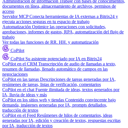
Administración de información
Trabaje con bases de conocimientos,
documentos en línea, almacenamiento de archivos, permisos de
acceso
Servidor MCP
Conecta herramientas de IA externas a Bitrix24 y
ejecuta acciones seguras en tu espacio de trabajo
Automatización
Optimice las operaciones con solicitudes,
aprobaciones, informes de gastos, RPA, automatización del flujo de
trabajo
Ver todas las funciones de RR. HH. y automatización
CoPilot
CoPilot
Su asistente potenciado por IA en Bitrix24
CoPilot en el CRM
Transcripción de audio de llamadas a texto,
resumen de llamadas, llenado automático de campos en las
negociaciones
CoPilot en las tareas
Descripciones de tareas generadas por IA,
resúmenes de tareas, listas de verificación, comentarios
CoPilot en el chat
Fuente ilimitada de ideas, textos generados por
IA, lluvia de ideas y más
CoPilot en los sitios web y tiendas
Contenido convincente bajo
demanda, imágenes generadas por IA, prompts detallados,
traducción de textos
CoPilot en el Feed
Resúmenes de hilos de comentarios, ideas
generadas por IA, edición y creación de textos, respuestas escritas
por IA, traducción de textos