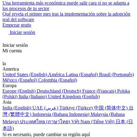
Una herramienta más económica puede salir cara si no se adapta a
los procesos de tu sector
Qué revela el primer mes tras la implementación sobre la adopción
real del software
Empezar gratis
Iniciar sesión
Iniciar sesión
Mi cuenta
la
America
United States (English)
América Latina (Español)
Brasil (Português)
México (Español)
Colombia (Español)
Europa
Europe (English)
Deutschland (Deutsch)
France (Français)
Polska
(Polski)
Italia (Italiano)
United Kingdom (English)
Asia
India (English)
UAE (عربي)
Türkiye (Türkçe)
中国 (简体中文)
台
灣 (繁體中文)
Indonesia (Bahasa Indonesia)
Malaysia (Bahasa
Melayu)
ประเทศไทย (ภาษาไทย)
Việt Nam (Tiếng Việt)
日本 (日
本語)
Si es necesario, puede cambiar su región aquí