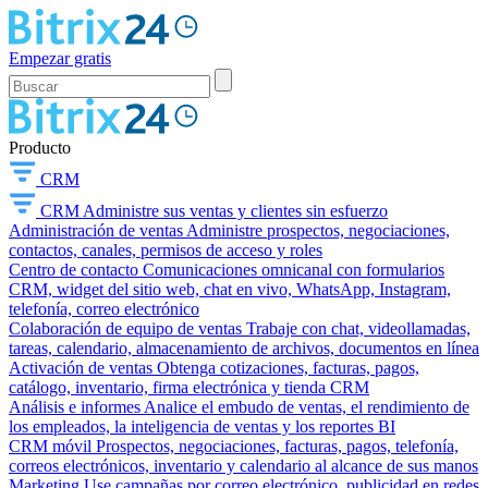
Empezar gratis
Producto
CRM
CRM
Administre sus ventas y clientes sin esfuerzo
Administración de ventas
Administre prospectos, negociaciones,
contactos, canales, permisos de acceso y roles
Centro de contacto
Comunicaciones omnicanal con formularios
CRM, widget del sitio web, chat en vivo, WhatsApp, Instagram,
telefonía, correo electrónico
Colaboración de equipo de ventas
Trabaje con chat, videollamadas,
tareas, calendario, almacenamiento de archivos, documentos en línea
Activación de ventas
Obtenga cotizaciones, facturas, pagos,
catálogo, inventario, firma electrónica y tienda CRM
Análisis e informes
Analice el embudo de ventas, el rendimiento de
los empleados, la inteligencia de ventas y los reportes BI
CRM móvil
Prospectos, negociaciones, facturas, pagos, telefonía,
correos electrónicos, inventario y calendario al alcance de sus manos
Marketing
Use campañas por correo electrónico, publicidad en redes