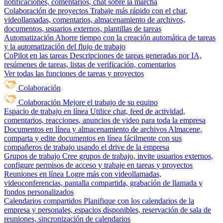
notificaciones, comentarios, chat sobre la marcha
Colaboración de proyectos
Trabaje más rápido con el chat,
videollamadas, comentarios, almacenamiento de archivos,
documentos, usuarios externos, plantillas de tareas
Automatización
Ahorre tiempo con la creación automática de tareas
y la automatización del flujo de trabajo
CoPilot en las tareas
Descripciones de tareas generadas por IA,
resúmenes de tareas, listas de verificación, comentarios
Ver todas las funciones de tareas y proyectos
Colaboración
Colaboración
Mejore el trabajo de su equipo
Espacio de trabajo en línea
Utilice chat, feed de actividad,
comentarios, reacciones, anuncios de video para toda la empresa
Documentos en línea y almacenamiento de archivos
Almacene,
comparta y edite documentos en línea fácilmente con sus
compañeros de trabajo usando el drive de la empresa
Grupos de trabajo
Cree grupos de trabajo, invite usuarios externos,
configure permisos de acceso y trabaje en tareas y proyectos
Reuniones en línea
Logre más con videollamadas,
videoconferencias, pantalla compartida, grabación de llamada y
fondos personalizados
Calendarios compartidos
Planifique con los calendarios de la
empresa y personales, espacios disponibles, reservación de sala de
reuniones, sincronización de calendarios