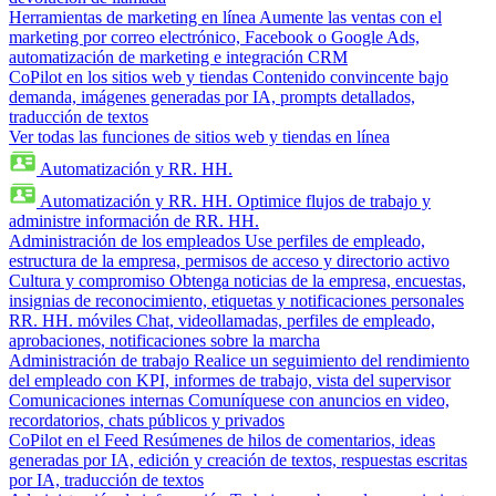
Herramientas de marketing en línea
Aumente las ventas con el
marketing por correo electrónico, Facebook o Google Ads,
automatización de marketing e integración CRM
CoPilot en los sitios web y tiendas
Contenido convincente bajo
demanda, imágenes generadas por IA, prompts detallados,
traducción de textos
Ver todas las funciones de sitios web y tiendas en línea
Automatización y RR. HH.
Automatización y RR. HH.
Optimice flujos de trabajo y
administre información de RR. HH.
Administración de los empleados
Use perfiles de empleado,
estructura de la empresa, permisos de acceso y directorio activo
Cultura y compromiso
Obtenga noticias de la empresa, encuestas,
insignias de reconocimiento, etiquetas y notificaciones personales
RR. HH. móviles
Chat, videollamadas, perfiles de empleado,
aprobaciones, notificaciones sobre la marcha
Administración de trabajo
Realice un seguimiento del rendimiento
del empleado con KPI, informes de trabajo, vista del supervisor
Comunicaciones internas
Comuníquese con anuncios en video,
recordatorios, chats públicos y privados
CoPilot en el Feed
Resúmenes de hilos de comentarios, ideas
generadas por IA, edición y creación de textos, respuestas escritas
por IA, traducción de textos