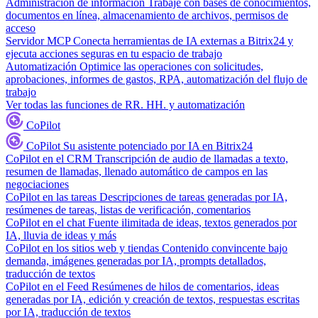
Administración de información
Trabaje con bases de conocimientos,
documentos en línea, almacenamiento de archivos, permisos de
acceso
Servidor MCP
Conecta herramientas de IA externas a Bitrix24 y
ejecuta acciones seguras en tu espacio de trabajo
Automatización
Optimice las operaciones con solicitudes,
aprobaciones, informes de gastos, RPA, automatización del flujo de
trabajo
Ver todas las funciones de RR. HH. y automatización
CoPilot
CoPilot
Su asistente potenciado por IA en Bitrix24
CoPilot en el CRM
Transcripción de audio de llamadas a texto,
resumen de llamadas, llenado automático de campos en las
negociaciones
CoPilot en las tareas
Descripciones de tareas generadas por IA,
resúmenes de tareas, listas de verificación, comentarios
CoPilot en el chat
Fuente ilimitada de ideas, textos generados por
IA, lluvia de ideas y más
CoPilot en los sitios web y tiendas
Contenido convincente bajo
demanda, imágenes generadas por IA, prompts detallados,
traducción de textos
CoPilot en el Feed
Resúmenes de hilos de comentarios, ideas
generadas por IA, edición y creación de textos, respuestas escritas
por IA, traducción de textos