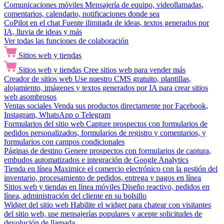
Comunicaciones móviles
Mensajería de equipo, videollamadas,
comentarios, calendario, notificaciones donde sea
CoPilot en el chat
Fuente ilimitada de ideas, textos generados por
IA, lluvia de ideas y más
Ver todas las funciones de colaboración
Sitios web y tiendas
Sitios web y tiendas
Cree sitios web para vender más
Creador de sitios web
Use nuestro CMS gratuito, plantillas,
alojamiento, imágenes y textos generados por IA para crear sitios
web asombrosos
Ventas sociales
Venda sus productos directamente por Facebook,
Instagram, WhatsApp o Telegram
Formularios del sitio web
Capture prospectos con formularios de
pedidos personalizados, formularios de registro y comentarios, y
formularios con campos condicionales
Páginas de destino
Genere prospectos con formularios de captura,
embudos automatizados e integración de Google Analytics
Tienda en línea
Maximice el comercio electrónico con la gestión del
inventario, procesamiento de pedidos, entrega y pagos en línea
Sitios web y tiendas en línea móviles
Diseño reactivo, pedidos en
línea, administración del cliente en su bolsillo
Widget del sitio web
Habilite el widget para chatear con visitantes
del sitio web, use mensajerías populares y acepte solicitudes de
devolución de llamada