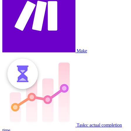
Make
Tasks: actual completion
time