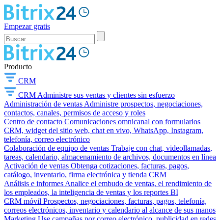
Empezar gratis
Producto
CRM
CRM
Administre sus ventas y clientes sin esfuerzo
Administración de ventas
Administre prospectos, negociaciones,
contactos, canales, permisos de acceso y roles
Centro de contacto
Comunicaciones omnicanal con formularios
CRM, widget del sitio web, chat en vivo, WhatsApp, Instagram,
telefonía, correo electrónico
Colaboración de equipo de ventas
Trabaje con chat, videollamadas,
tareas, calendario, almacenamiento de archivos, documentos en línea
Activación de ventas
Obtenga cotizaciones, facturas, pagos,
catálogo, inventario, firma electrónica y tienda CRM
Análisis e informes
Analice el embudo de ventas, el rendimiento de
los empleados, la inteligencia de ventas y los reportes BI
CRM móvil
Prospectos, negociaciones, facturas, pagos, telefonía,
correos electrónicos, inventario y calendario al alcance de sus manos
Marketing
Use campañas por correo electrónico, publicidad en redes