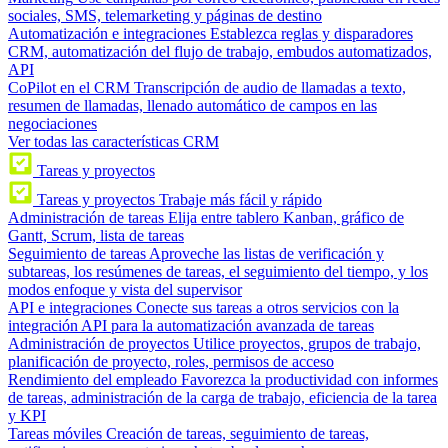
sociales, SMS, telemarketing y páginas de destino
Automatización e integraciones
Establezca reglas y disparadores
CRM, automatización del flujo de trabajo, embudos automatizados,
API
CoPilot en el CRM
Transcripción de audio de llamadas a texto,
resumen de llamadas, llenado automático de campos en las
negociaciones
Ver todas las características CRM
Tareas y proyectos
Tareas y proyectos
Trabaje más fácil y rápido
Administración de tareas
Elija entre tablero Kanban, gráfico de
Gantt, Scrum, lista de tareas
Seguimiento de tareas
Aproveche las listas de verificación y
subtareas, los resúmenes de tareas, el seguimiento del tiempo, y los
modos enfoque y vista del supervisor
API e integraciones
Conecte sus tareas a otros servicios con la
integración API para la automatización avanzada de tareas
Administración de proyectos
Utilice proyectos, grupos de trabajo,
planificación de proyecto, roles, permisos de acceso
Rendimiento del empleado
Favorezca la productividad con informes
de tareas, administración de la carga de trabajo, eficiencia de la tarea
y KPI
Tareas móviles
Creación de tareas, seguimiento de tareas,