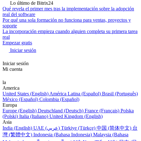
Lo último de Bitrix24
Qué revela el primer mes tras la implementación sobre la adopción
real del software
Por qué una sola formación no funciona para ventas, proyectos y
soporte
La incorporación empieza cuando alguien completa su primera tarea
real
Empezar gratis
Iniciar sesión
Iniciar sesión
Mi cuenta
la
America
United States (English)
América Latina (Español)
Brasil (Português)
México (Español)
Colombia (Español)
Europa
Europe (English)
Deutschland (Deutsch)
France (Français)
Polska
(Polski)
Italia (Italiano)
United Kingdom (English)
Asia
India (English)
UAE (عربي)
Türkiye (Türkçe)
中国 (简体中文)
台
灣 (繁體中文)
Indonesia (Bahasa Indonesia)
Malaysia (Bahasa