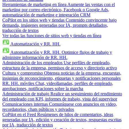
Herramientas de marketing en línea
Aumente las ventas con el
marketing por correo electrónico, Facebook o Google Ads,
automatización de marketing e integración CRM
CoPilot en los sitios web y tiendas
Contenido convincente bajo
demanda, imágenes generadas por IA, prompts detallados,
traducción de textos
Ver todas las funciones de sitios web y tiendas en línea
Automatización y RR. HH.
Automatización y RR. HH.
Optimice flujos de trabajo y
administre información de RR. HH.
Administración de los empleados
Use perfiles de empleado,
estructura de la empresa, permisos de acceso y directorio activo
Cultura y compromiso
Obtenga noticias de la empresa, encuestas,
insignias de reconocimiento, etiquetas y notificaciones personales
RR. HH. móviles
Chat, videollamadas, perfiles de empleado,
aprobaciones, notificaciones sobre la marcha
Administración de trabajo
Realice un seguimiento del rendimiento
del empleado con KPI, informes de trabajo, vista del supervisor
Comunicaciones internas
Comuníquese con anuncios en video,
recordatorios, chats públicos y privados
CoPilot en el Feed
Resúmenes de hilos de comentarios, ideas
generadas por IA, edición y creación de textos, respuestas escritas
por IA, traducción de textos