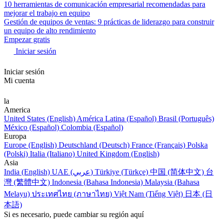
10 herramientas de comunicación empresarial recomendadas para
mejorar el trabajo en equipo
Gestión de equipos de ventas: 9 prácticas de liderazgo para construir
un equipo de alto rendimiento
Empezar gratis
Iniciar sesión
Iniciar sesión
Mi cuenta
la
America
United States (English)
América Latina (Español)
Brasil (Português)
México (Español)
Colombia (Español)
Europa
Europe (English)
Deutschland (Deutsch)
France (Français)
Polska
(Polski)
Italia (Italiano)
United Kingdom (English)
Asia
India (English)
UAE (عربي)
Türkiye (Türkçe)
中国 (简体中文)
台
灣 (繁體中文)
Indonesia (Bahasa Indonesia)
Malaysia (Bahasa
Melayu)
ประเทศไทย (ภาษาไทย)
Việt Nam (Tiếng Việt)
日本 (日
本語)
Si es necesario, puede cambiar su región aquí