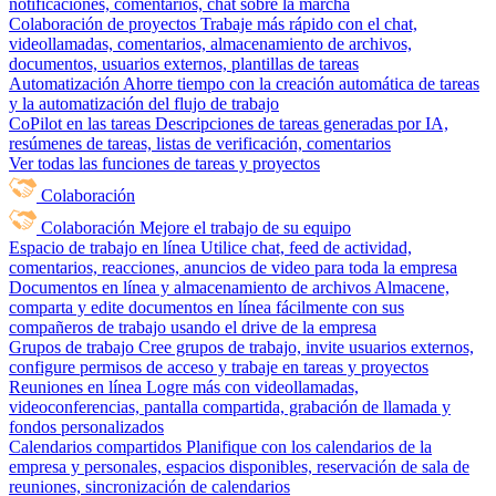
notificaciones, comentarios, chat sobre la marcha
Colaboración de proyectos
Trabaje más rápido con el chat,
videollamadas, comentarios, almacenamiento de archivos,
documentos, usuarios externos, plantillas de tareas
Automatización
Ahorre tiempo con la creación automática de tareas
y la automatización del flujo de trabajo
CoPilot en las tareas
Descripciones de tareas generadas por IA,
resúmenes de tareas, listas de verificación, comentarios
Ver todas las funciones de tareas y proyectos
Colaboración
Colaboración
Mejore el trabajo de su equipo
Espacio de trabajo en línea
Utilice chat, feed de actividad,
comentarios, reacciones, anuncios de video para toda la empresa
Documentos en línea y almacenamiento de archivos
Almacene,
comparta y edite documentos en línea fácilmente con sus
compañeros de trabajo usando el drive de la empresa
Grupos de trabajo
Cree grupos de trabajo, invite usuarios externos,
configure permisos de acceso y trabaje en tareas y proyectos
Reuniones en línea
Logre más con videollamadas,
videoconferencias, pantalla compartida, grabación de llamada y
fondos personalizados
Calendarios compartidos
Planifique con los calendarios de la
empresa y personales, espacios disponibles, reservación de sala de
reuniones, sincronización de calendarios