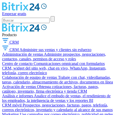
Empezar gratis
Producto
CRM
CRM
Administre sus ventas y clientes sin esfuerzo
Administración de ventas
Administre prospectos, negociaciones,
contactos, canales, permisos de acceso y roles
Centro de contacto
Comunicaciones omnicanal con formularios
CRM, widget del sitio web, chat en vivo, WhatsApp, Instagram,
telefonía, correo electrónico
Colaboración de equipo de ventas
Trabaje con chat, videollamadas,
tareas, calendario, almacenamiento de archivos, documentos en línea
Activación de ventas
Obtenga cotizaciones, facturas, pagos,
catálogo, inventario, firma electrónica y tienda CRM
Análisis e informes
Analice el embudo de ventas, el rendimiento de
los empleados, la inteligencia de ventas y los reportes BI
CRM móvil
Prospectos, negociaciones, facturas, pagos, telefonía,
correos electrónicos, inventario y calendario al alcance de sus manos
Marketing
Use campañas por correo electrónico, publicidad en redes