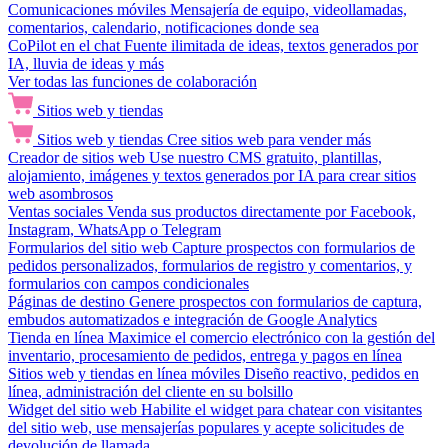
Comunicaciones móviles
Mensajería de equipo, videollamadas,
comentarios, calendario, notificaciones donde sea
CoPilot en el chat
Fuente ilimitada de ideas, textos generados por
IA, lluvia de ideas y más
Ver todas las funciones de colaboración
Sitios web y tiendas
Sitios web y tiendas
Cree sitios web para vender más
Creador de sitios web
Use nuestro CMS gratuito, plantillas,
alojamiento, imágenes y textos generados por IA para crear sitios
web asombrosos
Ventas sociales
Venda sus productos directamente por Facebook,
Instagram, WhatsApp o Telegram
Formularios del sitio web
Capture prospectos con formularios de
pedidos personalizados, formularios de registro y comentarios, y
formularios con campos condicionales
Páginas de destino
Genere prospectos con formularios de captura,
embudos automatizados e integración de Google Analytics
Tienda en línea
Maximice el comercio electrónico con la gestión del
inventario, procesamiento de pedidos, entrega y pagos en línea
Sitios web y tiendas en línea móviles
Diseño reactivo, pedidos en
línea, administración del cliente en su bolsillo
Widget del sitio web
Habilite el widget para chatear con visitantes
del sitio web, use mensajerías populares y acepte solicitudes de
devolución de llamada