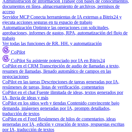
Administración de información
Trabaje con bases de conocimientos,
documentos en línea, almacenamiento de archivos, permisos de
acceso
Servidor MCP
Conecta herramientas de IA externas a Bitrix24 y
ejecuta acciones seguras en tu espacio de trabajo
Automatización
Optimice las operaciones con solicitudes,
aprobaciones, informes de gastos, RPA, automatización del flujo de
trabajo
Ver todas las funciones de RR. HH. y automatización
CoPilot
CoPilot
Su asistente potenciado por IA en Bitrix24
CoPilot en el CRM
Transcripción de audio de llamadas a texto,
resumen de llamadas, llenado automático de campos en las
negociaciones
CoPilot en las tareas
Descripciones de tareas generadas por IA,
resúmenes de tareas, listas de verificación, comentarios
CoPilot en el chat
Fuente ilimitada de ideas, textos generados por
IA, lluvia de ideas y más
CoPilot en los sitios web y tiendas
Contenido convincente bajo
demanda, imágenes generadas por IA, prompts detallados,
traducción de textos
CoPilot en el Feed
Resúmenes de hilos de comentarios, ideas
generadas por IA, edición y creación de textos, respuestas escritas
por IA, traducción de textos