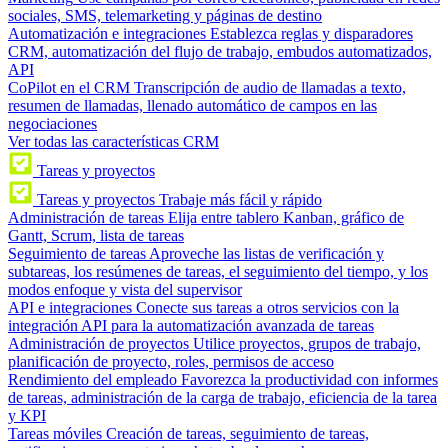
sociales, SMS, telemarketing y páginas de destino
Automatización e integraciones
Establezca reglas y disparadores
CRM, automatización del flujo de trabajo, embudos automatizados,
API
CoPilot en el CRM
Transcripción de audio de llamadas a texto,
resumen de llamadas, llenado automático de campos en las
negociaciones
Ver todas las características CRM
Tareas y proyectos
Tareas y proyectos
Trabaje más fácil y rápido
Administración de tareas
Elija entre tablero Kanban, gráfico de
Gantt, Scrum, lista de tareas
Seguimiento de tareas
Aproveche las listas de verificación y
subtareas, los resúmenes de tareas, el seguimiento del tiempo, y los
modos enfoque y vista del supervisor
API e integraciones
Conecte sus tareas a otros servicios con la
integración API para la automatización avanzada de tareas
Administración de proyectos
Utilice proyectos, grupos de trabajo,
planificación de proyecto, roles, permisos de acceso
Rendimiento del empleado
Favorezca la productividad con informes
de tareas, administración de la carga de trabajo, eficiencia de la tarea
y KPI
Tareas móviles
Creación de tareas, seguimiento de tareas,