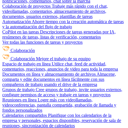
notificaciones, comentarios, chat sobre la marcha
Colaboración de proyectos
Trabaje más rápido con el chat,
videollamadas, comentarios, almacenamiento de archivos,
documentos, usuarios externos, plantillas de tareas
Automatización
Ahorre tiempo con la creación automática de tareas
y la automatización del flujo de trabajo
CoPilot en las tareas
Descripciones de tareas generadas por IA,
resúmenes de tareas, listas de verificación, comentarios
Ver todas las funciones de tareas y proyectos
Colaboración
Colaboración
Mejore el trabajo de su equipo
Espacio de trabajo en línea
Utilice chat, feed de actividad,
comentarios, reacciones, anuncios de video para toda la empresa
Documentos en línea y almacenamiento de archivos
Almacene,
comparta y edite documentos en línea fácilmente con sus
compañeros de trabajo usando el drive de la empresa
Grupos de trabajo
Cree grupos de trabajo, invite usuarios externos,
configure permisos de acceso y trabaje en tareas y proyectos
Reuniones en línea
Logre más con videollamadas,
videoconferencias, pantalla compartida, grabación de llamada y
fondos personalizados
Calendarios compartidos
Planifique con los calendarios de la
empresa y personales, espacios disponibles, reservación de sala de
reuniones, sincronización de calendarios