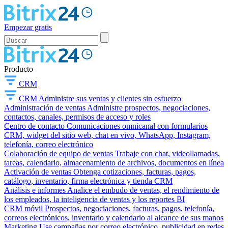
Empezar gratis
Producto
CRM
CRM
Administre sus ventas y clientes sin esfuerzo
Administración de ventas
Administre prospectos, negociaciones,
contactos, canales, permisos de acceso y roles
Centro de contacto
Comunicaciones omnicanal con formularios
CRM, widget del sitio web, chat en vivo, WhatsApp, Instagram,
telefonía, correo electrónico
Colaboración de equipo de ventas
Trabaje con chat, videollamadas,
tareas, calendario, almacenamiento de archivos, documentos en línea
Activación de ventas
Obtenga cotizaciones, facturas, pagos,
catálogo, inventario, firma electrónica y tienda CRM
Análisis e informes
Analice el embudo de ventas, el rendimiento de
los empleados, la inteligencia de ventas y los reportes BI
CRM móvil
Prospectos, negociaciones, facturas, pagos, telefonía,
correos electrónicos, inventario y calendario al alcance de sus manos
Marketing
Use campañas por correo electrónico, publicidad en redes