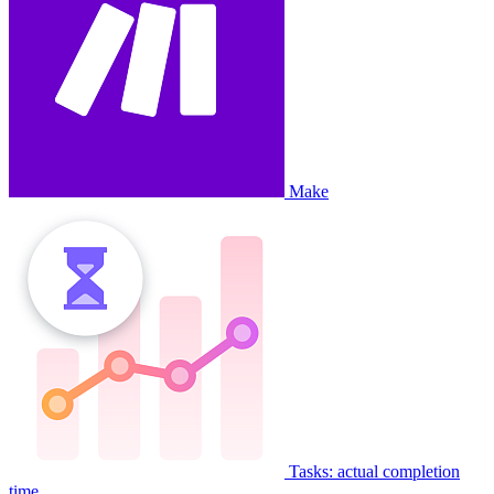
Make
Tasks: actual completion
time