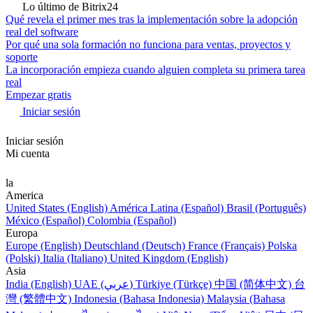
Lo último de Bitrix24
Qué revela el primer mes tras la implementación sobre la adopción
real del software
Por qué una sola formación no funciona para ventas, proyectos y
soporte
La incorporación empieza cuando alguien completa su primera tarea
real
Empezar gratis
Iniciar sesión
Iniciar sesión
Mi cuenta
la
America
United States (English)
América Latina (Español)
Brasil (Português)
México (Español)
Colombia (Español)
Europa
Europe (English)
Deutschland (Deutsch)
France (Français)
Polska
(Polski)
Italia (Italiano)
United Kingdom (English)
Asia
India (English)
UAE (عربي)
Türkiye (Türkçe)
中国 (简体中文)
台
灣 (繁體中文)
Indonesia (Bahasa Indonesia)
Malaysia (Bahasa