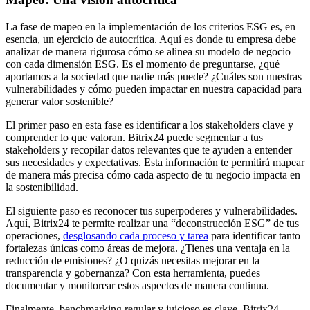
La fase de mapeo en la implementación de los criterios ESG es, en
esencia, un ejercicio de autocrítica. Aquí es donde tu empresa debe
analizar de manera rigurosa cómo se alinea su modelo de negocio
con cada dimensión ESG. Es el momento de preguntarse, ¿qué
aportamos a la sociedad que nadie más puede? ¿Cuáles son nuestras
vulnerabilidades y cómo pueden impactar en nuestra capacidad para
generar valor sostenible?
El primer paso en esta fase es identificar a los stakeholders clave y
comprender lo que valoran. Bitrix24 puede segmentar a tus
stakeholders y recopilar datos relevantes que te ayuden a entender
sus necesidades y expectativas. Esta información te permitirá mapear
de manera más precisa cómo cada aspecto de tu negocio impacta en
la sostenibilidad.
El siguiente paso es reconocer tus superpoderes y vulnerabilidades.
Aquí, Bitrix24 te permite realizar una “deconstrucción ESG” de tus
operaciones,
desglosando cada proceso y tarea
para identificar tanto
fortalezas únicas como áreas de mejora. ¿Tienes una ventaja en la
reducción de emisiones? ¿O quizás necesitas mejorar en la
transparencia y gobernanza? Con esta herramienta, puedes
documentar y monitorear estos aspectos de manera continua.
Finalmente, benchmarking regular y juicioso es clave. Bitrix24