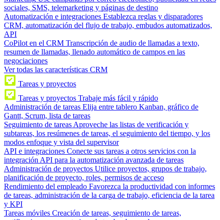
sociales, SMS, telemarketing y páginas de destino
Automatización e integraciones
Establezca reglas y disparadores
CRM, automatización del flujo de trabajo, embudos automatizados,
API
CoPilot en el CRM
Transcripción de audio de llamadas a texto,
resumen de llamadas, llenado automático de campos en las
negociaciones
Ver todas las características CRM
Tareas y proyectos
Tareas y proyectos
Trabaje más fácil y rápido
Administración de tareas
Elija entre tablero Kanban, gráfico de
Gantt, Scrum, lista de tareas
Seguimiento de tareas
Aproveche las listas de verificación y
subtareas, los resúmenes de tareas, el seguimiento del tiempo, y los
modos enfoque y vista del supervisor
API e integraciones
Conecte sus tareas a otros servicios con la
integración API para la automatización avanzada de tareas
Administración de proyectos
Utilice proyectos, grupos de trabajo,
planificación de proyecto, roles, permisos de acceso
Rendimiento del empleado
Favorezca la productividad con informes
de tareas, administración de la carga de trabajo, eficiencia de la tarea
y KPI
Tareas móviles
Creación de tareas, seguimiento de tareas,