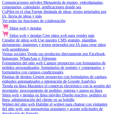
Comunicaciones móviles
Mensajería de equipo, videollamadas,
comentarios, calendario, notificaciones donde sea
CoPilot en el chat
Fuente ilimitada de ideas, textos generados por
IA, lluvia de ideas y más
Ver todas las funciones de colaboración
Sitios web y tiendas
Sitios web y tiendas
Cree sitios web para vender más
Creador de sitios web
Use nuestro CMS gratuito, plantillas,
alojamiento, imágenes y textos generados por IA para crear sitios
web asombrosos
Ventas sociales
Venda sus productos directamente por Facebook,
Instagram, WhatsApp o Telegram
Formularios del sitio web
Capture prospectos con formularios de
pedidos personalizados, formularios de registro y comentarios, y
formularios con campos condicionales
Páginas de destino
Genere prospectos con formularios de captura,
embudos automatizados e integración de Google Analytics
Tienda en línea
Maximice el comercio electrónico con la gestión del
inventario, procesamiento de pedidos, entrega y pagos en línea
Sitios web y tiendas en línea móviles
Diseño reactivo, pedidos en
línea, administración del cliente en su bolsillo
Widget del sitio web
Habilite el widget para chatear con visitantes
del sitio web, use mensajerías populares y acepte solicitudes de
devolución de llamada