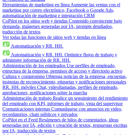
Herramientas de marketing en línea
Aumente las ventas con el
marketing por correo electrónico, Facebook o Google Ads,
automatización de marketing e integración CRM
CoPilot en los sitios web y tiendas
Contenido convincente bajo
demanda, imágenes generadas por IA, prompts detallados,
traducción de textos
Ver todas las funciones de sitios web y tiendas en línea
Automatización y RR. HH.
Automatización y RR. HH.
Optimice flujos de trabajo y
administre información de RR. HH.
Administración de los empleados
Use perfiles de empleado,
estructura de la empresa, permisos de acceso y directorio activo
Cultura y compromiso
Obtenga noticias de la empresa, encuestas,
insignias de reconocimiento, etiquetas y notificaciones personales
RR. HH. móviles
Chat, videollamadas, perfiles de empleado,
aprobaciones, notificaciones sobre la marcha
Administración de trabajo
Realice un seguimiento del rendimiento
del empleado con KPI, informes de trabajo, vista del supervisor
Comunicaciones internas
Comuníquese con anuncios en video,
recordatorios, chats públicos y privados
CoPilot en el Feed
Resúmenes de hilos de comentarios, ideas
generadas por IA, edición y creación de textos, respuestas escritas
por IA, traducción de textos