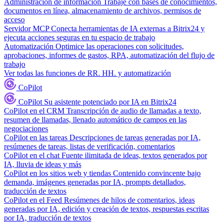
Administración de información
Trabaje con bases de conocimientos,
documentos en línea, almacenamiento de archivos, permisos de
acceso
Servidor MCP
Conecta herramientas de IA externas a Bitrix24 y
ejecuta acciones seguras en tu espacio de trabajo
Automatización
Optimice las operaciones con solicitudes,
aprobaciones, informes de gastos, RPA, automatización del flujo de
trabajo
Ver todas las funciones de RR. HH. y automatización
CoPilot
CoPilot
Su asistente potenciado por IA en Bitrix24
CoPilot en el CRM
Transcripción de audio de llamadas a texto,
resumen de llamadas, llenado automático de campos en las
negociaciones
CoPilot en las tareas
Descripciones de tareas generadas por IA,
resúmenes de tareas, listas de verificación, comentarios
CoPilot en el chat
Fuente ilimitada de ideas, textos generados por
IA, lluvia de ideas y más
CoPilot en los sitios web y tiendas
Contenido convincente bajo
demanda, imágenes generadas por IA, prompts detallados,
traducción de textos
CoPilot en el Feed
Resúmenes de hilos de comentarios, ideas
generadas por IA, edición y creación de textos, respuestas escritas
por IA, traducción de textos