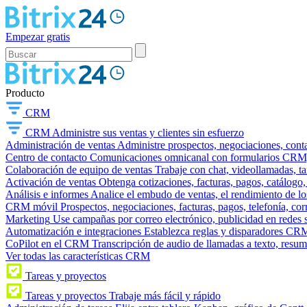
Empezar gratis
Producto
CRM
CRM
Administre sus ventas y clientes sin esfuerzo
Administración de ventas
Administre prospectos, negociaciones, conta
Centro de contacto
Comunicaciones omnicanal con formularios CRM, wi
Colaboración de equipo de ventas
Trabaje con chat, videollamadas, t
Activación de ventas
Obtenga cotizaciones, facturas, pagos, catálogo,
Análisis e informes
Analice el embudo de ventas, el rendimiento de los
CRM móvil
Prospectos, negociaciones, facturas, pagos, telefonía, cor
Marketing
Use campañas por correo electrónico, publicidad en redes 
Automatización e integraciones
Establezca reglas y disparadores CRM
CoPilot en el CRM
Transcripción de audio de llamadas a texto, resu
Ver todas las características CRM
Tareas y proyectos
Tareas y proyectos
Trabaje más fácil y rápido