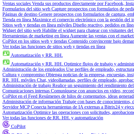
Ventas sociales
Venda sus productos directamente por Facebook, In
Formularios del sitio web
Capture prospectos con formularios de pedi
Páginas de destino
Genere prospectos con formularios de captura, em
Tienda en línea
Maximice el comercio electrónico con la gestión del i
Sitios web y tiendas en línea móviles
Diseño reactivo, pedidos en línea
Widget del sitio web
Habilite el widget para chatear con visitantes de
Herramientas de marketing en línea
Aumente las ventas con el market
CoPilot en los sitios web y tiendas
Contenido convincente bajo demand
Ver todas las funciones de sitios web y tiendas en línea
Automatización y RR. HH.
Automatización y RR. HH.
Optimice flujos de trabajo y admini
Administración de los empleados
Use perfiles de empleado, estructura
Cultura y compromiso
Obtenga noticias de la empresa, encuestas, insi
RR. HH. móviles
Chat, videollamadas, perfiles de empleado, aprobac
Administración de trabajo
Realice un seguimiento del rendimiento del
Comunicaciones internas
Comuníquese con anuncios en video, recorda
CoPilot en el Feed
Resúmenes de hilos de comentarios, ideas generadas
Administración de información
Trabaje con bases de conocimientos, 
Servidor MCP
Conecta herramientas de IA externas a Bitrix24 y ejecu
Automatización
Optimice las operaciones con solicitudes, aprobacione
Ver todas las funciones de RR. HH. y automatización
CoPilot