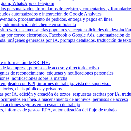
stagram, WhatsApp o Telegram
dos personalizados, formularios de registro y comentarios, y formulari
budos automatizados e integración de Google Analytics
nventario, procesamiento de pedidos, entrega y pagos en línea
, administración del cliente en su bolsillo
l sitio web, use mensajerías populares y acepte solicitudes de devolució
ing por correo electrónico, Facebook o Google Ads, automatización d
a, imágenes generadas por IA, prompts detallados, traducción de text
stre información de RR. HH.
 de la empresa, permisos de acceso y directorio activo
gnias de reconocimiento, etiquetas y notificaciones personales
iones, notificaciones sobre la marcha
 empleado con KPI, informes de trabajo, vista del supervisor
torios, chats públicos y privados
 por IA, edición y creación de textos, respuestas escritas por IA, trad
documentos en línea, almacenamiento de archivos, permisos de acceso
ta acciones seguras en tu espacio de trabajo
s, informes de gastos, RPA, automatización del flujo de trabajo