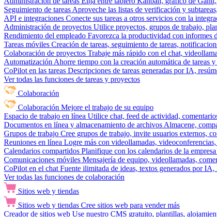
Administración de tareas
Elija entre tablero Kanban, gráfico de Gantt,
Seguimiento de tareas
Aproveche las listas de verificación y subtareas
API e integraciones
Conecte sus tareas a otros servicios con la integ
Administración de proyectos
Utilice proyectos, grupos de trabajo, pla
Rendimiento del empleado
Favorezca la productividad con informes de 
Tareas móviles
Creación de tareas, seguimiento de tareas, notificacio
Colaboración de proyectos
Trabaje más rápido con el chat, videollam
Automatización
Ahorre tiempo con la creación automática de tareas y 
CoPilot en las tareas
Descripciones de tareas generadas por IA, resúmen
Ver todas las funciones de tareas y proyectos
Colaboración
Colaboración
Mejore el trabajo de su equipo
Espacio de trabajo en línea
Utilice chat, feed de actividad, comentari
Documentos en línea y almacenamiento de archivos
Almacene, compar
Grupos de trabajo
Cree grupos de trabajo, invite usuarios externos, c
Reuniones en línea
Logre más con videollamadas, videoconferencias, 
Calendarios compartidos
Planifique con los calendarios de la empresa
Comunicaciones móviles
Mensajería de equipo, videollamadas, coment
CoPilot en el chat
Fuente ilimitada de ideas, textos generados por IA, 
Ver todas las funciones de colaboración
Sitios web y tiendas
Sitios web y tiendas
Cree sitios web para vender más
Creador de sitios web
Use nuestro CMS gratuito, plantillas, alojamie