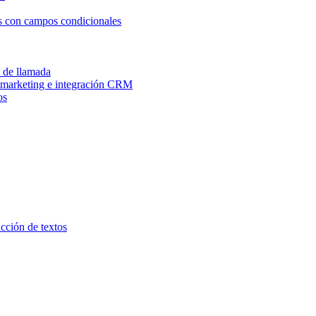
os con campos condicionales
n de llamada
e marketing e integración CRM
os
ucción de textos