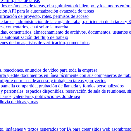
 Scrum, lista de tareas
, los resúmenes de tareas, el seguimiento del tiempo, y los modos enfoq
ración API para la automatización avanzada de tareas
nificación de proyecto, roles, permisos de acceso
tareas, administración de la carga de trabajo, eficiencia de la tarea y 
nes, comentarios, chat sobre la marcha
adas, comentarios, almacenamiento de archivos, documentos, usuarios ext
la automatización del flujo de trabajo
es de tareas, listas de verificación, comentarios
os, reacciones, anuncios de video para toda la empresa
ta y edite documentos en línea fácilmente con sus compañeros de traba
onfigure permisos de acceso y trabaje en tareas y proyectos
pantalla compartida, grabación de llamada y fondos personalizados
 y personales, espacios disponibles, reservación de sala de reuniones, s
arios, calendario, notificaciones donde sea
lluvia de ideas y más
nto, imágenes y textos generados por IA para crear sitios web asombros