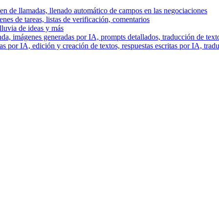
men de llamadas, llenado automático de campos en las negociaciones
es de tareas, listas de verificación, comentarios
lluvia de ideas y más
a, imágenes generadas por IA, prompts detallados, traducción de text
 por IA, edición y creación de textos, respuestas escritas por IA, trad