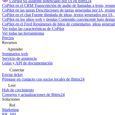
CoPilot
Su asistente potenciado por IA en Bitrix24
CoPilot en el CRM
Transcripción de audio de llamadas a texto, resu
CoPilot en las tareas
Descripciones de tareas generadas por IA, resúmen
CoPilot en el chat
Fuente ilimitada de ideas, textos generados por IA, 
CoPilot en los sitios web y tiendas
Contenido convincente bajo demand
CoPilot en el Feed
Resúmenes de hilos de comentarios, ideas generadas
Ver todas las características de CoPilot
Ver todas las herramientas
Precios
Recursos
Aprender
Seminarios web
Servicio de asistencia
Guías y API de documentación
Conectar
Enviar ticket
Póngase en contacto con socios locales de Bitrix24
Leer
Hub de crecimiento
Consejos y actualizaciones de Bitrix24
Soluciones
Rol
Marketing
RR. HH.