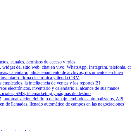
ctos, canales, permisos de acceso y roles
dget del sitio web, chat en vivo, WhatsApp, Instagram, telefonía, co
areas, calendario, almacenamiento de archivos, documentos en línea
 inventario, firma electrónica y tienda CRM
 empleados, la inteligencia de ventas y los reportes BI
reos electrónicos, inventario y calendario al alcance de sus manos
sociales, SMS, telemarketing y páginas de destino
, automatización del flujo de trabajo, embudos automatizados, API
men de llamadas, llenado automático de campos en las negociaciones