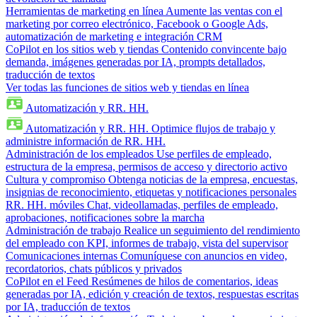
Herramientas de marketing en línea
Aumente las ventas con el
marketing por correo electrónico, Facebook o Google Ads,
automatización de marketing e integración CRM
CoPilot en los sitios web y tiendas
Contenido convincente bajo
demanda, imágenes generadas por IA, prompts detallados,
traducción de textos
Ver todas las funciones de sitios web y tiendas en línea
Automatización y RR. HH.
Automatización y RR. HH.
Optimice flujos de trabajo y
administre información de RR. HH.
Administración de los empleados
Use perfiles de empleado,
estructura de la empresa, permisos de acceso y directorio activo
Cultura y compromiso
Obtenga noticias de la empresa, encuestas,
insignias de reconocimiento, etiquetas y notificaciones personales
RR. HH. móviles
Chat, videollamadas, perfiles de empleado,
aprobaciones, notificaciones sobre la marcha
Administración de trabajo
Realice un seguimiento del rendimiento
del empleado con KPI, informes de trabajo, vista del supervisor
Comunicaciones internas
Comuníquese con anuncios en video,
recordatorios, chats públicos y privados
CoPilot en el Feed
Resúmenes de hilos de comentarios, ideas
generadas por IA, edición y creación de textos, respuestas escritas
por IA, traducción de textos