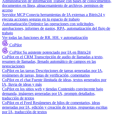
Administración de información
Trabaje con bases de conocimientos,
documentos en línea, almacenamiento de archivos, permisos de
acceso
Servidor MCP
Conecta herramientas de IA externas a Bitrix24 y
ejecuta acciones seguras en tu espacio de trabajo
Automatización
Optimice las operaciones con solicitudes,
aprobaciones, informes de gastos, RPA, automatización del flujo de
trabajo
Ver todas las funciones de RR. HH. y automatización
CoPilot
CoPilot
Su asistente potenciado por IA en Bitrix24
CoPilot en el CRM
Transcripción de audio de llamadas a texto,
resumen de llamadas, llenado automático de campos en las
negociaciones
CoPilot en las tareas
Descripciones de tareas generadas por IA,
resúmenes de tareas, listas de verificación, comentarios
CoPilot en el chat
Fuente ilimitada de ideas, textos generados por
IA, lluvia de ideas y más
CoPilot en los sitios web y tiendas
Contenido convincente bajo
demanda, imágenes generadas por IA, prompts detallados,
traducción de textos
CoPilot en el Feed
Resúmenes de hilos de comentarios, ideas
generadas por IA, edición y creación de textos, respuestas escritas
por IA, traducción de textos