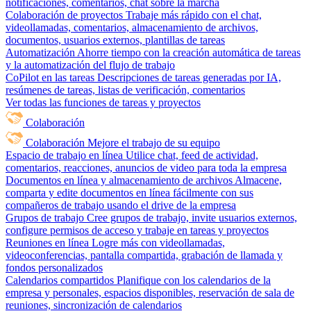
notificaciones, comentarios, chat sobre la marcha
Colaboración de proyectos
Trabaje más rápido con el chat,
videollamadas, comentarios, almacenamiento de archivos,
documentos, usuarios externos, plantillas de tareas
Automatización
Ahorre tiempo con la creación automática de tareas
y la automatización del flujo de trabajo
CoPilot en las tareas
Descripciones de tareas generadas por IA,
resúmenes de tareas, listas de verificación, comentarios
Ver todas las funciones de tareas y proyectos
Colaboración
Colaboración
Mejore el trabajo de su equipo
Espacio de trabajo en línea
Utilice chat, feed de actividad,
comentarios, reacciones, anuncios de video para toda la empresa
Documentos en línea y almacenamiento de archivos
Almacene,
comparta y edite documentos en línea fácilmente con sus
compañeros de trabajo usando el drive de la empresa
Grupos de trabajo
Cree grupos de trabajo, invite usuarios externos,
configure permisos de acceso y trabaje en tareas y proyectos
Reuniones en línea
Logre más con videollamadas,
videoconferencias, pantalla compartida, grabación de llamada y
fondos personalizados
Calendarios compartidos
Planifique con los calendarios de la
empresa y personales, espacios disponibles, reservación de sala de
reuniones, sincronización de calendarios