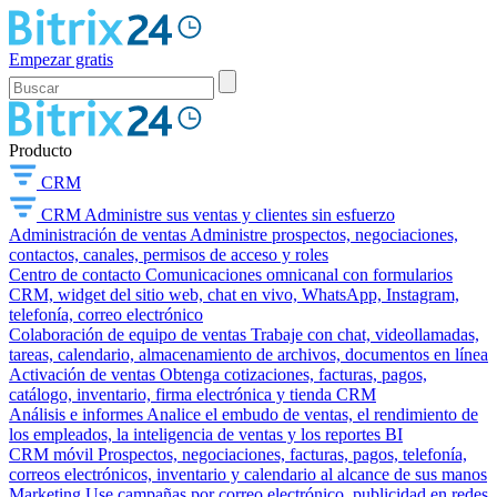
Empezar gratis
Producto
CRM
CRM
Administre sus ventas y clientes sin esfuerzo
Administración de ventas
Administre prospectos, negociaciones,
contactos, canales, permisos de acceso y roles
Centro de contacto
Comunicaciones omnicanal con formularios
CRM, widget del sitio web, chat en vivo, WhatsApp, Instagram,
telefonía, correo electrónico
Colaboración de equipo de ventas
Trabaje con chat, videollamadas,
tareas, calendario, almacenamiento de archivos, documentos en línea
Activación de ventas
Obtenga cotizaciones, facturas, pagos,
catálogo, inventario, firma electrónica y tienda CRM
Análisis e informes
Analice el embudo de ventas, el rendimiento de
los empleados, la inteligencia de ventas y los reportes BI
CRM móvil
Prospectos, negociaciones, facturas, pagos, telefonía,
correos electrónicos, inventario y calendario al alcance de sus manos
Marketing
Use campañas por correo electrónico, publicidad en redes