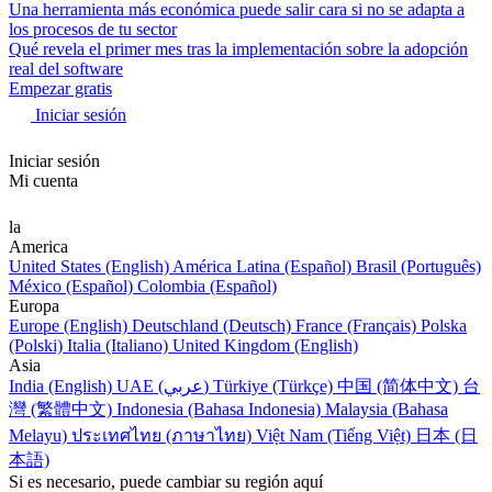
Una herramienta más económica puede salir cara si no se adapta a
los procesos de tu sector
Qué revela el primer mes tras la implementación sobre la adopción
real del software
Empezar gratis
Iniciar sesión
Iniciar sesión
Mi cuenta
la
America
United States (English)
América Latina (Español)
Brasil (Português)
México (Español)
Colombia (Español)
Europa
Europe (English)
Deutschland (Deutsch)
France (Français)
Polska
(Polski)
Italia (Italiano)
United Kingdom (English)
Asia
India (English)
UAE (عربي)
Türkiye (Türkçe)
中国 (简体中文)
台
灣 (繁體中文)
Indonesia (Bahasa Indonesia)
Malaysia (Bahasa
Melayu)
ประเทศไทย (ภาษาไทย)
Việt Nam (Tiếng Việt)
日本 (日
本語)
Si es necesario, puede cambiar su región aquí