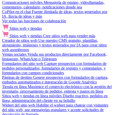
Comunicaciones móviles
Mensajería de equipo, videollamadas,
comentarios, calendario, notificaciones donde sea
CoPilot en el chat
Fuente ilimitada de ideas, textos generados por
IA, lluvia de ideas y más
Ver todas las funciones de colaboración
Sitios web y tiendas
Sitios web y tiendas
Cree sitios web para vender más
Creador de sitios web
Use nuestro CMS gratuito, plantillas,
alojamiento, imágenes y textos generados por IA para crear sitios
web asombrosos
Ventas sociales
Venda sus productos directamente por Facebook,
Instagram, WhatsApp o Telegram
Formularios del sitio web
Capture prospectos con formularios de
pedidos personalizados, formularios de registro y comentarios, y
formularios con campos condicionales
Páginas de destino
Genere prospectos con formularios de captura,
embudos automatizados e integración de Google Analytics
Tienda en línea
Maximice el comercio electrónico con la gestión del
inventario, procesamiento de pedidos, entrega y pagos en línea
Sitios web y tiendas en línea móviles
Diseño reactivo, pedidos en
línea, administración del cliente en su bolsillo
Widget del sitio web
Habilite el widget para chatear con visitantes
del sitio web, use mensajerías populares y acepte solicitudes de
devolución de llamada