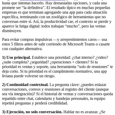
hasta que intentas hacerlo. Hay demasiadas opciones, y cada una
promete ser “la definitiva”. El resultado típico en muchas pequeñas
empresas es que terminan agregando una app para cada situación
específica, terminando con un zoológico de herramientas que no
conversan entre sí. Así, la productividad cae, el contexto se pierde y
aparece la fatiga digital: todos trabajan “mucho”, pero las ventas
disminuyen.
Para evitar compras impulsivas —y arrepentimientos caros— usa
estos 5 filtros antes de salir corriendo de Microsoft Teams o casarte
con cualquier alternativa.
1)
Uso principal.
Establece una prioridad: ¿chat interno? ¿video?
¿suite completa? ¿seguridad? ¿operaciones + clientes? Si tu
prioridad es ventas y soporte, una herramienta “solo de reuniones” te
deja corto. Si tu prioridad es el cumplimiento normativo, una app
liviana puede volverse un riesgo.
2) Continuidad contextual.
La pregunta clave: ¿puedes enlazar
conversaciones, correos y reuniones al registro del cliente (aunque
sea vía integración)? Si el historial de ventas y conversaciones queda
repartido entre chat, calendario y bandejas personales, tu equipo
repetirá preguntas y perderá credibilidad.
3) Ejecución, no solo conversación.
Hablar no es avanzar. ¿Se