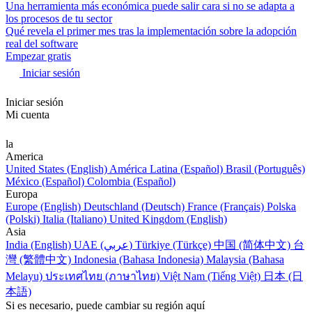
Una herramienta más económica puede salir cara si no se adapta a
los procesos de tu sector
Qué revela el primer mes tras la implementación sobre la adopción
real del software
Empezar gratis
Iniciar sesión
Iniciar sesión
Mi cuenta
la
America
United States (English)
América Latina (Español)
Brasil (Português)
México (Español)
Colombia (Español)
Europa
Europe (English)
Deutschland (Deutsch)
France (Français)
Polska
(Polski)
Italia (Italiano)
United Kingdom (English)
Asia
India (English)
UAE (عربي)
Türkiye (Türkçe)
中国 (简体中文)
台
灣 (繁體中文)
Indonesia (Bahasa Indonesia)
Malaysia (Bahasa
Melayu)
ประเทศไทย (ภาษาไทย)
Việt Nam (Tiếng Việt)
日本 (日
本語)
Si es necesario, puede cambiar su región aquí