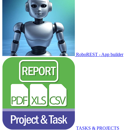
RoboREST - App builder
TASKS & PROJECTS