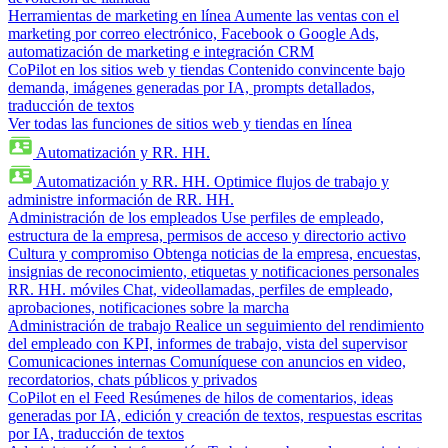
Herramientas de marketing en línea
Aumente las ventas con el
marketing por correo electrónico, Facebook o Google Ads,
automatización de marketing e integración CRM
CoPilot en los sitios web y tiendas
Contenido convincente bajo
demanda, imágenes generadas por IA, prompts detallados,
traducción de textos
Ver todas las funciones de sitios web y tiendas en línea
Automatización y RR. HH.
Automatización y RR. HH.
Optimice flujos de trabajo y
administre información de RR. HH.
Administración de los empleados
Use perfiles de empleado,
estructura de la empresa, permisos de acceso y directorio activo
Cultura y compromiso
Obtenga noticias de la empresa, encuestas,
insignias de reconocimiento, etiquetas y notificaciones personales
RR. HH. móviles
Chat, videollamadas, perfiles de empleado,
aprobaciones, notificaciones sobre la marcha
Administración de trabajo
Realice un seguimiento del rendimiento
del empleado con KPI, informes de trabajo, vista del supervisor
Comunicaciones internas
Comuníquese con anuncios en video,
recordatorios, chats públicos y privados
CoPilot en el Feed
Resúmenes de hilos de comentarios, ideas
generadas por IA, edición y creación de textos, respuestas escritas
por IA, traducción de textos