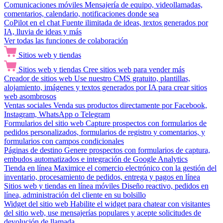
Comunicaciones móviles
Mensajería de equipo, videollamadas,
comentarios, calendario, notificaciones donde sea
CoPilot en el chat
Fuente ilimitada de ideas, textos generados por
IA, lluvia de ideas y más
Ver todas las funciones de colaboración
Sitios web y tiendas
Sitios web y tiendas
Cree sitios web para vender más
Creador de sitios web
Use nuestro CMS gratuito, plantillas,
alojamiento, imágenes y textos generados por IA para crear sitios
web asombrosos
Ventas sociales
Venda sus productos directamente por Facebook,
Instagram, WhatsApp o Telegram
Formularios del sitio web
Capture prospectos con formularios de
pedidos personalizados, formularios de registro y comentarios, y
formularios con campos condicionales
Páginas de destino
Genere prospectos con formularios de captura,
embudos automatizados e integración de Google Analytics
Tienda en línea
Maximice el comercio electrónico con la gestión del
inventario, procesamiento de pedidos, entrega y pagos en línea
Sitios web y tiendas en línea móviles
Diseño reactivo, pedidos en
línea, administración del cliente en su bolsillo
Widget del sitio web
Habilite el widget para chatear con visitantes
del sitio web, use mensajerías populares y acepte solicitudes de
devolución de llamada