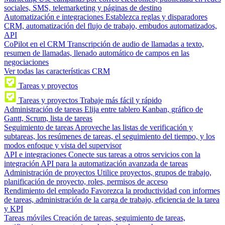
sociales, SMS, telemarketing y páginas de destino
Automatización e integraciones
Establezca reglas y disparadores
CRM, automatización del flujo de trabajo, embudos automatizados,
API
CoPilot en el CRM
Transcripción de audio de llamadas a texto,
resumen de llamadas, llenado automático de campos en las
negociaciones
Ver todas las características CRM
Tareas y proyectos
Tareas y proyectos
Trabaje más fácil y rápido
Administración de tareas
Elija entre tablero Kanban, gráfico de
Gantt, Scrum, lista de tareas
Seguimiento de tareas
Aproveche las listas de verificación y
subtareas, los resúmenes de tareas, el seguimiento del tiempo, y los
modos enfoque y vista del supervisor
API e integraciones
Conecte sus tareas a otros servicios con la
integración API para la automatización avanzada de tareas
Administración de proyectos
Utilice proyectos, grupos de trabajo,
planificación de proyecto, roles, permisos de acceso
Rendimiento del empleado
Favorezca la productividad con informes
de tareas, administración de la carga de trabajo, eficiencia de la tarea
y KPI
Tareas móviles
Creación de tareas, seguimiento de tareas,