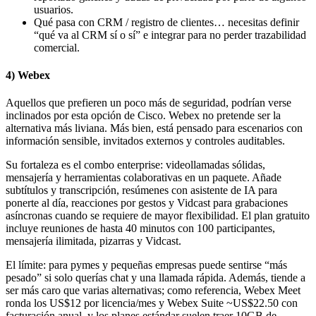
usuarios.
Qué pasa con CRM / registro de clientes… necesitas definir
“qué va al CRM sí o sí” e integrar para no perder trazabilidad
comercial.
4) Webex
Aquellos que prefieren un poco más de seguridad, podrían verse
inclinados por esta opción de Cisco. Webex no pretende ser la
alternativa más liviana. Más bien, está pensado para escenarios con
información sensible, invitados externos y controles auditables.
Su fortaleza es el combo enterprise: videollamadas sólidas,
mensajería y herramientas colaborativas en un paquete. Añade
subtítulos y transcripción, resúmenes con asistente de IA para
ponerte al día, reacciones por gestos y Vidcast para grabaciones
asíncronas cuando se requiere de mayor flexibilidad. El plan gratuito
incluye reuniones de hasta 40 minutos con 100 participantes,
mensajería ilimitada, pizarras y Vidcast.
El límite: para pymes y pequeñas empresas puede sentirse “más
pesado” si solo querías chat y una llamada rápida. Además, tiende a
ser más caro que varias alternativas; como referencia, Webex Meet
ronda los US$12 por licencia/mes y Webex Suite ~US$22.50 con
facturación anual, y los planes estándar suelen traer 10GB de