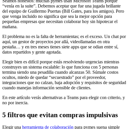
Seamos honestos: muchas pymes usan Microsoft Teams porque
“venía en la suite”. Debemos aceptar que fue una jugada brillante
del equipo de Guillermo Puertas (Bill Gates, para los amigos). Pero
que venga incluido no significa que sea la mejor opción para
pequeñas empresas que necesitan colaborar hoy sin hipotecar el
mañana.
El problema no es la falta de herramientas; es el exceso. Un chat por
aquí, un gestor de proyectos por allá, videollamadas en otra
pestaña… y en tres meses tienes siete apps que se odian entre sí,
datos repartidos y gente agotada.
Elegir bien es difícil porque estás resolviendo urgencias mientras
construyes un sistema escalable: lo que funciona con 5 personas
termina siendo una pesadilla cuando alcanzas 50. Súmale costos
ocultos, miedo de quedar “secuestrado” por el proveedor,
integraciones que no calzan, baja adopción y requisitos de seguridad
cuando manejas información sensible de clientes.
En este artículo verás alternativas a Teams para elegir con criterio, y
no por inercia.
5 filtros que evitan compras impulsivas
Elegir una
herramienta de colaboración
para pymes suena simple