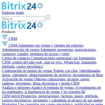
Empezar gratis
Producto
CRM
CRM
Administre sus ventas y clientes sin esfuerzo
Administración de ventas
Administre prospectos, negociaciones,
contactos, canales, permisos de acceso y roles
Centro de contacto
Comunicaciones omnicanal con formularios
CRM, widget del sitio web, chat en vivo, WhatsApp, Instagram,
telefonía, correo electrónico
Colaboración de equipo de ventas
Trabaje con chat, videollamadas,
tareas, calendario, almacenamiento de archivos, documentos en línea
Activación de ventas
Obtenga cotizaciones, facturas, pagos,
catálogo, inventario, firma electrónica y tienda CRM
Análisis e informes
Analice el embudo de ventas, el rendimiento de
los empleados, la inteligencia de ventas y los reportes BI
CRM móvil
Prospectos, negociaciones, facturas, pagos, telefonía,
correos electrónicos, inventario y calendario al alcance de sus manos
Marketing
Use campañas por correo electrónico, publicidad en redes