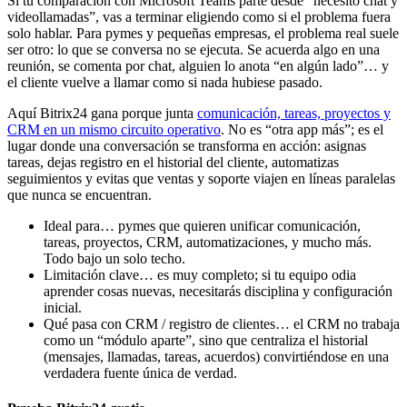
Si tu comparación con Microsoft Teams parte desde “necesito chat y
videollamadas”, vas a terminar eligiendo como si el problema fuera
solo hablar. Para pymes y pequeñas empresas, el problema real suele
ser otro: lo que se conversa no se ejecuta. Se acuerda algo en una
reunión, se comenta por chat, alguien lo anota “en algún lado”… y
el cliente vuelve a llamar como si nada hubiese pasado.
Aquí Bitrix24 gana porque junta
comunicación, tareas, proyectos y
CRM en un mismo circuito operativo
. No es “otra app más”; es el
lugar donde una conversación se transforma en acción: asignas
tareas, dejas registro en el historial del cliente, automatizas
seguimientos y evitas que ventas y soporte viajen en líneas paralelas
que nunca se encuentran.
Ideal para… pymes que quieren unificar comunicación,
tareas, proyectos, CRM, automatizaciones, y mucho más.
Todo bajo un solo techo.
Limitación clave… es muy completo; si tu equipo odia
aprender cosas nuevas, necesitarás disciplina y configuración
inicial.
Qué pasa con CRM / registro de clientes… el CRM no trabaja
como un “módulo aparte”, sino que centraliza el historial
(mensajes, llamadas, tareas, acuerdos) convirtiéndose en una
verdadera fuente única de verdad.