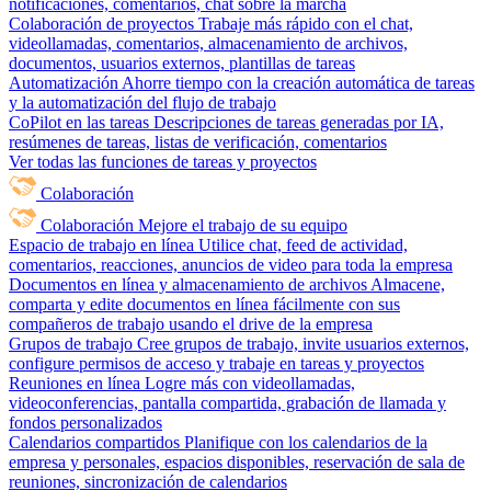
notificaciones, comentarios, chat sobre la marcha
Colaboración de proyectos
Trabaje más rápido con el chat,
videollamadas, comentarios, almacenamiento de archivos,
documentos, usuarios externos, plantillas de tareas
Automatización
Ahorre tiempo con la creación automática de tareas
y la automatización del flujo de trabajo
CoPilot en las tareas
Descripciones de tareas generadas por IA,
resúmenes de tareas, listas de verificación, comentarios
Ver todas las funciones de tareas y proyectos
Colaboración
Colaboración
Mejore el trabajo de su equipo
Espacio de trabajo en línea
Utilice chat, feed de actividad,
comentarios, reacciones, anuncios de video para toda la empresa
Documentos en línea y almacenamiento de archivos
Almacene,
comparta y edite documentos en línea fácilmente con sus
compañeros de trabajo usando el drive de la empresa
Grupos de trabajo
Cree grupos de trabajo, invite usuarios externos,
configure permisos de acceso y trabaje en tareas y proyectos
Reuniones en línea
Logre más con videollamadas,
videoconferencias, pantalla compartida, grabación de llamada y
fondos personalizados
Calendarios compartidos
Planifique con los calendarios de la
empresa y personales, espacios disponibles, reservación de sala de
reuniones, sincronización de calendarios