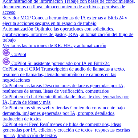
Administración de información
Trabaje con bases de conocimientos,
documentos en línea, almacenamiento de archivos, permisos de
acceso
Servidor MCP
Conecta herramientas de IA externas a Bitrix24 y
ejecuta acciones seguras en tu espacio de trabajo
Automatización
Optimice las operaciones con solicitudes,
aprobaciones, informes de gastos, RPA, automatización del flujo de
trabajo
Ver todas las funciones de RR. HH. y automatización
CoPilot
CoPilot
Su asistente potenciado por IA en Bitrix24
CoPilot en el CRM
Transcripción de audio de llamadas a texto,
resumen de llamadas, llenado automático de campos en las
negociaciones
CoPilot en las tareas
Descripciones de tareas generadas por IA,
resúmenes de tareas, listas de verificación, comentarios
CoPilot en el chat
Fuente ilimitada de ideas, textos generados por
IA, lluvia de ideas y más
CoPilot en los sitios web y tiendas
Contenido convincente bajo
demanda, imágenes generadas por IA, prompts detallados,
traducción de textos
CoPilot en el Feed
Resúmenes de hilos de comentarios, ideas
generadas por IA, edición y creación de textos, respuestas escritas
por IA, traducción de textos