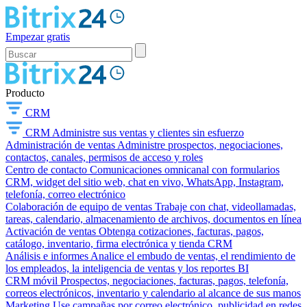
Empezar gratis
Producto
CRM
CRM
Administre sus ventas y clientes sin esfuerzo
Administración de ventas
Administre prospectos, negociaciones,
contactos, canales, permisos de acceso y roles
Centro de contacto
Comunicaciones omnicanal con formularios
CRM, widget del sitio web, chat en vivo, WhatsApp, Instagram,
telefonía, correo electrónico
Colaboración de equipo de ventas
Trabaje con chat, videollamadas,
tareas, calendario, almacenamiento de archivos, documentos en línea
Activación de ventas
Obtenga cotizaciones, facturas, pagos,
catálogo, inventario, firma electrónica y tienda CRM
Análisis e informes
Analice el embudo de ventas, el rendimiento de
los empleados, la inteligencia de ventas y los reportes BI
CRM móvil
Prospectos, negociaciones, facturas, pagos, telefonía,
correos electrónicos, inventario y calendario al alcance de sus manos
Marketing
Use campañas por correo electrónico, publicidad en redes