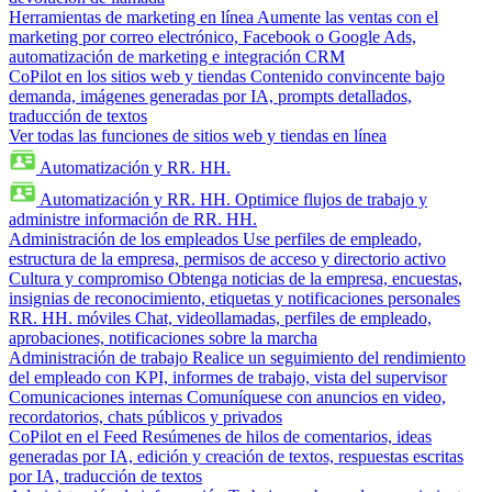
Herramientas de marketing en línea
Aumente las ventas con el
marketing por correo electrónico, Facebook o Google Ads,
automatización de marketing e integración CRM
CoPilot en los sitios web y tiendas
Contenido convincente bajo
demanda, imágenes generadas por IA, prompts detallados,
traducción de textos
Ver todas las funciones de sitios web y tiendas en línea
Automatización y RR. HH.
Automatización y RR. HH.
Optimice flujos de trabajo y
administre información de RR. HH.
Administración de los empleados
Use perfiles de empleado,
estructura de la empresa, permisos de acceso y directorio activo
Cultura y compromiso
Obtenga noticias de la empresa, encuestas,
insignias de reconocimiento, etiquetas y notificaciones personales
RR. HH. móviles
Chat, videollamadas, perfiles de empleado,
aprobaciones, notificaciones sobre la marcha
Administración de trabajo
Realice un seguimiento del rendimiento
del empleado con KPI, informes de trabajo, vista del supervisor
Comunicaciones internas
Comuníquese con anuncios en video,
recordatorios, chats públicos y privados
CoPilot en el Feed
Resúmenes de hilos de comentarios, ideas
generadas por IA, edición y creación de textos, respuestas escritas
por IA, traducción de textos