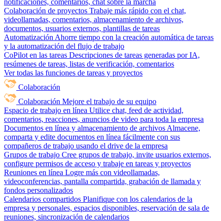
notificaciones, comentarios, chat sobre la marcha
Colaboración de proyectos
Trabaje más rápido con el chat,
videollamadas, comentarios, almacenamiento de archivos,
documentos, usuarios externos, plantillas de tareas
Automatización
Ahorre tiempo con la creación automática de tareas
y la automatización del flujo de trabajo
CoPilot en las tareas
Descripciones de tareas generadas por IA,
resúmenes de tareas, listas de verificación, comentarios
Ver todas las funciones de tareas y proyectos
Colaboración
Colaboración
Mejore el trabajo de su equipo
Espacio de trabajo en línea
Utilice chat, feed de actividad,
comentarios, reacciones, anuncios de video para toda la empresa
Documentos en línea y almacenamiento de archivos
Almacene,
comparta y edite documentos en línea fácilmente con sus
compañeros de trabajo usando el drive de la empresa
Grupos de trabajo
Cree grupos de trabajo, invite usuarios externos,
configure permisos de acceso y trabaje en tareas y proyectos
Reuniones en línea
Logre más con videollamadas,
videoconferencias, pantalla compartida, grabación de llamada y
fondos personalizados
Calendarios compartidos
Planifique con los calendarios de la
empresa y personales, espacios disponibles, reservación de sala de
reuniones, sincronización de calendarios