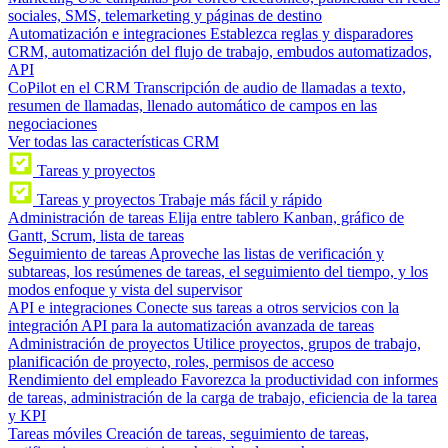
sociales, SMS, telemarketing y páginas de destino
Automatización e integraciones
Establezca reglas y disparadores
CRM, automatización del flujo de trabajo, embudos automatizados,
API
CoPilot en el CRM
Transcripción de audio de llamadas a texto,
resumen de llamadas, llenado automático de campos en las
negociaciones
Ver todas las características CRM
Tareas y proyectos
Tareas y proyectos
Trabaje más fácil y rápido
Administración de tareas
Elija entre tablero Kanban, gráfico de
Gantt, Scrum, lista de tareas
Seguimiento de tareas
Aproveche las listas de verificación y
subtareas, los resúmenes de tareas, el seguimiento del tiempo, y los
modos enfoque y vista del supervisor
API e integraciones
Conecte sus tareas a otros servicios con la
integración API para la automatización avanzada de tareas
Administración de proyectos
Utilice proyectos, grupos de trabajo,
planificación de proyecto, roles, permisos de acceso
Rendimiento del empleado
Favorezca la productividad con informes
de tareas, administración de la carga de trabajo, eficiencia de la tarea
y KPI
Tareas móviles
Creación de tareas, seguimiento de tareas,