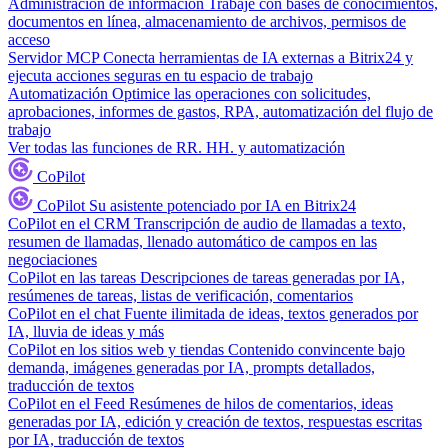
Administración de información
Trabaje con bases de conocimientos,
documentos en línea, almacenamiento de archivos, permisos de
acceso
Servidor MCP
Conecta herramientas de IA externas a Bitrix24 y
ejecuta acciones seguras en tu espacio de trabajo
Automatización
Optimice las operaciones con solicitudes,
aprobaciones, informes de gastos, RPA, automatización del flujo de
trabajo
Ver todas las funciones de RR. HH. y automatización
CoPilot
CoPilot
Su asistente potenciado por IA en Bitrix24
CoPilot en el CRM
Transcripción de audio de llamadas a texto,
resumen de llamadas, llenado automático de campos en las
negociaciones
CoPilot en las tareas
Descripciones de tareas generadas por IA,
resúmenes de tareas, listas de verificación, comentarios
CoPilot en el chat
Fuente ilimitada de ideas, textos generados por
IA, lluvia de ideas y más
CoPilot en los sitios web y tiendas
Contenido convincente bajo
demanda, imágenes generadas por IA, prompts detallados,
traducción de textos
CoPilot en el Feed
Resúmenes de hilos de comentarios, ideas
generadas por IA, edición y creación de textos, respuestas escritas
por IA, traducción de textos