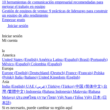
10 herramientas de comunicación empresarial recomendadas para
mejorar el trabajo en equipo
Gestión de equipos de ventas: 9 prácticas de liderazgo para construir
un equipo de alto rendimiento
Empezar gratis
Iniciar sesión
Iniciar sesión
Mi cuenta
la
America
United States (English)
América Latina (Español)
Brasil (Português)
México (Español)
Colombia (Español)
Europa
Europe (English)
Deutschland (Deutsch)
France (Français)
Polska
(Polski)
Italia (Italiano)
United Kingdom (English)
Asia
India (English)
UAE (عربي)
Türkiye (Türkçe)
中国 (简体中文)
台
灣 (繁體中文)
Indonesia (Bahasa Indonesia)
Malaysia (Bahasa
Melayu)
ประเทศไทย (ภาษาไทย)
Việt Nam (Tiếng Việt)
日本 (日
本語)
Si es necesario, puede cambiar su región aquí