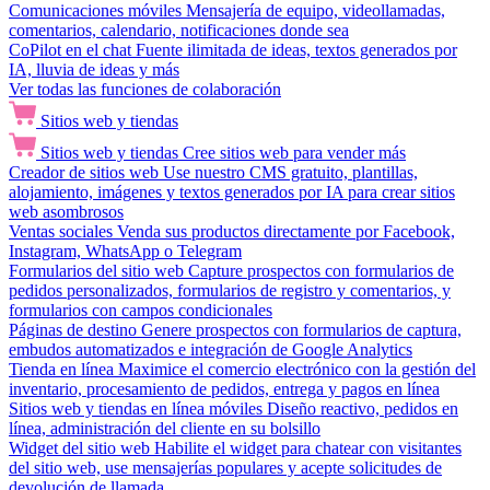
Comunicaciones móviles
Mensajería de equipo, videollamadas,
comentarios, calendario, notificaciones donde sea
CoPilot en el chat
Fuente ilimitada de ideas, textos generados por
IA, lluvia de ideas y más
Ver todas las funciones de colaboración
Sitios web y tiendas
Sitios web y tiendas
Cree sitios web para vender más
Creador de sitios web
Use nuestro CMS gratuito, plantillas,
alojamiento, imágenes y textos generados por IA para crear sitios
web asombrosos
Ventas sociales
Venda sus productos directamente por Facebook,
Instagram, WhatsApp o Telegram
Formularios del sitio web
Capture prospectos con formularios de
pedidos personalizados, formularios de registro y comentarios, y
formularios con campos condicionales
Páginas de destino
Genere prospectos con formularios de captura,
embudos automatizados e integración de Google Analytics
Tienda en línea
Maximice el comercio electrónico con la gestión del
inventario, procesamiento de pedidos, entrega y pagos en línea
Sitios web y tiendas en línea móviles
Diseño reactivo, pedidos en
línea, administración del cliente en su bolsillo
Widget del sitio web
Habilite el widget para chatear con visitantes
del sitio web, use mensajerías populares y acepte solicitudes de
devolución de llamada