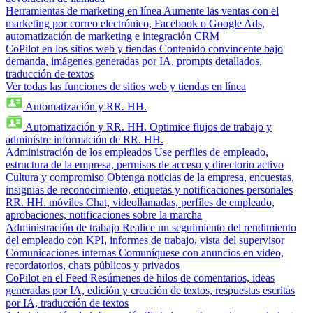
Herramientas de marketing en línea
Aumente las ventas con el
marketing por correo electrónico, Facebook o Google Ads,
automatización de marketing e integración CRM
CoPilot en los sitios web y tiendas
Contenido convincente bajo
demanda, imágenes generadas por IA, prompts detallados,
traducción de textos
Ver todas las funciones de sitios web y tiendas en línea
Automatización y RR. HH.
Automatización y RR. HH.
Optimice flujos de trabajo y
administre información de RR. HH.
Administración de los empleados
Use perfiles de empleado,
estructura de la empresa, permisos de acceso y directorio activo
Cultura y compromiso
Obtenga noticias de la empresa, encuestas,
insignias de reconocimiento, etiquetas y notificaciones personales
RR. HH. móviles
Chat, videollamadas, perfiles de empleado,
aprobaciones, notificaciones sobre la marcha
Administración de trabajo
Realice un seguimiento del rendimiento
del empleado con KPI, informes de trabajo, vista del supervisor
Comunicaciones internas
Comuníquese con anuncios en video,
recordatorios, chats públicos y privados
CoPilot en el Feed
Resúmenes de hilos de comentarios, ideas
generadas por IA, edición y creación de textos, respuestas escritas
por IA, traducción de textos