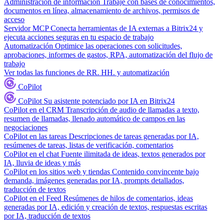
Administración de información
Trabaje con bases de conocimientos,
documentos en línea, almacenamiento de archivos, permisos de
acceso
Servidor MCP
Conecta herramientas de IA externas a Bitrix24 y
ejecuta acciones seguras en tu espacio de trabajo
Automatización
Optimice las operaciones con solicitudes,
aprobaciones, informes de gastos, RPA, automatización del flujo de
trabajo
Ver todas las funciones de RR. HH. y automatización
CoPilot
CoPilot
Su asistente potenciado por IA en Bitrix24
CoPilot en el CRM
Transcripción de audio de llamadas a texto,
resumen de llamadas, llenado automático de campos en las
negociaciones
CoPilot en las tareas
Descripciones de tareas generadas por IA,
resúmenes de tareas, listas de verificación, comentarios
CoPilot en el chat
Fuente ilimitada de ideas, textos generados por
IA, lluvia de ideas y más
CoPilot en los sitios web y tiendas
Contenido convincente bajo
demanda, imágenes generadas por IA, prompts detallados,
traducción de textos
CoPilot en el Feed
Resúmenes de hilos de comentarios, ideas
generadas por IA, edición y creación de textos, respuestas escritas
por IA, traducción de textos