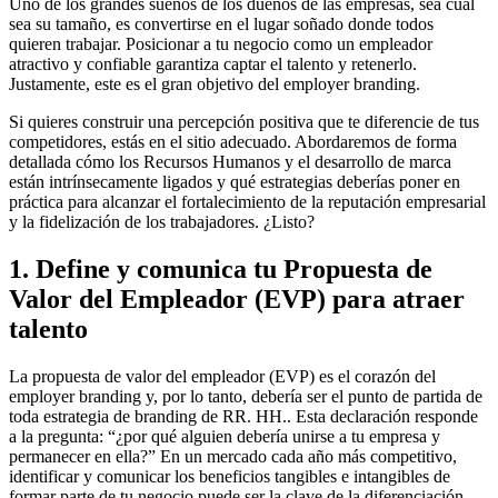
Uno de los grandes sueños de los dueños de las empresas, sea cual
sea su tamaño, es convertirse en el lugar soñado donde todos
quieren trabajar. Posicionar a tu negocio como un empleador
atractivo y confiable garantiza captar el talento y retenerlo.
Justamente, este es el gran objetivo del employer branding.
Si quieres construir una percepción positiva que te diferencie de tus
competidores, estás en el sitio adecuado. Abordaremos de forma
detallada cómo los Recursos Humanos y el desarrollo de marca
están intrínsecamente ligados y qué estrategias deberías poner en
práctica para alcanzar el fortalecimiento de la reputación empresarial
y la fidelización de los trabajadores. ¿Listo?
1. Define y comunica tu Propuesta de
Valor del Empleador (EVP) para atraer
talento
La propuesta de valor del empleador (EVP) es el corazón del
employer branding y, por lo tanto, debería ser el punto de partida de
toda estrategia de branding de RR. HH.. Esta declaración responde
a la pregunta: “¿por qué alguien debería unirse a tu empresa y
permanecer en ella?” En un mercado cada año más competitivo,
identificar y comunicar los beneficios tangibles e intangibles de
formar parte de tu negocio puede ser la clave de la diferenciación.