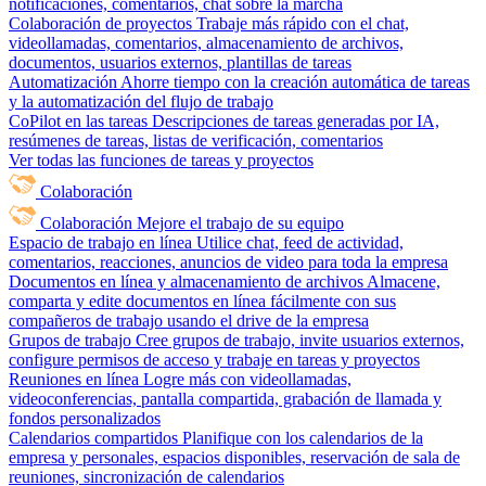
notificaciones, comentarios, chat sobre la marcha
Colaboración de proyectos
Trabaje más rápido con el chat,
videollamadas, comentarios, almacenamiento de archivos,
documentos, usuarios externos, plantillas de tareas
Automatización
Ahorre tiempo con la creación automática de tareas
y la automatización del flujo de trabajo
CoPilot en las tareas
Descripciones de tareas generadas por IA,
resúmenes de tareas, listas de verificación, comentarios
Ver todas las funciones de tareas y proyectos
Colaboración
Colaboración
Mejore el trabajo de su equipo
Espacio de trabajo en línea
Utilice chat, feed de actividad,
comentarios, reacciones, anuncios de video para toda la empresa
Documentos en línea y almacenamiento de archivos
Almacene,
comparta y edite documentos en línea fácilmente con sus
compañeros de trabajo usando el drive de la empresa
Grupos de trabajo
Cree grupos de trabajo, invite usuarios externos,
configure permisos de acceso y trabaje en tareas y proyectos
Reuniones en línea
Logre más con videollamadas,
videoconferencias, pantalla compartida, grabación de llamada y
fondos personalizados
Calendarios compartidos
Planifique con los calendarios de la
empresa y personales, espacios disponibles, reservación de sala de
reuniones, sincronización de calendarios