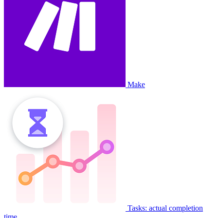
Make
Tasks: actual completion
time