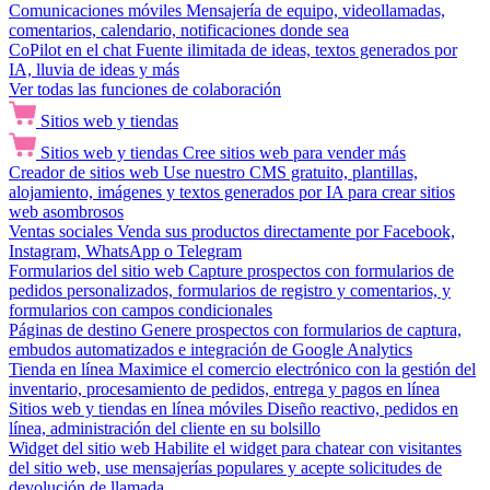
Comunicaciones móviles
Mensajería de equipo, videollamadas,
comentarios, calendario, notificaciones donde sea
CoPilot en el chat
Fuente ilimitada de ideas, textos generados por
IA, lluvia de ideas y más
Ver todas las funciones de colaboración
Sitios web y tiendas
Sitios web y tiendas
Cree sitios web para vender más
Creador de sitios web
Use nuestro CMS gratuito, plantillas,
alojamiento, imágenes y textos generados por IA para crear sitios
web asombrosos
Ventas sociales
Venda sus productos directamente por Facebook,
Instagram, WhatsApp o Telegram
Formularios del sitio web
Capture prospectos con formularios de
pedidos personalizados, formularios de registro y comentarios, y
formularios con campos condicionales
Páginas de destino
Genere prospectos con formularios de captura,
embudos automatizados e integración de Google Analytics
Tienda en línea
Maximice el comercio electrónico con la gestión del
inventario, procesamiento de pedidos, entrega y pagos en línea
Sitios web y tiendas en línea móviles
Diseño reactivo, pedidos en
línea, administración del cliente en su bolsillo
Widget del sitio web
Habilite el widget para chatear con visitantes
del sitio web, use mensajerías populares y acepte solicitudes de
devolución de llamada