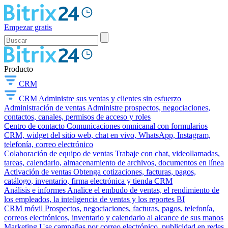
Empezar gratis
Producto
CRM
CRM
Administre sus ventas y clientes sin esfuerzo
Administración de ventas
Administre prospectos, negociaciones,
contactos, canales, permisos de acceso y roles
Centro de contacto
Comunicaciones omnicanal con formularios
CRM, widget del sitio web, chat en vivo, WhatsApp, Instagram,
telefonía, correo electrónico
Colaboración de equipo de ventas
Trabaje con chat, videollamadas,
tareas, calendario, almacenamiento de archivos, documentos en línea
Activación de ventas
Obtenga cotizaciones, facturas, pagos,
catálogo, inventario, firma electrónica y tienda CRM
Análisis e informes
Analice el embudo de ventas, el rendimiento de
los empleados, la inteligencia de ventas y los reportes BI
CRM móvil
Prospectos, negociaciones, facturas, pagos, telefonía,
correos electrónicos, inventario y calendario al alcance de sus manos
Marketing
Use campañas por correo electrónico, publicidad en redes