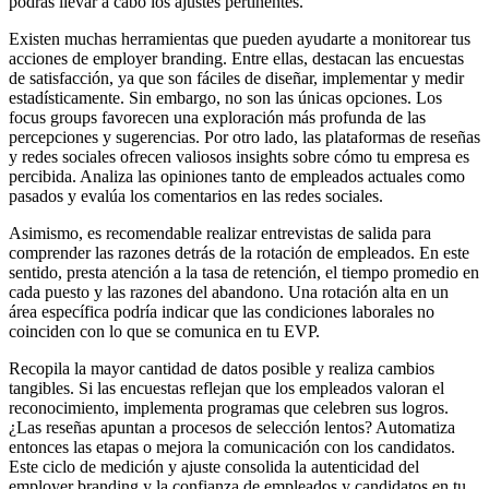
podrás llevar a cabo los ajustes pertinentes.
Existen muchas herramientas que pueden ayudarte a monitorear tus
acciones de employer branding. Entre ellas, destacan las encuestas
de satisfacción, ya que son fáciles de diseñar, implementar y medir
estadísticamente. Sin embargo, no son las únicas opciones. Los
focus groups favorecen una exploración más profunda de las
percepciones y sugerencias. Por otro lado, las plataformas de reseñas
y redes sociales ofrecen valiosos insights sobre cómo tu empresa es
percibida. Analiza las opiniones tanto de empleados actuales como
pasados y evalúa los comentarios en las redes sociales.
Asimismo, es recomendable realizar entrevistas de salida para
comprender las razones detrás de la rotación de empleados. En este
sentido, presta atención a la tasa de retención, el tiempo promedio en
cada puesto y las razones del abandono. Una rotación alta en un
área específica podría indicar que las condiciones laborales no
coinciden con lo que se comunica en tu EVP.
Recopila la mayor cantidad de datos posible y realiza cambios
tangibles. Si las encuestas reflejan que los empleados valoran el
reconocimiento, implementa programas que celebren sus logros.
¿Las reseñas apuntan a procesos de selección lentos? Automatiza
entonces las etapas o mejora la comunicación con los candidatos.
Este ciclo de medición y ajuste consolida la autenticidad del
employer branding y la confianza de empleados y candidatos en tu