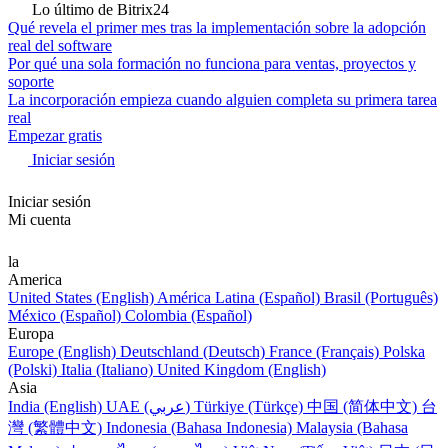
Lo último de Bitrix24
Qué revela el primer mes tras la implementación sobre la adopción
real del software
Por qué una sola formación no funciona para ventas, proyectos y
soporte
La incorporación empieza cuando alguien completa su primera tarea
real
Empezar gratis
Iniciar sesión
Iniciar sesión
Mi cuenta
la
America
United States (English)
América Latina (Español)
Brasil (Português)
México (Español)
Colombia (Español)
Europa
Europe (English)
Deutschland (Deutsch)
France (Français)
Polska
(Polski)
Italia (Italiano)
United Kingdom (English)
Asia
India (English)
UAE (عربي)
Türkiye (Türkçe)
中国 (简体中文)
台
灣 (繁體中文)
Indonesia (Bahasa Indonesia)
Malaysia (Bahasa