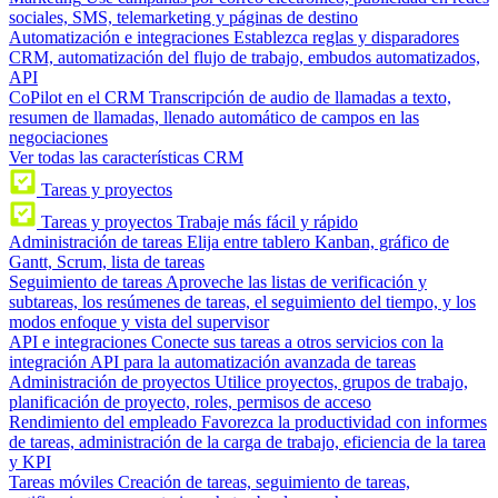
sociales, SMS, telemarketing y páginas de destino
Automatización e integraciones
Establezca reglas y disparadores
CRM, automatización del flujo de trabajo, embudos automatizados,
API
CoPilot en el CRM
Transcripción de audio de llamadas a texto,
resumen de llamadas, llenado automático de campos en las
negociaciones
Ver todas las características CRM
Tareas y proyectos
Tareas y proyectos
Trabaje más fácil y rápido
Administración de tareas
Elija entre tablero Kanban, gráfico de
Gantt, Scrum, lista de tareas
Seguimiento de tareas
Aproveche las listas de verificación y
subtareas, los resúmenes de tareas, el seguimiento del tiempo, y los
modos enfoque y vista del supervisor
API e integraciones
Conecte sus tareas a otros servicios con la
integración API para la automatización avanzada de tareas
Administración de proyectos
Utilice proyectos, grupos de trabajo,
planificación de proyecto, roles, permisos de acceso
Rendimiento del empleado
Favorezca la productividad con informes
de tareas, administración de la carga de trabajo, eficiencia de la tarea
y KPI
Tareas móviles
Creación de tareas, seguimiento de tareas,