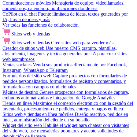
Comunicaciones móviles
Mensajería de equipo, videollamadas,
comentarios, calendario, notificaciones donde sea
CoPilot en el chat
Fuente ilimitada de ideas, textos generados por
IA, lluvia de ideas y más
Ver todas las funciones de colaboración
Sitios web y tiendas
Sitios web y tiendas
Cree sitios web para vender más
Creador de sitios web
Use nuestro CMS gratuito, plantillas,
alojamiento, imágenes y textos generados por IA para crear sitios
web asombrosos
Ventas sociales
Venda sus productos directamente por Facebook,
Instagram, WhatsApp o Telegram
Formularios del sitio web
Capture prospectos con formularios de
pedidos personalizados, formularios de registro y comentarios, y
formularios con campos condicionales
Páginas de destino
Genere prospectos con formularios de captura,
embudos automatizados e integración de Google Analytics
Tienda en línea
Maximice el comercio electrónico con la gestión del
inventario, procesamiento de pedidos, entrega y pagos en línea
Sitios web y tiendas en línea móviles
Diseño reactivo, pedidos en
línea, administración del cliente en su bolsillo
Widget del sitio web
Habilite el widget para chatear con visitantes
del sitio web, use mensajerías populares y acepte solicitudes de
devolución de llamada