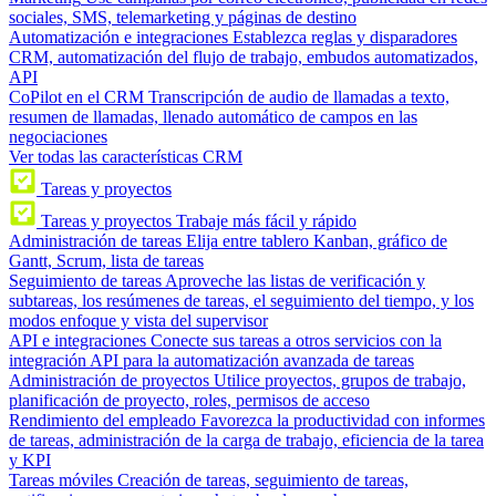
sociales, SMS, telemarketing y páginas de destino
Automatización e integraciones
Establezca reglas y disparadores
CRM, automatización del flujo de trabajo, embudos automatizados,
API
CoPilot en el CRM
Transcripción de audio de llamadas a texto,
resumen de llamadas, llenado automático de campos en las
negociaciones
Ver todas las características CRM
Tareas y proyectos
Tareas y proyectos
Trabaje más fácil y rápido
Administración de tareas
Elija entre tablero Kanban, gráfico de
Gantt, Scrum, lista de tareas
Seguimiento de tareas
Aproveche las listas de verificación y
subtareas, los resúmenes de tareas, el seguimiento del tiempo, y los
modos enfoque y vista del supervisor
API e integraciones
Conecte sus tareas a otros servicios con la
integración API para la automatización avanzada de tareas
Administración de proyectos
Utilice proyectos, grupos de trabajo,
planificación de proyecto, roles, permisos de acceso
Rendimiento del empleado
Favorezca la productividad con informes
de tareas, administración de la carga de trabajo, eficiencia de la tarea
y KPI
Tareas móviles
Creación de tareas, seguimiento de tareas,