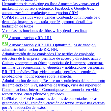
Herramientas de marketing en línea
Aumente las ventas con el
marketing por correo electrónico, Facebook o Google Ads,
automatización de marketing e integración CRM
CoPilot en los sitios web y tiendas
Contenido convincente bajo
demanda, imágenes generadas por IA, prompts detallados,
traducción de textos
Ver todas las funciones de sitios web y tiendas en línea
Automatización y RR. HH.
Automatización y RR. HH.
Optimice flujos de trabajo y
administre información de RR. HH.
Administración de los empleados
Use perfiles de empleado,
estructura de la empresa, permisos de acceso y directorio activo
Cultura y compromiso
Obtenga noticias de la empresa, encuestas,
insignias de reconocimiento, etiquetas y notificaciones personales
RR. HH. móviles
Chat, videollamadas, perfiles de empleado,
aprobaciones, notificaciones sobre la marcha
Administración de trabajo
Realice un seguimiento del rendimiento
del empleado con KPI, informes de trabajo, vista del supervisor
Comunicaciones internas
Comuníquese con anuncios en video,
recordatorios, chats públicos y privados
CoPilot en el Feed
Resúmenes de hilos de comentarios, ideas
generadas por IA, edición y creación de textos, respuestas escritas
por IA, traducción de textos