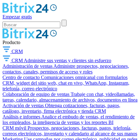
Empezar gratis
Producto
CRM
CRM
Administre sus ventas y clientes sin esfuerzo
Administración de ventas
Administre prospectos, negociaciones,
contactos, canales, permisos de acceso y roles
Centro de contacto
Comunicaciones omnicanal con formularios
CRM, widget del sitio web, chat en vivo, WhatsApp, Instagram,
telefonía, correo electrónico
Colaboración de equipo de ventas
Trabaje con chat, videollamadas,
tareas, calendario, almacenamiento de archivos, documentos en línea
Activación de ventas
Obtenga cotizaciones, facturas, pagos,
catálogo, inventario, firma electrónica y tienda CRM
Análisis e informes
Analice el embudo de ventas, el rendimiento de
los empleados, la inteligencia de ventas y los reportes BI
CRM móvil
Prospectos, negociaciones, facturas, pagos, telefonía,
correos electrónicos, inventario y calendario al alcance de sus manos
Marketing
Use campañas por correo electrónico, publicidad en redes