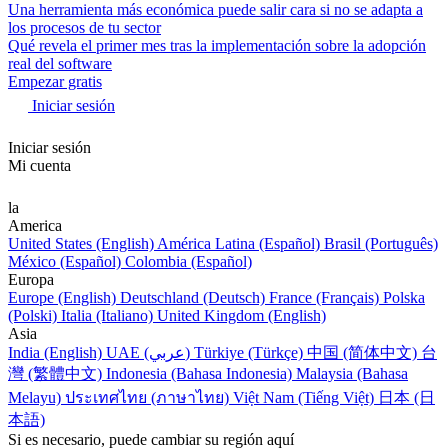
Una herramienta más económica puede salir cara si no se adapta a
los procesos de tu sector
Qué revela el primer mes tras la implementación sobre la adopción
real del software
Empezar gratis
Iniciar sesión
Iniciar sesión
Mi cuenta
la
America
United States (English)
América Latina (Español)
Brasil (Português)
México (Español)
Colombia (Español)
Europa
Europe (English)
Deutschland (Deutsch)
France (Français)
Polska
(Polski)
Italia (Italiano)
United Kingdom (English)
Asia
India (English)
UAE (عربي)
Türkiye (Türkçe)
中国 (简体中文)
台
灣 (繁體中文)
Indonesia (Bahasa Indonesia)
Malaysia (Bahasa
Melayu)
ประเทศไทย (ภาษาไทย)
Việt Nam (Tiếng Việt)
日本 (日
本語)
Si es necesario, puede cambiar su región aquí