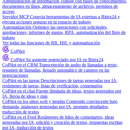
Administración de información
Trabaje con bases de conocimientos,
documentos en línea, almacenamiento de archivos, permisos de
acceso
Servidor MCP
Conecta herramientas de IA externas a Bitrix24 y
ejecuta acciones seguras en tu espacio de trabajo
Automatización
Optimice las operaciones con solicitudes,
aprobaciones, informes de gastos, RPA, automatización del flujo de
trabajo
Ver todas las funciones de RR. HH. y automatización
CoPilot
CoPilot
Su asistente potenciado por IA en Bitrix24
CoPilot en el CRM
Transcripción de audio de llamadas a texto,
resumen de llamadas, llenado automático de campos en las
negociaciones
CoPilot en las tareas
Descripciones de tareas generadas por IA,
resúmenes de tareas, listas de verificación, comentarios
CoPilot en el chat
Fuente ilimitada de ideas, textos generados por
IA, lluvia de ideas y más
CoPilot en los sitios web y tiendas
Contenido convincente bajo
demanda, imágenes generadas por IA, prompts detallados,
traducción de textos
CoPilot en el Feed
Resúmenes de hilos de comentarios, ideas
generadas por IA, edición y creación de textos, respuestas escritas
por IA, traducción de textos