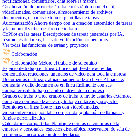
notificaciones, comentarios, chat sobre la marcha
Colaboración de proyectos
Trabaje más rápido con el chat,
videollamadas, comentarios, almacenamiento de archivos,
documentos, usuarios externos, plantillas de tareas
Automatización
Ahorre tiempo con la creación automática de tareas
y la automatización del flujo de trabajo
CoPilot en las tareas
Descripciones de tareas generadas por IA,
resúmenes de tareas, listas de verificación, comentarios
Ver todas las funciones de tareas y proyectos
Colaboración
Colaboración
Mejore el trabajo de su equipo
Espacio de trabajo en línea
Utilice chat, feed de actividad,
comentarios, reacciones, anuncios de video para toda la empresa
Documentos en línea y almacenamiento de archivos
Almacene,
comparta y edite documentos en línea fácilmente con sus
compañeros de trabajo usando el drive de la empresa
Grupos de trabajo
Cree grupos de trabajo, invite usuarios externos,
configure permisos de acceso y trabaje en tareas y proyectos
Reuniones en línea
Logre más con videollamadas,
videoconferencias, pantalla compartida, grabación de llamada y
fondos personalizados
Calendarios compartidos
Planifique con los calendarios de la
empresa y personales, espacios disponibles, reservación de sala de
reuniones, sincronización de calendarios