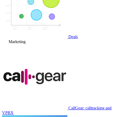
Deals
Marketing
CallGear: calltracking and
VPBX