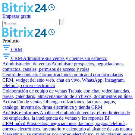
Empezar gratis
Producto
CRM
CRM
Administre sus ventas y clientes sin esfuerzo
Administración de ventas
Administre prospectos, negociaciones,
contactos, canales, permisos de acceso y roles
Centro de contacto
Comunicaciones omnicanal con formularios
CRM, widget del sitio web, chat en vivo, WhatsApp, Instagram,
telefonía, correo electrónico
Colaboración de equipo de ventas
Trabaje con chat, videollamadas,
tareas, calendario, almacenamiento de archivos, documentos en línea
Activación de ventas
Obtenga cotizaciones, facturas, pagos,
catálogo, inventario, firma electrónica y tienda CRM
Análisis e informes
Analice el embudo de ventas, el rendimiento de
los empleados, la inteligencia de ventas y los reportes BI
CRM móvil
Prospectos, negociaciones, facturas, pagos, telefonía,
correos electrónicos, inventario y calendario al alcance de sus manos
Marketing
Use campañas por correo electrónico, publicidad en redes