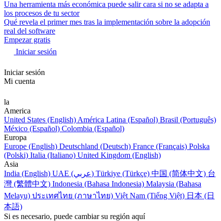
Una herramienta más económica puede salir cara si no se adapta a
los procesos de tu sector
Qué revela el primer mes tras la implementación sobre la adopción
real del software
Empezar gratis
Iniciar sesión
Iniciar sesión
Mi cuenta
la
America
United States (English)
América Latina (Español)
Brasil (Português)
México (Español)
Colombia (Español)
Europa
Europe (English)
Deutschland (Deutsch)
France (Français)
Polska
(Polski)
Italia (Italiano)
United Kingdom (English)
Asia
India (English)
UAE (عربي)
Türkiye (Türkçe)
中国 (简体中文)
台
灣 (繁體中文)
Indonesia (Bahasa Indonesia)
Malaysia (Bahasa
Melayu)
ประเทศไทย (ภาษาไทย)
Việt Nam (Tiếng Việt)
日本 (日
本語)
Si es necesario, puede cambiar su región aquí