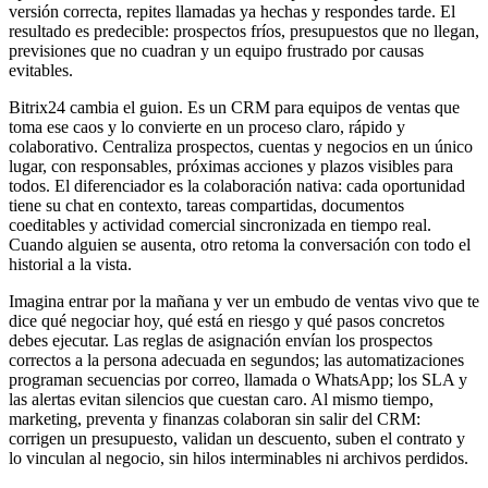
versión correcta, repites llamadas ya hechas y respondes tarde. El
resultado es predecible: prospectos fríos, presupuestos que no llegan,
previsiones que no cuadran y un equipo frustrado por causas
evitables.
Bitrix24 cambia el guion. Es un CRM para equipos de ventas que
toma ese caos y lo convierte en un proceso claro, rápido y
colaborativo. Centraliza prospectos, cuentas y negocios en un único
lugar, con responsables, próximas acciones y plazos visibles para
todos. El diferenciador es la colaboración nativa: cada oportunidad
tiene su chat en contexto, tareas compartidas, documentos
coeditables y actividad comercial sincronizada en tiempo real.
Cuando alguien se ausenta, otro retoma la conversación con todo el
historial a la vista.
Imagina entrar por la mañana y ver un embudo de ventas vivo que te
dice qué negociar hoy, qué está en riesgo y qué pasos concretos
debes ejecutar. Las reglas de asignación envían los prospectos
correctos a la persona adecuada en segundos; las automatizaciones
programan secuencias por correo, llamada o WhatsApp; los SLA y
las alertas evitan silencios que cuestan caro. Al mismo tiempo,
marketing, preventa y finanzas colaboran sin salir del CRM:
corrigen un presupuesto, validan un descuento, suben el contrato y
lo vinculan al negocio, sin hilos interminables ni archivos perdidos.