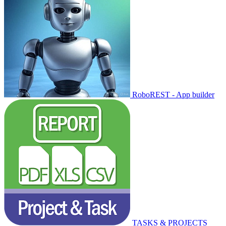
RoboREST - App builder
TASKS & PROJECTS