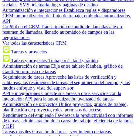
sociales, SMS, telemarketing y páginas de destino
Automatización e integraciones
Establezca reglas y disparadores
CRM, automatización del flujo de trabajo, embudos automatizados,
API
CoPilot en el CRM
Transcripción de audio de llamadas a texto,
resumen de llamadas, llenado automático de campos en las
negociaciones
Ver todas las características CRM
Tareas y proyectos
Tareas y proyectos
Trabaje más fácil y rápido
Administración de tareas
Elija entre tablero Kanban, gráfico de
Gantt, Scrum, lista de tareas
Seguimiento de tareas
Aproveche las listas de verificación y
subtareas, los resúmenes de tareas, el seguimiento del tiempo, y los
modos enfoque y vista del supervisor
API e integraciones
Conecte sus tareas a otros servicios con la
integración API para la automatización avanzada de tareas
Administración de proyectos
Utilice proyectos, grupos de trabajo,
planificación de proyecto, roles, permisos de acceso
Rendimiento del empleado
Favorezca la productividad con informes
de tareas, administración de la carga de trabajo, eficiencia de la tarea
y KPI
Tareas móviles
Creación de tareas, seguimiento de tareas,