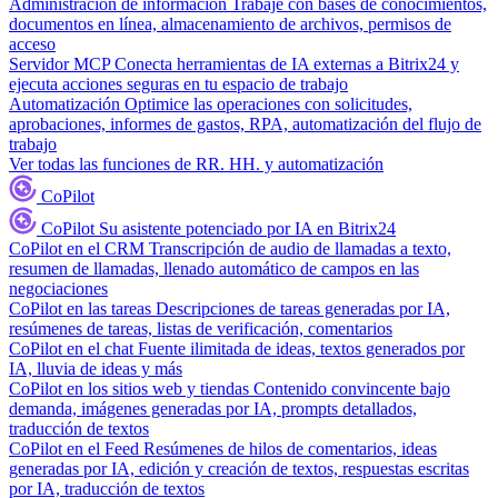
Administración de información
Trabaje con bases de conocimientos,
documentos en línea, almacenamiento de archivos, permisos de
acceso
Servidor MCP
Conecta herramientas de IA externas a Bitrix24 y
ejecuta acciones seguras en tu espacio de trabajo
Automatización
Optimice las operaciones con solicitudes,
aprobaciones, informes de gastos, RPA, automatización del flujo de
trabajo
Ver todas las funciones de RR. HH. y automatización
CoPilot
CoPilot
Su asistente potenciado por IA en Bitrix24
CoPilot en el CRM
Transcripción de audio de llamadas a texto,
resumen de llamadas, llenado automático de campos en las
negociaciones
CoPilot en las tareas
Descripciones de tareas generadas por IA,
resúmenes de tareas, listas de verificación, comentarios
CoPilot en el chat
Fuente ilimitada de ideas, textos generados por
IA, lluvia de ideas y más
CoPilot en los sitios web y tiendas
Contenido convincente bajo
demanda, imágenes generadas por IA, prompts detallados,
traducción de textos
CoPilot en el Feed
Resúmenes de hilos de comentarios, ideas
generadas por IA, edición y creación de textos, respuestas escritas
por IA, traducción de textos