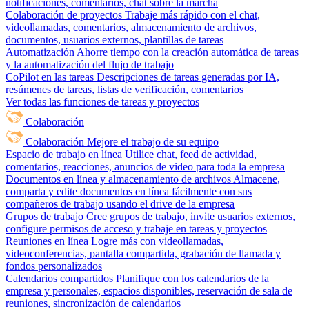
notificaciones, comentarios, chat sobre la marcha
Colaboración de proyectos
Trabaje más rápido con el chat,
videollamadas, comentarios, almacenamiento de archivos,
documentos, usuarios externos, plantillas de tareas
Automatización
Ahorre tiempo con la creación automática de tareas
y la automatización del flujo de trabajo
CoPilot en las tareas
Descripciones de tareas generadas por IA,
resúmenes de tareas, listas de verificación, comentarios
Ver todas las funciones de tareas y proyectos
Colaboración
Colaboración
Mejore el trabajo de su equipo
Espacio de trabajo en línea
Utilice chat, feed de actividad,
comentarios, reacciones, anuncios de video para toda la empresa
Documentos en línea y almacenamiento de archivos
Almacene,
comparta y edite documentos en línea fácilmente con sus
compañeros de trabajo usando el drive de la empresa
Grupos de trabajo
Cree grupos de trabajo, invite usuarios externos,
configure permisos de acceso y trabaje en tareas y proyectos
Reuniones en línea
Logre más con videollamadas,
videoconferencias, pantalla compartida, grabación de llamada y
fondos personalizados
Calendarios compartidos
Planifique con los calendarios de la
empresa y personales, espacios disponibles, reservación de sala de
reuniones, sincronización de calendarios