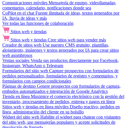
Comunicaciones móviles
Mensajería de equipo, videollamadas,
comentarios, calendario, notificaciones donde sea
CoPilot en el chat
Fuente ilimitada de ideas, textos generados por
IA, lluvia de ideas y más
Ver todas las funciones de colaboración
Sitios web y tiendas
Sitios web y tiendas
Cree sitios web para vender más
Creador de sitios web
Use nuestro CMS gratuito, plantillas,
alojamiento, imágenes y textos generados por IA para crear sitios
web asombrosos
Ventas sociales
Venda sus productos directamente por Facebook,
Instagram, WhatsApp o Telegram
Formularios del sitio web
Capture prospectos con formularios de
pedidos personalizados, formularios de registro y comentarios, y
formularios con campos condicionales
Páginas de destino
Genere prospectos con formularios de captura,
embudos automatizados e integración de Google Analytics
Tienda en línea
Maximice el comercio electrónico con la gestión del
inventario, procesamiento de pedidos, entrega y pagos en línea
Sitios web y tiendas en línea móviles
Diseño reactivo, pedidos en
línea, administración del cliente en su bolsillo
Widget del sitio web
Habilite el widget para chatear con visitantes
del sitio web, use mensajerías populares y acepte solicitudes de
devolución de llamada