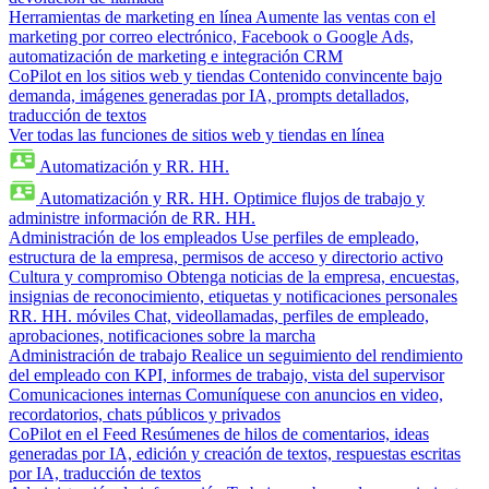
Herramientas de marketing en línea
Aumente las ventas con el
marketing por correo electrónico, Facebook o Google Ads,
automatización de marketing e integración CRM
CoPilot en los sitios web y tiendas
Contenido convincente bajo
demanda, imágenes generadas por IA, prompts detallados,
traducción de textos
Ver todas las funciones de sitios web y tiendas en línea
Automatización y RR. HH.
Automatización y RR. HH.
Optimice flujos de trabajo y
administre información de RR. HH.
Administración de los empleados
Use perfiles de empleado,
estructura de la empresa, permisos de acceso y directorio activo
Cultura y compromiso
Obtenga noticias de la empresa, encuestas,
insignias de reconocimiento, etiquetas y notificaciones personales
RR. HH. móviles
Chat, videollamadas, perfiles de empleado,
aprobaciones, notificaciones sobre la marcha
Administración de trabajo
Realice un seguimiento del rendimiento
del empleado con KPI, informes de trabajo, vista del supervisor
Comunicaciones internas
Comuníquese con anuncios en video,
recordatorios, chats públicos y privados
CoPilot en el Feed
Resúmenes de hilos de comentarios, ideas
generadas por IA, edición y creación de textos, respuestas escritas
por IA, traducción de textos