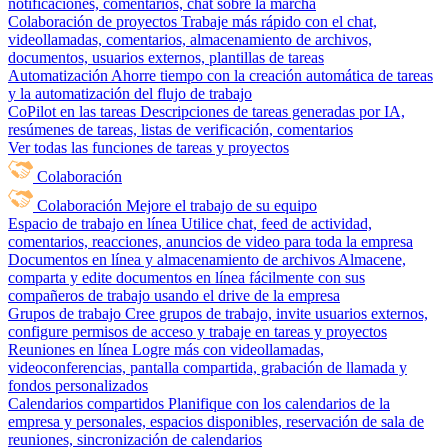
notificaciones, comentarios, chat sobre la marcha
Colaboración de proyectos
Trabaje más rápido con el chat,
videollamadas, comentarios, almacenamiento de archivos,
documentos, usuarios externos, plantillas de tareas
Automatización
Ahorre tiempo con la creación automática de tareas
y la automatización del flujo de trabajo
CoPilot en las tareas
Descripciones de tareas generadas por IA,
resúmenes de tareas, listas de verificación, comentarios
Ver todas las funciones de tareas y proyectos
Colaboración
Colaboración
Mejore el trabajo de su equipo
Espacio de trabajo en línea
Utilice chat, feed de actividad,
comentarios, reacciones, anuncios de video para toda la empresa
Documentos en línea y almacenamiento de archivos
Almacene,
comparta y edite documentos en línea fácilmente con sus
compañeros de trabajo usando el drive de la empresa
Grupos de trabajo
Cree grupos de trabajo, invite usuarios externos,
configure permisos de acceso y trabaje en tareas y proyectos
Reuniones en línea
Logre más con videollamadas,
videoconferencias, pantalla compartida, grabación de llamada y
fondos personalizados
Calendarios compartidos
Planifique con los calendarios de la
empresa y personales, espacios disponibles, reservación de sala de
reuniones, sincronización de calendarios