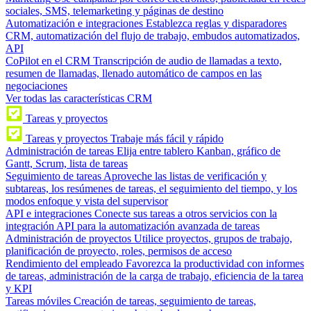
sociales, SMS, telemarketing y páginas de destino
Automatización e integraciones
Establezca reglas y disparadores
CRM, automatización del flujo de trabajo, embudos automatizados,
API
CoPilot en el CRM
Transcripción de audio de llamadas a texto,
resumen de llamadas, llenado automático de campos en las
negociaciones
Ver todas las características CRM
Tareas y proyectos
Tareas y proyectos
Trabaje más fácil y rápido
Administración de tareas
Elija entre tablero Kanban, gráfico de
Gantt, Scrum, lista de tareas
Seguimiento de tareas
Aproveche las listas de verificación y
subtareas, los resúmenes de tareas, el seguimiento del tiempo, y los
modos enfoque y vista del supervisor
API e integraciones
Conecte sus tareas a otros servicios con la
integración API para la automatización avanzada de tareas
Administración de proyectos
Utilice proyectos, grupos de trabajo,
planificación de proyecto, roles, permisos de acceso
Rendimiento del empleado
Favorezca la productividad con informes
de tareas, administración de la carga de trabajo, eficiencia de la tarea
y KPI
Tareas móviles
Creación de tareas, seguimiento de tareas,