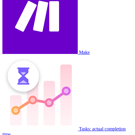
Make
Tasks: actual completion
time