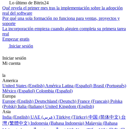
Lo último de Bitrix24
Qué revela el primer mes tras la implementación sobre la adopción
real del software
Por qué una sola formación no funciona para ventas, proyectos y
soporte
La incorporación empieza cuando alguien completa su primera tarea
real
Empezar gratis
Iniciar sesión
Iniciar sesión
Mi cuenta
la
America
United States (English)
América Latina (Español)
Brasil (Português)
México (Español)
Colombia (Español)
Europa
Europe (English)
Deutschland (Deutsch)
France (Français)
Polska
(Polski)
Italia (Italiano)
United Kingdom (English)
Asia
India (English)
UAE (عربي)
Türkiye (Türkçe)
中国 (简体中文)
台
灣 (繁體中文)
Indonesia (Bahasa Indonesia)
Malaysia (Bahasa