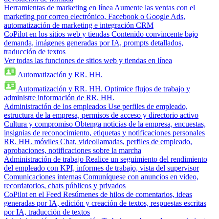
Herramientas de marketing en línea
Aumente las ventas con el
marketing por correo electrónico, Facebook o Google Ads,
automatización de marketing e integración CRM
CoPilot en los sitios web y tiendas
Contenido convincente bajo
demanda, imágenes generadas por IA, prompts detallados,
traducción de textos
Ver todas las funciones de sitios web y tiendas en línea
Automatización y RR. HH.
Automatización y RR. HH.
Optimice flujos de trabajo y
administre información de RR. HH.
Administración de los empleados
Use perfiles de empleado,
estructura de la empresa, permisos de acceso y directorio activo
Cultura y compromiso
Obtenga noticias de la empresa, encuestas,
insignias de reconocimiento, etiquetas y notificaciones personales
RR. HH. móviles
Chat, videollamadas, perfiles de empleado,
aprobaciones, notificaciones sobre la marcha
Administración de trabajo
Realice un seguimiento del rendimiento
del empleado con KPI, informes de trabajo, vista del supervisor
Comunicaciones internas
Comuníquese con anuncios en video,
recordatorios, chats públicos y privados
CoPilot en el Feed
Resúmenes de hilos de comentarios, ideas
generadas por IA, edición y creación de textos, respuestas escritas
por IA, traducción de textos