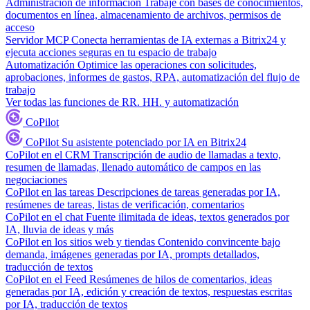
Administración de información
Trabaje con bases de conocimientos,
documentos en línea, almacenamiento de archivos, permisos de
acceso
Servidor MCP
Conecta herramientas de IA externas a Bitrix24 y
ejecuta acciones seguras en tu espacio de trabajo
Automatización
Optimice las operaciones con solicitudes,
aprobaciones, informes de gastos, RPA, automatización del flujo de
trabajo
Ver todas las funciones de RR. HH. y automatización
CoPilot
CoPilot
Su asistente potenciado por IA en Bitrix24
CoPilot en el CRM
Transcripción de audio de llamadas a texto,
resumen de llamadas, llenado automático de campos en las
negociaciones
CoPilot en las tareas
Descripciones de tareas generadas por IA,
resúmenes de tareas, listas de verificación, comentarios
CoPilot en el chat
Fuente ilimitada de ideas, textos generados por
IA, lluvia de ideas y más
CoPilot en los sitios web y tiendas
Contenido convincente bajo
demanda, imágenes generadas por IA, prompts detallados,
traducción de textos
CoPilot en el Feed
Resúmenes de hilos de comentarios, ideas
generadas por IA, edición y creación de textos, respuestas escritas
por IA, traducción de textos