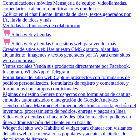
Comunicaciones móviles
Mensajería de equipo, videollamadas,
comentarios, calendario, notificaciones donde sea
CoPilot en el chat
Fuente ilimitada de ideas, textos generados por
IA, lluvia de ideas y más
Ver todas las funciones de colaboración
Sitios web y tiendas
Sitios web y tiendas
Cree sitios web para vender más
Creador de sitios web
Use nuestro CMS gratuito, plantillas,
alojamiento, imágenes y textos generados por IA para crear sitios
web asombrosos
Ventas sociales
Venda sus productos directamente por Facebook,
Instagram, WhatsApp o Telegram
Formularios del sitio web
Capture prospectos con formularios de
pedidos personalizados, formularios de registro y comentarios, y
formularios con campos condicionales
Páginas de destino
Genere prospectos con formularios de captura,
embudos automatizados e integración de Google Analytics
Tienda en línea
Maximice el comercio electrónico con la gestión del
inventario, procesamiento de pedidos, entrega y pagos en línea
Sitios web y tiendas en línea móviles
Diseño reactivo, pedidos en
línea, administración del cliente en su bolsillo
Widget del sitio web
Habilite el widget para chatear con visitantes
del sitio web, use mensajerías populares y acepte solicitudes de
devolución de llamada