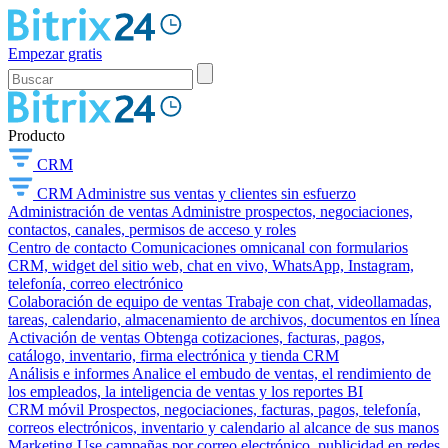
Empezar gratis
Producto
CRM
CRM
Administre sus ventas y clientes sin esfuerzo
Administración de ventas
Administre prospectos, negociaciones,
contactos, canales, permisos de acceso y roles
Centro de contacto
Comunicaciones omnicanal con formularios
CRM, widget del sitio web, chat en vivo, WhatsApp, Instagram,
telefonía, correo electrónico
Colaboración de equipo de ventas
Trabaje con chat, videollamadas,
tareas, calendario, almacenamiento de archivos, documentos en línea
Activación de ventas
Obtenga cotizaciones, facturas, pagos,
catálogo, inventario, firma electrónica y tienda CRM
Análisis e informes
Analice el embudo de ventas, el rendimiento de
los empleados, la inteligencia de ventas y los reportes BI
CRM móvil
Prospectos, negociaciones, facturas, pagos, telefonía,
correos electrónicos, inventario y calendario al alcance de sus manos
Marketing
Use campañas por correo electrónico, publicidad en redes