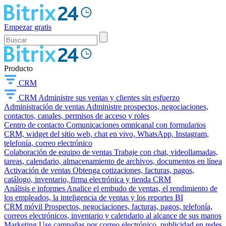
Empezar gratis
Producto
CRM
CRM
Administre sus ventas y clientes sin esfuerzo
Administración de ventas
Administre prospectos, negociaciones,
contactos, canales, permisos de acceso y roles
Centro de contacto
Comunicaciones omnicanal con formularios
CRM, widget del sitio web, chat en vivo, WhatsApp, Instagram,
telefonía, correo electrónico
Colaboración de equipo de ventas
Trabaje con chat, videollamadas,
tareas, calendario, almacenamiento de archivos, documentos en línea
Activación de ventas
Obtenga cotizaciones, facturas, pagos,
catálogo, inventario, firma electrónica y tienda CRM
Análisis e informes
Analice el embudo de ventas, el rendimiento de
los empleados, la inteligencia de ventas y los reportes BI
CRM móvil
Prospectos, negociaciones, facturas, pagos, telefonía,
correos electrónicos, inventario y calendario al alcance de sus manos
Marketing
Use campañas por correo electrónico, publicidad en redes