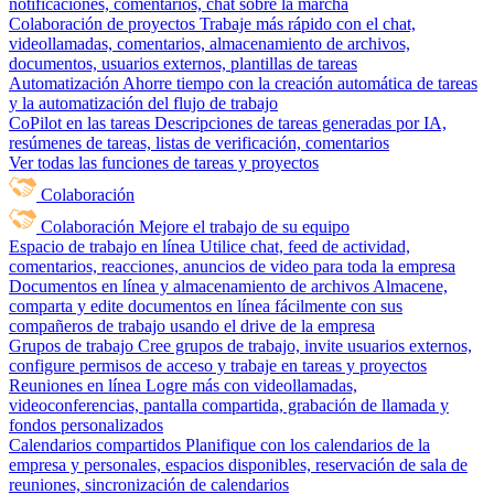
notificaciones, comentarios, chat sobre la marcha
Colaboración de proyectos
Trabaje más rápido con el chat,
videollamadas, comentarios, almacenamiento de archivos,
documentos, usuarios externos, plantillas de tareas
Automatización
Ahorre tiempo con la creación automática de tareas
y la automatización del flujo de trabajo
CoPilot en las tareas
Descripciones de tareas generadas por IA,
resúmenes de tareas, listas de verificación, comentarios
Ver todas las funciones de tareas y proyectos
Colaboración
Colaboración
Mejore el trabajo de su equipo
Espacio de trabajo en línea
Utilice chat, feed de actividad,
comentarios, reacciones, anuncios de video para toda la empresa
Documentos en línea y almacenamiento de archivos
Almacene,
comparta y edite documentos en línea fácilmente con sus
compañeros de trabajo usando el drive de la empresa
Grupos de trabajo
Cree grupos de trabajo, invite usuarios externos,
configure permisos de acceso y trabaje en tareas y proyectos
Reuniones en línea
Logre más con videollamadas,
videoconferencias, pantalla compartida, grabación de llamada y
fondos personalizados
Calendarios compartidos
Planifique con los calendarios de la
empresa y personales, espacios disponibles, reservación de sala de
reuniones, sincronización de calendarios