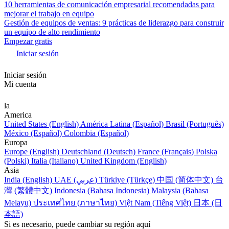
10 herramientas de comunicación empresarial recomendadas para
mejorar el trabajo en equipo
Gestión de equipos de ventas: 9 prácticas de liderazgo para construir
un equipo de alto rendimiento
Empezar gratis
Iniciar sesión
Iniciar sesión
Mi cuenta
la
America
United States (English)
América Latina (Español)
Brasil (Português)
México (Español)
Colombia (Español)
Europa
Europe (English)
Deutschland (Deutsch)
France (Français)
Polska
(Polski)
Italia (Italiano)
United Kingdom (English)
Asia
India (English)
UAE (عربي)
Türkiye (Türkçe)
中国 (简体中文)
台
灣 (繁體中文)
Indonesia (Bahasa Indonesia)
Malaysia (Bahasa
Melayu)
ประเทศไทย (ภาษาไทย)
Việt Nam (Tiếng Việt)
日本 (日
本語)
Si es necesario, puede cambiar su región aquí