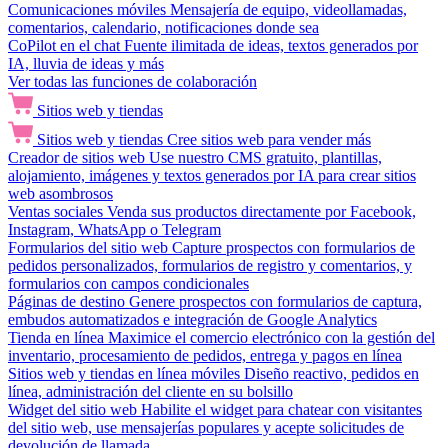
Comunicaciones móviles
Mensajería de equipo, videollamadas,
comentarios, calendario, notificaciones donde sea
CoPilot en el chat
Fuente ilimitada de ideas, textos generados por
IA, lluvia de ideas y más
Ver todas las funciones de colaboración
Sitios web y tiendas
Sitios web y tiendas
Cree sitios web para vender más
Creador de sitios web
Use nuestro CMS gratuito, plantillas,
alojamiento, imágenes y textos generados por IA para crear sitios
web asombrosos
Ventas sociales
Venda sus productos directamente por Facebook,
Instagram, WhatsApp o Telegram
Formularios del sitio web
Capture prospectos con formularios de
pedidos personalizados, formularios de registro y comentarios, y
formularios con campos condicionales
Páginas de destino
Genere prospectos con formularios de captura,
embudos automatizados e integración de Google Analytics
Tienda en línea
Maximice el comercio electrónico con la gestión del
inventario, procesamiento de pedidos, entrega y pagos en línea
Sitios web y tiendas en línea móviles
Diseño reactivo, pedidos en
línea, administración del cliente en su bolsillo
Widget del sitio web
Habilite el widget para chatear con visitantes
del sitio web, use mensajerías populares y acepte solicitudes de
devolución de llamada