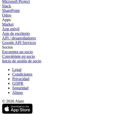
Microsoft Project
Slack
SharePoint
Odoo
Apps
Market
App móvil
App de escritorio
API / desarrolladores
Google API Services
Socios
Encuentra un socio
Conviértete en socio
Inicio de sesión de socio
Legal
Condiciones
Privacidad
GDPR
Seguridad
Abuso
© 2026 Alaio