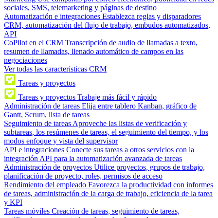
sociales, SMS, telemarketing y páginas de destino
Automatización e integraciones
Establezca reglas y disparadores
CRM, automatización del flujo de trabajo, embudos automatizados,
API
CoPilot en el CRM
Transcripción de audio de llamadas a texto,
resumen de llamadas, llenado automático de campos en las
negociaciones
Ver todas las características CRM
Tareas y proyectos
Tareas y proyectos
Trabaje más fácil y rápido
Administración de tareas
Elija entre tablero Kanban, gráfico de
Gantt, Scrum, lista de tareas
Seguimiento de tareas
Aproveche las listas de verificación y
subtareas, los resúmenes de tareas, el seguimiento del tiempo, y los
modos enfoque y vista del supervisor
API e integraciones
Conecte sus tareas a otros servicios con la
integración API para la automatización avanzada de tareas
Administración de proyectos
Utilice proyectos, grupos de trabajo,
planificación de proyecto, roles, permisos de acceso
Rendimiento del empleado
Favorezca la productividad con informes
de tareas, administración de la carga de trabajo, eficiencia de la tarea
y KPI
Tareas móviles
Creación de tareas, seguimiento de tareas,