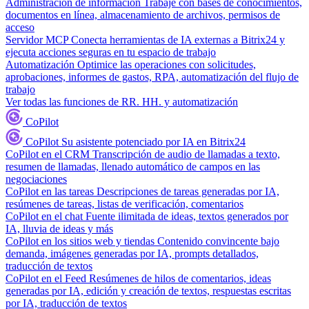
Administración de información
Trabaje con bases de conocimientos,
documentos en línea, almacenamiento de archivos, permisos de
acceso
Servidor MCP
Conecta herramientas de IA externas a Bitrix24 y
ejecuta acciones seguras en tu espacio de trabajo
Automatización
Optimice las operaciones con solicitudes,
aprobaciones, informes de gastos, RPA, automatización del flujo de
trabajo
Ver todas las funciones de RR. HH. y automatización
CoPilot
CoPilot
Su asistente potenciado por IA en Bitrix24
CoPilot en el CRM
Transcripción de audio de llamadas a texto,
resumen de llamadas, llenado automático de campos en las
negociaciones
CoPilot en las tareas
Descripciones de tareas generadas por IA,
resúmenes de tareas, listas de verificación, comentarios
CoPilot en el chat
Fuente ilimitada de ideas, textos generados por
IA, lluvia de ideas y más
CoPilot en los sitios web y tiendas
Contenido convincente bajo
demanda, imágenes generadas por IA, prompts detallados,
traducción de textos
CoPilot en el Feed
Resúmenes de hilos de comentarios, ideas
generadas por IA, edición y creación de textos, respuestas escritas
por IA, traducción de textos