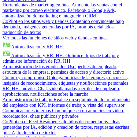
Herramientas de marketing en línea
Aumente las ventas con el
marketing por correo electrónico, Facebook o Google Ads,
automatización de marketing e integración CRM
CoPilot en los sitios web y tiendas
Contenido convincente bajo
demanda, imágenes generadas por IA, prompts detallados,
traducción de textos
Ver todas las funciones de sitios web y tiendas en línea
Automatización y RR. HH.
Automatización y RR. HH.
Optimice flujos de trabajo y
administre información de RR. HH.
Administración de los empleados
Use perfiles de empleado,
estructura de la empresa, permisos de acceso y directorio activo
Cultura y compromiso
Obtenga noticias de la empresa, encuestas,
insignias de reconocimiento, etiquetas y notificaciones personales
RR. HH. móviles
Chat, videollamadas, perfiles de empleado,
aprobaciones, notificaciones sobre la marcha
Administración de trabajo
Realice un seguimiento del rendimiento
del empleado con KPI, informes de trabajo, vista del supervisor
Comunicaciones internas
Comuníquese con anuncios en video,
recordatorios, chats públicos y privados
CoPilot en el Feed
Resúmenes de hilos de comentarios, ideas
generadas por IA, edición y creación de textos, respuestas escritas
por IA, traducción de textos