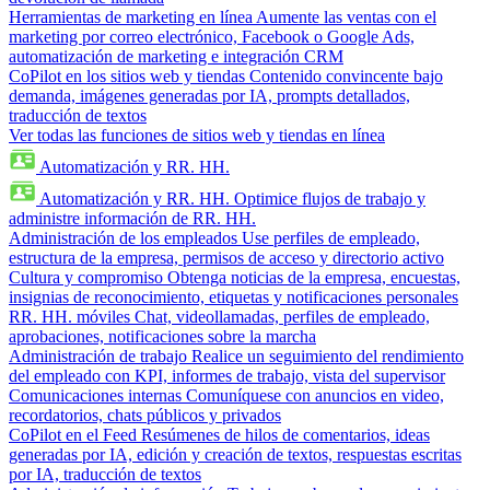
Herramientas de marketing en línea
Aumente las ventas con el
marketing por correo electrónico, Facebook o Google Ads,
automatización de marketing e integración CRM
CoPilot en los sitios web y tiendas
Contenido convincente bajo
demanda, imágenes generadas por IA, prompts detallados,
traducción de textos
Ver todas las funciones de sitios web y tiendas en línea
Automatización y RR. HH.
Automatización y RR. HH.
Optimice flujos de trabajo y
administre información de RR. HH.
Administración de los empleados
Use perfiles de empleado,
estructura de la empresa, permisos de acceso y directorio activo
Cultura y compromiso
Obtenga noticias de la empresa, encuestas,
insignias de reconocimiento, etiquetas y notificaciones personales
RR. HH. móviles
Chat, videollamadas, perfiles de empleado,
aprobaciones, notificaciones sobre la marcha
Administración de trabajo
Realice un seguimiento del rendimiento
del empleado con KPI, informes de trabajo, vista del supervisor
Comunicaciones internas
Comuníquese con anuncios en video,
recordatorios, chats públicos y privados
CoPilot en el Feed
Resúmenes de hilos de comentarios, ideas
generadas por IA, edición y creación de textos, respuestas escritas
por IA, traducción de textos