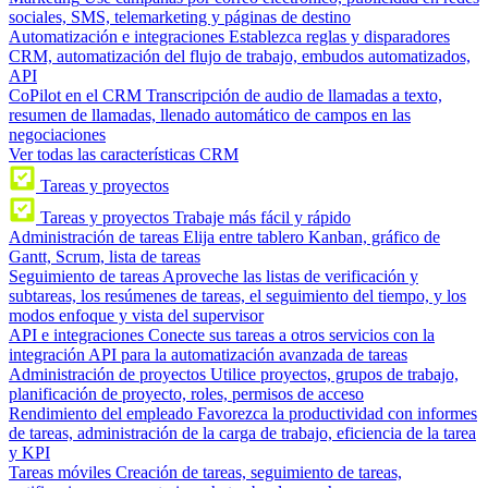
sociales, SMS, telemarketing y páginas de destino
Automatización e integraciones
Establezca reglas y disparadores
CRM, automatización del flujo de trabajo, embudos automatizados,
API
CoPilot en el CRM
Transcripción de audio de llamadas a texto,
resumen de llamadas, llenado automático de campos en las
negociaciones
Ver todas las características CRM
Tareas y proyectos
Tareas y proyectos
Trabaje más fácil y rápido
Administración de tareas
Elija entre tablero Kanban, gráfico de
Gantt, Scrum, lista de tareas
Seguimiento de tareas
Aproveche las listas de verificación y
subtareas, los resúmenes de tareas, el seguimiento del tiempo, y los
modos enfoque y vista del supervisor
API e integraciones
Conecte sus tareas a otros servicios con la
integración API para la automatización avanzada de tareas
Administración de proyectos
Utilice proyectos, grupos de trabajo,
planificación de proyecto, roles, permisos de acceso
Rendimiento del empleado
Favorezca la productividad con informes
de tareas, administración de la carga de trabajo, eficiencia de la tarea
y KPI
Tareas móviles
Creación de tareas, seguimiento de tareas,