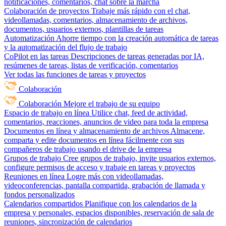
notificaciones, comentarios, chat sobre la marcha
Colaboración de proyectos
Trabaje más rápido con el chat,
videollamadas, comentarios, almacenamiento de archivos,
documentos, usuarios externos, plantillas de tareas
Automatización
Ahorre tiempo con la creación automática de tareas
y la automatización del flujo de trabajo
CoPilot en las tareas
Descripciones de tareas generadas por IA,
resúmenes de tareas, listas de verificación, comentarios
Ver todas las funciones de tareas y proyectos
Colaboración
Colaboración
Mejore el trabajo de su equipo
Espacio de trabajo en línea
Utilice chat, feed de actividad,
comentarios, reacciones, anuncios de video para toda la empresa
Documentos en línea y almacenamiento de archivos
Almacene,
comparta y edite documentos en línea fácilmente con sus
compañeros de trabajo usando el drive de la empresa
Grupos de trabajo
Cree grupos de trabajo, invite usuarios externos,
configure permisos de acceso y trabaje en tareas y proyectos
Reuniones en línea
Logre más con videollamadas,
videoconferencias, pantalla compartida, grabación de llamada y
fondos personalizados
Calendarios compartidos
Planifique con los calendarios de la
empresa y personales, espacios disponibles, reservación de sala de
reuniones, sincronización de calendarios