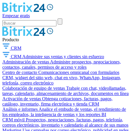
Empezar gratis
Producto
CRM
CRM
Administre sus ventas y clientes sin esfuerzo
Administración de ventas
Administre prospectos, negociaciones,
contactos, canales, permisos de acceso y roles
Centro de contacto
Comunicaciones omnicanal con formularios
CRM, widget del sitio web, chat en vivo, WhatsApp, Instagram,
telefonía, correo electrónico
Colaboración de equipo de ventas
Trabaje con chat, videollamadas,
tareas, calendario, almacenamiento de archivos, documentos en línea
Activación de ventas
Obtenga cotizaciones, facturas, pagos,
catálogo, inventario, firma electrónica y tienda CRM
Análisis e informes
Analice el embudo de ventas, el rendimiento de
los empleados, la inteligencia de ventas y los reportes BI
CRM móvil
Prospectos, negociaciones, facturas, pagos, telefonía,
correos electrónicos, inventario y calendario al alcance de sus manos
Marketing
Use campañas por correo electrónico, publicidad en redes