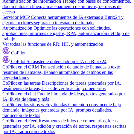
Administración de información
Trabaje con bases de conocimientos,
documentos en línea, almacenamiento de archivos, permisos de
acceso
Servidor MCP
Conecta herramientas de IA externas a Bitrix24 y
ejecuta acciones seguras en tu espacio de trabajo
Automatización
Optimice las operaciones con solicitudes,
aprobaciones, informes de gastos, RPA, automatización del flujo de
trabajo
Ver todas las funciones de RR. HH. y automatización
CoPilot
CoPilot
Su asistente potenciado por IA en Bitrix24
CoPilot en el CRM
Transcripción de audio de llamadas a texto,
resumen de llamadas, llenado automático de campos en las
negociaciones
CoPilot en las tareas
Descripciones de tareas generadas por IA,
resúmenes de tareas, listas de verificación, comentarios
CoPilot en el chat
Fuente ilimitada de ideas, textos generados por
IA, lluvia de ideas y más
CoPilot en los sitios web y tiendas
Contenido convincente bajo
demanda, imágenes generadas por IA, prompts detallados,
traducción de textos
CoPilot en el Feed
Resúmenes de hilos de comentarios, ideas
generadas por IA, edición y creación de textos, respuestas escritas
por IA, traducción de textos