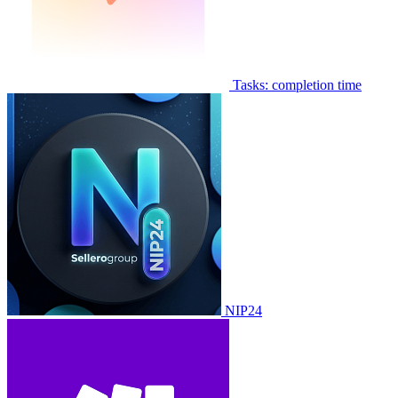
Tasks: completion time
NIP24