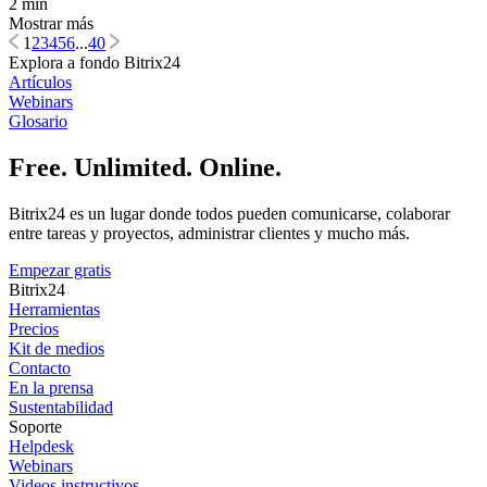
2 min
Mostrar más
1
2
3
4
5
6
...
40
Explora a fondo Bitrix24
Artículos
Webinars
Glosario
Free. Unlimited. Online.
Bitrix24 es un lugar donde todos pueden comunicarse, colaborar
entre tareas y proyectos, administrar clientes y mucho más.
Empezar gratis
Bitrix24
Herramientas
Precios
Kit de medios
Contacto
En la prensa
Sustentabilidad
Soporte
Helpdesk
Webinars
Videos instructivos