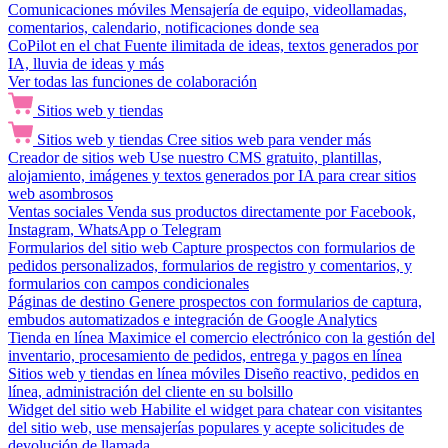
Comunicaciones móviles
Mensajería de equipo, videollamadas,
comentarios, calendario, notificaciones donde sea
CoPilot en el chat
Fuente ilimitada de ideas, textos generados por
IA, lluvia de ideas y más
Ver todas las funciones de colaboración
Sitios web y tiendas
Sitios web y tiendas
Cree sitios web para vender más
Creador de sitios web
Use nuestro CMS gratuito, plantillas,
alojamiento, imágenes y textos generados por IA para crear sitios
web asombrosos
Ventas sociales
Venda sus productos directamente por Facebook,
Instagram, WhatsApp o Telegram
Formularios del sitio web
Capture prospectos con formularios de
pedidos personalizados, formularios de registro y comentarios, y
formularios con campos condicionales
Páginas de destino
Genere prospectos con formularios de captura,
embudos automatizados e integración de Google Analytics
Tienda en línea
Maximice el comercio electrónico con la gestión del
inventario, procesamiento de pedidos, entrega y pagos en línea
Sitios web y tiendas en línea móviles
Diseño reactivo, pedidos en
línea, administración del cliente en su bolsillo
Widget del sitio web
Habilite el widget para chatear con visitantes
del sitio web, use mensajerías populares y acepte solicitudes de
devolución de llamada