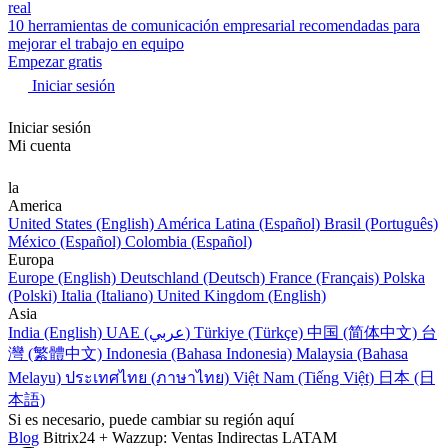
real
10 herramientas de comunicación empresarial recomendadas para
mejorar el trabajo en equipo
Empezar gratis
Iniciar sesión
Iniciar sesión
Mi cuenta
la
America
United States (English)
América Latina (Español)
Brasil (Português)
México (Español)
Colombia (Español)
Europa
Europe (English)
Deutschland (Deutsch)
France (Français)
Polska
(Polski)
Italia (Italiano)
United Kingdom (English)
Asia
India (English)
UAE (عربي)
Türkiye (Türkçe)
中国 (简体中文)
台
灣 (繁體中文)
Indonesia (Bahasa Indonesia)
Malaysia (Bahasa
Melayu)
ประเทศไทย (ภาษาไทย)
Việt Nam (Tiếng Việt)
日本 (日
本語)
Si es necesario, puede cambiar su región aquí
Blog
Bitrix24 + Wazzup: Ventas Indirectas LATAM