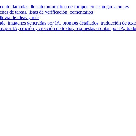
men de llamadas, llenado automático de campos en las negociaciones
es de tareas, listas de verificación, comentarios
lluvia de ideas y más
a, imágenes generadas por IA, prompts detallados, traducción de text
 por IA, edición y creación de textos, respuestas escritas por IA, trad