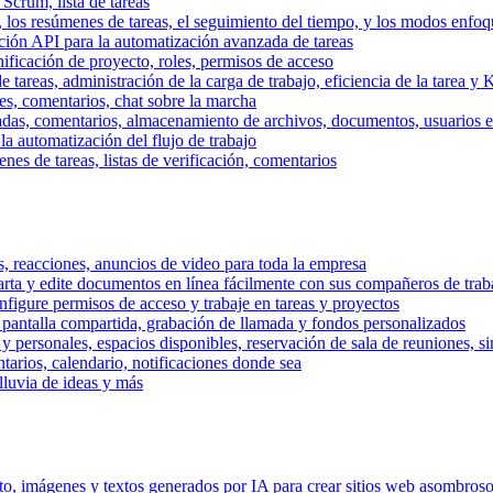
 Scrum, lista de tareas
, los resúmenes de tareas, el seguimiento del tiempo, y los modos enfoq
ración API para la automatización avanzada de tareas
nificación de proyecto, roles, permisos de acceso
tareas, administración de la carga de trabajo, eficiencia de la tarea y 
nes, comentarios, chat sobre la marcha
adas, comentarios, almacenamiento de archivos, documentos, usuarios ext
la automatización del flujo de trabajo
es de tareas, listas de verificación, comentarios
os, reacciones, anuncios de video para toda la empresa
ta y edite documentos en línea fácilmente con sus compañeros de traba
onfigure permisos de acceso y trabaje en tareas y proyectos
pantalla compartida, grabación de llamada y fondos personalizados
 y personales, espacios disponibles, reservación de sala de reuniones, s
arios, calendario, notificaciones donde sea
lluvia de ideas y más
nto, imágenes y textos generados por IA para crear sitios web asombros