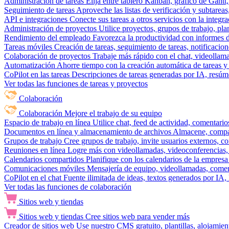
Administración de tareas
Elija entre tablero Kanban, gráfico de Gantt,
Seguimiento de tareas
Aproveche las listas de verificación y subtareas
API e integraciones
Conecte sus tareas a otros servicios con la integ
Administración de proyectos
Utilice proyectos, grupos de trabajo, pla
Rendimiento del empleado
Favorezca la productividad con informes de 
Tareas móviles
Creación de tareas, seguimiento de tareas, notificacio
Colaboración de proyectos
Trabaje más rápido con el chat, videollam
Automatización
Ahorre tiempo con la creación automática de tareas y 
CoPilot en las tareas
Descripciones de tareas generadas por IA, resúmen
Ver todas las funciones de tareas y proyectos
Colaboración
Colaboración
Mejore el trabajo de su equipo
Espacio de trabajo en línea
Utilice chat, feed de actividad, comentari
Documentos en línea y almacenamiento de archivos
Almacene, compar
Grupos de trabajo
Cree grupos de trabajo, invite usuarios externos, c
Reuniones en línea
Logre más con videollamadas, videoconferencias, 
Calendarios compartidos
Planifique con los calendarios de la empresa
Comunicaciones móviles
Mensajería de equipo, videollamadas, coment
CoPilot en el chat
Fuente ilimitada de ideas, textos generados por IA, 
Ver todas las funciones de colaboración
Sitios web y tiendas
Sitios web y tiendas
Cree sitios web para vender más
Creador de sitios web
Use nuestro CMS gratuito, plantillas, alojamie