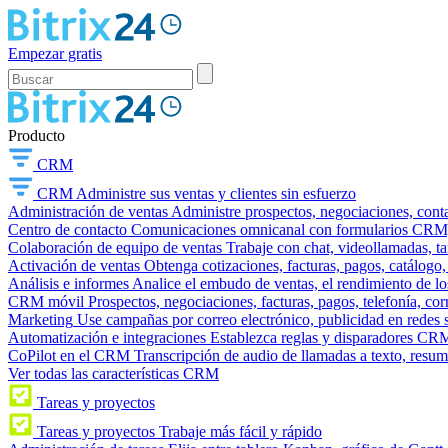
Empezar gratis
Producto
CRM
CRM
Administre sus ventas y clientes sin esfuerzo
Administración de ventas
Administre prospectos, negociaciones, conta
Centro de contacto
Comunicaciones omnicanal con formularios CRM, wi
Colaboración de equipo de ventas
Trabaje con chat, videollamadas, t
Activación de ventas
Obtenga cotizaciones, facturas, pagos, catálogo,
Análisis e informes
Analice el embudo de ventas, el rendimiento de los
CRM móvil
Prospectos, negociaciones, facturas, pagos, telefonía, cor
Marketing
Use campañas por correo electrónico, publicidad en redes 
Automatización e integraciones
Establezca reglas y disparadores CRM
CoPilot en el CRM
Transcripción de audio de llamadas a texto, resu
Ver todas las características CRM
Tareas y proyectos
Tareas y proyectos
Trabaje más fácil y rápido