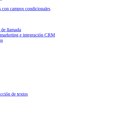
os con campos condicionales
n de llamada
e marketing e integración CRM
os
ucción de textos