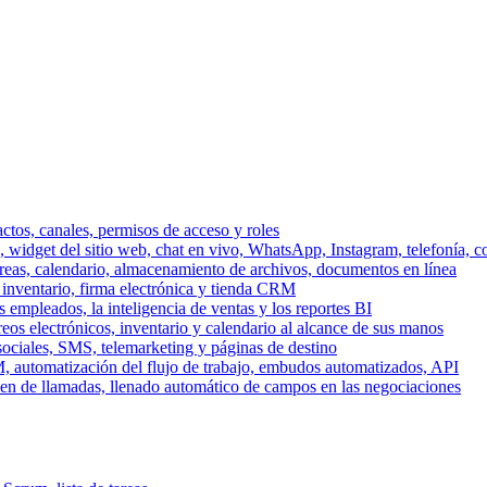
ctos, canales, permisos de acceso y roles
dget del sitio web, chat en vivo, WhatsApp, Instagram, telefonía, co
areas, calendario, almacenamiento de archivos, documentos en línea
 inventario, firma electrónica y tienda CRM
 empleados, la inteligencia de ventas y los reportes BI
reos electrónicos, inventario y calendario al alcance de sus manos
sociales, SMS, telemarketing y páginas de destino
, automatización del flujo de trabajo, embudos automatizados, API
men de llamadas, llenado automático de campos en las negociaciones