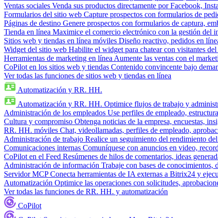
Ventas sociales
Venda sus productos directamente por Facebook, In
Formularios del sitio web
Capture prospectos con formularios de pedi
Páginas de destino
Genere prospectos con formularios de captura, em
Tienda en línea
Maximice el comercio electrónico con la gestión del i
Sitios web y tiendas en línea móviles
Diseño reactivo, pedidos en línea
Widget del sitio web
Habilite el widget para chatear con visitantes de
Herramientas de marketing en línea
Aumente las ventas con el market
CoPilot en los sitios web y tiendas
Contenido convincente bajo demand
Ver todas las funciones de sitios web y tiendas en línea
Automatización y RR. HH.
Automatización y RR. HH.
Optimice flujos de trabajo y admini
Administración de los empleados
Use perfiles de empleado, estructura
Cultura y compromiso
Obtenga noticias de la empresa, encuestas, insi
RR. HH. móviles
Chat, videollamadas, perfiles de empleado, aprobac
Administración de trabajo
Realice un seguimiento del rendimiento del
Comunicaciones internas
Comuníquese con anuncios en video, recorda
CoPilot en el Feed
Resúmenes de hilos de comentarios, ideas generadas
Administración de información
Trabaje con bases de conocimientos, 
Servidor MCP
Conecta herramientas de IA externas a Bitrix24 y ejecu
Automatización
Optimice las operaciones con solicitudes, aprobacione
Ver todas las funciones de RR. HH. y automatización
CoPilot