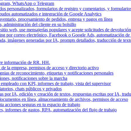
stagram, WhatsApp o Telegram
dos personalizados, formularios de registro y comentarios, y formulari
budos automatizados e integración de Google Analytics
nventario, procesamiento de pedidos, entrega y pagos en línea
, administración del cliente en su bolsillo
l sitio web, use mensajerías populares y acepte solicitudes de devolució
ing por correo electrónico, Facebook o Google Ads, automatización d
a, imágenes generadas por IA, prompts detallados, traducción de text
stre información de RR. HH.
 de la empresa, permisos de acceso y directorio activo
gnias de reconocimiento, etiquetas y notificaciones personales
iones, notificaciones sobre la marcha
 empleado con KPI, informes de trabajo, vista del supervisor
torios, chats públicos y privados
 por IA, edición y creación de textos, respuestas escritas por IA, trad
documentos en línea, almacenamiento de archivos, permisos de acceso
ta acciones seguras en tu espacio de trabajo
s, informes de gastos, RPA, automatización del flujo de trabajo