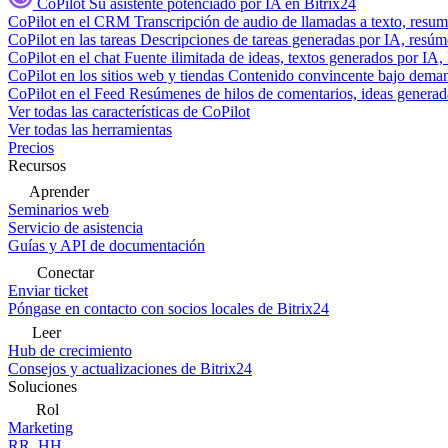
CoPilot
Su asistente potenciado por IA en Bitrix24
CoPilot en el CRM
Transcripción de audio de llamadas a texto, resu
CoPilot en las tareas
Descripciones de tareas generadas por IA, resúmen
CoPilot en el chat
Fuente ilimitada de ideas, textos generados por IA, 
CoPilot en los sitios web y tiendas
Contenido convincente bajo demand
CoPilot en el Feed
Resúmenes de hilos de comentarios, ideas generadas
Ver todas las características de CoPilot
Ver todas las herramientas
Precios
Recursos
Aprender
Seminarios web
Servicio de asistencia
Guías y API de documentación
Conectar
Enviar ticket
Póngase en contacto con socios locales de Bitrix24
Leer
Hub de crecimiento
Consejos y actualizaciones de Bitrix24
Soluciones
Rol
Marketing
RR. HH.