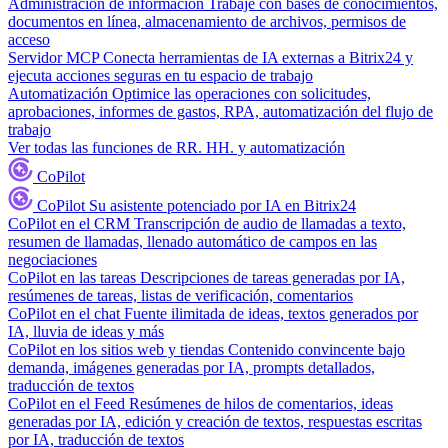
Administración de información
Trabaje con bases de conocimientos,
documentos en línea, almacenamiento de archivos, permisos de
acceso
Servidor MCP
Conecta herramientas de IA externas a Bitrix24 y
ejecuta acciones seguras en tu espacio de trabajo
Automatización
Optimice las operaciones con solicitudes,
aprobaciones, informes de gastos, RPA, automatización del flujo de
trabajo
Ver todas las funciones de RR. HH. y automatización
CoPilot
CoPilot
Su asistente potenciado por IA en Bitrix24
CoPilot en el CRM
Transcripción de audio de llamadas a texto,
resumen de llamadas, llenado automático de campos en las
negociaciones
CoPilot en las tareas
Descripciones de tareas generadas por IA,
resúmenes de tareas, listas de verificación, comentarios
CoPilot en el chat
Fuente ilimitada de ideas, textos generados por
IA, lluvia de ideas y más
CoPilot en los sitios web y tiendas
Contenido convincente bajo
demanda, imágenes generadas por IA, prompts detallados,
traducción de textos
CoPilot en el Feed
Resúmenes de hilos de comentarios, ideas
generadas por IA, edición y creación de textos, respuestas escritas
por IA, traducción de textos