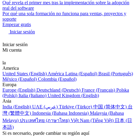
Qué revela el primer mes tras la implementación sobre la adopción
real del software
Por qué una sola formación no funciona para ventas, proyectos y
soporte
Empezar gratis
Iniciar sesión
Iniciar sesión
Mi cuenta
la
America
United States (English)
América Latina (Español)
Brasil (Português)
México (Español)
Colombia (Español)
Europa
Europe (English)
Deutschland (Deutsch)
France (Français)
Polska
(Polski)
Italia (Italiano)
United Kingdom (English)
Asia
India (English)
UAE (عربي)
Türkiye (Türkçe)
中国 (简体中文)
台
灣 (繁體中文)
Indonesia (Bahasa Indonesia)
Malaysia (Bahasa
Melayu)
ประเทศไทย (ภาษาไทย)
Việt Nam (Tiếng Việt)
日本 (日
本語)
Si es necesario, puede cambiar su región aquí