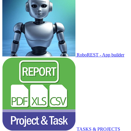
RoboREST - App builder
TASKS & PROJECTS