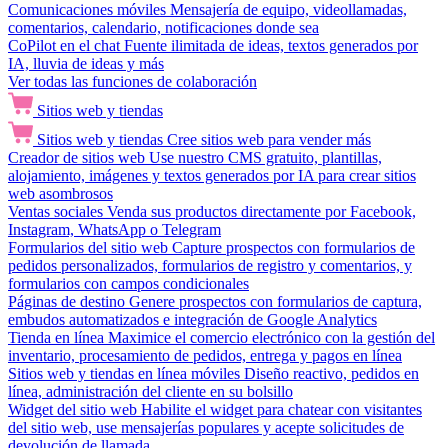
Comunicaciones móviles
Mensajería de equipo, videollamadas,
comentarios, calendario, notificaciones donde sea
CoPilot en el chat
Fuente ilimitada de ideas, textos generados por
IA, lluvia de ideas y más
Ver todas las funciones de colaboración
Sitios web y tiendas
Sitios web y tiendas
Cree sitios web para vender más
Creador de sitios web
Use nuestro CMS gratuito, plantillas,
alojamiento, imágenes y textos generados por IA para crear sitios
web asombrosos
Ventas sociales
Venda sus productos directamente por Facebook,
Instagram, WhatsApp o Telegram
Formularios del sitio web
Capture prospectos con formularios de
pedidos personalizados, formularios de registro y comentarios, y
formularios con campos condicionales
Páginas de destino
Genere prospectos con formularios de captura,
embudos automatizados e integración de Google Analytics
Tienda en línea
Maximice el comercio electrónico con la gestión del
inventario, procesamiento de pedidos, entrega y pagos en línea
Sitios web y tiendas en línea móviles
Diseño reactivo, pedidos en
línea, administración del cliente en su bolsillo
Widget del sitio web
Habilite el widget para chatear con visitantes
del sitio web, use mensajerías populares y acepte solicitudes de
devolución de llamada