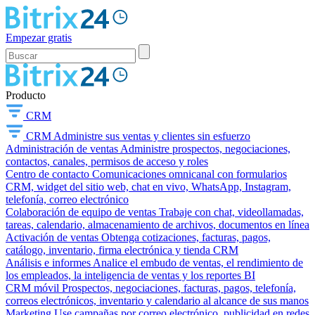
Empezar gratis
Producto
CRM
CRM
Administre sus ventas y clientes sin esfuerzo
Administración de ventas
Administre prospectos, negociaciones,
contactos, canales, permisos de acceso y roles
Centro de contacto
Comunicaciones omnicanal con formularios
CRM, widget del sitio web, chat en vivo, WhatsApp, Instagram,
telefonía, correo electrónico
Colaboración de equipo de ventas
Trabaje con chat, videollamadas,
tareas, calendario, almacenamiento de archivos, documentos en línea
Activación de ventas
Obtenga cotizaciones, facturas, pagos,
catálogo, inventario, firma electrónica y tienda CRM
Análisis e informes
Analice el embudo de ventas, el rendimiento de
los empleados, la inteligencia de ventas y los reportes BI
CRM móvil
Prospectos, negociaciones, facturas, pagos, telefonía,
correos electrónicos, inventario y calendario al alcance de sus manos
Marketing
Use campañas por correo electrónico, publicidad en redes