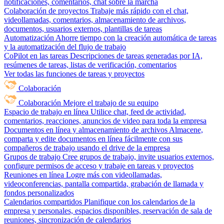
notificaciones, comentarios, chat sobre la marcha
Colaboración de proyectos
Trabaje más rápido con el chat,
videollamadas, comentarios, almacenamiento de archivos,
documentos, usuarios externos, plantillas de tareas
Automatización
Ahorre tiempo con la creación automática de tareas
y la automatización del flujo de trabajo
CoPilot en las tareas
Descripciones de tareas generadas por IA,
resúmenes de tareas, listas de verificación, comentarios
Ver todas las funciones de tareas y proyectos
Colaboración
Colaboración
Mejore el trabajo de su equipo
Espacio de trabajo en línea
Utilice chat, feed de actividad,
comentarios, reacciones, anuncios de video para toda la empresa
Documentos en línea y almacenamiento de archivos
Almacene,
comparta y edite documentos en línea fácilmente con sus
compañeros de trabajo usando el drive de la empresa
Grupos de trabajo
Cree grupos de trabajo, invite usuarios externos,
configure permisos de acceso y trabaje en tareas y proyectos
Reuniones en línea
Logre más con videollamadas,
videoconferencias, pantalla compartida, grabación de llamada y
fondos personalizados
Calendarios compartidos
Planifique con los calendarios de la
empresa y personales, espacios disponibles, reservación de sala de
reuniones, sincronización de calendarios