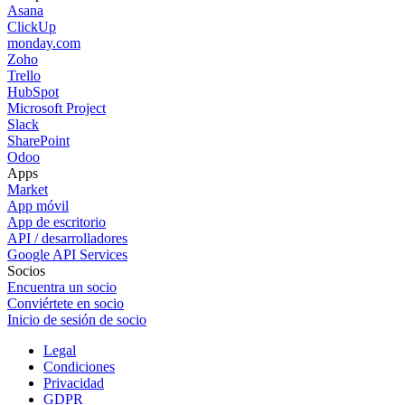
Asana
ClickUp
monday.com
Zoho
Trello
HubSpot
Microsoft Project
Slack
SharePoint
Odoo
Apps
Market
App móvil
App de escritorio
API / desarrolladores
Google API Services
Socios
Encuentra un socio
Conviértete en socio
Inicio de sesión de socio
Legal
Condiciones
Privacidad
GDPR