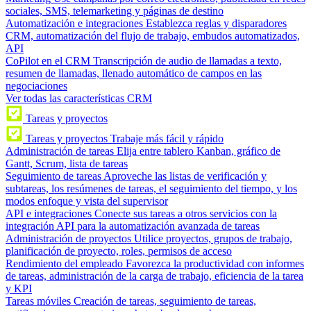
sociales, SMS, telemarketing y páginas de destino
Automatización e integraciones
Establezca reglas y disparadores
CRM, automatización del flujo de trabajo, embudos automatizados,
API
CoPilot en el CRM
Transcripción de audio de llamadas a texto,
resumen de llamadas, llenado automático de campos en las
negociaciones
Ver todas las características CRM
Tareas y proyectos
Tareas y proyectos
Trabaje más fácil y rápido
Administración de tareas
Elija entre tablero Kanban, gráfico de
Gantt, Scrum, lista de tareas
Seguimiento de tareas
Aproveche las listas de verificación y
subtareas, los resúmenes de tareas, el seguimiento del tiempo, y los
modos enfoque y vista del supervisor
API e integraciones
Conecte sus tareas a otros servicios con la
integración API para la automatización avanzada de tareas
Administración de proyectos
Utilice proyectos, grupos de trabajo,
planificación de proyecto, roles, permisos de acceso
Rendimiento del empleado
Favorezca la productividad con informes
de tareas, administración de la carga de trabajo, eficiencia de la tarea
y KPI
Tareas móviles
Creación de tareas, seguimiento de tareas,