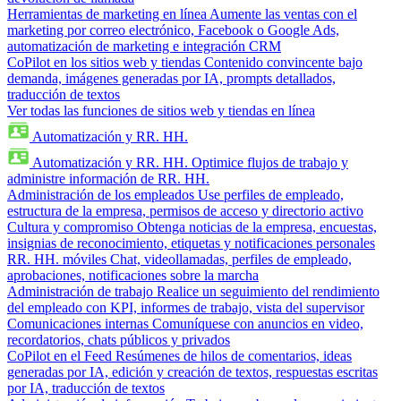
Herramientas de marketing en línea
Aumente las ventas con el
marketing por correo electrónico, Facebook o Google Ads,
automatización de marketing e integración CRM
CoPilot en los sitios web y tiendas
Contenido convincente bajo
demanda, imágenes generadas por IA, prompts detallados,
traducción de textos
Ver todas las funciones de sitios web y tiendas en línea
Automatización y RR. HH.
Automatización y RR. HH.
Optimice flujos de trabajo y
administre información de RR. HH.
Administración de los empleados
Use perfiles de empleado,
estructura de la empresa, permisos de acceso y directorio activo
Cultura y compromiso
Obtenga noticias de la empresa, encuestas,
insignias de reconocimiento, etiquetas y notificaciones personales
RR. HH. móviles
Chat, videollamadas, perfiles de empleado,
aprobaciones, notificaciones sobre la marcha
Administración de trabajo
Realice un seguimiento del rendimiento
del empleado con KPI, informes de trabajo, vista del supervisor
Comunicaciones internas
Comuníquese con anuncios en video,
recordatorios, chats públicos y privados
CoPilot en el Feed
Resúmenes de hilos de comentarios, ideas
generadas por IA, edición y creación de textos, respuestas escritas
por IA, traducción de textos