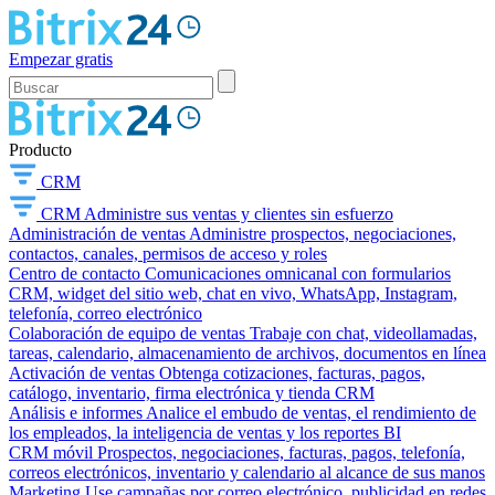
Empezar gratis
Producto
CRM
CRM
Administre sus ventas y clientes sin esfuerzo
Administración de ventas
Administre prospectos, negociaciones,
contactos, canales, permisos de acceso y roles
Centro de contacto
Comunicaciones omnicanal con formularios
CRM, widget del sitio web, chat en vivo, WhatsApp, Instagram,
telefonía, correo electrónico
Colaboración de equipo de ventas
Trabaje con chat, videollamadas,
tareas, calendario, almacenamiento de archivos, documentos en línea
Activación de ventas
Obtenga cotizaciones, facturas, pagos,
catálogo, inventario, firma electrónica y tienda CRM
Análisis e informes
Analice el embudo de ventas, el rendimiento de
los empleados, la inteligencia de ventas y los reportes BI
CRM móvil
Prospectos, negociaciones, facturas, pagos, telefonía,
correos electrónicos, inventario y calendario al alcance de sus manos
Marketing
Use campañas por correo electrónico, publicidad en redes