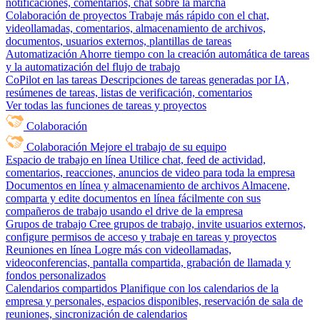
notificaciones, comentarios, chat sobre la marcha
Colaboración de proyectos
Trabaje más rápido con el chat,
videollamadas, comentarios, almacenamiento de archivos,
documentos, usuarios externos, plantillas de tareas
Automatización
Ahorre tiempo con la creación automática de tareas
y la automatización del flujo de trabajo
CoPilot en las tareas
Descripciones de tareas generadas por IA,
resúmenes de tareas, listas de verificación, comentarios
Ver todas las funciones de tareas y proyectos
Colaboración
Colaboración
Mejore el trabajo de su equipo
Espacio de trabajo en línea
Utilice chat, feed de actividad,
comentarios, reacciones, anuncios de video para toda la empresa
Documentos en línea y almacenamiento de archivos
Almacene,
comparta y edite documentos en línea fácilmente con sus
compañeros de trabajo usando el drive de la empresa
Grupos de trabajo
Cree grupos de trabajo, invite usuarios externos,
configure permisos de acceso y trabaje en tareas y proyectos
Reuniones en línea
Logre más con videollamadas,
videoconferencias, pantalla compartida, grabación de llamada y
fondos personalizados
Calendarios compartidos
Planifique con los calendarios de la
empresa y personales, espacios disponibles, reservación de sala de
reuniones, sincronización de calendarios