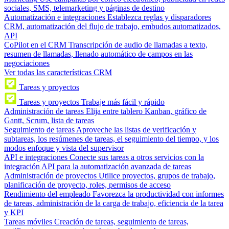
sociales, SMS, telemarketing y páginas de destino
Automatización e integraciones
Establezca reglas y disparadores
CRM, automatización del flujo de trabajo, embudos automatizados,
API
CoPilot en el CRM
Transcripción de audio de llamadas a texto,
resumen de llamadas, llenado automático de campos en las
negociaciones
Ver todas las características CRM
Tareas y proyectos
Tareas y proyectos
Trabaje más fácil y rápido
Administración de tareas
Elija entre tablero Kanban, gráfico de
Gantt, Scrum, lista de tareas
Seguimiento de tareas
Aproveche las listas de verificación y
subtareas, los resúmenes de tareas, el seguimiento del tiempo, y los
modos enfoque y vista del supervisor
API e integraciones
Conecte sus tareas a otros servicios con la
integración API para la automatización avanzada de tareas
Administración de proyectos
Utilice proyectos, grupos de trabajo,
planificación de proyecto, roles, permisos de acceso
Rendimiento del empleado
Favorezca la productividad con informes
de tareas, administración de la carga de trabajo, eficiencia de la tarea
y KPI
Tareas móviles
Creación de tareas, seguimiento de tareas,