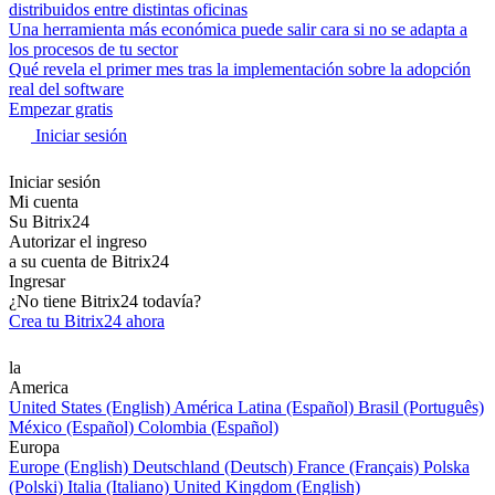
distribuidos entre distintas oficinas
Una herramienta más económica puede salir cara si no se adapta a
los procesos de tu sector
Qué revela el primer mes tras la implementación sobre la adopción
real del software
Empezar gratis
Iniciar sesión
Iniciar sesión
Mi cuenta
Su Bitrix24
Autorizar el ingreso
a su cuenta de Bitrix24
Ingresar
¿No tiene Bitrix24 todavía?
Crea tu Bitrix24 ahora
la
America
United States (English)
América Latina (Español)
Brasil (Português)
México (Español)
Colombia (Español)
Europa
Europe (English)
Deutschland (Deutsch)
France (Français)
Polska
(Polski)
Italia (Italiano)
United Kingdom (English)