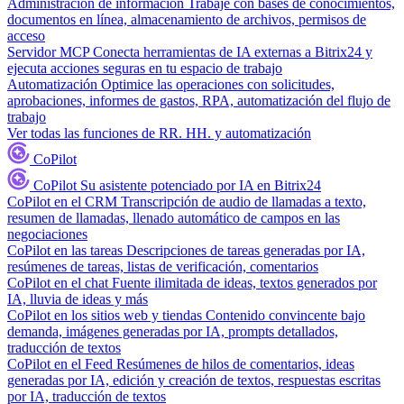
Administración de información
Trabaje con bases de conocimientos,
documentos en línea, almacenamiento de archivos, permisos de
acceso
Servidor MCP
Conecta herramientas de IA externas a Bitrix24 y
ejecuta acciones seguras en tu espacio de trabajo
Automatización
Optimice las operaciones con solicitudes,
aprobaciones, informes de gastos, RPA, automatización del flujo de
trabajo
Ver todas las funciones de RR. HH. y automatización
CoPilot
CoPilot
Su asistente potenciado por IA en Bitrix24
CoPilot en el CRM
Transcripción de audio de llamadas a texto,
resumen de llamadas, llenado automático de campos en las
negociaciones
CoPilot en las tareas
Descripciones de tareas generadas por IA,
resúmenes de tareas, listas de verificación, comentarios
CoPilot en el chat
Fuente ilimitada de ideas, textos generados por
IA, lluvia de ideas y más
CoPilot en los sitios web y tiendas
Contenido convincente bajo
demanda, imágenes generadas por IA, prompts detallados,
traducción de textos
CoPilot en el Feed
Resúmenes de hilos de comentarios, ideas
generadas por IA, edición y creación de textos, respuestas escritas
por IA, traducción de textos