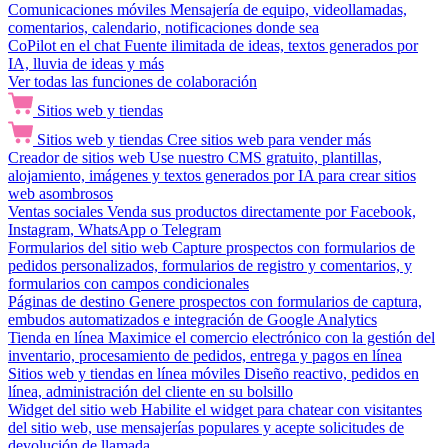
Comunicaciones móviles
Mensajería de equipo, videollamadas,
comentarios, calendario, notificaciones donde sea
CoPilot en el chat
Fuente ilimitada de ideas, textos generados por
IA, lluvia de ideas y más
Ver todas las funciones de colaboración
Sitios web y tiendas
Sitios web y tiendas
Cree sitios web para vender más
Creador de sitios web
Use nuestro CMS gratuito, plantillas,
alojamiento, imágenes y textos generados por IA para crear sitios
web asombrosos
Ventas sociales
Venda sus productos directamente por Facebook,
Instagram, WhatsApp o Telegram
Formularios del sitio web
Capture prospectos con formularios de
pedidos personalizados, formularios de registro y comentarios, y
formularios con campos condicionales
Páginas de destino
Genere prospectos con formularios de captura,
embudos automatizados e integración de Google Analytics
Tienda en línea
Maximice el comercio electrónico con la gestión del
inventario, procesamiento de pedidos, entrega y pagos en línea
Sitios web y tiendas en línea móviles
Diseño reactivo, pedidos en
línea, administración del cliente en su bolsillo
Widget del sitio web
Habilite el widget para chatear con visitantes
del sitio web, use mensajerías populares y acepte solicitudes de
devolución de llamada