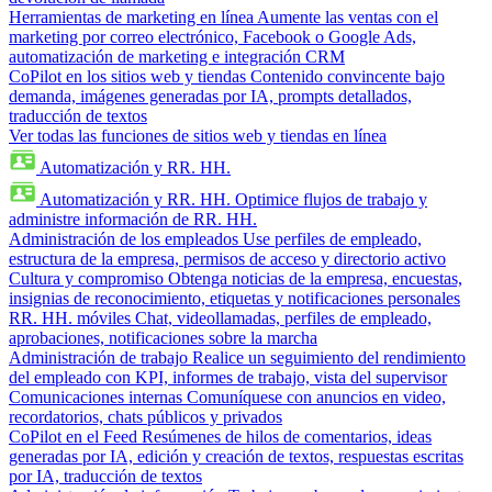
Herramientas de marketing en línea
Aumente las ventas con el
marketing por correo electrónico, Facebook o Google Ads,
automatización de marketing e integración CRM
CoPilot en los sitios web y tiendas
Contenido convincente bajo
demanda, imágenes generadas por IA, prompts detallados,
traducción de textos
Ver todas las funciones de sitios web y tiendas en línea
Automatización y RR. HH.
Automatización y RR. HH.
Optimice flujos de trabajo y
administre información de RR. HH.
Administración de los empleados
Use perfiles de empleado,
estructura de la empresa, permisos de acceso y directorio activo
Cultura y compromiso
Obtenga noticias de la empresa, encuestas,
insignias de reconocimiento, etiquetas y notificaciones personales
RR. HH. móviles
Chat, videollamadas, perfiles de empleado,
aprobaciones, notificaciones sobre la marcha
Administración de trabajo
Realice un seguimiento del rendimiento
del empleado con KPI, informes de trabajo, vista del supervisor
Comunicaciones internas
Comuníquese con anuncios en video,
recordatorios, chats públicos y privados
CoPilot en el Feed
Resúmenes de hilos de comentarios, ideas
generadas por IA, edición y creación de textos, respuestas escritas
por IA, traducción de textos