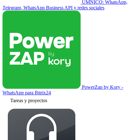
UMNICO: WhatsApp,
Telegram, WhatsApp Business API y redes sociales
PowerZap by Kory -
WhatsApp para Bitrix24
Tareas y proyectos