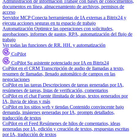
Administración de información
Trabaje con bases de conocimientos,
documentos en línea, almacenamiento de archivos, permisos de
acceso
Servidor MCP
Conecta herramientas de IA externas a Bitrix24 y
ejecuta acciones seguras en tu espacio de trabajo
Automatización
Optimice las operaciones con solicitudes,
aprobaciones, informes de gastos, RPA, automatización del flujo de
trabajo
Ver todas las funciones de RR. HH. y automatización
CoPilot
CoPilot
Su asistente potenciado por IA en Bitrix24
CoPilot en el CRM
Transcripción de audio de llamadas a texto,
resumen de llamadas, llenado automático de campos en las
negociaciones
CoPilot en las tareas
Descripciones de tareas generadas por IA,
resúmenes de tareas, listas de verificación, comentarios
CoPilot en el chat
Fuente ilimitada de ideas, textos generados por
IA, lluvia de ideas y más
CoPilot en los sitios web y tiendas
Contenido convincente bajo
demanda, imágenes generadas por IA, prompts detallados,
traducción de textos
CoPilot en el Feed
Resúmenes de hilos de comentarios, ideas
generadas por IA, edición y creación de textos, respuestas escritas
por IA, traducción de textos