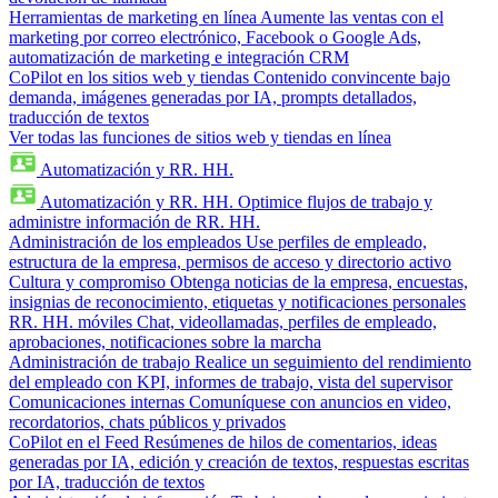
Herramientas de marketing en línea
Aumente las ventas con el
marketing por correo electrónico, Facebook o Google Ads,
automatización de marketing e integración CRM
CoPilot en los sitios web y tiendas
Contenido convincente bajo
demanda, imágenes generadas por IA, prompts detallados,
traducción de textos
Ver todas las funciones de sitios web y tiendas en línea
Automatización y RR. HH.
Automatización y RR. HH.
Optimice flujos de trabajo y
administre información de RR. HH.
Administración de los empleados
Use perfiles de empleado,
estructura de la empresa, permisos de acceso y directorio activo
Cultura y compromiso
Obtenga noticias de la empresa, encuestas,
insignias de reconocimiento, etiquetas y notificaciones personales
RR. HH. móviles
Chat, videollamadas, perfiles de empleado,
aprobaciones, notificaciones sobre la marcha
Administración de trabajo
Realice un seguimiento del rendimiento
del empleado con KPI, informes de trabajo, vista del supervisor
Comunicaciones internas
Comuníquese con anuncios en video,
recordatorios, chats públicos y privados
CoPilot en el Feed
Resúmenes de hilos de comentarios, ideas
generadas por IA, edición y creación de textos, respuestas escritas
por IA, traducción de textos