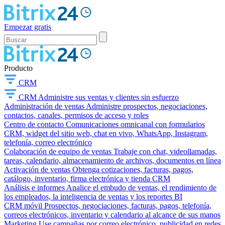
Empezar gratis
Producto
CRM
CRM
Administre sus ventas y clientes sin esfuerzo
Administración de ventas
Administre prospectos, negociaciones,
contactos, canales, permisos de acceso y roles
Centro de contacto
Comunicaciones omnicanal con formularios
CRM, widget del sitio web, chat en vivo, WhatsApp, Instagram,
telefonía, correo electrónico
Colaboración de equipo de ventas
Trabaje con chat, videollamadas,
tareas, calendario, almacenamiento de archivos, documentos en línea
Activación de ventas
Obtenga cotizaciones, facturas, pagos,
catálogo, inventario, firma electrónica y tienda CRM
Análisis e informes
Analice el embudo de ventas, el rendimiento de
los empleados, la inteligencia de ventas y los reportes BI
CRM móvil
Prospectos, negociaciones, facturas, pagos, telefonía,
correos electrónicos, inventario y calendario al alcance de sus manos
Marketing
Use campañas por correo electrónico, publicidad en redes