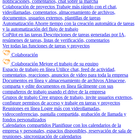
notificaciones, comentarios, chat sobre la marcha
Colaboración de proyectos
Trabaje más rápido con el chat,
videollamadas, comentarios, almacenamiento de archivos,
documentos, usuarios externos, plantillas de tareas
Automatización
Ahorre tiempo con la creación automática de tareas
y la automatización del flujo de trabajo
CoPilot en las tareas
Descripciones de tareas generadas por IA,
resúmenes de tareas, listas de verificación, comentarios
Ver todas las funciones de tareas y proyectos
Colaboración
Colaboración
Mejore el trabajo de su equipo
Espacio de trabajo en línea
Utilice chat, feed de actividad,
comentarios, reacciones, anuncios de video para toda la empresa
Documentos en línea y almacenamiento de archivos
Almacene,
comparta y edite documentos en línea fácilmente con sus
compañeros de trabajo usando el drive de la empresa
Grupos de trabajo
Cree grupos de trabajo, invite usuarios externos,
configure permisos de acceso y trabaje en tareas y proyectos
Reuniones en línea
Logre más con videollamadas,
videoconferencias, pantalla compartida, grabación de llamada y
fondos personalizados
Calendarios compartidos
Planifique con los calendarios de la
empresa y personales, espacios disponibles, reservación de sala de
reuniones, sincronización de calendarios