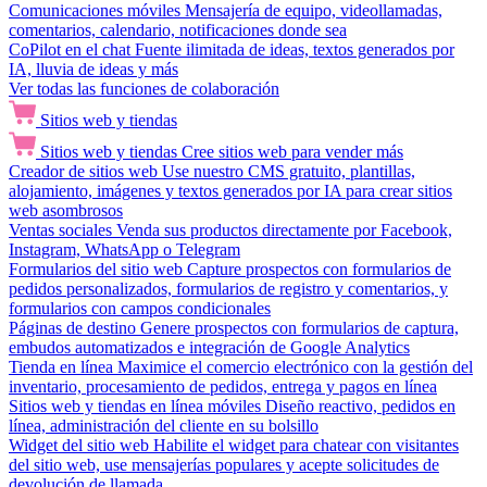
Comunicaciones móviles
Mensajería de equipo, videollamadas,
comentarios, calendario, notificaciones donde sea
CoPilot en el chat
Fuente ilimitada de ideas, textos generados por
IA, lluvia de ideas y más
Ver todas las funciones de colaboración
Sitios web y tiendas
Sitios web y tiendas
Cree sitios web para vender más
Creador de sitios web
Use nuestro CMS gratuito, plantillas,
alojamiento, imágenes y textos generados por IA para crear sitios
web asombrosos
Ventas sociales
Venda sus productos directamente por Facebook,
Instagram, WhatsApp o Telegram
Formularios del sitio web
Capture prospectos con formularios de
pedidos personalizados, formularios de registro y comentarios, y
formularios con campos condicionales
Páginas de destino
Genere prospectos con formularios de captura,
embudos automatizados e integración de Google Analytics
Tienda en línea
Maximice el comercio electrónico con la gestión del
inventario, procesamiento de pedidos, entrega y pagos en línea
Sitios web y tiendas en línea móviles
Diseño reactivo, pedidos en
línea, administración del cliente en su bolsillo
Widget del sitio web
Habilite el widget para chatear con visitantes
del sitio web, use mensajerías populares y acepte solicitudes de
devolución de llamada