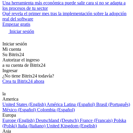
Una herramienta más económica puede salir cara si no se adapta a
los procesos de tu sector
Qué revela el primer mes tras la implementación sobre la adopción
real del software
Empezar gratis
Iniciar sesión
Iniciar sesión
Mi cuenta
Su Bitrix24
Autorizar el ingreso
a su cuenta de Bitrix24
Ingresar
¿No tiene Bitrix24 todavía?
Crea tu Bitrix24 ahora
la
America
United States (English)
América Latina (Español)
Brasil (Português)
México (Español)
Colombia (Español)
Europa
Europe (English)
Deutschland (Deutsch)
France (Français)
Polska
(Polski)
Italia (Italiano)
United Kingdom (English)
Asia