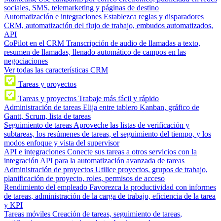
sociales, SMS, telemarketing y páginas de destino
Automatización e integraciones
Establezca reglas y disparadores
CRM, automatización del flujo de trabajo, embudos automatizados,
API
CoPilot en el CRM
Transcripción de audio de llamadas a texto,
resumen de llamadas, llenado automático de campos en las
negociaciones
Ver todas las características CRM
Tareas y proyectos
Tareas y proyectos
Trabaje más fácil y rápido
Administración de tareas
Elija entre tablero Kanban, gráfico de
Gantt, Scrum, lista de tareas
Seguimiento de tareas
Aproveche las listas de verificación y
subtareas, los resúmenes de tareas, el seguimiento del tiempo, y los
modos enfoque y vista del supervisor
API e integraciones
Conecte sus tareas a otros servicios con la
integración API para la automatización avanzada de tareas
Administración de proyectos
Utilice proyectos, grupos de trabajo,
planificación de proyecto, roles, permisos de acceso
Rendimiento del empleado
Favorezca la productividad con informes
de tareas, administración de la carga de trabajo, eficiencia de la tarea
y KPI
Tareas móviles
Creación de tareas, seguimiento de tareas,