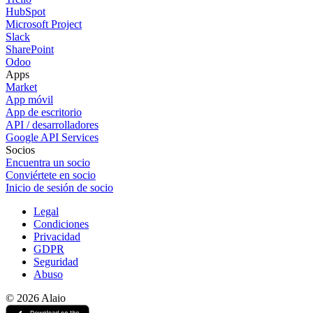
HubSpot
Microsoft Project
Slack
SharePoint
Odoo
Apps
Market
App móvil
App de escritorio
API / desarrolladores
Google API Services
Socios
Encuentra un socio
Conviértete en socio
Inicio de sesión de socio
Legal
Condiciones
Privacidad
GDPR
Seguridad
Abuso
© 2026 Alaio