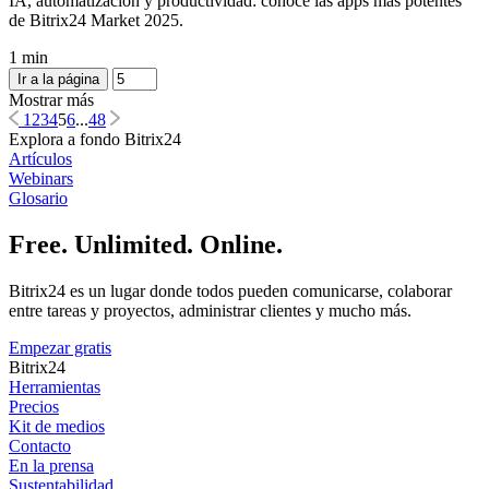
IA, automatización y productividad: conoce las apps más potentes
de Bitrix24 Market 2025.
1 min
Ir a la página
Mostrar más
1
2
3
4
5
6
...
48
Explora a fondo Bitrix24
Artículos
Webinars
Glosario
Free. Unlimited. Online.
Bitrix24 es un lugar donde todos pueden comunicarse, colaborar
entre tareas y proyectos, administrar clientes y mucho más.
Empezar gratis
Bitrix24
Herramientas
Precios
Kit de medios
Contacto
En la prensa
Sustentabilidad