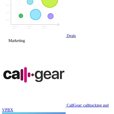
Deals
Marketing
CallGear: calltracking and
VPBX