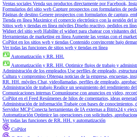
Ventas sociales
Venda sus productos directamente por Facebook, In
Formularios del sitio web
Capture prospectos con formularios de pedi
Páginas de destino
Genere prospectos con formularios de captura, em
Tienda en línea
Maximice el comercio electrónico con la gestión del i
Sitios web y tiendas en línea móviles
Diseño reactivo, pedidos en línea
Widget del sitio web
Habilite el widget para chatear con visitantes de
Herramientas de marketing en línea
Aumente las ventas con el market
CoPilot en los sitios web y tiendas
Contenido convincente bajo demand
Ver todas las funciones de sitios web y tiendas en línea
Automatización y RR. HH.
Automatización y RR. HH.
Optimice flujos de trabajo y admini
Administración de los empleados
Use perfiles de empleado, estructura
Cultura y compromiso
Obtenga noticias de la empresa, encuestas, insi
RR. HH. móviles
Chat, videollamadas, perfiles de empleado, aprobac
Administración de trabajo
Realice un seguimiento del rendimiento del
Comunicaciones internas
Comuníquese con anuncios en video, recorda
CoPilot en el Feed
Resúmenes de hilos de comentarios, ideas generadas
Administración de información
Trabaje con bases de conocimientos, 
Servidor MCP
Conecta herramientas de IA externas a Bitrix24 y ejecu
Automatización
Optimice las operaciones con solicitudes, aprobacione
Ver todas las funciones de RR. HH. y automatización
CoPilot