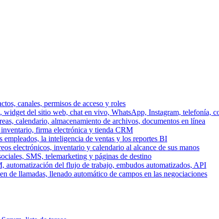
ctos, canales, permisos de acceso y roles
dget del sitio web, chat en vivo, WhatsApp, Instagram, telefonía, co
areas, calendario, almacenamiento de archivos, documentos en línea
 inventario, firma electrónica y tienda CRM
 empleados, la inteligencia de ventas y los reportes BI
reos electrónicos, inventario y calendario al alcance de sus manos
sociales, SMS, telemarketing y páginas de destino
, automatización del flujo de trabajo, embudos automatizados, API
men de llamadas, llenado automático de campos en las negociaciones