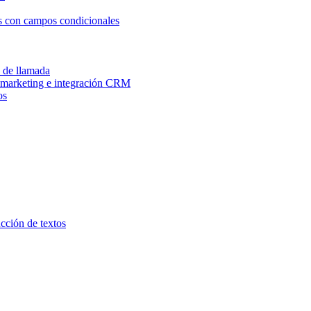
os con campos condicionales
n de llamada
e marketing e integración CRM
os
ucción de textos