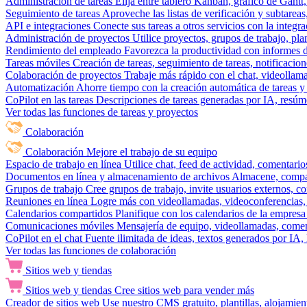
Administración de tareas
Elija entre tablero Kanban, gráfico de Gantt,
Seguimiento de tareas
Aproveche las listas de verificación y subtareas
API e integraciones
Conecte sus tareas a otros servicios con la integ
Administración de proyectos
Utilice proyectos, grupos de trabajo, pla
Rendimiento del empleado
Favorezca la productividad con informes de 
Tareas móviles
Creación de tareas, seguimiento de tareas, notificacio
Colaboración de proyectos
Trabaje más rápido con el chat, videollam
Automatización
Ahorre tiempo con la creación automática de tareas y 
CoPilot en las tareas
Descripciones de tareas generadas por IA, resúmen
Ver todas las funciones de tareas y proyectos
Colaboración
Colaboración
Mejore el trabajo de su equipo
Espacio de trabajo en línea
Utilice chat, feed de actividad, comentari
Documentos en línea y almacenamiento de archivos
Almacene, compar
Grupos de trabajo
Cree grupos de trabajo, invite usuarios externos, c
Reuniones en línea
Logre más con videollamadas, videoconferencias, 
Calendarios compartidos
Planifique con los calendarios de la empresa
Comunicaciones móviles
Mensajería de equipo, videollamadas, coment
CoPilot en el chat
Fuente ilimitada de ideas, textos generados por IA, 
Ver todas las funciones de colaboración
Sitios web y tiendas
Sitios web y tiendas
Cree sitios web para vender más
Creador de sitios web
Use nuestro CMS gratuito, plantillas, alojamie