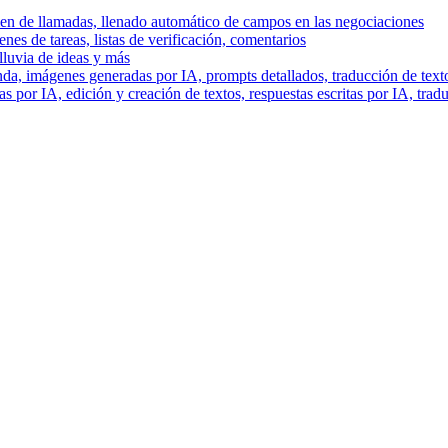
men de llamadas, llenado automático de campos en las negociaciones
es de tareas, listas de verificación, comentarios
lluvia de ideas y más
a, imágenes generadas por IA, prompts detallados, traducción de text
 por IA, edición y creación de textos, respuestas escritas por IA, trad