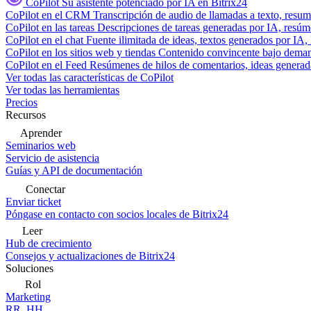
CoPilot
Su asistente potenciado por IA en Bitrix24
CoPilot en el CRM
Transcripción de audio de llamadas a texto, resu
CoPilot en las tareas
Descripciones de tareas generadas por IA, resúmen
CoPilot en el chat
Fuente ilimitada de ideas, textos generados por IA, 
CoPilot en los sitios web y tiendas
Contenido convincente bajo demand
CoPilot en el Feed
Resúmenes de hilos de comentarios, ideas generadas
Ver todas las características de CoPilot
Ver todas las herramientas
Precios
Recursos
Aprender
Seminarios web
Servicio de asistencia
Guías y API de documentación
Conectar
Enviar ticket
Póngase en contacto con socios locales de Bitrix24
Leer
Hub de crecimiento
Consejos y actualizaciones de Bitrix24
Soluciones
Rol
Marketing
RR. HH.