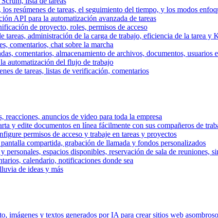
 Scrum, lista de tareas
, los resúmenes de tareas, el seguimiento del tiempo, y los modos enfoq
ración API para la automatización avanzada de tareas
nificación de proyecto, roles, permisos de acceso
tareas, administración de la carga de trabajo, eficiencia de la tarea y 
nes, comentarios, chat sobre la marcha
adas, comentarios, almacenamiento de archivos, documentos, usuarios ext
la automatización del flujo de trabajo
es de tareas, listas de verificación, comentarios
os, reacciones, anuncios de video para toda la empresa
ta y edite documentos en línea fácilmente con sus compañeros de traba
onfigure permisos de acceso y trabaje en tareas y proyectos
pantalla compartida, grabación de llamada y fondos personalizados
 y personales, espacios disponibles, reservación de sala de reuniones, s
arios, calendario, notificaciones donde sea
lluvia de ideas y más
nto, imágenes y textos generados por IA para crear sitios web asombros