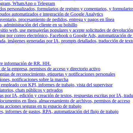
stagram, WhatsApp o Telegram
dos personalizados, formularios de registro y comentarios, y formulari
budos automatizados e integración de Google Analytics
nventario, procesamiento de pedidos, entrega y pagos en línea
, administración del cliente en su bolsillo
l sitio web, use mensajerías populares y acepte solicitudes de devolució
ing por correo electrónico, Facebook o Google Ads, automatización d
a, imágenes generadas por IA, prompts detallados, traducción de text
stre información de RR. HH.
 de la empresa, permisos de acceso y directorio activo
gnias de reconocimiento, etiquetas y notificaciones personales
iones, notificaciones sobre la marcha
 empleado con KPI, informes de trabajo, vista del supervisor
torios, chats públicos y privados
 por IA, edición y creación de textos, respuestas escritas por IA, trad
documentos en línea, almacenamiento de archivos, permisos de acceso
ta acciones seguras en tu espacio de trabajo
s, informes de gastos, RPA, automatización del flujo de trabajo