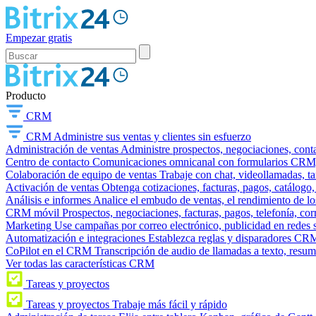
Empezar gratis
Producto
CRM
CRM
Administre sus ventas y clientes sin esfuerzo
Administración de ventas
Administre prospectos, negociaciones, conta
Centro de contacto
Comunicaciones omnicanal con formularios CRM, wi
Colaboración de equipo de ventas
Trabaje con chat, videollamadas, t
Activación de ventas
Obtenga cotizaciones, facturas, pagos, catálogo,
Análisis e informes
Analice el embudo de ventas, el rendimiento de los
CRM móvil
Prospectos, negociaciones, facturas, pagos, telefonía, cor
Marketing
Use campañas por correo electrónico, publicidad en redes 
Automatización e integraciones
Establezca reglas y disparadores CRM
CoPilot en el CRM
Transcripción de audio de llamadas a texto, resu
Ver todas las características CRM
Tareas y proyectos
Tareas y proyectos
Trabaje más fácil y rápido