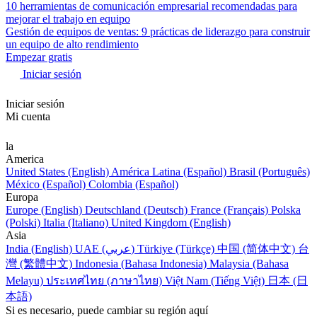
10 herramientas de comunicación empresarial recomendadas para
mejorar el trabajo en equipo
Gestión de equipos de ventas: 9 prácticas de liderazgo para construir
un equipo de alto rendimiento
Empezar gratis
Iniciar sesión
Iniciar sesión
Mi cuenta
la
America
United States (English)
América Latina (Español)
Brasil (Português)
México (Español)
Colombia (Español)
Europa
Europe (English)
Deutschland (Deutsch)
France (Français)
Polska
(Polski)
Italia (Italiano)
United Kingdom (English)
Asia
India (English)
UAE (عربي)
Türkiye (Türkçe)
中国 (简体中文)
台
灣 (繁體中文)
Indonesia (Bahasa Indonesia)
Malaysia (Bahasa
Melayu)
ประเทศไทย (ภาษาไทย)
Việt Nam (Tiếng Việt)
日本 (日
本語)
Si es necesario, puede cambiar su región aquí