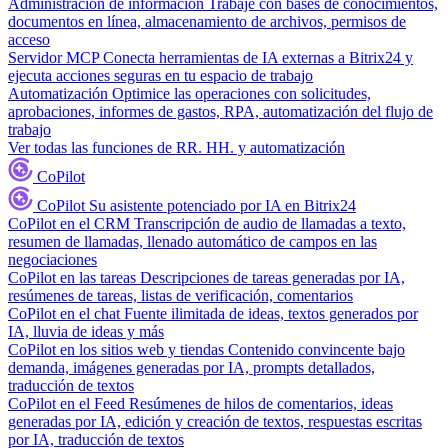
Administración de información
Trabaje con bases de conocimientos,
documentos en línea, almacenamiento de archivos, permisos de
acceso
Servidor MCP
Conecta herramientas de IA externas a Bitrix24 y
ejecuta acciones seguras en tu espacio de trabajo
Automatización
Optimice las operaciones con solicitudes,
aprobaciones, informes de gastos, RPA, automatización del flujo de
trabajo
Ver todas las funciones de RR. HH. y automatización
CoPilot
CoPilot
Su asistente potenciado por IA en Bitrix24
CoPilot en el CRM
Transcripción de audio de llamadas a texto,
resumen de llamadas, llenado automático de campos en las
negociaciones
CoPilot en las tareas
Descripciones de tareas generadas por IA,
resúmenes de tareas, listas de verificación, comentarios
CoPilot en el chat
Fuente ilimitada de ideas, textos generados por
IA, lluvia de ideas y más
CoPilot en los sitios web y tiendas
Contenido convincente bajo
demanda, imágenes generadas por IA, prompts detallados,
traducción de textos
CoPilot en el Feed
Resúmenes de hilos de comentarios, ideas
generadas por IA, edición y creación de textos, respuestas escritas
por IA, traducción de textos