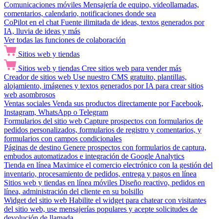
Comunicaciones móviles
Mensajería de equipo, videollamadas,
comentarios, calendario, notificaciones donde sea
CoPilot en el chat
Fuente ilimitada de ideas, textos generados por
IA, lluvia de ideas y más
Ver todas las funciones de colaboración
Sitios web y tiendas
Sitios web y tiendas
Cree sitios web para vender más
Creador de sitios web
Use nuestro CMS gratuito, plantillas,
alojamiento, imágenes y textos generados por IA para crear sitios
web asombrosos
Ventas sociales
Venda sus productos directamente por Facebook,
Instagram, WhatsApp o Telegram
Formularios del sitio web
Capture prospectos con formularios de
pedidos personalizados, formularios de registro y comentarios, y
formularios con campos condicionales
Páginas de destino
Genere prospectos con formularios de captura,
embudos automatizados e integración de Google Analytics
Tienda en línea
Maximice el comercio electrónico con la gestión del
inventario, procesamiento de pedidos, entrega y pagos en línea
Sitios web y tiendas en línea móviles
Diseño reactivo, pedidos en
línea, administración del cliente en su bolsillo
Widget del sitio web
Habilite el widget para chatear con visitantes
del sitio web, use mensajerías populares y acepte solicitudes de
devolución de llamada