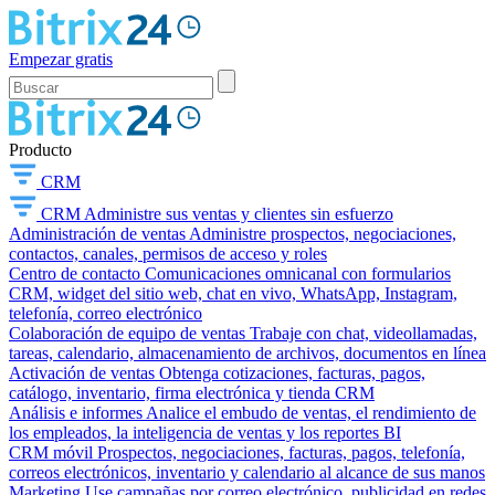
Empezar gratis
Producto
CRM
CRM
Administre sus ventas y clientes sin esfuerzo
Administración de ventas
Administre prospectos, negociaciones,
contactos, canales, permisos de acceso y roles
Centro de contacto
Comunicaciones omnicanal con formularios
CRM, widget del sitio web, chat en vivo, WhatsApp, Instagram,
telefonía, correo electrónico
Colaboración de equipo de ventas
Trabaje con chat, videollamadas,
tareas, calendario, almacenamiento de archivos, documentos en línea
Activación de ventas
Obtenga cotizaciones, facturas, pagos,
catálogo, inventario, firma electrónica y tienda CRM
Análisis e informes
Analice el embudo de ventas, el rendimiento de
los empleados, la inteligencia de ventas y los reportes BI
CRM móvil
Prospectos, negociaciones, facturas, pagos, telefonía,
correos electrónicos, inventario y calendario al alcance de sus manos
Marketing
Use campañas por correo electrónico, publicidad en redes