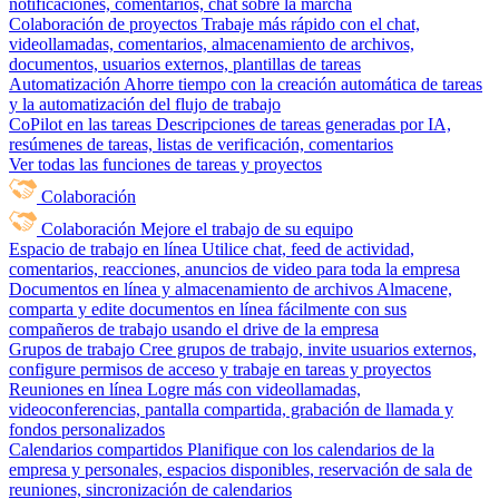
notificaciones, comentarios, chat sobre la marcha
Colaboración de proyectos
Trabaje más rápido con el chat,
videollamadas, comentarios, almacenamiento de archivos,
documentos, usuarios externos, plantillas de tareas
Automatización
Ahorre tiempo con la creación automática de tareas
y la automatización del flujo de trabajo
CoPilot en las tareas
Descripciones de tareas generadas por IA,
resúmenes de tareas, listas de verificación, comentarios
Ver todas las funciones de tareas y proyectos
Colaboración
Colaboración
Mejore el trabajo de su equipo
Espacio de trabajo en línea
Utilice chat, feed de actividad,
comentarios, reacciones, anuncios de video para toda la empresa
Documentos en línea y almacenamiento de archivos
Almacene,
comparta y edite documentos en línea fácilmente con sus
compañeros de trabajo usando el drive de la empresa
Grupos de trabajo
Cree grupos de trabajo, invite usuarios externos,
configure permisos de acceso y trabaje en tareas y proyectos
Reuniones en línea
Logre más con videollamadas,
videoconferencias, pantalla compartida, grabación de llamada y
fondos personalizados
Calendarios compartidos
Planifique con los calendarios de la
empresa y personales, espacios disponibles, reservación de sala de
reuniones, sincronización de calendarios