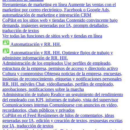
Herramientas de marketing en línea
Aumente las ventas con el
marketing por correo electrónico, Facebook o Google Ads,
automatización de marketing e integración CRM
CoPilot en los sitios web y tiendas
Contenido convincente bajo
demanda, imágenes generadas por IA, prompts detallados,
traducción de textos
Ver todas las funciones de sitios web y tiendas en línea
Automatización y RR. HH.
Automatización y RR. HH.
Optimice flujos de trabajo y
administre información de RR. HH.
Administración de los empleados
Use perfiles de empleado,
estructura de la empresa, permisos de acceso y directorio activo
Cultura y compromiso
Obtenga noticias de la empresa, encuestas,
insignias de reconocimiento, etiquetas y notificaciones personales
RR. HH. móviles
Chat, videollamadas, perfiles de empleado,
aprobaciones, notificaciones sobre la marcha
Administración de trabajo
Realice un seguimiento del rendimiento
del empleado con KPI, informes de trabajo, vista del supervisor
Comunicaciones internas
Comuníquese con anuncios en video,
recordatorios, chats públicos y privados
CoPilot en el Feed
Resúmenes de hilos de comentarios, ideas
generadas por IA, edición y creación de textos, respuestas escritas
por IA, traducción de textos