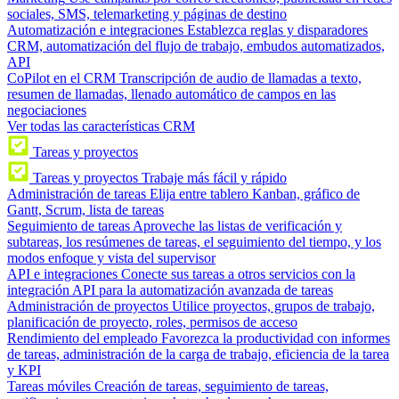
sociales, SMS, telemarketing y páginas de destino
Automatización e integraciones
Establezca reglas y disparadores
CRM, automatización del flujo de trabajo, embudos automatizados,
API
CoPilot en el CRM
Transcripción de audio de llamadas a texto,
resumen de llamadas, llenado automático de campos en las
negociaciones
Ver todas las características CRM
Tareas y proyectos
Tareas y proyectos
Trabaje más fácil y rápido
Administración de tareas
Elija entre tablero Kanban, gráfico de
Gantt, Scrum, lista de tareas
Seguimiento de tareas
Aproveche las listas de verificación y
subtareas, los resúmenes de tareas, el seguimiento del tiempo, y los
modos enfoque y vista del supervisor
API e integraciones
Conecte sus tareas a otros servicios con la
integración API para la automatización avanzada de tareas
Administración de proyectos
Utilice proyectos, grupos de trabajo,
planificación de proyecto, roles, permisos de acceso
Rendimiento del empleado
Favorezca la productividad con informes
de tareas, administración de la carga de trabajo, eficiencia de la tarea
y KPI
Tareas móviles
Creación de tareas, seguimiento de tareas,