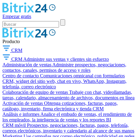
Empezar gratis
Producto
CRM
CRM
Administre sus ventas y clientes sin esfuerzo
Administración de ventas
Administre prospectos, negociaciones,
contactos, canales, permisos de acceso y roles
Centro de contacto
Comunicaciones omnicanal con formularios
CRM, widget del sitio web, chat en vivo, WhatsApp, Instagram,
telefonía, correo electrónico
Colaboración de equipo de ventas
Trabaje con chat, videollamadas,
tareas, calendario, almacenamiento de archivos, documentos en línea
Activación de ventas
Obtenga cotizaciones, facturas, pagos,
catálogo, inventario, firma electrónica y tienda CRM
Análisis e informes
Analice el embudo de ventas, el rendimiento de
los empleados, la inteligencia de ventas y los reportes BI
CRM móvil
Prospectos, negociaciones, facturas, pagos, telefonía,
correos electrónicos, inventario y calendario al alcance de sus manos
Marketing
Use campañas por correo electrónico, publicidad en redes