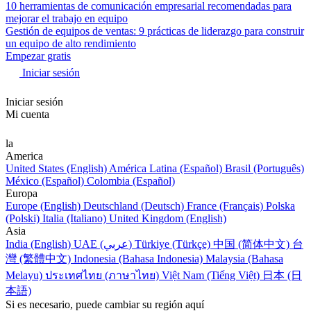
10 herramientas de comunicación empresarial recomendadas para
mejorar el trabajo en equipo
Gestión de equipos de ventas: 9 prácticas de liderazgo para construir
un equipo de alto rendimiento
Empezar gratis
Iniciar sesión
Iniciar sesión
Mi cuenta
la
America
United States (English)
América Latina (Español)
Brasil (Português)
México (Español)
Colombia (Español)
Europa
Europe (English)
Deutschland (Deutsch)
France (Français)
Polska
(Polski)
Italia (Italiano)
United Kingdom (English)
Asia
India (English)
UAE (عربي)
Türkiye (Türkçe)
中国 (简体中文)
台
灣 (繁體中文)
Indonesia (Bahasa Indonesia)
Malaysia (Bahasa
Melayu)
ประเทศไทย (ภาษาไทย)
Việt Nam (Tiếng Việt)
日本 (日
本語)
Si es necesario, puede cambiar su región aquí