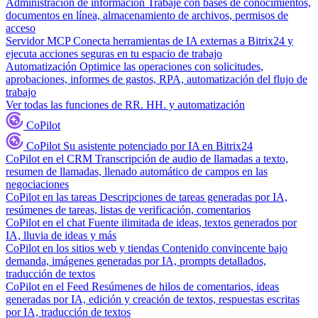
Administración de información
Trabaje con bases de conocimientos,
documentos en línea, almacenamiento de archivos, permisos de
acceso
Servidor MCP
Conecta herramientas de IA externas a Bitrix24 y
ejecuta acciones seguras en tu espacio de trabajo
Automatización
Optimice las operaciones con solicitudes,
aprobaciones, informes de gastos, RPA, automatización del flujo de
trabajo
Ver todas las funciones de RR. HH. y automatización
CoPilot
CoPilot
Su asistente potenciado por IA en Bitrix24
CoPilot en el CRM
Transcripción de audio de llamadas a texto,
resumen de llamadas, llenado automático de campos en las
negociaciones
CoPilot en las tareas
Descripciones de tareas generadas por IA,
resúmenes de tareas, listas de verificación, comentarios
CoPilot en el chat
Fuente ilimitada de ideas, textos generados por
IA, lluvia de ideas y más
CoPilot en los sitios web y tiendas
Contenido convincente bajo
demanda, imágenes generadas por IA, prompts detallados,
traducción de textos
CoPilot en el Feed
Resúmenes de hilos de comentarios, ideas
generadas por IA, edición y creación de textos, respuestas escritas
por IA, traducción de textos