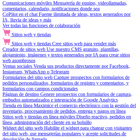
Comunicaciones móviles
Mensajería de equipo, videollamadas,
comentarios, calendario, notificaciones donde sea
CoPilot en el chat
Fuente ilimitada de ideas, textos generados por
IA, lluvia de ideas y más
Ver todas las funciones de colaboración
Sitios web y tiendas
Sitios web y tiendas
Cree sitios web para vender más
Creador de sitios web
Use nuestro CMS gratuito, plantillas,
alojamiento, imágenes y textos generados por IA para crear sitios
web asombrosos
Ventas sociales
Venda sus productos directamente por Facebook,
Instagram, WhatsApp o Telegram
Formularios del sitio web
Capture prospectos con formularios de
pedidos personalizados, formularios de registro y comentarios, y
formularios con campos condicionales
Páginas de destino
Genere prospectos con formularios de captura,
embudos automatizados e integración de Google Analytics
Tienda en línea
Maximice el comercio electrónico con la gestión del
inventario, procesamiento de pedidos, entrega y pagos en línea
Sitios web y tiendas en línea móviles
Diseño reactivo, pedidos en
línea, administración del cliente en su bolsillo
Widget del sitio web
Habilite el widget para chatear con visitantes
del sitio web, use mensajerías populares y acepte solicitudes de
devolución de llamada