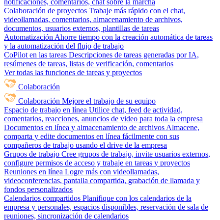
notificaciones, comentarios, chat sobre la marcha
Colaboración de proyectos
Trabaje más rápido con el chat,
videollamadas, comentarios, almacenamiento de archivos,
documentos, usuarios externos, plantillas de tareas
Automatización
Ahorre tiempo con la creación automática de tareas
y la automatización del flujo de trabajo
CoPilot en las tareas
Descripciones de tareas generadas por IA,
resúmenes de tareas, listas de verificación, comentarios
Ver todas las funciones de tareas y proyectos
Colaboración
Colaboración
Mejore el trabajo de su equipo
Espacio de trabajo en línea
Utilice chat, feed de actividad,
comentarios, reacciones, anuncios de video para toda la empresa
Documentos en línea y almacenamiento de archivos
Almacene,
comparta y edite documentos en línea fácilmente con sus
compañeros de trabajo usando el drive de la empresa
Grupos de trabajo
Cree grupos de trabajo, invite usuarios externos,
configure permisos de acceso y trabaje en tareas y proyectos
Reuniones en línea
Logre más con videollamadas,
videoconferencias, pantalla compartida, grabación de llamada y
fondos personalizados
Calendarios compartidos
Planifique con los calendarios de la
empresa y personales, espacios disponibles, reservación de sala de
reuniones, sincronización de calendarios