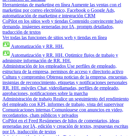
Herramientas de marketing en línea
Aumente las ventas con el
marketing por correo electrónico, Facebook o Google Ads,
automatización de marketing e integración CRM
CoPilot en los sitios web y tiendas
Contenido convincente bajo
demanda, imágenes generadas por IA, prompts detallados,
traducción de textos
Ver todas las funciones de sitios web y tiendas en línea
Automatización y RR. HH.
Automatización y RR. HH.
Optimice flujos de trabajo y
administre información de RR. HH.
Administración de los empleados
Use perfiles de empleado,
estructura de la empresa, permisos de acceso y directorio activo
Cultura y compromiso
Obtenga noticias de la empresa, encuestas,
insignias de reconocimiento, etiquetas y notificaciones personales
RR. HH. móviles
Chat, videollamadas, perfiles de empleado,
aprobaciones, notificaciones sobre la marcha
Administración de trabajo
Realice un seguimiento del rendimiento
del empleado con KPI, informes de trabajo, vista del supervisor
Comunicaciones internas
Comuníquese con anuncios en video,
recordatorios, chats públicos y privados
CoPilot en el Feed
Resúmenes de hilos de comentarios, ideas
generadas por IA, edición y creación de textos, respuestas escritas
por IA, traducción de textos