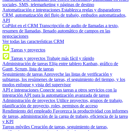
sociales, SMS, telemarketing y páginas de destino
Automatización e integraciones
Establezca reglas y disparadores
CRM, automatización del flujo de trabajo, embudos automatizados,
API
CoPilot en el CRM
Transcripción de audio de llamadas a texto,
resumen de llamadas, llenado automático de campos en las
negociaciones
Ver todas las características CRM
Tareas y proyectos
Tareas y proyectos
Trabaje más fácil y rápido
Administración de tareas
Elija entre tablero Kanban, gráfico de
Gantt, Scrum, lista de tareas
Seguimiento de tareas
Aproveche las listas de verificación y
subtareas, los resúmenes de tareas, el seguimiento del tiempo, y los
modos enfoque y vista del supervisor
API e integraciones
Conecte sus tareas a otros servicios con la
integración API para la automatización avanzada de tareas
Administración de proyectos
Utilice proyectos, grupos de trabajo,
planificación de proyecto, roles, permisos de acceso
Rendimiento del empleado
Favorezca la productividad con informes
de tareas, administración de la carga de trabajo, eficiencia de la tarea
y KPI
Tareas móviles
Creación de tareas, seguimiento de tareas,