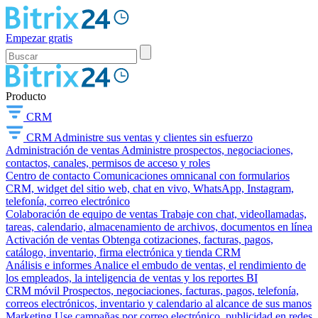
Empezar gratis
Producto
CRM
CRM
Administre sus ventas y clientes sin esfuerzo
Administración de ventas
Administre prospectos, negociaciones,
contactos, canales, permisos de acceso y roles
Centro de contacto
Comunicaciones omnicanal con formularios
CRM, widget del sitio web, chat en vivo, WhatsApp, Instagram,
telefonía, correo electrónico
Colaboración de equipo de ventas
Trabaje con chat, videollamadas,
tareas, calendario, almacenamiento de archivos, documentos en línea
Activación de ventas
Obtenga cotizaciones, facturas, pagos,
catálogo, inventario, firma electrónica y tienda CRM
Análisis e informes
Analice el embudo de ventas, el rendimiento de
los empleados, la inteligencia de ventas y los reportes BI
CRM móvil
Prospectos, negociaciones, facturas, pagos, telefonía,
correos electrónicos, inventario y calendario al alcance de sus manos
Marketing
Use campañas por correo electrónico, publicidad en redes