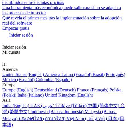
distribuidos entre distintas oficinas
Una herramienta más económica puede salir cara si no se adapta a
los procesos de tu sector
Qué revela el primer mes tras la implementación sobre la adopción
real del software
Empezar gratis
Iniciar sesión
Iniciar sesión
Mi cuenta
la
America
United States (English)
América Latina (Español)
Brasil (Português)
México (Español)
Colombia (Español)
Europa
Europe (English)
Deutschland (Deutsch)
France (Français)
Polska
(Polski)
Italia (Italiano)
United Kingdom (English)
Asia
India (English)
UAE (عربي)
Türkiye (Türkçe)
中国 (简体中文)
台
灣 (繁體中文)
Indonesia (Bahasa Indonesia)
Malaysia (Bahasa
Melayu)
ประเทศไทย (ภาษาไทย)
Việt Nam (Tiếng Việt)
日本 (日
本語)