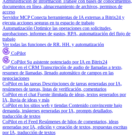
Administración de información
Trabaje con bases de conocimientos,
documentos en línea, almacenamiento de archivos, permisos de
acceso
Servidor MCP
Conecta herramientas de IA externas a Bitrix24 y
ejecuta acciones seguras en tu espacio de trabajo
Automatización
Optimice las operaciones con solicitudes,
aprobaciones, informes de gastos, RPA, automatización del flujo de
trabajo
Ver todas las funciones de RR. HH. y automatización
CoPilot
CoPilot
Su asistente potenciado por IA en Bitrix24
CoPilot en el CRM
Transcripción de audio de llamadas a texto,
resumen de llamadas, llenado automático de campos en las
negociaciones
CoPilot en las tareas
Descripciones de tareas generadas por IA,
resúmenes de tareas, listas de verificación, comentarios
CoPilot en el chat
Fuente ilimitada de ideas, textos generados por
IA, lluvia de ideas y más
CoPilot en los sitios web y tiendas
Contenido convincente bajo
demanda, imágenes generadas por IA, prompts detallados,
traducción de textos
CoPilot en el Feed
Resúmenes de hilos de comentarios, ideas
generadas por IA, edición y creación de textos, respuestas escritas
por IA, traducción de textos