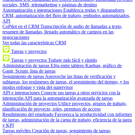
sociales, SMS, telemarketing y páginas de destino
Automatización e integraciones
Establezca reglas y disparadores
CRM, automatización del flujo de trabajo, embudos automatizados,
API
CoPilot en el CRM
Transcripción de audio de llamadas a texto,
resumen de llamadas, llenado automático de campos en las
negociaciones
Ver todas las características CRM
Tareas y proyectos
Tareas y proyectos
Trabaje más fácil y rápido
Administración de tareas
Elija entre tablero Kanban, gráfico de
Gantt, Scrum, lista de tareas
Seguimiento de tareas
Aproveche las listas de verificación y
subtareas, los resúmenes de tareas, el seguimiento del tiempo, y los
modos enfoque y vista del supervisor
API e integraciones
Conecte sus tareas a otros servicios con la
integración API para la automatización avanzada de tareas
Administración de proyectos
Utilice proyectos, grupos de trabajo,
planificación de proyecto, roles, permisos de acceso
Rendimiento del empleado
Favorezca la productividad con informes
de tareas, administración de la carga de trabajo, eficiencia de la tarea
y KPI
Tareas móviles
Creación de tareas, seguimiento de tareas,