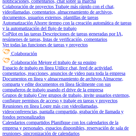
notificaciones, comentarios, chat sobre la marcha
Colaboración de proyectos
Trabaje más rápido con el chat,
videollamadas, comentarios, almacenamiento de archivos,
documentos, usuarios externos, plantillas de tareas
Automatización
Ahorre tiempo con la creación automática de tareas
y la automatización del flujo de trabajo
CoPilot en las tareas
Descripciones de tareas generadas por IA,
resúmenes de tareas, listas de verificación, comentarios
Ver todas las funciones de tareas y proyectos
Colaboración
Colaboración
Mejore el trabajo de su equipo
Espacio de trabajo en línea
Utilice chat, feed de actividad,
comentarios, reacciones, anuncios de video para toda la empresa
Documentos en línea y almacenamiento de archivos
Almacene,
comparta y edite documentos en línea fácilmente con sus
compañeros de trabajo usando el drive de la empresa
Grupos de trabajo
Cree grupos de trabajo, invite usuarios externos,
configure permisos de acceso y trabaje en tareas y proyectos
Reuniones en línea
Logre más con videollamadas,
videoconferencias, pantalla compartida, grabación de llamada y
fondos personalizados
Calendarios compartidos
Planifique con los calendarios de la
empresa y personales, espacios disponibles, reservación de sala de
reuniones, sincronización de calendarios