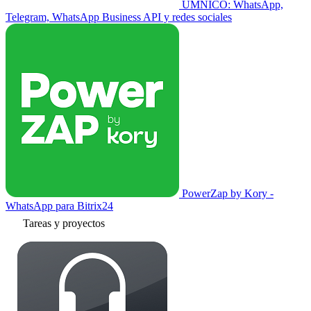
UMNICO: WhatsApp,
Telegram, WhatsApp Business API y redes sociales
PowerZap by Kory -
WhatsApp para Bitrix24
Tareas y proyectos