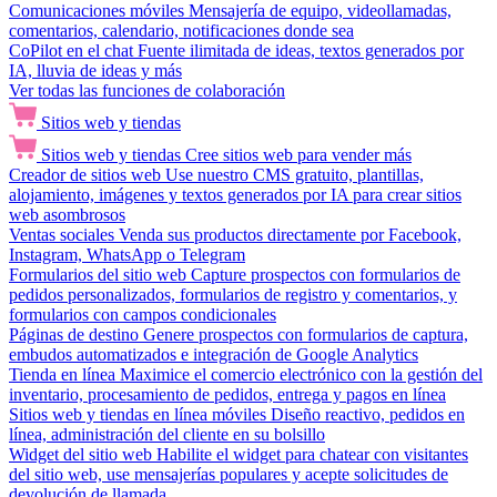
Comunicaciones móviles
Mensajería de equipo, videollamadas,
comentarios, calendario, notificaciones donde sea
CoPilot en el chat
Fuente ilimitada de ideas, textos generados por
IA, lluvia de ideas y más
Ver todas las funciones de colaboración
Sitios web y tiendas
Sitios web y tiendas
Cree sitios web para vender más
Creador de sitios web
Use nuestro CMS gratuito, plantillas,
alojamiento, imágenes y textos generados por IA para crear sitios
web asombrosos
Ventas sociales
Venda sus productos directamente por Facebook,
Instagram, WhatsApp o Telegram
Formularios del sitio web
Capture prospectos con formularios de
pedidos personalizados, formularios de registro y comentarios, y
formularios con campos condicionales
Páginas de destino
Genere prospectos con formularios de captura,
embudos automatizados e integración de Google Analytics
Tienda en línea
Maximice el comercio electrónico con la gestión del
inventario, procesamiento de pedidos, entrega y pagos en línea
Sitios web y tiendas en línea móviles
Diseño reactivo, pedidos en
línea, administración del cliente en su bolsillo
Widget del sitio web
Habilite el widget para chatear con visitantes
del sitio web, use mensajerías populares y acepte solicitudes de
devolución de llamada