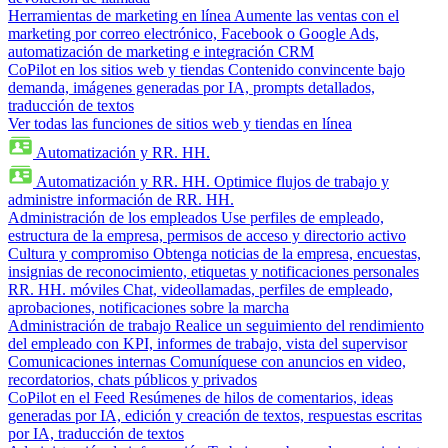
Herramientas de marketing en línea
Aumente las ventas con el
marketing por correo electrónico, Facebook o Google Ads,
automatización de marketing e integración CRM
CoPilot en los sitios web y tiendas
Contenido convincente bajo
demanda, imágenes generadas por IA, prompts detallados,
traducción de textos
Ver todas las funciones de sitios web y tiendas en línea
Automatización y RR. HH.
Automatización y RR. HH.
Optimice flujos de trabajo y
administre información de RR. HH.
Administración de los empleados
Use perfiles de empleado,
estructura de la empresa, permisos de acceso y directorio activo
Cultura y compromiso
Obtenga noticias de la empresa, encuestas,
insignias de reconocimiento, etiquetas y notificaciones personales
RR. HH. móviles
Chat, videollamadas, perfiles de empleado,
aprobaciones, notificaciones sobre la marcha
Administración de trabajo
Realice un seguimiento del rendimiento
del empleado con KPI, informes de trabajo, vista del supervisor
Comunicaciones internas
Comuníquese con anuncios en video,
recordatorios, chats públicos y privados
CoPilot en el Feed
Resúmenes de hilos de comentarios, ideas
generadas por IA, edición y creación de textos, respuestas escritas
por IA, traducción de textos