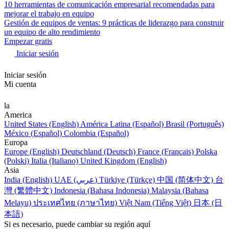
10 herramientas de comunicación empresarial recomendadas para
mejorar el trabajo en equipo
Gestión de equipos de ventas: 9 prácticas de liderazgo para construir
un equipo de alto rendimiento
Empezar gratis
Iniciar sesión
Iniciar sesión
Mi cuenta
la
America
United States (English)
América Latina (Español)
Brasil (Português)
México (Español)
Colombia (Español)
Europa
Europe (English)
Deutschland (Deutsch)
France (Français)
Polska
(Polski)
Italia (Italiano)
United Kingdom (English)
Asia
India (English)
UAE (عربي)
Türkiye (Türkçe)
中国 (简体中文)
台
灣 (繁體中文)
Indonesia (Bahasa Indonesia)
Malaysia (Bahasa
Melayu)
ประเทศไทย (ภาษาไทย)
Việt Nam (Tiếng Việt)
日本 (日
本語)
Si es necesario, puede cambiar su región aquí