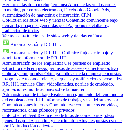
Herramientas de marketing en línea
Aumente las ventas con el
marketing por correo electrónico, Facebook o Google Ads,
automatización de marketing e integración CRM
CoPilot en los sitios web y tiendas
Contenido convincente bajo
demanda, imágenes generadas por IA, prompts detallados,
traducción de textos
Ver todas las funciones de sitios web y tiendas en línea
Automatización y RR. HH.
Automatización y RR. HH.
Optimice flujos de trabajo y
administre información de RR. HH.
Administración de los empleados
Use perfiles de empleado,
estructura de la empresa, permisos de acceso y directorio activo
Cultura y compromiso
Obtenga noticias de la empresa, encuestas,
insignias de reconocimiento, etiquetas y notificaciones personales
RR. HH. móviles
Chat, videollamadas, perfiles de empleado,
aprobaciones, notificaciones sobre la marcha
Administración de trabajo
Realice un seguimiento del rendimiento
del empleado con KPI, informes de trabajo, vista del supervisor
Comunicaciones internas
Comuníquese con anuncios en video,
recordatorios, chats públicos y privados
CoPilot en el Feed
Resúmenes de hilos de comentarios, ideas
generadas por IA, edición y creación de textos, respuestas escritas
por IA, traducción de textos