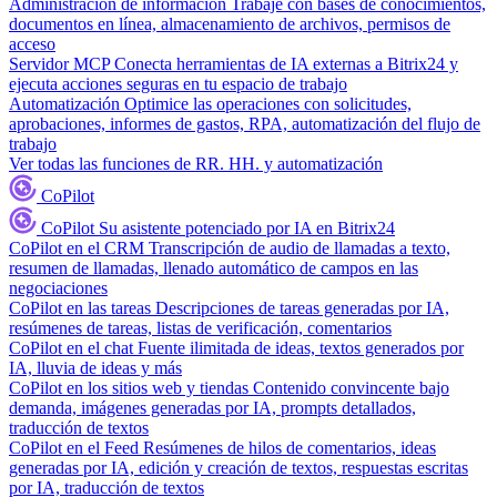
Administración de información
Trabaje con bases de conocimientos,
documentos en línea, almacenamiento de archivos, permisos de
acceso
Servidor MCP
Conecta herramientas de IA externas a Bitrix24 y
ejecuta acciones seguras en tu espacio de trabajo
Automatización
Optimice las operaciones con solicitudes,
aprobaciones, informes de gastos, RPA, automatización del flujo de
trabajo
Ver todas las funciones de RR. HH. y automatización
CoPilot
CoPilot
Su asistente potenciado por IA en Bitrix24
CoPilot en el CRM
Transcripción de audio de llamadas a texto,
resumen de llamadas, llenado automático de campos en las
negociaciones
CoPilot en las tareas
Descripciones de tareas generadas por IA,
resúmenes de tareas, listas de verificación, comentarios
CoPilot en el chat
Fuente ilimitada de ideas, textos generados por
IA, lluvia de ideas y más
CoPilot en los sitios web y tiendas
Contenido convincente bajo
demanda, imágenes generadas por IA, prompts detallados,
traducción de textos
CoPilot en el Feed
Resúmenes de hilos de comentarios, ideas
generadas por IA, edición y creación de textos, respuestas escritas
por IA, traducción de textos