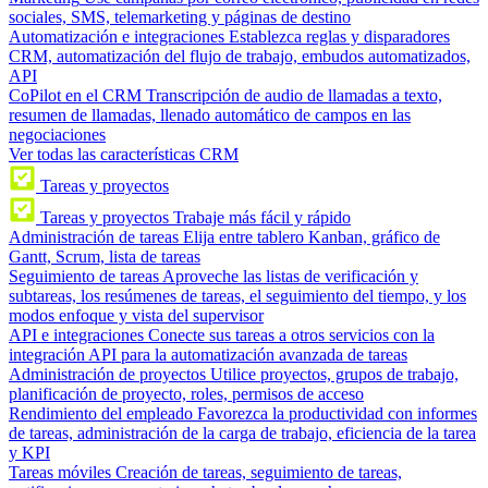
sociales, SMS, telemarketing y páginas de destino
Automatización e integraciones
Establezca reglas y disparadores
CRM, automatización del flujo de trabajo, embudos automatizados,
API
CoPilot en el CRM
Transcripción de audio de llamadas a texto,
resumen de llamadas, llenado automático de campos en las
negociaciones
Ver todas las características CRM
Tareas y proyectos
Tareas y proyectos
Trabaje más fácil y rápido
Administración de tareas
Elija entre tablero Kanban, gráfico de
Gantt, Scrum, lista de tareas
Seguimiento de tareas
Aproveche las listas de verificación y
subtareas, los resúmenes de tareas, el seguimiento del tiempo, y los
modos enfoque y vista del supervisor
API e integraciones
Conecte sus tareas a otros servicios con la
integración API para la automatización avanzada de tareas
Administración de proyectos
Utilice proyectos, grupos de trabajo,
planificación de proyecto, roles, permisos de acceso
Rendimiento del empleado
Favorezca la productividad con informes
de tareas, administración de la carga de trabajo, eficiencia de la tarea
y KPI
Tareas móviles
Creación de tareas, seguimiento de tareas,