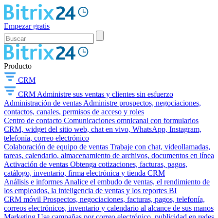
Empezar gratis
Producto
CRM
CRM
Administre sus ventas y clientes sin esfuerzo
Administración de ventas
Administre prospectos, negociaciones,
contactos, canales, permisos de acceso y roles
Centro de contacto
Comunicaciones omnicanal con formularios
CRM, widget del sitio web, chat en vivo, WhatsApp, Instagram,
telefonía, correo electrónico
Colaboración de equipo de ventas
Trabaje con chat, videollamadas,
tareas, calendario, almacenamiento de archivos, documentos en línea
Activación de ventas
Obtenga cotizaciones, facturas, pagos,
catálogo, inventario, firma electrónica y tienda CRM
Análisis e informes
Analice el embudo de ventas, el rendimiento de
los empleados, la inteligencia de ventas y los reportes BI
CRM móvil
Prospectos, negociaciones, facturas, pagos, telefonía,
correos electrónicos, inventario y calendario al alcance de sus manos
Marketing
Use campañas por correo electrónico, publicidad en redes