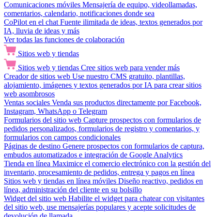
Comunicaciones móviles
Mensajería de equipo, videollamadas,
comentarios, calendario, notificaciones donde sea
CoPilot en el chat
Fuente ilimitada de ideas, textos generados por
IA, lluvia de ideas y más
Ver todas las funciones de colaboración
Sitios web y tiendas
Sitios web y tiendas
Cree sitios web para vender más
Creador de sitios web
Use nuestro CMS gratuito, plantillas,
alojamiento, imágenes y textos generados por IA para crear sitios
web asombrosos
Ventas sociales
Venda sus productos directamente por Facebook,
Instagram, WhatsApp o Telegram
Formularios del sitio web
Capture prospectos con formularios de
pedidos personalizados, formularios de registro y comentarios, y
formularios con campos condicionales
Páginas de destino
Genere prospectos con formularios de captura,
embudos automatizados e integración de Google Analytics
Tienda en línea
Maximice el comercio electrónico con la gestión del
inventario, procesamiento de pedidos, entrega y pagos en línea
Sitios web y tiendas en línea móviles
Diseño reactivo, pedidos en
línea, administración del cliente en su bolsillo
Widget del sitio web
Habilite el widget para chatear con visitantes
del sitio web, use mensajerías populares y acepte solicitudes de
devolución de llamada