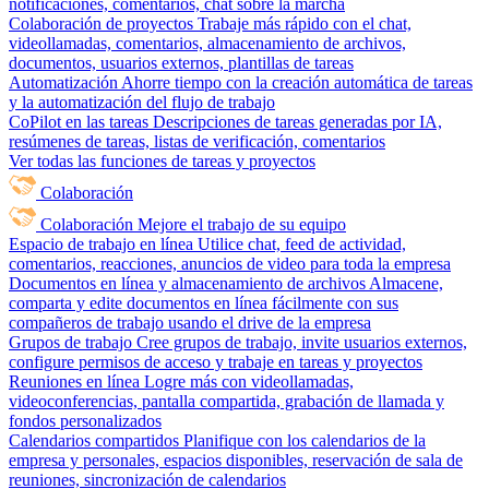
notificaciones, comentarios, chat sobre la marcha
Colaboración de proyectos
Trabaje más rápido con el chat,
videollamadas, comentarios, almacenamiento de archivos,
documentos, usuarios externos, plantillas de tareas
Automatización
Ahorre tiempo con la creación automática de tareas
y la automatización del flujo de trabajo
CoPilot en las tareas
Descripciones de tareas generadas por IA,
resúmenes de tareas, listas de verificación, comentarios
Ver todas las funciones de tareas y proyectos
Colaboración
Colaboración
Mejore el trabajo de su equipo
Espacio de trabajo en línea
Utilice chat, feed de actividad,
comentarios, reacciones, anuncios de video para toda la empresa
Documentos en línea y almacenamiento de archivos
Almacene,
comparta y edite documentos en línea fácilmente con sus
compañeros de trabajo usando el drive de la empresa
Grupos de trabajo
Cree grupos de trabajo, invite usuarios externos,
configure permisos de acceso y trabaje en tareas y proyectos
Reuniones en línea
Logre más con videollamadas,
videoconferencias, pantalla compartida, grabación de llamada y
fondos personalizados
Calendarios compartidos
Planifique con los calendarios de la
empresa y personales, espacios disponibles, reservación de sala de
reuniones, sincronización de calendarios