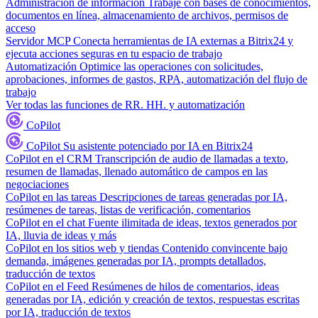
Administración de información
Trabaje con bases de conocimientos,
documentos en línea, almacenamiento de archivos, permisos de
acceso
Servidor MCP
Conecta herramientas de IA externas a Bitrix24 y
ejecuta acciones seguras en tu espacio de trabajo
Automatización
Optimice las operaciones con solicitudes,
aprobaciones, informes de gastos, RPA, automatización del flujo de
trabajo
Ver todas las funciones de RR. HH. y automatización
CoPilot
CoPilot
Su asistente potenciado por IA en Bitrix24
CoPilot en el CRM
Transcripción de audio de llamadas a texto,
resumen de llamadas, llenado automático de campos en las
negociaciones
CoPilot en las tareas
Descripciones de tareas generadas por IA,
resúmenes de tareas, listas de verificación, comentarios
CoPilot en el chat
Fuente ilimitada de ideas, textos generados por
IA, lluvia de ideas y más
CoPilot en los sitios web y tiendas
Contenido convincente bajo
demanda, imágenes generadas por IA, prompts detallados,
traducción de textos
CoPilot en el Feed
Resúmenes de hilos de comentarios, ideas
generadas por IA, edición y creación de textos, respuestas escritas
por IA, traducción de textos