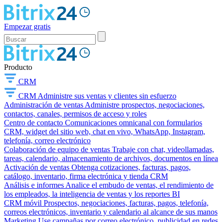
Empezar gratis
Producto
CRM
CRM
Administre sus ventas y clientes sin esfuerzo
Administración de ventas
Administre prospectos, negociaciones,
contactos, canales, permisos de acceso y roles
Centro de contacto
Comunicaciones omnicanal con formularios
CRM, widget del sitio web, chat en vivo, WhatsApp, Instagram,
telefonía, correo electrónico
Colaboración de equipo de ventas
Trabaje con chat, videollamadas,
tareas, calendario, almacenamiento de archivos, documentos en línea
Activación de ventas
Obtenga cotizaciones, facturas, pagos,
catálogo, inventario, firma electrónica y tienda CRM
Análisis e informes
Analice el embudo de ventas, el rendimiento de
los empleados, la inteligencia de ventas y los reportes BI
CRM móvil
Prospectos, negociaciones, facturas, pagos, telefonía,
correos electrónicos, inventario y calendario al alcance de sus manos
Marketing
Use campañas por correo electrónico, publicidad en redes