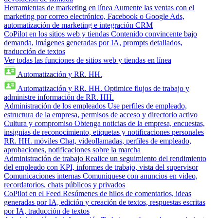
Herramientas de marketing en línea
Aumente las ventas con el
marketing por correo electrónico, Facebook o Google Ads,
automatización de marketing e integración CRM
CoPilot en los sitios web y tiendas
Contenido convincente bajo
demanda, imágenes generadas por IA, prompts detallados,
traducción de textos
Ver todas las funciones de sitios web y tiendas en línea
Automatización y RR. HH.
Automatización y RR. HH.
Optimice flujos de trabajo y
administre información de RR. HH.
Administración de los empleados
Use perfiles de empleado,
estructura de la empresa, permisos de acceso y directorio activo
Cultura y compromiso
Obtenga noticias de la empresa, encuestas,
insignias de reconocimiento, etiquetas y notificaciones personales
RR. HH. móviles
Chat, videollamadas, perfiles de empleado,
aprobaciones, notificaciones sobre la marcha
Administración de trabajo
Realice un seguimiento del rendimiento
del empleado con KPI, informes de trabajo, vista del supervisor
Comunicaciones internas
Comuníquese con anuncios en video,
recordatorios, chats públicos y privados
CoPilot en el Feed
Resúmenes de hilos de comentarios, ideas
generadas por IA, edición y creación de textos, respuestas escritas
por IA, traducción de textos