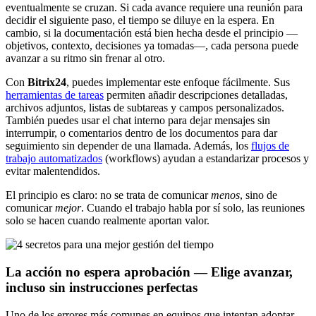
eventualmente se cruzan. Si cada avance requiere una reunión para
decidir el siguiente paso, el tiempo se diluye en la espera. En
cambio, si la documentación está bien hecha desde el principio —
objetivos, contexto, decisiones ya tomadas—, cada persona puede
avanzar a su ritmo sin frenar al otro.
Con
Bitrix24
, puedes implementar este enfoque fácilmente. Sus
herramientas de tareas
permiten añadir descripciones detalladas,
archivos adjuntos, listas de subtareas y campos personalizados.
También puedes usar el chat interno para dejar mensajes sin
interrumpir, o comentarios dentro de los documentos para dar
seguimiento sin depender de una llamada. Además, los
flujos de
trabajo automatizados
(workflows) ayudan a estandarizar procesos y
evitar malentendidos.
El principio es claro: no se trata de comunicar
menos
, sino de
comunicar
mejor
. Cuando el trabajo habla por sí solo, las reuniones
solo se hacen cuando realmente aportan valor.
La acción no espera aprobación — Elige avanzar,
incluso sin instrucciones perfectas
Uno de los errores más comunes en equipos que intentan adoptar