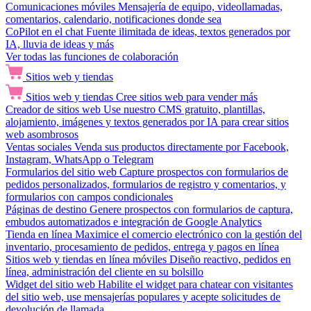
Comunicaciones móviles
Mensajería de equipo, videollamadas,
comentarios, calendario, notificaciones donde sea
CoPilot en el chat
Fuente ilimitada de ideas, textos generados por
IA, lluvia de ideas y más
Ver todas las funciones de colaboración
Sitios web y tiendas
Sitios web y tiendas
Cree sitios web para vender más
Creador de sitios web
Use nuestro CMS gratuito, plantillas,
alojamiento, imágenes y textos generados por IA para crear sitios
web asombrosos
Ventas sociales
Venda sus productos directamente por Facebook,
Instagram, WhatsApp o Telegram
Formularios del sitio web
Capture prospectos con formularios de
pedidos personalizados, formularios de registro y comentarios, y
formularios con campos condicionales
Páginas de destino
Genere prospectos con formularios de captura,
embudos automatizados e integración de Google Analytics
Tienda en línea
Maximice el comercio electrónico con la gestión del
inventario, procesamiento de pedidos, entrega y pagos en línea
Sitios web y tiendas en línea móviles
Diseño reactivo, pedidos en
línea, administración del cliente en su bolsillo
Widget del sitio web
Habilite el widget para chatear con visitantes
del sitio web, use mensajerías populares y acepte solicitudes de
devolución de llamada