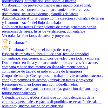
notificaciones, comentarios, chat sobre la marcha
Colaboración de proyectos
Trabaje más rápido con el chat,
videollamadas, comentarios, almacenamiento de archivos,
documentos, usuarios externos, plantillas de tareas
Automatización
Ahorre tiempo con la creación automática de tareas
y la automatización del flujo de trabajo
CoPilot en las tareas
Descripciones de tareas generadas por IA,
resúmenes de tareas, listas de verificación, comentarios
Ver todas las funciones de tareas y proyectos
Colaboración
Colaboración
Mejore el trabajo de su equipo
Espacio de trabajo en línea
Utilice chat, feed de actividad,
comentarios, reacciones, anuncios de video para toda la empresa
Documentos en línea y almacenamiento de archivos
Almacene,
comparta y edite documentos en línea fácilmente con sus
compañeros de trabajo usando el drive de la empresa
Grupos de trabajo
Cree grupos de trabajo, invite usuarios externos,
configure permisos de acceso y trabaje en tareas y proyectos
Reuniones en línea
Logre más con videollamadas,
videoconferencias, pantalla compartida, grabación de llamada y
fondos personalizados
Calendarios compartidos
Planifique con los calendarios de la
empresa y personales, espacios disponibles, reservación de sala de
reuniones, sincronización de calendarios