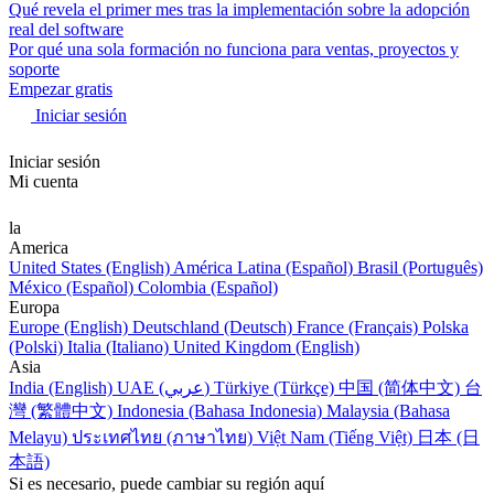
Qué revela el primer mes tras la implementación sobre la adopción
real del software
Por qué una sola formación no funciona para ventas, proyectos y
soporte
Empezar gratis
Iniciar sesión
Iniciar sesión
Mi cuenta
la
America
United States (English)
América Latina (Español)
Brasil (Português)
México (Español)
Colombia (Español)
Europa
Europe (English)
Deutschland (Deutsch)
France (Français)
Polska
(Polski)
Italia (Italiano)
United Kingdom (English)
Asia
India (English)
UAE (عربي)
Türkiye (Türkçe)
中国 (简体中文)
台
灣 (繁體中文)
Indonesia (Bahasa Indonesia)
Malaysia (Bahasa
Melayu)
ประเทศไทย (ภาษาไทย)
Việt Nam (Tiếng Việt)
日本 (日
本語)
Si es necesario, puede cambiar su región aquí