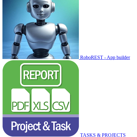
RoboREST - App builder
TASKS & PROJECTS