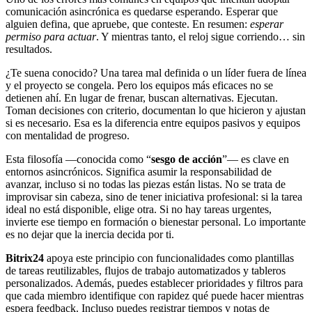
comunicación asincrónica es quedarse esperando. Esperar que
alguien defina, que apruebe, que conteste. En resumen:
esperar
permiso para actuar
. Y mientras tanto, el reloj sigue corriendo… sin
resultados.
¿Te suena conocido? Una tarea mal definida o un líder fuera de línea
y el proyecto se congela. Pero los equipos más eficaces no se
detienen ahí. En lugar de frenar, buscan alternativas. Ejecutan.
Toman decisiones con criterio, documentan lo que hicieron y ajustan
si es necesario. Esa es la diferencia entre equipos pasivos y equipos
con mentalidad de progreso.
Esta filosofía —conocida como “
sesgo de acción
”— es clave en
entornos asincrónicos. Significa asumir la responsabilidad de
avanzar, incluso si no todas las piezas están listas. No se trata de
improvisar sin cabeza, sino de tener iniciativa profesional: si la tarea
ideal no está disponible, elige otra. Si no hay tareas urgentes,
invierte ese tiempo en formación o bienestar personal. Lo importante
es no dejar que la inercia decida por ti.
Bitrix24
apoya este principio con funcionalidades como plantillas
de tareas reutilizables, flujos de trabajo automatizados y tableros
personalizados. Además, puedes establecer prioridades y filtros para
que cada miembro identifique con rapidez qué puede hacer mientras
espera feedback. Incluso puedes registrar tiempos y notas de