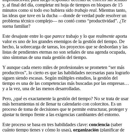
y, al final del día, completar mi hoja de tiempos en bloques de 15
minutos como si todo eso hubiera sido
trabajo real
. Mientras tanto,
las ideas que tuve en la ducha —donde de verdad pude resolver un
problema técnico complejo— no contó como “productividad”. ¿Te
suena familiar?
Este desajuste entre lo que
parece
trabajo y lo que
realmente
aporta
valor es uno de los grandes enemigos de la gestión del tiempo. De
hecho, la sobrecarga de tareas, los proyectos que se desbordan y las
listas de pendientes eternas no son señales de una agenda ocupada,
sino síntomas de una mala gestión del tiempo.
Y aunque cada enero miles de profesionales se prometen “ser más
productivos”, lo cierto es que las habilidades necesarias para lograrlo
siguen siendo escasas. Según múltiples estudios, la gestión del
tiempo es una de las competencias más buscadas por las empresas…
y a la vez, una de las menos desarrolladas.
Pero, ¿qué es exactamente la gestión del tiempo? No se trata de usar
más herramientas ni de llenar tu calendario con colorcitos. Es un
proceso de toma de decisiones que te permite estructurar, proteger y
ajustar tu tiempo frente a las exigencias cambiantes del entorno.
Este proceso se basa en tres habilidades clave:
conciencia
(saber
cuánto tiempo tienes y cómo lo usas),
organización
(planificar de