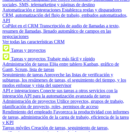
sociales, SMS, telemarketing y páginas de destino
Automatización e integraciones
Establezca reglas y disparadores
CRM, automatización del flujo de trabajo, embudos automatizados,
API
CoPilot en el CRM
Transcripción de audio de llamadas a texto,
resumen de llamadas, llenado automático de campos en las
negociaciones
Ver todas las características CRM
Tareas y proyectos
Tareas y proyectos
Trabaje más fácil y rápido
Administración de tareas
Elija entre tablero Kanban, gráfico de
Gantt, Scrum, lista de tareas
Seguimiento de tareas
Aproveche las listas de verificación y
subtareas, los resúmenes de tareas, el seguimiento del tiempo, y los
modos enfoque y vista del supervisor
API e integraciones
Conecte sus tareas a otros servicios con la
integración API para la automatización avanzada de tareas
Administración de proyectos
Utilice proyectos, grupos de trabajo,
planificación de proyecto, roles, permisos de acceso
Rendimiento del empleado
Favorezca la productividad con informes
de tareas, administración de la carga de trabajo, eficiencia de la tarea
y KPI
Tareas móviles
Creación de tareas, seguimiento de tareas,