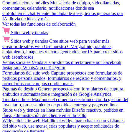
Comunicaciones móviles
Mensajería de equipo, videollamadas,
comentarios, calendario, notificaciones donde sea
CoPilot en el chat
Fuente ilimitada de ideas, textos generados por
IA, lluvia de ideas y más
Ver todas las funciones de colaboración
Sitios web y tiendas
Sitios web y tiendas
Cree sitios web para vender más
Creador de sitios web
Use nuestro CMS gratuito, plantillas,
alojamiento, imágenes y textos generados por IA para crear sitios
web asombrosos
Ventas sociales
Venda sus productos directamente por Facebook,
Instagram, WhatsApp o Telegram
Formularios del sitio web
Capture prospectos con formularios de
pedidos personalizados, formularios de registro y comentarios, y
formularios con campos condicionales
Páginas de destino
Genere prospectos con formularios de captura,
embudos automatizados e integración de Google Analytics
Tienda en línea
Maximice el comercio electrónico con la gestión del
inventario, procesamiento de pedidos, entrega y pagos en línea
Sitios web y tiendas en línea móviles
Diseño reactivo, pedidos en
línea, administración del cliente en su bolsillo
Widget del sitio web
Habilite el widget para chatear con visitantes
del sitio web, use mensajerías populares y acepte solicitudes de
devolución de llamada