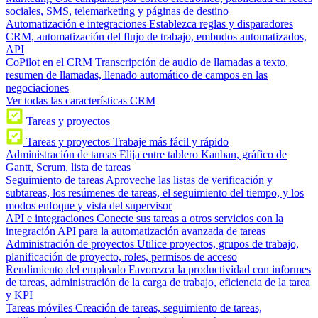
sociales, SMS, telemarketing y páginas de destino
Automatización e integraciones
Establezca reglas y disparadores
CRM, automatización del flujo de trabajo, embudos automatizados,
API
CoPilot en el CRM
Transcripción de audio de llamadas a texto,
resumen de llamadas, llenado automático de campos en las
negociaciones
Ver todas las características CRM
Tareas y proyectos
Tareas y proyectos
Trabaje más fácil y rápido
Administración de tareas
Elija entre tablero Kanban, gráfico de
Gantt, Scrum, lista de tareas
Seguimiento de tareas
Aproveche las listas de verificación y
subtareas, los resúmenes de tareas, el seguimiento del tiempo, y los
modos enfoque y vista del supervisor
API e integraciones
Conecte sus tareas a otros servicios con la
integración API para la automatización avanzada de tareas
Administración de proyectos
Utilice proyectos, grupos de trabajo,
planificación de proyecto, roles, permisos de acceso
Rendimiento del empleado
Favorezca la productividad con informes
de tareas, administración de la carga de trabajo, eficiencia de la tarea
y KPI
Tareas móviles
Creación de tareas, seguimiento de tareas,