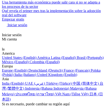
Una herramienta más económica puede salir cara si no se adapta a
los procesos de tu sector
Qué revela el primer mes tras la implementación sobre la adopción
real del software
Empezar gratis
Iniciar sesión
Iniciar sesión
Mi cuenta
la
America
United States (English)
América Latina (Español)
Brasil (Português)
México (Español)
Colombia (Español)
Europa
Europe (English)
Deutschland (Deutsch)
France (Français)
Polska
(Polski)
Italia (Italiano)
United Kingdom (English)
Asia
India (English)
UAE (عربي)
Türkiye (Türkçe)
中国 (简体中文)
台
灣 (繁體中文)
Indonesia (Bahasa Indonesia)
Malaysia (Bahasa
Melayu)
ประเทศไทย (ภาษาไทย)
Việt Nam (Tiếng Việt)
日本 (日
本語)
Si es necesario, puede cambiar su región aquí