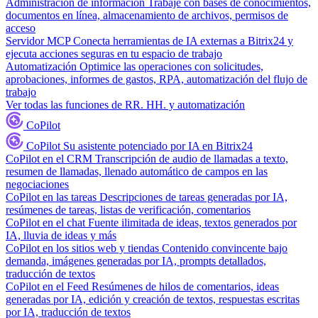
Administración de información
Trabaje con bases de conocimientos,
documentos en línea, almacenamiento de archivos, permisos de
acceso
Servidor MCP
Conecta herramientas de IA externas a Bitrix24 y
ejecuta acciones seguras en tu espacio de trabajo
Automatización
Optimice las operaciones con solicitudes,
aprobaciones, informes de gastos, RPA, automatización del flujo de
trabajo
Ver todas las funciones de RR. HH. y automatización
CoPilot
CoPilot
Su asistente potenciado por IA en Bitrix24
CoPilot en el CRM
Transcripción de audio de llamadas a texto,
resumen de llamadas, llenado automático de campos en las
negociaciones
CoPilot en las tareas
Descripciones de tareas generadas por IA,
resúmenes de tareas, listas de verificación, comentarios
CoPilot en el chat
Fuente ilimitada de ideas, textos generados por
IA, lluvia de ideas y más
CoPilot en los sitios web y tiendas
Contenido convincente bajo
demanda, imágenes generadas por IA, prompts detallados,
traducción de textos
CoPilot en el Feed
Resúmenes de hilos de comentarios, ideas
generadas por IA, edición y creación de textos, respuestas escritas
por IA, traducción de textos