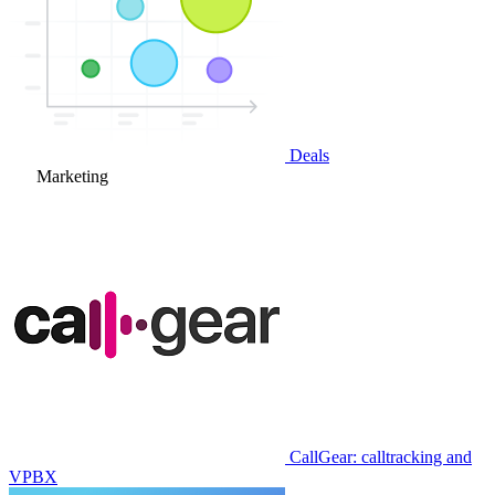
Deals
Marketing
CallGear: calltracking and
VPBX