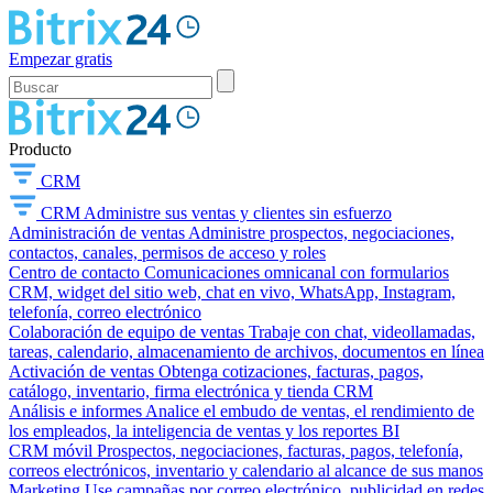
Empezar gratis
Producto
CRM
CRM
Administre sus ventas y clientes sin esfuerzo
Administración de ventas
Administre prospectos, negociaciones,
contactos, canales, permisos de acceso y roles
Centro de contacto
Comunicaciones omnicanal con formularios
CRM, widget del sitio web, chat en vivo, WhatsApp, Instagram,
telefonía, correo electrónico
Colaboración de equipo de ventas
Trabaje con chat, videollamadas,
tareas, calendario, almacenamiento de archivos, documentos en línea
Activación de ventas
Obtenga cotizaciones, facturas, pagos,
catálogo, inventario, firma electrónica y tienda CRM
Análisis e informes
Analice el embudo de ventas, el rendimiento de
los empleados, la inteligencia de ventas y los reportes BI
CRM móvil
Prospectos, negociaciones, facturas, pagos, telefonía,
correos electrónicos, inventario y calendario al alcance de sus manos
Marketing
Use campañas por correo electrónico, publicidad en redes