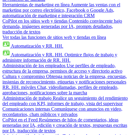
Herramientas de marketing en línea
Aumente las ventas con el
marketing por correo electrónico, Facebook o Google Ads,
automatización de marketing e integración CRM
CoPilot en los sitios web y tiendas
Contenido convincente bajo
demanda, imágenes generadas por IA, prompts detallados,
traducción de textos
Ver todas las funciones de sitios web y tiendas en línea
Automatización y RR. HH.
Automatización y RR. HH.
Optimice flujos de trabajo y
administre información de RR. HH.
Administración de los empleados
Use perfiles de empleado,
estructura de la empresa, permisos de acceso y directorio activo
Cultura y compromiso
Obtenga noticias de la empresa, encuestas,
insignias de reconocimiento, etiquetas y notificaciones personales
RR. HH. móviles
Chat, videollamadas, perfiles de empleado,
aprobaciones, notificaciones sobre la marcha
Administración de trabajo
Realice un seguimiento del rendimiento
del empleado con KPI, informes de trabajo, vista del supervisor
Comunicaciones internas
Comuníquese con anuncios en video,
recordatorios, chats públicos y privados
CoPilot en el Feed
Resúmenes de hilos de comentarios, ideas
generadas por IA, edición y creación de textos, respuestas escritas
por IA, traducción de textos