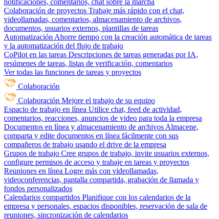
notificaciones, comentarios, chat sobre la marcha
Colaboración de proyectos
Trabaje más rápido con el chat,
videollamadas, comentarios, almacenamiento de archivos,
documentos, usuarios externos, plantillas de tareas
Automatización
Ahorre tiempo con la creación automática de tareas
y la automatización del flujo de trabajo
CoPilot en las tareas
Descripciones de tareas generadas por IA,
resúmenes de tareas, listas de verificación, comentarios
Ver todas las funciones de tareas y proyectos
Colaboración
Colaboración
Mejore el trabajo de su equipo
Espacio de trabajo en línea
Utilice chat, feed de actividad,
comentarios, reacciones, anuncios de video para toda la empresa
Documentos en línea y almacenamiento de archivos
Almacene,
comparta y edite documentos en línea fácilmente con sus
compañeros de trabajo usando el drive de la empresa
Grupos de trabajo
Cree grupos de trabajo, invite usuarios externos,
configure permisos de acceso y trabaje en tareas y proyectos
Reuniones en línea
Logre más con videollamadas,
videoconferencias, pantalla compartida, grabación de llamada y
fondos personalizados
Calendarios compartidos
Planifique con los calendarios de la
empresa y personales, espacios disponibles, reservación de sala de
reuniones, sincronización de calendarios