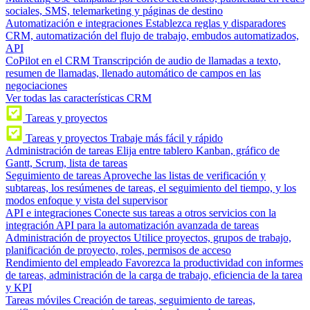
sociales, SMS, telemarketing y páginas de destino
Automatización e integraciones
Establezca reglas y disparadores
CRM, automatización del flujo de trabajo, embudos automatizados,
API
CoPilot en el CRM
Transcripción de audio de llamadas a texto,
resumen de llamadas, llenado automático de campos en las
negociaciones
Ver todas las características CRM
Tareas y proyectos
Tareas y proyectos
Trabaje más fácil y rápido
Administración de tareas
Elija entre tablero Kanban, gráfico de
Gantt, Scrum, lista de tareas
Seguimiento de tareas
Aproveche las listas de verificación y
subtareas, los resúmenes de tareas, el seguimiento del tiempo, y los
modos enfoque y vista del supervisor
API e integraciones
Conecte sus tareas a otros servicios con la
integración API para la automatización avanzada de tareas
Administración de proyectos
Utilice proyectos, grupos de trabajo,
planificación de proyecto, roles, permisos de acceso
Rendimiento del empleado
Favorezca la productividad con informes
de tareas, administración de la carga de trabajo, eficiencia de la tarea
y KPI
Tareas móviles
Creación de tareas, seguimiento de tareas,