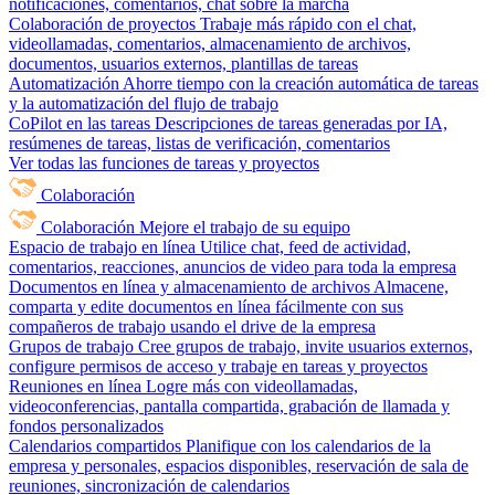
notificaciones, comentarios, chat sobre la marcha
Colaboración de proyectos
Trabaje más rápido con el chat,
videollamadas, comentarios, almacenamiento de archivos,
documentos, usuarios externos, plantillas de tareas
Automatización
Ahorre tiempo con la creación automática de tareas
y la automatización del flujo de trabajo
CoPilot en las tareas
Descripciones de tareas generadas por IA,
resúmenes de tareas, listas de verificación, comentarios
Ver todas las funciones de tareas y proyectos
Colaboración
Colaboración
Mejore el trabajo de su equipo
Espacio de trabajo en línea
Utilice chat, feed de actividad,
comentarios, reacciones, anuncios de video para toda la empresa
Documentos en línea y almacenamiento de archivos
Almacene,
comparta y edite documentos en línea fácilmente con sus
compañeros de trabajo usando el drive de la empresa
Grupos de trabajo
Cree grupos de trabajo, invite usuarios externos,
configure permisos de acceso y trabaje en tareas y proyectos
Reuniones en línea
Logre más con videollamadas,
videoconferencias, pantalla compartida, grabación de llamada y
fondos personalizados
Calendarios compartidos
Planifique con los calendarios de la
empresa y personales, espacios disponibles, reservación de sala de
reuniones, sincronización de calendarios