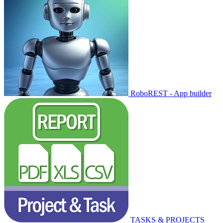
RoboREST - App builder
TASKS & PROJECTS