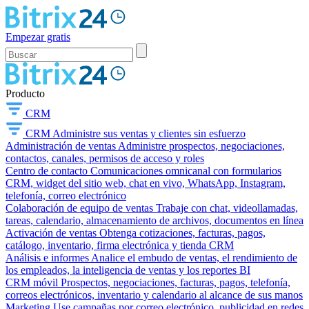
Empezar gratis
Producto
CRM
CRM
Administre sus ventas y clientes sin esfuerzo
Administración de ventas
Administre prospectos, negociaciones,
contactos, canales, permisos de acceso y roles
Centro de contacto
Comunicaciones omnicanal con formularios
CRM, widget del sitio web, chat en vivo, WhatsApp, Instagram,
telefonía, correo electrónico
Colaboración de equipo de ventas
Trabaje con chat, videollamadas,
tareas, calendario, almacenamiento de archivos, documentos en línea
Activación de ventas
Obtenga cotizaciones, facturas, pagos,
catálogo, inventario, firma electrónica y tienda CRM
Análisis e informes
Analice el embudo de ventas, el rendimiento de
los empleados, la inteligencia de ventas y los reportes BI
CRM móvil
Prospectos, negociaciones, facturas, pagos, telefonía,
correos electrónicos, inventario y calendario al alcance de sus manos
Marketing
Use campañas por correo electrónico, publicidad en redes