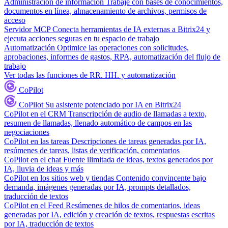
Administración de información
Trabaje con bases de conocimientos,
documentos en línea, almacenamiento de archivos, permisos de
acceso
Servidor MCP
Conecta herramientas de IA externas a Bitrix24 y
ejecuta acciones seguras en tu espacio de trabajo
Automatización
Optimice las operaciones con solicitudes,
aprobaciones, informes de gastos, RPA, automatización del flujo de
trabajo
Ver todas las funciones de RR. HH. y automatización
CoPilot
CoPilot
Su asistente potenciado por IA en Bitrix24
CoPilot en el CRM
Transcripción de audio de llamadas a texto,
resumen de llamadas, llenado automático de campos en las
negociaciones
CoPilot en las tareas
Descripciones de tareas generadas por IA,
resúmenes de tareas, listas de verificación, comentarios
CoPilot en el chat
Fuente ilimitada de ideas, textos generados por
IA, lluvia de ideas y más
CoPilot en los sitios web y tiendas
Contenido convincente bajo
demanda, imágenes generadas por IA, prompts detallados,
traducción de textos
CoPilot en el Feed
Resúmenes de hilos de comentarios, ideas
generadas por IA, edición y creación de textos, respuestas escritas
por IA, traducción de textos