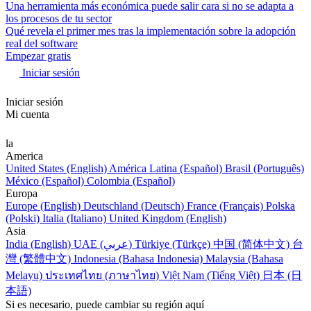
Una herramienta más económica puede salir cara si no se adapta a
los procesos de tu sector
Qué revela el primer mes tras la implementación sobre la adopción
real del software
Empezar gratis
Iniciar sesión
Iniciar sesión
Mi cuenta
la
America
United States (English)
América Latina (Español)
Brasil (Português)
México (Español)
Colombia (Español)
Europa
Europe (English)
Deutschland (Deutsch)
France (Français)
Polska
(Polski)
Italia (Italiano)
United Kingdom (English)
Asia
India (English)
UAE (عربي)
Türkiye (Türkçe)
中国 (简体中文)
台
灣 (繁體中文)
Indonesia (Bahasa Indonesia)
Malaysia (Bahasa
Melayu)
ประเทศไทย (ภาษาไทย)
Việt Nam (Tiếng Việt)
日本 (日
本語)
Si es necesario, puede cambiar su región aquí