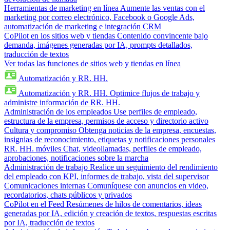
Herramientas de marketing en línea
Aumente las ventas con el
marketing por correo electrónico, Facebook o Google Ads,
automatización de marketing e integración CRM
CoPilot en los sitios web y tiendas
Contenido convincente bajo
demanda, imágenes generadas por IA, prompts detallados,
traducción de textos
Ver todas las funciones de sitios web y tiendas en línea
Automatización y RR. HH.
Automatización y RR. HH.
Optimice flujos de trabajo y
administre información de RR. HH.
Administración de los empleados
Use perfiles de empleado,
estructura de la empresa, permisos de acceso y directorio activo
Cultura y compromiso
Obtenga noticias de la empresa, encuestas,
insignias de reconocimiento, etiquetas y notificaciones personales
RR. HH. móviles
Chat, videollamadas, perfiles de empleado,
aprobaciones, notificaciones sobre la marcha
Administración de trabajo
Realice un seguimiento del rendimiento
del empleado con KPI, informes de trabajo, vista del supervisor
Comunicaciones internas
Comuníquese con anuncios en video,
recordatorios, chats públicos y privados
CoPilot en el Feed
Resúmenes de hilos de comentarios, ideas
generadas por IA, edición y creación de textos, respuestas escritas
por IA, traducción de textos