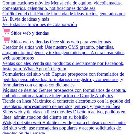
Comunicaciones móviles
Mensajería de equipo, videollamadas,
comentarios, calendario, notificaciones donde sea
CoPilot en el chat
Fuente ilimitada de ideas, textos generados por
IA, lluvia de ideas y más
Ver todas las funciones de colaboración
Sitios web y tiendas
Sitios web y tiendas
Cree sitios web para vender más
Creador de sitios web
Use nuestro CMS gratuito, plantillas,
alojamiento, imágenes y textos generados por IA para crear sitios
web asombrosos
Ventas sociales
Venda sus productos directamente por Facebook,
Instagram, WhatsApp o Telegram
Formularios del sitio web
Capture prospectos con formularios de
pedidos personalizados, formularios de registro y comentarios, y
formularios con campos condicionales
Páginas de destino
Genere prospectos con formularios de captura,
embudos automatizados e integración de Google Analytics
Tienda en línea
Maximice el comercio electrónico con la gestión del
inventario, procesamiento de pedidos, entrega y pagos en línea
Sitios web y tiendas en línea móviles
Diseño reactivo, pedidos en
línea, administración del cliente en su bolsillo
Widget del sitio web
Habilite el widget para chatear con visitantes
del sitio web, use mensajerías populares y acepte solicitudes de
devolución de llamada