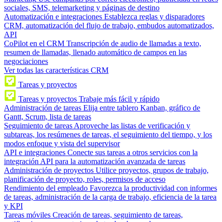
sociales, SMS, telemarketing y páginas de destino
Automatización e integraciones
Establezca reglas y disparadores
CRM, automatización del flujo de trabajo, embudos automatizados,
API
CoPilot en el CRM
Transcripción de audio de llamadas a texto,
resumen de llamadas, llenado automático de campos en las
negociaciones
Ver todas las características CRM
Tareas y proyectos
Tareas y proyectos
Trabaje más fácil y rápido
Administración de tareas
Elija entre tablero Kanban, gráfico de
Gantt, Scrum, lista de tareas
Seguimiento de tareas
Aproveche las listas de verificación y
subtareas, los resúmenes de tareas, el seguimiento del tiempo, y los
modos enfoque y vista del supervisor
API e integraciones
Conecte sus tareas a otros servicios con la
integración API para la automatización avanzada de tareas
Administración de proyectos
Utilice proyectos, grupos de trabajo,
planificación de proyecto, roles, permisos de acceso
Rendimiento del empleado
Favorezca la productividad con informes
de tareas, administración de la carga de trabajo, eficiencia de la tarea
y KPI
Tareas móviles
Creación de tareas, seguimiento de tareas,