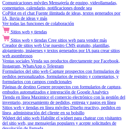
Comunicaciones móviles
Mensajería de equipo, videollamadas,
comentarios, calendario, notificaciones donde sea
CoPilot en el chat
Fuente ilimitada de ideas, textos generados por
IA, lluvia de ideas y más
Ver todas las funciones de colaboración
Sitios web y tiendas
Sitios web y tiendas
Cree sitios web para vender más
Creador de sitios web
Use nuestro CMS gratuito, plantillas,
alojamiento, imágenes y textos generados por IA para crear sitios
web asombrosos
Ventas sociales
Venda sus productos directamente por Facebook,
Instagram, WhatsApp o Telegram
Formularios del sitio web
Capture prospectos con formularios de
pedidos personalizados, formularios de registro y comentarios, y
formularios con campos condicionales
Páginas de destino
Genere prospectos con formularios de captura,
embudos automatizados e integración de Google Analytics
Tienda en línea
Maximice el comercio electrónico con la gestión del
inventario, procesamiento de pedidos, entrega y pagos en línea
Sitios web y tiendas en línea móviles
Diseño reactivo, pedidos en
línea, administración del cliente en su bolsillo
Widget del sitio web
Habilite el widget para chatear con visitantes
del sitio web, use mensajerías populares y acepte solicitudes de
devolución de llamada