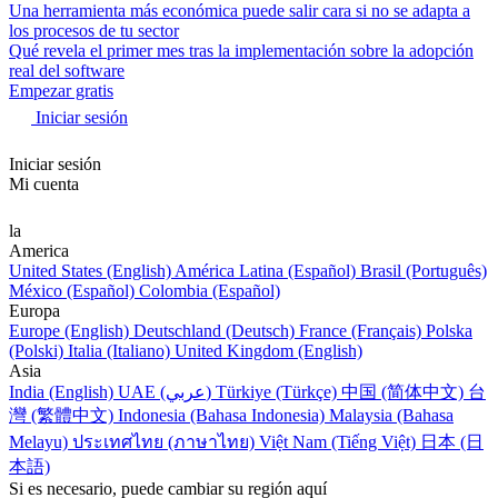
Una herramienta más económica puede salir cara si no se adapta a
los procesos de tu sector
Qué revela el primer mes tras la implementación sobre la adopción
real del software
Empezar gratis
Iniciar sesión
Iniciar sesión
Mi cuenta
la
America
United States (English)
América Latina (Español)
Brasil (Português)
México (Español)
Colombia (Español)
Europa
Europe (English)
Deutschland (Deutsch)
France (Français)
Polska
(Polski)
Italia (Italiano)
United Kingdom (English)
Asia
India (English)
UAE (عربي)
Türkiye (Türkçe)
中国 (简体中文)
台
灣 (繁體中文)
Indonesia (Bahasa Indonesia)
Malaysia (Bahasa
Melayu)
ประเทศไทย (ภาษาไทย)
Việt Nam (Tiếng Việt)
日本 (日
本語)
Si es necesario, puede cambiar su región aquí