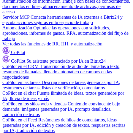
Administración de información
Trabaje con bases de conocimientos,
documentos en línea, almacenamiento de archivos, permisos de
acceso
Servidor MCP
Conecta herramientas de IA externas a Bitrix24 y
ejecuta acciones seguras en tu espacio de trabajo
Automatización
Optimice las operaciones con solicitudes,
aprobaciones, informes de gastos, RPA, automatización del flujo de
trabajo
Ver todas las funciones de RR. HH. y automatización
CoPilot
CoPilot
Su asistente potenciado por IA en Bitrix24
CoPilot en el CRM
Transcripción de audio de llamadas a texto,
resumen de llamadas, llenado automático de campos en las
negociaciones
CoPilot en las tareas
Descripciones de tareas generadas por IA,
resúmenes de tareas, listas de verificación, comentarios
CoPilot en el chat
Fuente ilimitada de ideas, textos generados por
IA, lluvia de ideas y más
CoPilot en los sitios web y tiendas
Contenido convincente bajo
demanda, imágenes generadas por IA, prompts detallados,
traducción de textos
CoPilot en el Feed
Resúmenes de hilos de comentarios, ideas
generadas por IA, edición y creación de textos, respuestas escritas
por IA, traducción de textos