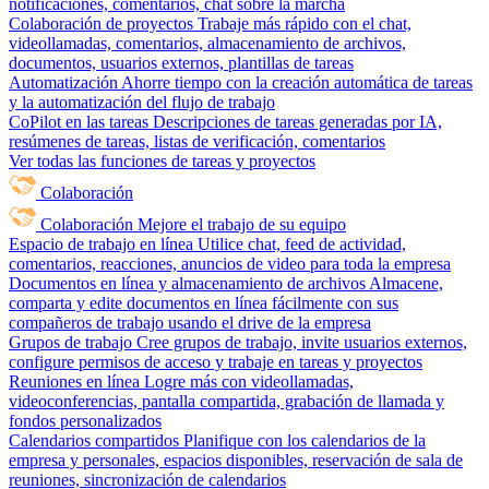
notificaciones, comentarios, chat sobre la marcha
Colaboración de proyectos
Trabaje más rápido con el chat,
videollamadas, comentarios, almacenamiento de archivos,
documentos, usuarios externos, plantillas de tareas
Automatización
Ahorre tiempo con la creación automática de tareas
y la automatización del flujo de trabajo
CoPilot en las tareas
Descripciones de tareas generadas por IA,
resúmenes de tareas, listas de verificación, comentarios
Ver todas las funciones de tareas y proyectos
Colaboración
Colaboración
Mejore el trabajo de su equipo
Espacio de trabajo en línea
Utilice chat, feed de actividad,
comentarios, reacciones, anuncios de video para toda la empresa
Documentos en línea y almacenamiento de archivos
Almacene,
comparta y edite documentos en línea fácilmente con sus
compañeros de trabajo usando el drive de la empresa
Grupos de trabajo
Cree grupos de trabajo, invite usuarios externos,
configure permisos de acceso y trabaje en tareas y proyectos
Reuniones en línea
Logre más con videollamadas,
videoconferencias, pantalla compartida, grabación de llamada y
fondos personalizados
Calendarios compartidos
Planifique con los calendarios de la
empresa y personales, espacios disponibles, reservación de sala de
reuniones, sincronización de calendarios