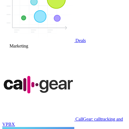
Deals
Marketing
CallGear: calltracking and
VPBX