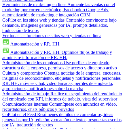
Herramientas de marketing en línea
Aumente las ventas con el
marketing por correo electrónico, Facebook o Google Ads,
automatización de marketing e integración CRM
CoPilot en los sitios web y tiendas
Contenido convincente bajo
demanda, imágenes generadas por IA, prompts detallados,
traducción de textos
Ver todas las funciones de sitios web y tiendas en línea
Automatización y RR. HH.
Automatización y RR. HH.
Optimice flujos de trabajo y
administre información de RR. HH.
Administración de los empleados
Use perfiles de empleado,
estructura de la empresa, permisos de acceso y directorio activo
Cultura y compromiso
Obtenga noticias de la empresa, encuestas,
insignias de reconocimiento, etiquetas y notificaciones personales
RR. HH. móviles
Chat, videollamadas, perfiles de empleado,
aprobaciones, notificaciones sobre la marcha
Administración de trabajo
Realice un seguimiento del rendimiento
del empleado con KPI, informes de trabajo, vista del supervisor
Comunicaciones internas
Comuníquese con anuncios en video,
recordatorios, chats públicos y privados
CoPilot en el Feed
Resúmenes de hilos de comentarios, ideas
generadas por IA, edición y creación de textos, respuestas escritas
por IA, traducción de textos