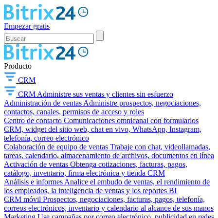
Empezar gratis
Producto
CRM
CRM
Administre sus ventas y clientes sin esfuerzo
Administración de ventas
Administre prospectos, negociaciones,
contactos, canales, permisos de acceso y roles
Centro de contacto
Comunicaciones omnicanal con formularios
CRM, widget del sitio web, chat en vivo, WhatsApp, Instagram,
telefonía, correo electrónico
Colaboración de equipo de ventas
Trabaje con chat, videollamadas,
tareas, calendario, almacenamiento de archivos, documentos en línea
Activación de ventas
Obtenga cotizaciones, facturas, pagos,
catálogo, inventario, firma electrónica y tienda CRM
Análisis e informes
Analice el embudo de ventas, el rendimiento de
los empleados, la inteligencia de ventas y los reportes BI
CRM móvil
Prospectos, negociaciones, facturas, pagos, telefonía,
correos electrónicos, inventario y calendario al alcance de sus manos
Marketing
Use campañas por correo electrónico, publicidad en redes