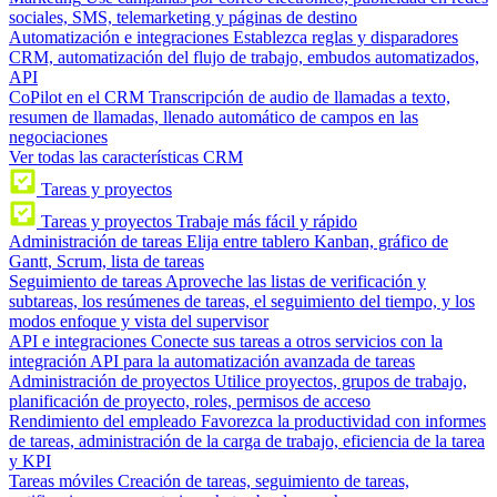
sociales, SMS, telemarketing y páginas de destino
Automatización e integraciones
Establezca reglas y disparadores
CRM, automatización del flujo de trabajo, embudos automatizados,
API
CoPilot en el CRM
Transcripción de audio de llamadas a texto,
resumen de llamadas, llenado automático de campos en las
negociaciones
Ver todas las características CRM
Tareas y proyectos
Tareas y proyectos
Trabaje más fácil y rápido
Administración de tareas
Elija entre tablero Kanban, gráfico de
Gantt, Scrum, lista de tareas
Seguimiento de tareas
Aproveche las listas de verificación y
subtareas, los resúmenes de tareas, el seguimiento del tiempo, y los
modos enfoque y vista del supervisor
API e integraciones
Conecte sus tareas a otros servicios con la
integración API para la automatización avanzada de tareas
Administración de proyectos
Utilice proyectos, grupos de trabajo,
planificación de proyecto, roles, permisos de acceso
Rendimiento del empleado
Favorezca la productividad con informes
de tareas, administración de la carga de trabajo, eficiencia de la tarea
y KPI
Tareas móviles
Creación de tareas, seguimiento de tareas,