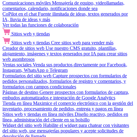
Comunicaciones móviles
Mensajería de equipo, videollamadas,
comentarios, calendario, notificaciones donde sea
CoPilot en el chat
Fuente ilimitada de ideas, textos generados por
IA, lluvia de ideas y más
Ver todas las funciones de colaboración
Sitios web y tiendas
Sitios web y tiendas
Cree sitios web para vender más
Creador de sitios web
Use nuestro CMS gratuito, plantillas,
alojamiento, imágenes y textos generados por IA para crear sitios
web asombrosos
Ventas sociales
Venda sus productos directamente por Facebook,
Instagram, WhatsApp o Telegram
Formularios del sitio web
Capture prospectos con formularios de
pedidos personalizados, formularios de registro y comentarios, y
formularios con campos condicionales
Páginas de destino
Genere prospectos con formularios de captura,
embudos automatizados e integración de Google Analytics
Tienda en línea
Maximice el comercio electrónico con la gestión del
inventario, procesamiento de pedidos, entrega y pagos en línea
Sitios web y tiendas en línea móviles
Diseño reactivo, pedidos en
línea, administración del cliente en su bolsillo
Widget del sitio web
Habilite el widget para chatear con visitantes
del sitio web, use mensajerías populares y acepte solicitudes de
devolución de llamada