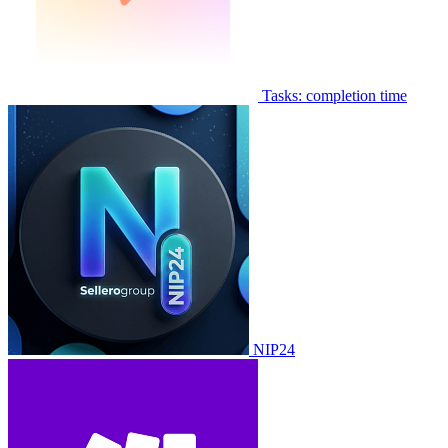
Tasks: completion time
NIP24