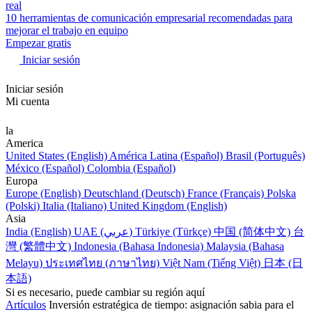
real
10 herramientas de comunicación empresarial recomendadas para
mejorar el trabajo en equipo
Empezar gratis
Iniciar sesión
Iniciar sesión
Mi cuenta
la
America
United States (English)
América Latina (Español)
Brasil (Português)
México (Español)
Colombia (Español)
Europa
Europe (English)
Deutschland (Deutsch)
France (Français)
Polska
(Polski)
Italia (Italiano)
United Kingdom (English)
Asia
India (English)
UAE (عربي)
Türkiye (Türkçe)
中国 (简体中文)
台
灣 (繁體中文)
Indonesia (Bahasa Indonesia)
Malaysia (Bahasa
Melayu)
ประเทศไทย (ภาษาไทย)
Việt Nam (Tiếng Việt)
日本 (日
本語)
Si es necesario, puede cambiar su región aquí
Artículos
Inversión estratégica de tiempo: asignación sabia para el