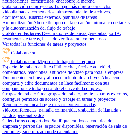
notificaciones, comentarios, chat sobre la marcha
Colaboración de proyectos
Trabaje más rápido con el chat,
videollamadas, comentarios, almacenamiento de archivos,
documentos, usuarios externos, plantillas de tareas
Automatización
Ahorre tiempo con la creación automática de tareas
y la automatización del flujo de trabajo
CoPilot en las tareas
Descripciones de tareas generadas por IA,
resúmenes de tareas, listas de verificación, comentarios
Ver todas las funciones de tareas y proyectos
Colaboración
Colaboración
Mejore el trabajo de su equipo
Espacio de trabajo en línea
Utilice chat, feed de actividad,
comentarios, reacciones, anuncios de video para toda la empresa
Documentos en línea y almacenamiento de archivos
Almacene,
comparta y edite documentos en línea fácilmente con sus
compañeros de trabajo usando el drive de la empresa
Grupos de trabajo
Cree grupos de trabajo, invite usuarios externos,
configure permisos de acceso y trabaje en tareas y proyectos
Reuniones en línea
Logre más con videollamadas,
videoconferencias, pantalla compartida, grabación de llamada y
fondos personalizados
Calendarios compartidos
Planifique con los calendarios de la
empresa y personales, espacios disponibles, reservación de sala de
reuniones, sincronización de calendarios