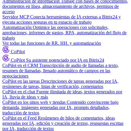
Administración de información
Trabaje con bases de conocimientos,
documentos en línea, almacenamiento de archivos, permisos de
acceso
Servidor MCP
Conecta herramientas de IA externas a Bitrix24 y
ejecuta acciones seguras en tu espacio de trabajo
Automatización
Optimice las operaciones con solicitudes,
aprobaciones, informes de gastos, RPA, automatización del flujo de
trabajo
Ver todas las funciones de RR. HH. y automatización
CoPilot
CoPilot
Su asistente potenciado por IA en Bitrix24
CoPilot en el CRM
Transcripción de audio de llamadas a texto,
resumen de llamadas, llenado automático de campos en las
negociaciones
CoPilot en las tareas
Descripciones de tareas generadas por IA,
resúmenes de tareas, listas de verificación, comentarios
CoPilot en el chat
Fuente ilimitada de ideas, textos generados por
IA, lluvia de ideas y más
CoPilot en los sitios web y tiendas
Contenido convincente bajo
demanda, imágenes generadas por IA, prompts detallados,
traducción de textos
CoPilot en el Feed
Resúmenes de hilos de comentarios, ideas
generadas por IA, edición y creación de textos, respuestas escritas
por IA, traducción de textos