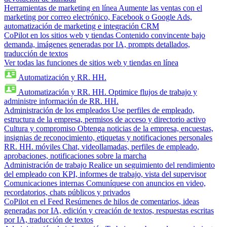
Herramientas de marketing en línea
Aumente las ventas con el
marketing por correo electrónico, Facebook o Google Ads,
automatización de marketing e integración CRM
CoPilot en los sitios web y tiendas
Contenido convincente bajo
demanda, imágenes generadas por IA, prompts detallados,
traducción de textos
Ver todas las funciones de sitios web y tiendas en línea
Automatización y RR. HH.
Automatización y RR. HH.
Optimice flujos de trabajo y
administre información de RR. HH.
Administración de los empleados
Use perfiles de empleado,
estructura de la empresa, permisos de acceso y directorio activo
Cultura y compromiso
Obtenga noticias de la empresa, encuestas,
insignias de reconocimiento, etiquetas y notificaciones personales
RR. HH. móviles
Chat, videollamadas, perfiles de empleado,
aprobaciones, notificaciones sobre la marcha
Administración de trabajo
Realice un seguimiento del rendimiento
del empleado con KPI, informes de trabajo, vista del supervisor
Comunicaciones internas
Comuníquese con anuncios en video,
recordatorios, chats públicos y privados
CoPilot en el Feed
Resúmenes de hilos de comentarios, ideas
generadas por IA, edición y creación de textos, respuestas escritas
por IA, traducción de textos