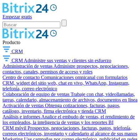
Empezar gratis
Producto
CRM
CRM
Administre sus ventas y clientes sin esfuerzo
Administración de ventas
Administre prospectos, negociaciones,
contactos, canales, permisos de acceso y roles
Centro de contacto
Comunicaciones omnicanal con formularios
CRM, widget del sitio web, chat en vivo, WhatsApp, Instagram,
telefonía, correo electrónico
Colaboración de equipo de ventas
Trabaje con chat, videollamadas,
tareas, calendario, almacenamiento de archivos, documentos en línea
Activación de ventas
Obtenga cotizaciones, facturas, pagos,
catálogo, inventario, firma electrónica y tienda CRM
Análisis e informes
Analice el embudo de ventas, el rendimiento de
los empleados, la inteligencia de ventas y los reportes BI
CRM móvil
Prospectos, negociaciones, facturas, pagos, telefonía,
correos electrónicos, inventario y calendario al alcance de sus manos
Marketing
Use campañas por correo electrónico, publicidad en redes