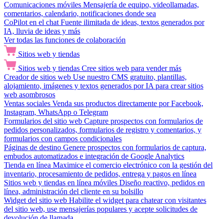
Comunicaciones móviles
Mensajería de equipo, videollamadas,
comentarios, calendario, notificaciones donde sea
CoPilot en el chat
Fuente ilimitada de ideas, textos generados por
IA, lluvia de ideas y más
Ver todas las funciones de colaboración
Sitios web y tiendas
Sitios web y tiendas
Cree sitios web para vender más
Creador de sitios web
Use nuestro CMS gratuito, plantillas,
alojamiento, imágenes y textos generados por IA para crear sitios
web asombrosos
Ventas sociales
Venda sus productos directamente por Facebook,
Instagram, WhatsApp o Telegram
Formularios del sitio web
Capture prospectos con formularios de
pedidos personalizados, formularios de registro y comentarios, y
formularios con campos condicionales
Páginas de destino
Genere prospectos con formularios de captura,
embudos automatizados e integración de Google Analytics
Tienda en línea
Maximice el comercio electrónico con la gestión del
inventario, procesamiento de pedidos, entrega y pagos en línea
Sitios web y tiendas en línea móviles
Diseño reactivo, pedidos en
línea, administración del cliente en su bolsillo
Widget del sitio web
Habilite el widget para chatear con visitantes
del sitio web, use mensajerías populares y acepte solicitudes de
devolución de llamada