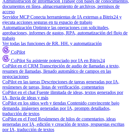
Administración de información
Trabaje con bases de conocimientos,
documentos en línea, almacenamiento de archivos, permisos de
acceso
Servidor MCP
Conecta herramientas de IA externas a Bitrix24 y
ejecuta acciones seguras en tu espacio de trabajo
Automatización
Optimice las operaciones con solicitudes,
aprobaciones, informes de gastos, RPA, automatización del flujo de
trabajo
Ver todas las funciones de RR. HH. y automatización
CoPilot
CoPilot
Su asistente potenciado por IA en Bitrix24
CoPilot en el CRM
Transcripción de audio de llamadas a texto,
resumen de llamadas, llenado automático de campos en las
negociaciones
CoPilot en las tareas
Descripciones de tareas generadas por IA,
resúmenes de tareas, listas de verificación, comentarios
CoPilot en el chat
Fuente ilimitada de ideas, textos generados por
IA, lluvia de ideas y más
CoPilot en los sitios web y tiendas
Contenido convincente bajo
demanda, imágenes generadas por IA, prompts detallados,
traducción de textos
CoPilot en el Feed
Resúmenes de hilos de comentarios, ideas
generadas por IA, edición y creación de textos, respuestas escritas
por IA, traducción de textos