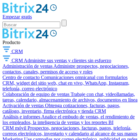
Empezar gratis
Producto
CRM
CRM
Administre sus ventas y clientes sin esfuerzo
Administración de ventas
Administre prospectos, negociaciones,
contactos, canales, permisos de acceso y roles
Centro de contacto
Comunicaciones omnicanal con formularios
CRM, widget del sitio web, chat en vivo, WhatsApp, Instagram,
telefonía, correo electrónico
Colaboración de equipo de ventas
Trabaje con chat, videollamadas,
tareas, calendario, almacenamiento de archivos, documentos en línea
Activación de ventas
Obtenga cotizaciones, facturas, pagos,
catálogo, inventario, firma electrónica y tienda CRM
Análisis e informes
Analice el embudo de ventas, el rendimiento de
los empleados, la inteligencia de ventas y los reportes BI
CRM móvil
Prospectos, negociaciones, facturas, pagos, telefonía,
correos electrónicos, inventario y calendario al alcance de sus manos
Marketing
Use campañas por correo electrónico, publicidad en redes