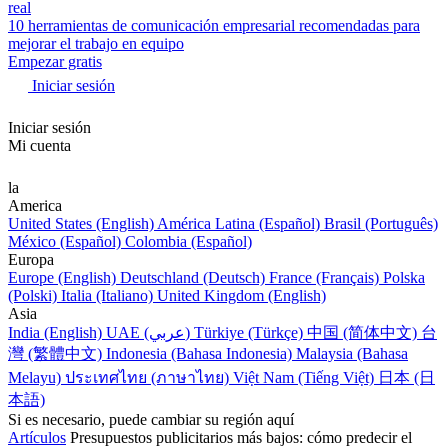
real
10 herramientas de comunicación empresarial recomendadas para
mejorar el trabajo en equipo
Empezar gratis
Iniciar sesión
Iniciar sesión
Mi cuenta
la
America
United States (English)
América Latina (Español)
Brasil (Português)
México (Español)
Colombia (Español)
Europa
Europe (English)
Deutschland (Deutsch)
France (Français)
Polska
(Polski)
Italia (Italiano)
United Kingdom (English)
Asia
India (English)
UAE (عربي)
Türkiye (Türkçe)
中国 (简体中文)
台
灣 (繁體中文)
Indonesia (Bahasa Indonesia)
Malaysia (Bahasa
Melayu)
ประเทศไทย (ภาษาไทย)
Việt Nam (Tiếng Việt)
日本 (日
本語)
Si es necesario, puede cambiar su región aquí
Artículos
Presupuestos publicitarios más bajos: cómo predecir el