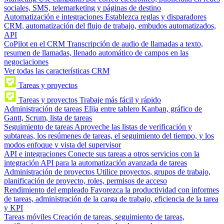
sociales, SMS, telemarketing y páginas de destino
Automatización e integraciones
Establezca reglas y disparadores
CRM, automatización del flujo de trabajo, embudos automatizados,
API
CoPilot en el CRM
Transcripción de audio de llamadas a texto,
resumen de llamadas, llenado automático de campos en las
negociaciones
Ver todas las características CRM
Tareas y proyectos
Tareas y proyectos
Trabaje más fácil y rápido
Administración de tareas
Elija entre tablero Kanban, gráfico de
Gantt, Scrum, lista de tareas
Seguimiento de tareas
Aproveche las listas de verificación y
subtareas, los resúmenes de tareas, el seguimiento del tiempo, y los
modos enfoque y vista del supervisor
API e integraciones
Conecte sus tareas a otros servicios con la
integración API para la automatización avanzada de tareas
Administración de proyectos
Utilice proyectos, grupos de trabajo,
planificación de proyecto, roles, permisos de acceso
Rendimiento del empleado
Favorezca la productividad con informes
de tareas, administración de la carga de trabajo, eficiencia de la tarea
y KPI
Tareas móviles
Creación de tareas, seguimiento de tareas,