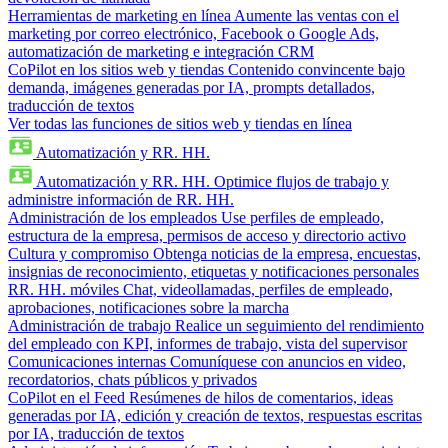
Herramientas de marketing en línea
Aumente las ventas con el
marketing por correo electrónico, Facebook o Google Ads,
automatización de marketing e integración CRM
CoPilot en los sitios web y tiendas
Contenido convincente bajo
demanda, imágenes generadas por IA, prompts detallados,
traducción de textos
Ver todas las funciones de sitios web y tiendas en línea
Automatización y RR. HH.
Automatización y RR. HH.
Optimice flujos de trabajo y
administre información de RR. HH.
Administración de los empleados
Use perfiles de empleado,
estructura de la empresa, permisos de acceso y directorio activo
Cultura y compromiso
Obtenga noticias de la empresa, encuestas,
insignias de reconocimiento, etiquetas y notificaciones personales
RR. HH. móviles
Chat, videollamadas, perfiles de empleado,
aprobaciones, notificaciones sobre la marcha
Administración de trabajo
Realice un seguimiento del rendimiento
del empleado con KPI, informes de trabajo, vista del supervisor
Comunicaciones internas
Comuníquese con anuncios en video,
recordatorios, chats públicos y privados
CoPilot en el Feed
Resúmenes de hilos de comentarios, ideas
generadas por IA, edición y creación de textos, respuestas escritas
por IA, traducción de textos