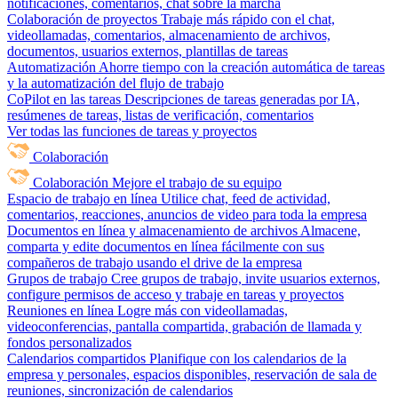
notificaciones, comentarios, chat sobre la marcha
Colaboración de proyectos
Trabaje más rápido con el chat,
videollamadas, comentarios, almacenamiento de archivos,
documentos, usuarios externos, plantillas de tareas
Automatización
Ahorre tiempo con la creación automática de tareas
y la automatización del flujo de trabajo
CoPilot en las tareas
Descripciones de tareas generadas por IA,
resúmenes de tareas, listas de verificación, comentarios
Ver todas las funciones de tareas y proyectos
Colaboración
Colaboración
Mejore el trabajo de su equipo
Espacio de trabajo en línea
Utilice chat, feed de actividad,
comentarios, reacciones, anuncios de video para toda la empresa
Documentos en línea y almacenamiento de archivos
Almacene,
comparta y edite documentos en línea fácilmente con sus
compañeros de trabajo usando el drive de la empresa
Grupos de trabajo
Cree grupos de trabajo, invite usuarios externos,
configure permisos de acceso y trabaje en tareas y proyectos
Reuniones en línea
Logre más con videollamadas,
videoconferencias, pantalla compartida, grabación de llamada y
fondos personalizados
Calendarios compartidos
Planifique con los calendarios de la
empresa y personales, espacios disponibles, reservación de sala de
reuniones, sincronización de calendarios