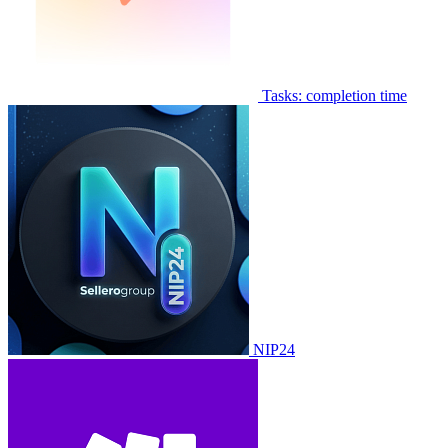
Tasks: completion time
NIP24