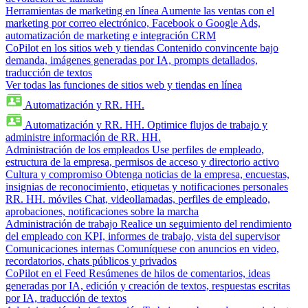
Herramientas de marketing en línea
Aumente las ventas con el
marketing por correo electrónico, Facebook o Google Ads,
automatización de marketing e integración CRM
CoPilot en los sitios web y tiendas
Contenido convincente bajo
demanda, imágenes generadas por IA, prompts detallados,
traducción de textos
Ver todas las funciones de sitios web y tiendas en línea
Automatización y RR. HH.
Automatización y RR. HH.
Optimice flujos de trabajo y
administre información de RR. HH.
Administración de los empleados
Use perfiles de empleado,
estructura de la empresa, permisos de acceso y directorio activo
Cultura y compromiso
Obtenga noticias de la empresa, encuestas,
insignias de reconocimiento, etiquetas y notificaciones personales
RR. HH. móviles
Chat, videollamadas, perfiles de empleado,
aprobaciones, notificaciones sobre la marcha
Administración de trabajo
Realice un seguimiento del rendimiento
del empleado con KPI, informes de trabajo, vista del supervisor
Comunicaciones internas
Comuníquese con anuncios en video,
recordatorios, chats públicos y privados
CoPilot en el Feed
Resúmenes de hilos de comentarios, ideas
generadas por IA, edición y creación de textos, respuestas escritas
por IA, traducción de textos