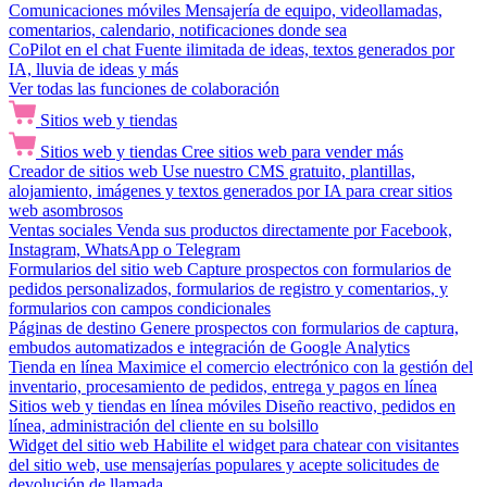
Comunicaciones móviles
Mensajería de equipo, videollamadas,
comentarios, calendario, notificaciones donde sea
CoPilot en el chat
Fuente ilimitada de ideas, textos generados por
IA, lluvia de ideas y más
Ver todas las funciones de colaboración
Sitios web y tiendas
Sitios web y tiendas
Cree sitios web para vender más
Creador de sitios web
Use nuestro CMS gratuito, plantillas,
alojamiento, imágenes y textos generados por IA para crear sitios
web asombrosos
Ventas sociales
Venda sus productos directamente por Facebook,
Instagram, WhatsApp o Telegram
Formularios del sitio web
Capture prospectos con formularios de
pedidos personalizados, formularios de registro y comentarios, y
formularios con campos condicionales
Páginas de destino
Genere prospectos con formularios de captura,
embudos automatizados e integración de Google Analytics
Tienda en línea
Maximice el comercio electrónico con la gestión del
inventario, procesamiento de pedidos, entrega y pagos en línea
Sitios web y tiendas en línea móviles
Diseño reactivo, pedidos en
línea, administración del cliente en su bolsillo
Widget del sitio web
Habilite el widget para chatear con visitantes
del sitio web, use mensajerías populares y acepte solicitudes de
devolución de llamada