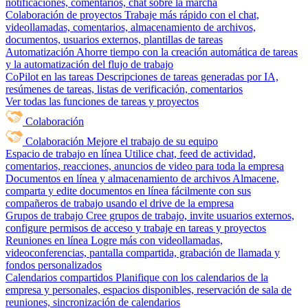
notificaciones, comentarios, chat sobre la marcha
Colaboración de proyectos
Trabaje más rápido con el chat,
videollamadas, comentarios, almacenamiento de archivos,
documentos, usuarios externos, plantillas de tareas
Automatización
Ahorre tiempo con la creación automática de tareas
y la automatización del flujo de trabajo
CoPilot en las tareas
Descripciones de tareas generadas por IA,
resúmenes de tareas, listas de verificación, comentarios
Ver todas las funciones de tareas y proyectos
Colaboración
Colaboración
Mejore el trabajo de su equipo
Espacio de trabajo en línea
Utilice chat, feed de actividad,
comentarios, reacciones, anuncios de video para toda la empresa
Documentos en línea y almacenamiento de archivos
Almacene,
comparta y edite documentos en línea fácilmente con sus
compañeros de trabajo usando el drive de la empresa
Grupos de trabajo
Cree grupos de trabajo, invite usuarios externos,
configure permisos de acceso y trabaje en tareas y proyectos
Reuniones en línea
Logre más con videollamadas,
videoconferencias, pantalla compartida, grabación de llamada y
fondos personalizados
Calendarios compartidos
Planifique con los calendarios de la
empresa y personales, espacios disponibles, reservación de sala de
reuniones, sincronización de calendarios