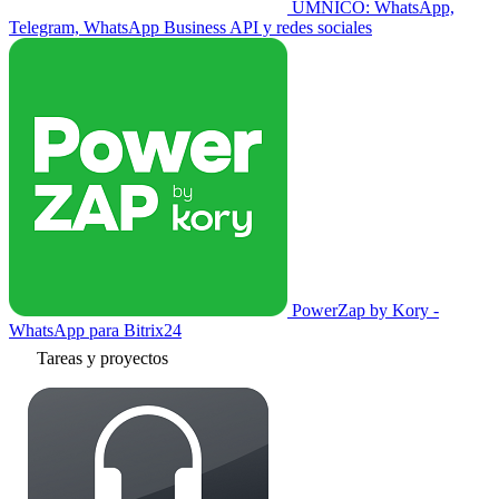
UMNICO: WhatsApp,
Telegram, WhatsApp Business API y redes sociales
PowerZap by Kory -
WhatsApp para Bitrix24
Tareas y proyectos