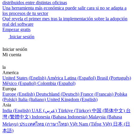
distribuidos entre distintas oficinas
Una herramienta más económica puede salir cara si no se adapta a
los procesos de tu sector
Qué revela el primer mes tras la implementación sobre la adopción
real del software
Empezar gratis
Iniciar sesión
Iniciar sesión
Mi cuenta
la
America
United States (English)
América Latina (Español)
Brasil (Português)
México (Español)
Colombia (Español)
Europa
Europe (English)
Deutschland (Deutsch)
France (Français)
Polska
(Polski)
Italia (Italiano)
United Kingdom (English)
Asia
India (English)
UAE (عربي)
Türkiye (Türkçe)
中国 (简体中文)
台
灣 (繁體中文)
Indonesia (Bahasa Indonesia)
Malaysia (Bahasa
Melayu)
ประเทศไทย (ภาษาไทย)
Việt Nam (Tiếng Việt)
日本 (日
本語)