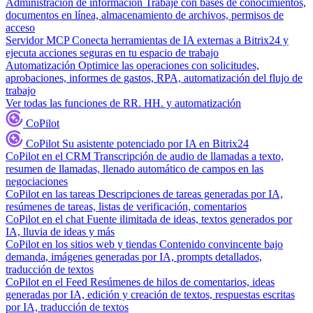
Administración de información
Trabaje con bases de conocimientos,
documentos en línea, almacenamiento de archivos, permisos de
acceso
Servidor MCP
Conecta herramientas de IA externas a Bitrix24 y
ejecuta acciones seguras en tu espacio de trabajo
Automatización
Optimice las operaciones con solicitudes,
aprobaciones, informes de gastos, RPA, automatización del flujo de
trabajo
Ver todas las funciones de RR. HH. y automatización
CoPilot
CoPilot
Su asistente potenciado por IA en Bitrix24
CoPilot en el CRM
Transcripción de audio de llamadas a texto,
resumen de llamadas, llenado automático de campos en las
negociaciones
CoPilot en las tareas
Descripciones de tareas generadas por IA,
resúmenes de tareas, listas de verificación, comentarios
CoPilot en el chat
Fuente ilimitada de ideas, textos generados por
IA, lluvia de ideas y más
CoPilot en los sitios web y tiendas
Contenido convincente bajo
demanda, imágenes generadas por IA, prompts detallados,
traducción de textos
CoPilot en el Feed
Resúmenes de hilos de comentarios, ideas
generadas por IA, edición y creación de textos, respuestas escritas
por IA, traducción de textos