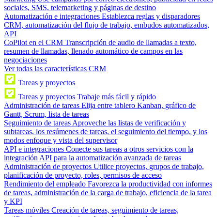
sociales, SMS, telemarketing y páginas de destino
Automatización e integraciones
Establezca reglas y disparadores
CRM, automatización del flujo de trabajo, embudos automatizados,
API
CoPilot en el CRM
Transcripción de audio de llamadas a texto,
resumen de llamadas, llenado automático de campos en las
negociaciones
Ver todas las características CRM
Tareas y proyectos
Tareas y proyectos
Trabaje más fácil y rápido
Administración de tareas
Elija entre tablero Kanban, gráfico de
Gantt, Scrum, lista de tareas
Seguimiento de tareas
Aproveche las listas de verificación y
subtareas, los resúmenes de tareas, el seguimiento del tiempo, y los
modos enfoque y vista del supervisor
API e integraciones
Conecte sus tareas a otros servicios con la
integración API para la automatización avanzada de tareas
Administración de proyectos
Utilice proyectos, grupos de trabajo,
planificación de proyecto, roles, permisos de acceso
Rendimiento del empleado
Favorezca la productividad con informes
de tareas, administración de la carga de trabajo, eficiencia de la tarea
y KPI
Tareas móviles
Creación de tareas, seguimiento de tareas,