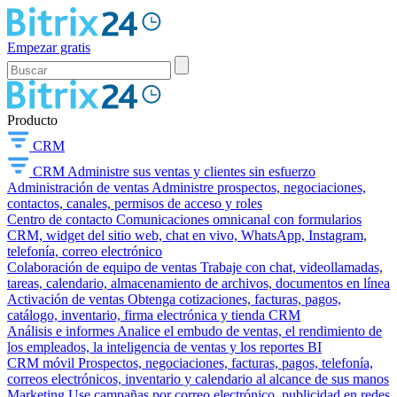
Empezar gratis
Producto
CRM
CRM
Administre sus ventas y clientes sin esfuerzo
Administración de ventas
Administre prospectos, negociaciones,
contactos, canales, permisos de acceso y roles
Centro de contacto
Comunicaciones omnicanal con formularios
CRM, widget del sitio web, chat en vivo, WhatsApp, Instagram,
telefonía, correo electrónico
Colaboración de equipo de ventas
Trabaje con chat, videollamadas,
tareas, calendario, almacenamiento de archivos, documentos en línea
Activación de ventas
Obtenga cotizaciones, facturas, pagos,
catálogo, inventario, firma electrónica y tienda CRM
Análisis e informes
Analice el embudo de ventas, el rendimiento de
los empleados, la inteligencia de ventas y los reportes BI
CRM móvil
Prospectos, negociaciones, facturas, pagos, telefonía,
correos electrónicos, inventario y calendario al alcance de sus manos
Marketing
Use campañas por correo electrónico, publicidad en redes