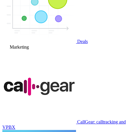
Deals
Marketing
CallGear: calltracking and
VPBX