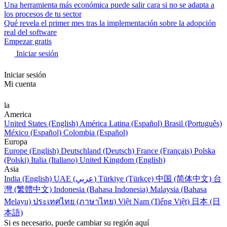
Una herramienta más económica puede salir cara si no se adapta a
los procesos de tu sector
Qué revela el primer mes tras la implementación sobre la adopción
real del software
Empezar gratis
Iniciar sesión
Iniciar sesión
Mi cuenta
la
America
United States (English)
América Latina (Español)
Brasil (Português)
México (Español)
Colombia (Español)
Europa
Europe (English)
Deutschland (Deutsch)
France (Français)
Polska
(Polski)
Italia (Italiano)
United Kingdom (English)
Asia
India (English)
UAE (عربي)
Türkiye (Türkçe)
中国 (简体中文)
台
灣 (繁體中文)
Indonesia (Bahasa Indonesia)
Malaysia (Bahasa
Melayu)
ประเทศไทย (ภาษาไทย)
Việt Nam (Tiếng Việt)
日本 (日
本語)
Si es necesario, puede cambiar su región aquí