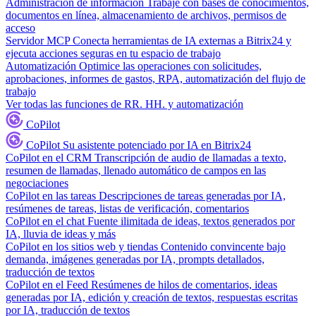
Administración de información
Trabaje con bases de conocimientos,
documentos en línea, almacenamiento de archivos, permisos de
acceso
Servidor MCP
Conecta herramientas de IA externas a Bitrix24 y
ejecuta acciones seguras en tu espacio de trabajo
Automatización
Optimice las operaciones con solicitudes,
aprobaciones, informes de gastos, RPA, automatización del flujo de
trabajo
Ver todas las funciones de RR. HH. y automatización
CoPilot
CoPilot
Su asistente potenciado por IA en Bitrix24
CoPilot en el CRM
Transcripción de audio de llamadas a texto,
resumen de llamadas, llenado automático de campos en las
negociaciones
CoPilot en las tareas
Descripciones de tareas generadas por IA,
resúmenes de tareas, listas de verificación, comentarios
CoPilot en el chat
Fuente ilimitada de ideas, textos generados por
IA, lluvia de ideas y más
CoPilot en los sitios web y tiendas
Contenido convincente bajo
demanda, imágenes generadas por IA, prompts detallados,
traducción de textos
CoPilot en el Feed
Resúmenes de hilos de comentarios, ideas
generadas por IA, edición y creación de textos, respuestas escritas
por IA, traducción de textos