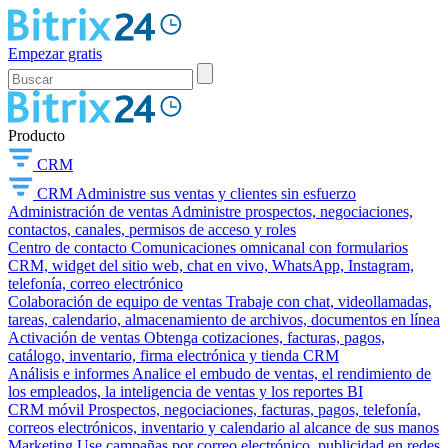
Empezar gratis
Producto
CRM
CRM
Administre sus ventas y clientes sin esfuerzo
Administración de ventas
Administre prospectos, negociaciones,
contactos, canales, permisos de acceso y roles
Centro de contacto
Comunicaciones omnicanal con formularios
CRM, widget del sitio web, chat en vivo, WhatsApp, Instagram,
telefonía, correo electrónico
Colaboración de equipo de ventas
Trabaje con chat, videollamadas,
tareas, calendario, almacenamiento de archivos, documentos en línea
Activación de ventas
Obtenga cotizaciones, facturas, pagos,
catálogo, inventario, firma electrónica y tienda CRM
Análisis e informes
Analice el embudo de ventas, el rendimiento de
los empleados, la inteligencia de ventas y los reportes BI
CRM móvil
Prospectos, negociaciones, facturas, pagos, telefonía,
correos electrónicos, inventario y calendario al alcance de sus manos
Marketing
Use campañas por correo electrónico, publicidad en redes