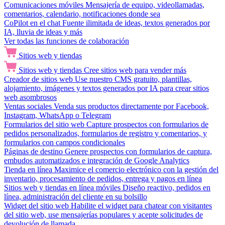
Comunicaciones móviles
Mensajería de equipo, videollamadas,
comentarios, calendario, notificaciones donde sea
CoPilot en el chat
Fuente ilimitada de ideas, textos generados por
IA, lluvia de ideas y más
Ver todas las funciones de colaboración
Sitios web y tiendas
Sitios web y tiendas
Cree sitios web para vender más
Creador de sitios web
Use nuestro CMS gratuito, plantillas,
alojamiento, imágenes y textos generados por IA para crear sitios
web asombrosos
Ventas sociales
Venda sus productos directamente por Facebook,
Instagram, WhatsApp o Telegram
Formularios del sitio web
Capture prospectos con formularios de
pedidos personalizados, formularios de registro y comentarios, y
formularios con campos condicionales
Páginas de destino
Genere prospectos con formularios de captura,
embudos automatizados e integración de Google Analytics
Tienda en línea
Maximice el comercio electrónico con la gestión del
inventario, procesamiento de pedidos, entrega y pagos en línea
Sitios web y tiendas en línea móviles
Diseño reactivo, pedidos en
línea, administración del cliente en su bolsillo
Widget del sitio web
Habilite el widget para chatear con visitantes
del sitio web, use mensajerías populares y acepte solicitudes de
devolución de llamada