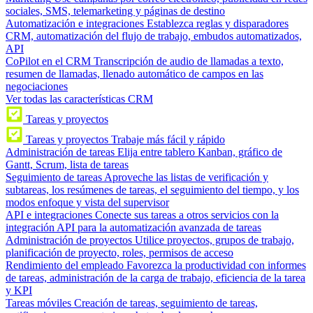
sociales, SMS, telemarketing y páginas de destino
Automatización e integraciones
Establezca reglas y disparadores
CRM, automatización del flujo de trabajo, embudos automatizados,
API
CoPilot en el CRM
Transcripción de audio de llamadas a texto,
resumen de llamadas, llenado automático de campos en las
negociaciones
Ver todas las características CRM
Tareas y proyectos
Tareas y proyectos
Trabaje más fácil y rápido
Administración de tareas
Elija entre tablero Kanban, gráfico de
Gantt, Scrum, lista de tareas
Seguimiento de tareas
Aproveche las listas de verificación y
subtareas, los resúmenes de tareas, el seguimiento del tiempo, y los
modos enfoque y vista del supervisor
API e integraciones
Conecte sus tareas a otros servicios con la
integración API para la automatización avanzada de tareas
Administración de proyectos
Utilice proyectos, grupos de trabajo,
planificación de proyecto, roles, permisos de acceso
Rendimiento del empleado
Favorezca la productividad con informes
de tareas, administración de la carga de trabajo, eficiencia de la tarea
y KPI
Tareas móviles
Creación de tareas, seguimiento de tareas,