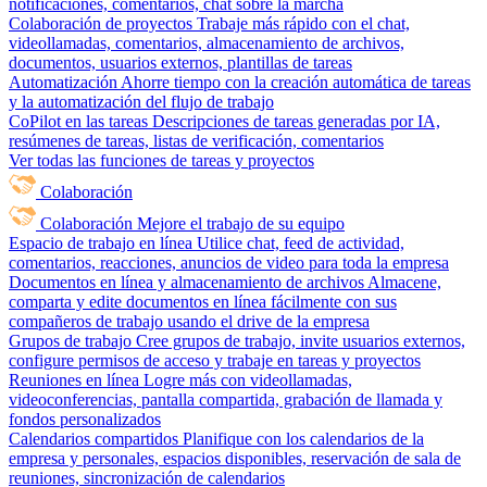
notificaciones, comentarios, chat sobre la marcha
Colaboración de proyectos
Trabaje más rápido con el chat,
videollamadas, comentarios, almacenamiento de archivos,
documentos, usuarios externos, plantillas de tareas
Automatización
Ahorre tiempo con la creación automática de tareas
y la automatización del flujo de trabajo
CoPilot en las tareas
Descripciones de tareas generadas por IA,
resúmenes de tareas, listas de verificación, comentarios
Ver todas las funciones de tareas y proyectos
Colaboración
Colaboración
Mejore el trabajo de su equipo
Espacio de trabajo en línea
Utilice chat, feed de actividad,
comentarios, reacciones, anuncios de video para toda la empresa
Documentos en línea y almacenamiento de archivos
Almacene,
comparta y edite documentos en línea fácilmente con sus
compañeros de trabajo usando el drive de la empresa
Grupos de trabajo
Cree grupos de trabajo, invite usuarios externos,
configure permisos de acceso y trabaje en tareas y proyectos
Reuniones en línea
Logre más con videollamadas,
videoconferencias, pantalla compartida, grabación de llamada y
fondos personalizados
Calendarios compartidos
Planifique con los calendarios de la
empresa y personales, espacios disponibles, reservación de sala de
reuniones, sincronización de calendarios