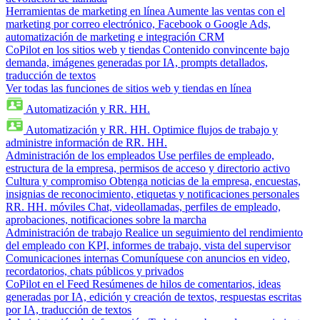
Herramientas de marketing en línea
Aumente las ventas con el
marketing por correo electrónico, Facebook o Google Ads,
automatización de marketing e integración CRM
CoPilot en los sitios web y tiendas
Contenido convincente bajo
demanda, imágenes generadas por IA, prompts detallados,
traducción de textos
Ver todas las funciones de sitios web y tiendas en línea
Automatización y RR. HH.
Automatización y RR. HH.
Optimice flujos de trabajo y
administre información de RR. HH.
Administración de los empleados
Use perfiles de empleado,
estructura de la empresa, permisos de acceso y directorio activo
Cultura y compromiso
Obtenga noticias de la empresa, encuestas,
insignias de reconocimiento, etiquetas y notificaciones personales
RR. HH. móviles
Chat, videollamadas, perfiles de empleado,
aprobaciones, notificaciones sobre la marcha
Administración de trabajo
Realice un seguimiento del rendimiento
del empleado con KPI, informes de trabajo, vista del supervisor
Comunicaciones internas
Comuníquese con anuncios en video,
recordatorios, chats públicos y privados
CoPilot en el Feed
Resúmenes de hilos de comentarios, ideas
generadas por IA, edición y creación de textos, respuestas escritas
por IA, traducción de textos