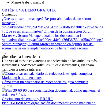
Menos trabajo manual
OBTÉN UNA DEMO GRATUITA
Contenido
¿Qué es un scrum manager?
Responsabilidades de un scrum
manager
[
/upload/medialibrary/942/942d4147448710db0ba20fb759cf7d3a.jpg
]
¿Qué es un scrum master?
Origen de la comparación
Scrum
Master vs. Scrum Manager: cuál de los dos contratar
[
/upload/medialibrary/ae8/ae809eee44c9cf36d36f58def0504008.jpg ]
Scrum Manager y Scrum Master trabajando en equipo
Rol del
scrum master en la implementación de herramientas scrum
¡Suscríbete a la newsletter!
Una vez al mes te enviaremos una selección de los artículos más
interesantes. Solamente artículos útiles e interesantes, sin spam.
También te puede interesar
Marketing basado en datos
Cómo crear un calendario de redes sociales: guía completa
12 min
Crecimiento del equipo y RR.HH.
Plan 30-60-90 para organización documental: cómo mantener el