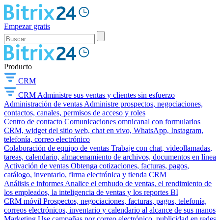
Empezar gratis
Producto
CRM
CRM
Administre sus ventas y clientes sin esfuerzo
Administración de ventas
Administre prospectos, negociaciones,
contactos, canales, permisos de acceso y roles
Centro de contacto
Comunicaciones omnicanal con formularios
CRM, widget del sitio web, chat en vivo, WhatsApp, Instagram,
telefonía, correo electrónico
Colaboración de equipo de ventas
Trabaje con chat, videollamadas,
tareas, calendario, almacenamiento de archivos, documentos en línea
Activación de ventas
Obtenga cotizaciones, facturas, pagos,
catálogo, inventario, firma electrónica y tienda CRM
Análisis e informes
Analice el embudo de ventas, el rendimiento de
los empleados, la inteligencia de ventas y los reportes BI
CRM móvil
Prospectos, negociaciones, facturas, pagos, telefonía,
correos electrónicos, inventario y calendario al alcance de sus manos
Marketing
Use campañas por correo electrónico, publicidad en redes