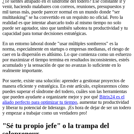
¿Te sientes atrapado en el síndrome del todero? Ese constante ir y
venir, haciendo malabares con correos, reuniones, presupuestos y
mil tareas más, puede parecer normal en un mundo donde “ser
multitasking” se ha convertido en un requisito no oficial. Pero la
realidad es que intentar abarcarlo todo al mismo tiempo no solo
puede ser agotador, sino que también sabotea tu productividad y tu
capacidad para tomar decisiones estratégicas.
En un entorno laboral donde "usar múltiples sombreros" es la
norma, especialmente en startups o empresas medianas, el riesgo de
caer en la dispersión es altísimo. Lo que comienza como un esfuerzo
por maximizar el tiempo termina en resultados inconsistentes, estrés
acumulado y la sensación de que no avanzas lo suficiente en lo
realmente importante.
Por suerte, existe una solución: aprender a gestionar proyectos de
manera eficiente y estratégica. En este artículo, exploraremos cómo
puedes superar el síndrome del todero, cuáles son las herramientas
que pueden ayudarte a organizarte mejor y por qué
Bitrix24 es el
aliado perfecto para optimizar tu tiempo
, aumentar tu productividad
y liberar tu potencial de liderazgo. ¡Es hora de dejar de ser un todero
y empezar a trabajar como un verdadero pro!
"Sé tu propio jefe" o la trampa del
solopreneur