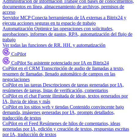
Administración de información
Trabaje con bases de conocimientos,
documentos en línea, almacenamiento de archivos, permisos de
acceso
Servidor MCP
Conecta herramientas de IA externas a Bitrix24 y
ejecuta acciones seguras en tu espacio de trabajo
Automatización
Optimice las operaciones con solicitudes,
aprobaciones, informes de gastos, RPA, automatización del flujo de
trabajo
Ver todas las funciones de RR. HH. y automatización
CoPilot
CoPilot
Su asistente potenciado por IA en Bitrix24
CoPilot en el CRM
Transcripción de audio de llamadas a texto,
resumen de llamadas, llenado automático de campos en las
negociaciones
CoPilot en las tareas
Descripciones de tareas generadas por IA,
resúmenes de tareas, listas de verificación, comentarios
CoPilot en el chat
Fuente ilimitada de ideas, textos generados por
IA, lluvia de ideas y más
CoPilot en los sitios web y tiendas
Contenido convincente bajo
demanda, imágenes generadas por IA, prompts detallados,
traducción de textos
CoPilot en el Feed
Resúmenes de hilos de comentarios, ideas
generadas por IA, edición y creación de textos, respuestas escritas
por IA, traducción de textos