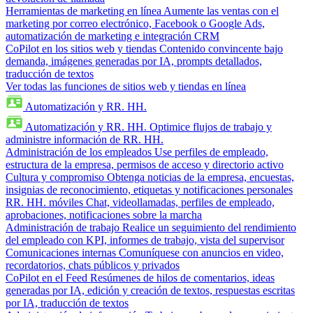
Herramientas de marketing en línea
Aumente las ventas con el
marketing por correo electrónico, Facebook o Google Ads,
automatización de marketing e integración CRM
CoPilot en los sitios web y tiendas
Contenido convincente bajo
demanda, imágenes generadas por IA, prompts detallados,
traducción de textos
Ver todas las funciones de sitios web y tiendas en línea
Automatización y RR. HH.
Automatización y RR. HH.
Optimice flujos de trabajo y
administre información de RR. HH.
Administración de los empleados
Use perfiles de empleado,
estructura de la empresa, permisos de acceso y directorio activo
Cultura y compromiso
Obtenga noticias de la empresa, encuestas,
insignias de reconocimiento, etiquetas y notificaciones personales
RR. HH. móviles
Chat, videollamadas, perfiles de empleado,
aprobaciones, notificaciones sobre la marcha
Administración de trabajo
Realice un seguimiento del rendimiento
del empleado con KPI, informes de trabajo, vista del supervisor
Comunicaciones internas
Comuníquese con anuncios en video,
recordatorios, chats públicos y privados
CoPilot en el Feed
Resúmenes de hilos de comentarios, ideas
generadas por IA, edición y creación de textos, respuestas escritas
por IA, traducción de textos