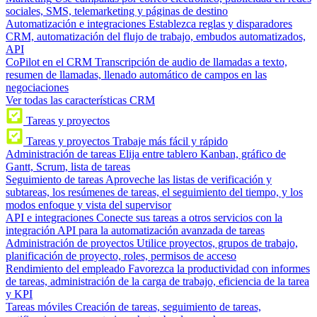
sociales, SMS, telemarketing y páginas de destino
Automatización e integraciones
Establezca reglas y disparadores
CRM, automatización del flujo de trabajo, embudos automatizados,
API
CoPilot en el CRM
Transcripción de audio de llamadas a texto,
resumen de llamadas, llenado automático de campos en las
negociaciones
Ver todas las características CRM
Tareas y proyectos
Tareas y proyectos
Trabaje más fácil y rápido
Administración de tareas
Elija entre tablero Kanban, gráfico de
Gantt, Scrum, lista de tareas
Seguimiento de tareas
Aproveche las listas de verificación y
subtareas, los resúmenes de tareas, el seguimiento del tiempo, y los
modos enfoque y vista del supervisor
API e integraciones
Conecte sus tareas a otros servicios con la
integración API para la automatización avanzada de tareas
Administración de proyectos
Utilice proyectos, grupos de trabajo,
planificación de proyecto, roles, permisos de acceso
Rendimiento del empleado
Favorezca la productividad con informes
de tareas, administración de la carga de trabajo, eficiencia de la tarea
y KPI
Tareas móviles
Creación de tareas, seguimiento de tareas,