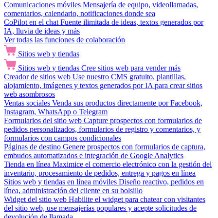
Comunicaciones móviles
Mensajería de equipo, videollamadas,
comentarios, calendario, notificaciones donde sea
CoPilot en el chat
Fuente ilimitada de ideas, textos generados por
IA, lluvia de ideas y más
Ver todas las funciones de colaboración
Sitios web y tiendas
Sitios web y tiendas
Cree sitios web para vender más
Creador de sitios web
Use nuestro CMS gratuito, plantillas,
alojamiento, imágenes y textos generados por IA para crear sitios
web asombrosos
Ventas sociales
Venda sus productos directamente por Facebook,
Instagram, WhatsApp o Telegram
Formularios del sitio web
Capture prospectos con formularios de
pedidos personalizados, formularios de registro y comentarios, y
formularios con campos condicionales
Páginas de destino
Genere prospectos con formularios de captura,
embudos automatizados e integración de Google Analytics
Tienda en línea
Maximice el comercio electrónico con la gestión del
inventario, procesamiento de pedidos, entrega y pagos en línea
Sitios web y tiendas en línea móviles
Diseño reactivo, pedidos en
línea, administración del cliente en su bolsillo
Widget del sitio web
Habilite el widget para chatear con visitantes
del sitio web, use mensajerías populares y acepte solicitudes de
devolución de llamada