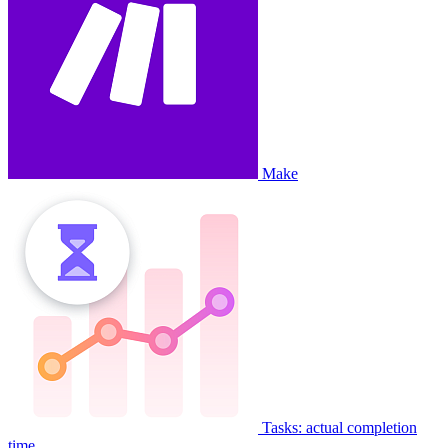
Make
Tasks: actual completion
time