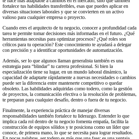
te hace más adaptable a cambios en el mercado, sino que también
fortalece tus habilidades transferibles, esas que puedes aplicar en
diversas situaciones laborales y que se convierten en un activo
valioso para cualquier empresa o proyecto.
Cuando eres el arquitecto de tu negocio, conocer a profundidad cada
tarea te permite tomar decisiones más informadas en el futuro. ¿Qué
herramientas necesitas para optimizar procesos? ¿Qué roles son
críticos para tu operación? Este conocimiento te ayudará a delegar
con precisión y a identificar oportunidades de automatización.
Además, ser lo que algunos llaman generalista también es una
estrategia para “blindar” tu carrera profesional. Si bien la
especialización tiene su lugar, en un mundo laboral dinámico, la
capacidad de adaptarte rápidamente a nuevas necesidades o cambios
puede ser la diferencia entre mantenerte competitivo o quedar
obsoleto. Las habilidades adquiridas como todero, como la gestión
de proyectos, la comunicación efectiva o la resolución de problemas,
te preparan para cualquier desafío, dentro o fuera de tu negocio.
Finalmente, la experiencia práctica de manejar diversas
responsabilidades también fortalece tu liderazgo. Entender lo que
implica cada rol dentro de tu negocio fomenta empatía, facilita la
construcción de equipos sólidos y te posiciona como un líder que
conoce, de primera mano, lo que se necesita para lograr resultados.
En pocas palabras, ser todero es más que una fase: es una ventaja