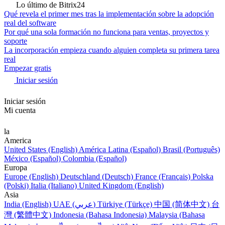
Lo último de Bitrix24
Qué revela el primer mes tras la implementación sobre la adopción
real del software
Por qué una sola formación no funciona para ventas, proyectos y
soporte
La incorporación empieza cuando alguien completa su primera tarea
real
Empezar gratis
Iniciar sesión
Iniciar sesión
Mi cuenta
la
America
United States (English)
América Latina (Español)
Brasil (Português)
México (Español)
Colombia (Español)
Europa
Europe (English)
Deutschland (Deutsch)
France (Français)
Polska
(Polski)
Italia (Italiano)
United Kingdom (English)
Asia
India (English)
UAE (عربي)
Türkiye (Türkçe)
中国 (简体中文)
台
灣 (繁體中文)
Indonesia (Bahasa Indonesia)
Malaysia (Bahasa