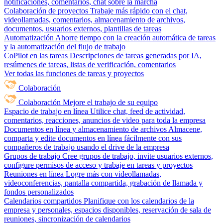
notificaciones, comentarios, chat sobre la marcha
Colaboración de proyectos
Trabaje más rápido con el chat,
videollamadas, comentarios, almacenamiento de archivos,
documentos, usuarios externos, plantillas de tareas
Automatización
Ahorre tiempo con la creación automática de tareas
y la automatización del flujo de trabajo
CoPilot en las tareas
Descripciones de tareas generadas por IA,
resúmenes de tareas, listas de verificación, comentarios
Ver todas las funciones de tareas y proyectos
Colaboración
Colaboración
Mejore el trabajo de su equipo
Espacio de trabajo en línea
Utilice chat, feed de actividad,
comentarios, reacciones, anuncios de video para toda la empresa
Documentos en línea y almacenamiento de archivos
Almacene,
comparta y edite documentos en línea fácilmente con sus
compañeros de trabajo usando el drive de la empresa
Grupos de trabajo
Cree grupos de trabajo, invite usuarios externos,
configure permisos de acceso y trabaje en tareas y proyectos
Reuniones en línea
Logre más con videollamadas,
videoconferencias, pantalla compartida, grabación de llamada y
fondos personalizados
Calendarios compartidos
Planifique con los calendarios de la
empresa y personales, espacios disponibles, reservación de sala de
reuniones, sincronización de calendarios