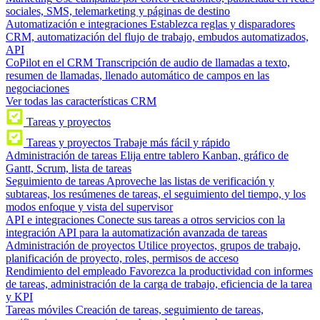
sociales, SMS, telemarketing y páginas de destino
Automatización e integraciones
Establezca reglas y disparadores
CRM, automatización del flujo de trabajo, embudos automatizados,
API
CoPilot en el CRM
Transcripción de audio de llamadas a texto,
resumen de llamadas, llenado automático de campos en las
negociaciones
Ver todas las características CRM
Tareas y proyectos
Tareas y proyectos
Trabaje más fácil y rápido
Administración de tareas
Elija entre tablero Kanban, gráfico de
Gantt, Scrum, lista de tareas
Seguimiento de tareas
Aproveche las listas de verificación y
subtareas, los resúmenes de tareas, el seguimiento del tiempo, y los
modos enfoque y vista del supervisor
API e integraciones
Conecte sus tareas a otros servicios con la
integración API para la automatización avanzada de tareas
Administración de proyectos
Utilice proyectos, grupos de trabajo,
planificación de proyecto, roles, permisos de acceso
Rendimiento del empleado
Favorezca la productividad con informes
de tareas, administración de la carga de trabajo, eficiencia de la tarea
y KPI
Tareas móviles
Creación de tareas, seguimiento de tareas,