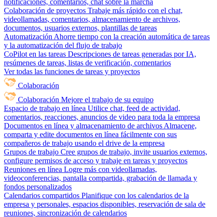
notificaciones, comentarios, chat sobre la marcha
Colaboración de proyectos
Trabaje más rápido con el chat,
videollamadas, comentarios, almacenamiento de archivos,
documentos, usuarios externos, plantillas de tareas
Automatización
Ahorre tiempo con la creación automática de tareas
y la automatización del flujo de trabajo
CoPilot en las tareas
Descripciones de tareas generadas por IA,
resúmenes de tareas, listas de verificación, comentarios
Ver todas las funciones de tareas y proyectos
Colaboración
Colaboración
Mejore el trabajo de su equipo
Espacio de trabajo en línea
Utilice chat, feed de actividad,
comentarios, reacciones, anuncios de video para toda la empresa
Documentos en línea y almacenamiento de archivos
Almacene,
comparta y edite documentos en línea fácilmente con sus
compañeros de trabajo usando el drive de la empresa
Grupos de trabajo
Cree grupos de trabajo, invite usuarios externos,
configure permisos de acceso y trabaje en tareas y proyectos
Reuniones en línea
Logre más con videollamadas,
videoconferencias, pantalla compartida, grabación de llamada y
fondos personalizados
Calendarios compartidos
Planifique con los calendarios de la
empresa y personales, espacios disponibles, reservación de sala de
reuniones, sincronización de calendarios