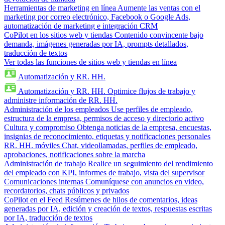
Herramientas de marketing en línea
Aumente las ventas con el
marketing por correo electrónico, Facebook o Google Ads,
automatización de marketing e integración CRM
CoPilot en los sitios web y tiendas
Contenido convincente bajo
demanda, imágenes generadas por IA, prompts detallados,
traducción de textos
Ver todas las funciones de sitios web y tiendas en línea
Automatización y RR. HH.
Automatización y RR. HH.
Optimice flujos de trabajo y
administre información de RR. HH.
Administración de los empleados
Use perfiles de empleado,
estructura de la empresa, permisos de acceso y directorio activo
Cultura y compromiso
Obtenga noticias de la empresa, encuestas,
insignias de reconocimiento, etiquetas y notificaciones personales
RR. HH. móviles
Chat, videollamadas, perfiles de empleado,
aprobaciones, notificaciones sobre la marcha
Administración de trabajo
Realice un seguimiento del rendimiento
del empleado con KPI, informes de trabajo, vista del supervisor
Comunicaciones internas
Comuníquese con anuncios en video,
recordatorios, chats públicos y privados
CoPilot en el Feed
Resúmenes de hilos de comentarios, ideas
generadas por IA, edición y creación de textos, respuestas escritas
por IA, traducción de textos