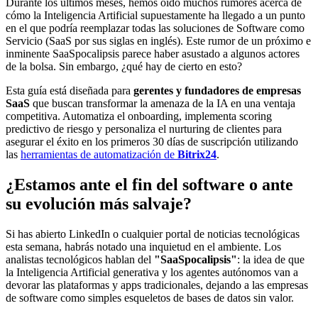
Durante los últimos meses, hemos oído muchos rumores acerca de
cómo la Inteligencia Artificial supuestamente ha llegado a un punto
en el que podría reemplazar todas las soluciones de Software como
Servicio (SaaS por sus siglas en inglés). Este rumor de un próximo e
inminente SaaSpocalipsis parece haber asustado a algunos actores
de la bolsa. Sin embargo, ¿qué hay de cierto en esto?
Esta guía está diseñada para
gerentes y fundadores de empresas
SaaS
que buscan transformar la amenaza de la IA en una ventaja
competitiva. Automatiza el onboarding, implementa scoring
predictivo de riesgo y personaliza el nurturing de clientes para
asegurar el éxito en los primeros 30 días de suscripción utilizando
las
herramientas de automatización de
Bitrix24
.
¿Estamos ante el fin del software o ante
su evolución más salvaje?
Si has abierto LinkedIn o cualquier portal de noticias tecnológicas
esta semana, habrás notado una inquietud en el ambiente. Los
analistas tecnológicos hablan del
"SaaSpocalipsis"
: la idea de que
la Inteligencia Artificial generativa y los agentes autónomos van a
devorar las plataformas y apps tradicionales, dejando a las empresas
de software como simples esqueletos de bases de datos sin valor.