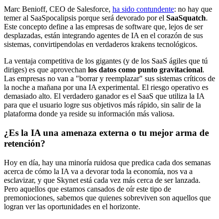
Marc Benioff, CEO de Salesforce,
ha sido contundente
: no hay que
temer al SaaSpocalipsis porque será devorado por el
SaaSquatch
.
Este concepto define a las empresas de software que, lejos de ser
desplazadas, están integrando agentes de IA en el corazón de sus
sistemas, convirtipendolas en verdaderos krakens tecnológicos.
La ventaja competitiva de los gigantes (y de los SaaS ágiles que tú
diriges) es que aprovechan
los datos como punto gravitacional
.
Las empresas no van a "borrar y reemplazar" sus sistemas críticos de
la noche a mañana por una IA experimental. El riesgo operativo es
demasiado alto. El verdadero ganador es el SaaS que utiliza la IA
para que el usuario logre sus objetivos más rápido, sin salir de la
plataforma donde ya reside su información más valiosa.
¿Es la IA una amenaza externa o tu mejor arma de
retención?
Hoy en día, hay una minoría ruidosa que predica cada dos semanas
acerca de cómo la IA va a devorar toda la economía, nos va a
esclavizar, y que Skynet está cada vez más cerca de ser lanzada.
Pero aquellos que estamos cansados de oír este tipo de
premoniociones, sabemos que quienes sobreviven son aquellos que
logran ver las oportunidades en el horizonte.