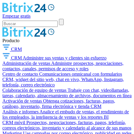
Empezar gratis
Producto
CRM
CRM
Administre sus ventas y clientes sin esfuerzo
Administración de ventas
Administre prospectos, negociaciones,
contactos, canales, permisos de acceso y roles
Centro de contacto
Comunicaciones omnicanal con formularios
CRM, widget del sitio web, chat en vivo, WhatsApp, Instagram,
telefonía, correo electrónico
Colaboración de equipo de ventas
Trabaje con chat, videollamadas,
tareas, calendario, almacenamiento de archivos, documentos en línea
Activación de ventas
Obtenga cotizaciones, facturas, pagos,
catálogo, inventario, firma electrónica y tienda CRM
Análisis e informes
Analice el embudo de ventas, el rendimiento de
los empleados, la inteligencia de ventas y los reportes BI
CRM móvil
Prospectos, negociaciones, facturas, pagos, telefonía,
correos electrónicos, inventario y calendario al alcance de sus manos
Marketing
Use campañas por correo electrónico, publicidad en redes