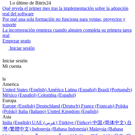
Lo último de Bitrix24
Qué revela el primer mes tras la implementación sobre la adopción
real del software
Por qué una sola formación no funciona para ventas, proyectos y
soporte
La incorporación empieza cuando alguien completa su primera tarea
real
Empezar gratis
Iniciar sesión
Iniciar sesión
Mi cuenta
la
America
United States (English)
América Latina (Español)
Brasil (Português)
México (Español)
Colombia (Español)
Europa
Europe (English)
Deutschland (Deutsch)
France (Français)
Polska
(Polski)
Italia (Italiano)
United Kingdom (English)
Asia
India (English)
UAE (عربي)
Türkiye (Türkçe)
中国 (简体中文)
台
灣 (繁體中文)
Indonesia (Bahasa Indonesia)
Malaysia (Bahasa