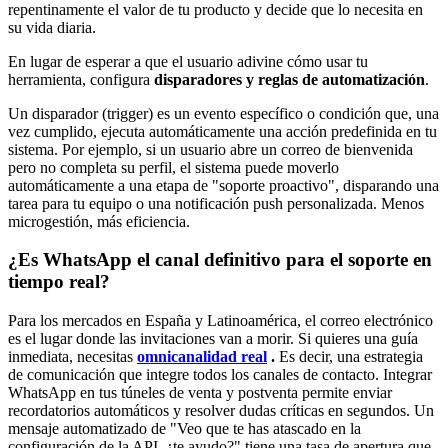
repentinamente el valor de tu producto y decide que lo necesita en
su vida diaria.
En lugar de esperar a que el usuario adivine cómo usar tu
herramienta, configura
disparadores y reglas de automatización
.
Un disparador (trigger) es un evento específico o condición que, una
vez cumplido, ejecuta automáticamente una acción predefinida en tu
sistema. Por ejemplo, si un usuario abre un correo de bienvenida
pero no completa su perfil, el sistema puede moverlo
automáticamente a una etapa de "soporte proactivo", disparando una
tarea para tu equipo o una notificación push personalizada. Menos
microgestión, más eficiencia.
¿Es WhatsApp el canal definitivo para el soporte en
tiempo real?
Para los mercados en España y Latinoamérica, el correo electrónico
es el lugar donde las invitaciones van a morir. Si quieres una guía
inmediata, necesitas
omnicanalidad real
.
Es decir, una estrategia
de comunicación que integre todos los canales de contacto. Integrar
WhatsApp en tus túneles de venta y postventa permite enviar
recordatorios automáticos y resolver dudas críticas en segundos. Un
mensaje automatizado de "Veo que te has atascado en la
configuración de la API, ¿te ayudo?" tiene una tasa de apertura que