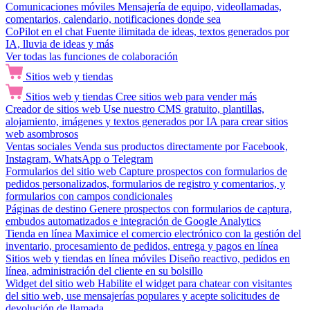
Comunicaciones móviles
Mensajería de equipo, videollamadas,
comentarios, calendario, notificaciones donde sea
CoPilot en el chat
Fuente ilimitada de ideas, textos generados por
IA, lluvia de ideas y más
Ver todas las funciones de colaboración
Sitios web y tiendas
Sitios web y tiendas
Cree sitios web para vender más
Creador de sitios web
Use nuestro CMS gratuito, plantillas,
alojamiento, imágenes y textos generados por IA para crear sitios
web asombrosos
Ventas sociales
Venda sus productos directamente por Facebook,
Instagram, WhatsApp o Telegram
Formularios del sitio web
Capture prospectos con formularios de
pedidos personalizados, formularios de registro y comentarios, y
formularios con campos condicionales
Páginas de destino
Genere prospectos con formularios de captura,
embudos automatizados e integración de Google Analytics
Tienda en línea
Maximice el comercio electrónico con la gestión del
inventario, procesamiento de pedidos, entrega y pagos en línea
Sitios web y tiendas en línea móviles
Diseño reactivo, pedidos en
línea, administración del cliente en su bolsillo
Widget del sitio web
Habilite el widget para chatear con visitantes
del sitio web, use mensajerías populares y acepte solicitudes de
devolución de llamada