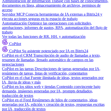
Administración de información
Trabaje con bases de conocimientos,
documentos en línea, almacenamiento de archivos, permisos de
acceso
Servidor MCP
Conecta herramientas de IA externas a Bitrix24 y
ejecuta acciones seguras en tu espacio de trabajo
Automatización
Optimice las operaciones con solicitudes,
aprobaciones, informes de gastos, RPA, automatización del flujo de
trabajo
Ver todas las funciones de RR. HH. y automatización
CoPilot
CoPilot
Su asistente potenciado por IA en Bitrix24
CoPilot en el CRM
Transcripción de audio de llamadas a texto,
resumen de llamadas, llenado automático de campos en las
negociaciones
CoPilot en las tareas
Descripciones de tareas generadas por IA,
resúmenes de tareas, listas de verificación, comentarios
CoPilot en el chat
Fuente ilimitada de ideas, textos generados por
IA, lluvia de ideas y más
CoPilot en los sitios web y tiendas
Contenido convincente bajo
demanda, imágenes generadas por IA, prompts detallados,
traducción de textos
CoPilot en el Feed
Resúmenes de hilos de comentarios, ideas
generadas por IA, edición y creación de textos, respuestas escritas
por IA, traducción de textos