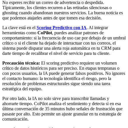
No esperes recibir un correo de advertencia o despedida.
Típicamente, los clientes recurren a las retiradas silenciosas o
ghosting cuando abandonan nuestros servicios. La buena noticia es
que podemos atajarles antes de que tomen esa decisión.
La clave está en el
Scoring Predictivo con IA
. Al integrar
herramientas como
CoPilot
, puedes analizar patrones de
comportamiento: si la frecuencia de uso cae por debajo de un umbral
crítico o si el cliente ha dejado de interactuar con tus correos, el
sistema puede disparar una alerta roja automática en tu CRM para
darte tiempo de recalibrar el nivel de servicio para tu cliente.
Precaución técnica:
El scoring predictivo requiere un volumen
crítico de datos históricos para ser preciso. En etapas tempranas o
con pocos usuarios, la IA puede generar falsos positivos. No ignores
el contacto humano: la tecnología identifica el riesgo, pero la
resolución de problemas estructurales sigue siendo una tarea
estratégica del equipo.
Por otro lado, la IA no solo sirve para transcribir llamadas y
ahorrarte tiempo. CoPilot analiza el sentimiento y detecta si en esa
última conversación de 35 minutos hubo señales de frustración que
pasaste por alto. Esto permite un ajuste granular en tu estrategia de
comunicación.