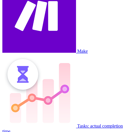
Make
Tasks: actual completion
time