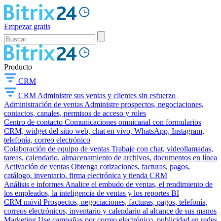
Empezar gratis
Producto
CRM
CRM
Administre sus ventas y clientes sin esfuerzo
Administración de ventas
Administre prospectos, negociaciones,
contactos, canales, permisos de acceso y roles
Centro de contacto
Comunicaciones omnicanal con formularios
CRM, widget del sitio web, chat en vivo, WhatsApp, Instagram,
telefonía, correo electrónico
Colaboración de equipo de ventas
Trabaje con chat, videollamadas,
tareas, calendario, almacenamiento de archivos, documentos en línea
Activación de ventas
Obtenga cotizaciones, facturas, pagos,
catálogo, inventario, firma electrónica y tienda CRM
Análisis e informes
Analice el embudo de ventas, el rendimiento de
los empleados, la inteligencia de ventas y los reportes BI
CRM móvil
Prospectos, negociaciones, facturas, pagos, telefonía,
correos electrónicos, inventario y calendario al alcance de sus manos
Marketing
Use campañas por correo electrónico, publicidad en redes