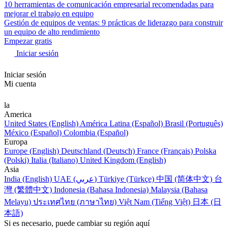
10 herramientas de comunicación empresarial recomendadas para
mejorar el trabajo en equipo
Gestión de equipos de ventas: 9 prácticas de liderazgo para construir
un equipo de alto rendimiento
Empezar gratis
Iniciar sesión
Iniciar sesión
Mi cuenta
la
America
United States (English)
América Latina (Español)
Brasil (Português)
México (Español)
Colombia (Español)
Europa
Europe (English)
Deutschland (Deutsch)
France (Français)
Polska
(Polski)
Italia (Italiano)
United Kingdom (English)
Asia
India (English)
UAE (عربي)
Türkiye (Türkçe)
中国 (简体中文)
台
灣 (繁體中文)
Indonesia (Bahasa Indonesia)
Malaysia (Bahasa
Melayu)
ประเทศไทย (ภาษาไทย)
Việt Nam (Tiếng Việt)
日本 (日
本語)
Si es necesario, puede cambiar su región aquí