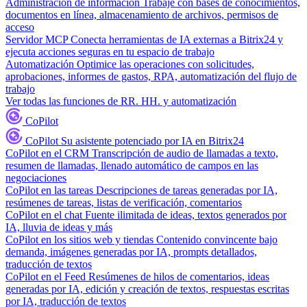
Administración de información
Trabaje con bases de conocimientos,
documentos en línea, almacenamiento de archivos, permisos de
acceso
Servidor MCP
Conecta herramientas de IA externas a Bitrix24 y
ejecuta acciones seguras en tu espacio de trabajo
Automatización
Optimice las operaciones con solicitudes,
aprobaciones, informes de gastos, RPA, automatización del flujo de
trabajo
Ver todas las funciones de RR. HH. y automatización
CoPilot
CoPilot
Su asistente potenciado por IA en Bitrix24
CoPilot en el CRM
Transcripción de audio de llamadas a texto,
resumen de llamadas, llenado automático de campos en las
negociaciones
CoPilot en las tareas
Descripciones de tareas generadas por IA,
resúmenes de tareas, listas de verificación, comentarios
CoPilot en el chat
Fuente ilimitada de ideas, textos generados por
IA, lluvia de ideas y más
CoPilot en los sitios web y tiendas
Contenido convincente bajo
demanda, imágenes generadas por IA, prompts detallados,
traducción de textos
CoPilot en el Feed
Resúmenes de hilos de comentarios, ideas
generadas por IA, edición y creación de textos, respuestas escritas
por IA, traducción de textos