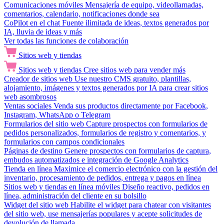
Comunicaciones móviles
Mensajería de equipo, videollamadas,
comentarios, calendario, notificaciones donde sea
CoPilot en el chat
Fuente ilimitada de ideas, textos generados por
IA, lluvia de ideas y más
Ver todas las funciones de colaboración
Sitios web y tiendas
Sitios web y tiendas
Cree sitios web para vender más
Creador de sitios web
Use nuestro CMS gratuito, plantillas,
alojamiento, imágenes y textos generados por IA para crear sitios
web asombrosos
Ventas sociales
Venda sus productos directamente por Facebook,
Instagram, WhatsApp o Telegram
Formularios del sitio web
Capture prospectos con formularios de
pedidos personalizados, formularios de registro y comentarios, y
formularios con campos condicionales
Páginas de destino
Genere prospectos con formularios de captura,
embudos automatizados e integración de Google Analytics
Tienda en línea
Maximice el comercio electrónico con la gestión del
inventario, procesamiento de pedidos, entrega y pagos en línea
Sitios web y tiendas en línea móviles
Diseño reactivo, pedidos en
línea, administración del cliente en su bolsillo
Widget del sitio web
Habilite el widget para chatear con visitantes
del sitio web, use mensajerías populares y acepte solicitudes de
devolución de llamada