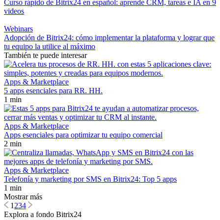
Curso rápido de Bitrix24 en español: aprende CRM, tareas e IA en 9
videos
Webinars
Adopción de Bitrix24: cómo implementar la plataforma y lograr que
tu equipo la utilice al máximo
También te puede interesar
Apps & Marketplace
5 apps esenciales para RR. HH.
1 min
Apps & Marketplace
Apps esenciales para optimizar tu equipo comercial
2 min
Apps & Marketplace
Telefonía y marketing por SMS en Bitrix24: Top 5 apps
1 min
Mostrar más
1
2
3
4
Explora a fondo Bitrix24