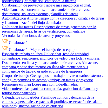
notificaciones, comentarios, chat sobre la marcha
Colaboración de proyectos
Trabaje más rápido con el chat,
videollamadas, comentarios, almacenamiento de archivos,
documentos, usuarios externos, plantillas de tareas
Automatización
Ahorre tiempo con la creación automática de tareas
y la automatización del flujo de trabajo
CoPilot en las tareas
Descripciones de tareas generadas por IA,
resúmenes de tareas, listas de verificación, comentarios
Ver todas las funciones de tareas y proyectos
Colaboración
Colaboración
Mejore el trabajo de su equipo
Espacio de trabajo en línea
Utilice chat, feed de actividad,
comentarios, reacciones, anuncios de video para toda la empresa
Documentos en línea y almacenamiento de archivos
Almacene,
comparta y edite documentos en línea fácilmente con sus
compañeros de trabajo usando el drive de la empresa
Grupos de trabajo
Cree grupos de trabajo, invite usuarios externos,
configure permisos de acceso y trabaje en tareas y proyectos
Reuniones en línea
Logre más con videollamadas,
videoconferencias, pantalla compartida, grabación de llamada y
fondos personalizados
Calendarios compartidos
Planifique con los calendarios de la
empresa y personales, espacios disponibles, reservación de sala de
reuniones, sincronización de calendarios