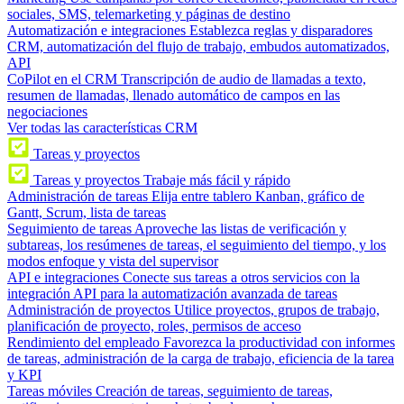
sociales, SMS, telemarketing y páginas de destino
Automatización e integraciones
Establezca reglas y disparadores
CRM, automatización del flujo de trabajo, embudos automatizados,
API
CoPilot en el CRM
Transcripción de audio de llamadas a texto,
resumen de llamadas, llenado automático de campos en las
negociaciones
Ver todas las características CRM
Tareas y proyectos
Tareas y proyectos
Trabaje más fácil y rápido
Administración de tareas
Elija entre tablero Kanban, gráfico de
Gantt, Scrum, lista de tareas
Seguimiento de tareas
Aproveche las listas de verificación y
subtareas, los resúmenes de tareas, el seguimiento del tiempo, y los
modos enfoque y vista del supervisor
API e integraciones
Conecte sus tareas a otros servicios con la
integración API para la automatización avanzada de tareas
Administración de proyectos
Utilice proyectos, grupos de trabajo,
planificación de proyecto, roles, permisos de acceso
Rendimiento del empleado
Favorezca la productividad con informes
de tareas, administración de la carga de trabajo, eficiencia de la tarea
y KPI
Tareas móviles
Creación de tareas, seguimiento de tareas,