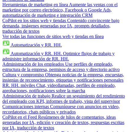
Herramientas de marketing en línea
Aumente las ventas con el
marketing por correo electrónico, Facebook o Google Ads,
automatización de marketing e integración CRM
CoPilot en los sitios web y tiendas
Contenido convincente bajo
demanda, imágenes generadas por IA, prompts detallados,
traducción de textos
Ver todas las funciones de sitios web y tiendas en línea
Automatización y RR. HH.
Automatización y RR. HH.
Optimice flujos de trabajo y
administre información de RR. HH.
Administración de los empleados
Use perfiles de empleado,
estructura de la empresa, permisos de acceso y directorio activo
Cultura y compromiso
Obtenga noticias de la empresa, encuestas,
insignias de reconocimiento, etiquetas y notificaciones personales
RR. HH. móviles
Chat, videollamadas, perfiles de empleado,
aprobaciones, notificaciones sobre la marcha
Administración de trabajo
Realice un seguimiento del rendimiento
del empleado con KPI, informes de trabajo, vista del supervisor
Comunicaciones internas
Comuníquese con anuncios en video,
recordatorios, chats públicos y privados
CoPilot en el Feed
Resúmenes de hilos de comentarios, ideas
generadas por IA, edición y creación de textos, respuestas escritas
por IA, traducción de textos