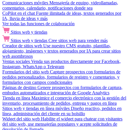
Comunicaciones móviles
Mensajería de equipo, videollamadas,
comentarios, calendario, notificaciones donde sea
CoPilot en el chat
Fuente ilimitada de ideas, textos generados por
IA, lluvia de ideas y más
Ver todas las funciones de colaboración
Sitios web y tiendas
Sitios web y tiendas
Cree sitios web para vender más
Creador de sitios web
Use nuestro CMS gratuito, plantillas,
alojamiento, imágenes y textos generados por IA para crear sitios
web asombrosos
Ventas sociales
Venda sus productos directamente por Facebook,
Instagram, WhatsApp o Telegram
Formularios del sitio web
Capture prospectos con formularios de
pedidos personalizados, formularios de registro y comentarios, y
formularios con campos condicionales
Páginas de destino
Genere prospectos con formularios de captura,
embudos automatizados e integración de Google Analytics
Tienda en línea
Maximice el comercio electrónico con la gestión del
inventario, procesamiento de pedidos, entrega y pagos en línea
Sitios web y tiendas en línea móviles
Diseño reactivo, pedidos en
línea, administración del cliente en su bolsillo
Widget del sitio web
Habilite el widget para chatear con visitantes
del sitio web, use mensajerías populares y acepte solicitudes de
devolución de llamada