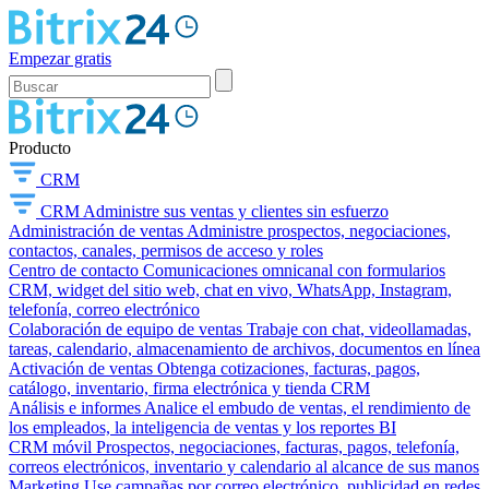
Empezar gratis
Producto
CRM
CRM
Administre sus ventas y clientes sin esfuerzo
Administración de ventas
Administre prospectos, negociaciones,
contactos, canales, permisos de acceso y roles
Centro de contacto
Comunicaciones omnicanal con formularios
CRM, widget del sitio web, chat en vivo, WhatsApp, Instagram,
telefonía, correo electrónico
Colaboración de equipo de ventas
Trabaje con chat, videollamadas,
tareas, calendario, almacenamiento de archivos, documentos en línea
Activación de ventas
Obtenga cotizaciones, facturas, pagos,
catálogo, inventario, firma electrónica y tienda CRM
Análisis e informes
Analice el embudo de ventas, el rendimiento de
los empleados, la inteligencia de ventas y los reportes BI
CRM móvil
Prospectos, negociaciones, facturas, pagos, telefonía,
correos electrónicos, inventario y calendario al alcance de sus manos
Marketing
Use campañas por correo electrónico, publicidad en redes