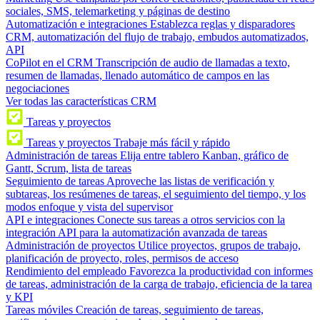
sociales, SMS, telemarketing y páginas de destino
Automatización e integraciones
Establezca reglas y disparadores
CRM, automatización del flujo de trabajo, embudos automatizados,
API
CoPilot en el CRM
Transcripción de audio de llamadas a texto,
resumen de llamadas, llenado automático de campos en las
negociaciones
Ver todas las características CRM
Tareas y proyectos
Tareas y proyectos
Trabaje más fácil y rápido
Administración de tareas
Elija entre tablero Kanban, gráfico de
Gantt, Scrum, lista de tareas
Seguimiento de tareas
Aproveche las listas de verificación y
subtareas, los resúmenes de tareas, el seguimiento del tiempo, y los
modos enfoque y vista del supervisor
API e integraciones
Conecte sus tareas a otros servicios con la
integración API para la automatización avanzada de tareas
Administración de proyectos
Utilice proyectos, grupos de trabajo,
planificación de proyecto, roles, permisos de acceso
Rendimiento del empleado
Favorezca la productividad con informes
de tareas, administración de la carga de trabajo, eficiencia de la tarea
y KPI
Tareas móviles
Creación de tareas, seguimiento de tareas,