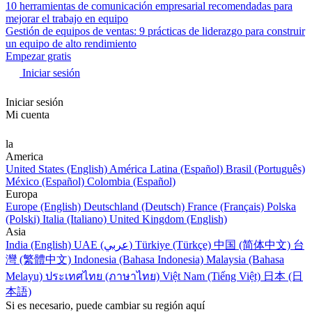
10 herramientas de comunicación empresarial recomendadas para
mejorar el trabajo en equipo
Gestión de equipos de ventas: 9 prácticas de liderazgo para construir
un equipo de alto rendimiento
Empezar gratis
Iniciar sesión
Iniciar sesión
Mi cuenta
la
America
United States (English)
América Latina (Español)
Brasil (Português)
México (Español)
Colombia (Español)
Europa
Europe (English)
Deutschland (Deutsch)
France (Français)
Polska
(Polski)
Italia (Italiano)
United Kingdom (English)
Asia
India (English)
UAE (عربي)
Türkiye (Türkçe)
中国 (简体中文)
台
灣 (繁體中文)
Indonesia (Bahasa Indonesia)
Malaysia (Bahasa
Melayu)
ประเทศไทย (ภาษาไทย)
Việt Nam (Tiếng Việt)
日本 (日
本語)
Si es necesario, puede cambiar su región aquí