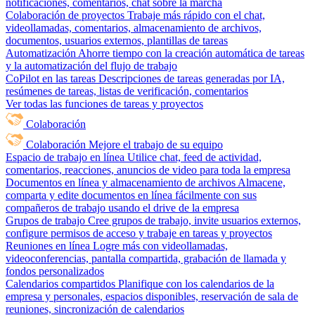
notificaciones, comentarios, chat sobre la marcha
Colaboración de proyectos
Trabaje más rápido con el chat,
videollamadas, comentarios, almacenamiento de archivos,
documentos, usuarios externos, plantillas de tareas
Automatización
Ahorre tiempo con la creación automática de tareas
y la automatización del flujo de trabajo
CoPilot en las tareas
Descripciones de tareas generadas por IA,
resúmenes de tareas, listas de verificación, comentarios
Ver todas las funciones de tareas y proyectos
Colaboración
Colaboración
Mejore el trabajo de su equipo
Espacio de trabajo en línea
Utilice chat, feed de actividad,
comentarios, reacciones, anuncios de video para toda la empresa
Documentos en línea y almacenamiento de archivos
Almacene,
comparta y edite documentos en línea fácilmente con sus
compañeros de trabajo usando el drive de la empresa
Grupos de trabajo
Cree grupos de trabajo, invite usuarios externos,
configure permisos de acceso y trabaje en tareas y proyectos
Reuniones en línea
Logre más con videollamadas,
videoconferencias, pantalla compartida, grabación de llamada y
fondos personalizados
Calendarios compartidos
Planifique con los calendarios de la
empresa y personales, espacios disponibles, reservación de sala de
reuniones, sincronización de calendarios