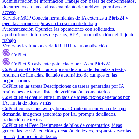
Administración de información
Trabaje con bases de conocimientos,
documentos en línea, almacenamiento de archivos, permisos de
acceso
Servidor MCP
Conecta herramientas de IA externas a Bitrix24 y
ejecuta acciones seguras en tu espacio de trabajo
Automatización
Optimice las operaciones con solicitudes,
aprobaciones, informes de gastos, RPA, automatización del flujo de
trabajo
Ver todas las funciones de RR. HH. y automatización
CoPilot
CoPilot
Su asistente potenciado por IA en Bitrix24
CoPilot en el CRM
Transcripción de audio de llamadas a texto,
resumen de llamadas, llenado automático de campos en las
negociaciones
CoPilot en las tareas
Descripciones de tareas generadas por IA,
resúmenes de tareas, listas de verificación, comentarios
CoPilot en el chat
Fuente ilimitada de ideas, textos generados por
IA, lluvia de ideas y más
CoPilot en los sitios web y tiendas
Contenido convincente bajo
demanda, imágenes generadas por IA, prompts detallados,
traducción de textos
CoPilot en el Feed
Resúmenes de hilos de comentarios, ideas
generadas por IA, edición y creación de textos, respuestas escritas
por IA, traducción de textos