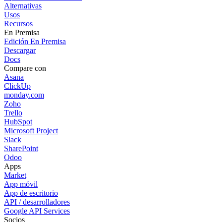
Alternativas
Usos
Recursos
En Premisa
Edición En Premisa
Descargar
Docs
Compare con
Asana
ClickUp
monday.com
Zoho
Trello
HubSpot
Microsoft Project
Slack
SharePoint
Odoo
Apps
Market
App móvil
App de escritorio
API / desarrolladores
Google API Services
Socios