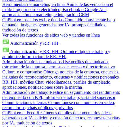
Herramientas de marketing en línea
Aumente las ventas con el
marketing por correo electrónico, Facebook o Google Ads,
automatización de marketing e integración CRM
CoPilot en los sitios web y tiendas
Contenido convincente bajo
demanda, imágenes generadas por IA, prompts detallados,
traducción de textos
Ver todas las funciones de sitios web y tiendas en línea
Automatización y RR. HH.
Automatización y RR. HH.
Optimice flujos de trabajo y
administre información de RR. HH.
Administración de los empleados
Use perfiles de empleado,
estructura de la empresa, permisos de acceso y directorio activo
Cultura y compromiso
Obtenga noticias de la empresa, encuestas,
insignias de reconocimiento, etiquetas y notificaciones personales
RR. HH. móviles
Chat, videollamadas, perfiles de empleado,
aprobaciones, notificaciones sobre la marcha
Administración de trabajo
Realice un seguimiento del rendimiento
del empleado con KPI, informes de trabajo, vista del supervisor
Comunicaciones internas
Comuníquese con anuncios en video,
recordatorios, chats públicos y privados
CoPilot en el Feed
Resúmenes de hilos de comentarios, ideas
generadas por IA, edición y creación de textos, respuestas escritas
por IA, traducción de textos