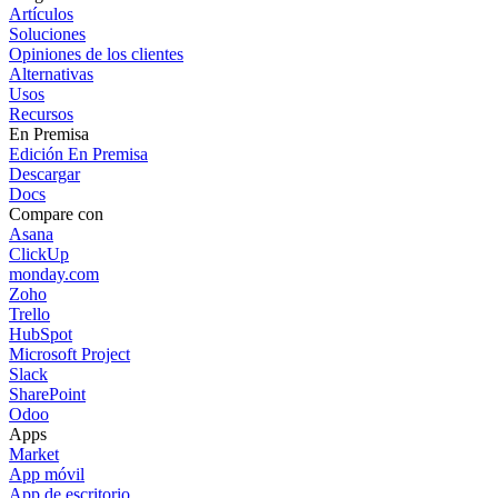
Artículos
Soluciones
Opiniones de los clientes
Alternativas
Usos
Recursos
En Premisa
Edición En Premisa
Descargar
Docs
Compare con
Asana
ClickUp
monday.com
Zoho
Trello
HubSpot
Microsoft Project
Slack
SharePoint
Odoo
Apps
Market
App móvil
App de escritorio