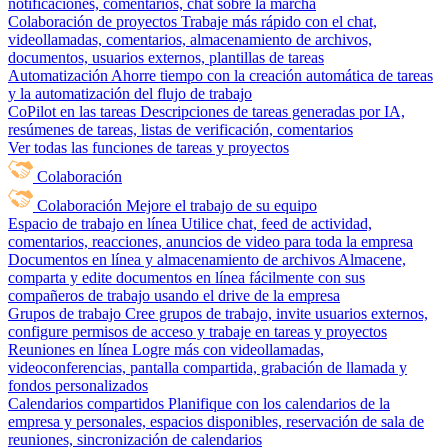
notificaciones, comentarios, chat sobre la marcha
Colaboración de proyectos
Trabaje más rápido con el chat,
videollamadas, comentarios, almacenamiento de archivos,
documentos, usuarios externos, plantillas de tareas
Automatización
Ahorre tiempo con la creación automática de tareas
y la automatización del flujo de trabajo
CoPilot en las tareas
Descripciones de tareas generadas por IA,
resúmenes de tareas, listas de verificación, comentarios
Ver todas las funciones de tareas y proyectos
Colaboración
Colaboración
Mejore el trabajo de su equipo
Espacio de trabajo en línea
Utilice chat, feed de actividad,
comentarios, reacciones, anuncios de video para toda la empresa
Documentos en línea y almacenamiento de archivos
Almacene,
comparta y edite documentos en línea fácilmente con sus
compañeros de trabajo usando el drive de la empresa
Grupos de trabajo
Cree grupos de trabajo, invite usuarios externos,
configure permisos de acceso y trabaje en tareas y proyectos
Reuniones en línea
Logre más con videollamadas,
videoconferencias, pantalla compartida, grabación de llamada y
fondos personalizados
Calendarios compartidos
Planifique con los calendarios de la
empresa y personales, espacios disponibles, reservación de sala de
reuniones, sincronización de calendarios