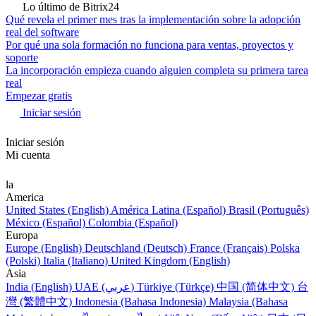
Lo último de Bitrix24
Qué revela el primer mes tras la implementación sobre la adopción
real del software
Por qué una sola formación no funciona para ventas, proyectos y
soporte
La incorporación empieza cuando alguien completa su primera tarea
real
Empezar gratis
Iniciar sesión
Iniciar sesión
Mi cuenta
la
America
United States (English)
América Latina (Español)
Brasil (Português)
México (Español)
Colombia (Español)
Europa
Europe (English)
Deutschland (Deutsch)
France (Français)
Polska
(Polski)
Italia (Italiano)
United Kingdom (English)
Asia
India (English)
UAE (عربي)
Türkiye (Türkçe)
中国 (简体中文)
台
灣 (繁體中文)
Indonesia (Bahasa Indonesia)
Malaysia (Bahasa