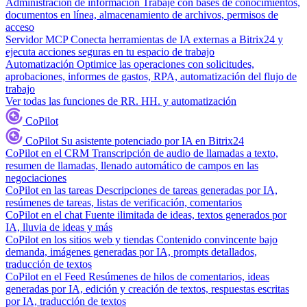
Administración de información
Trabaje con bases de conocimientos,
documentos en línea, almacenamiento de archivos, permisos de
acceso
Servidor MCP
Conecta herramientas de IA externas a Bitrix24 y
ejecuta acciones seguras en tu espacio de trabajo
Automatización
Optimice las operaciones con solicitudes,
aprobaciones, informes de gastos, RPA, automatización del flujo de
trabajo
Ver todas las funciones de RR. HH. y automatización
CoPilot
CoPilot
Su asistente potenciado por IA en Bitrix24
CoPilot en el CRM
Transcripción de audio de llamadas a texto,
resumen de llamadas, llenado automático de campos en las
negociaciones
CoPilot en las tareas
Descripciones de tareas generadas por IA,
resúmenes de tareas, listas de verificación, comentarios
CoPilot en el chat
Fuente ilimitada de ideas, textos generados por
IA, lluvia de ideas y más
CoPilot en los sitios web y tiendas
Contenido convincente bajo
demanda, imágenes generadas por IA, prompts detallados,
traducción de textos
CoPilot en el Feed
Resúmenes de hilos de comentarios, ideas
generadas por IA, edición y creación de textos, respuestas escritas
por IA, traducción de textos