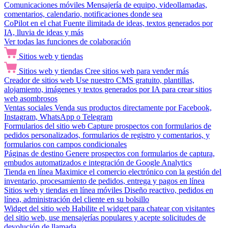
Comunicaciones móviles
Mensajería de equipo, videollamadas,
comentarios, calendario, notificaciones donde sea
CoPilot en el chat
Fuente ilimitada de ideas, textos generados por
IA, lluvia de ideas y más
Ver todas las funciones de colaboración
Sitios web y tiendas
Sitios web y tiendas
Cree sitios web para vender más
Creador de sitios web
Use nuestro CMS gratuito, plantillas,
alojamiento, imágenes y textos generados por IA para crear sitios
web asombrosos
Ventas sociales
Venda sus productos directamente por Facebook,
Instagram, WhatsApp o Telegram
Formularios del sitio web
Capture prospectos con formularios de
pedidos personalizados, formularios de registro y comentarios, y
formularios con campos condicionales
Páginas de destino
Genere prospectos con formularios de captura,
embudos automatizados e integración de Google Analytics
Tienda en línea
Maximice el comercio electrónico con la gestión del
inventario, procesamiento de pedidos, entrega y pagos en línea
Sitios web y tiendas en línea móviles
Diseño reactivo, pedidos en
línea, administración del cliente en su bolsillo
Widget del sitio web
Habilite el widget para chatear con visitantes
del sitio web, use mensajerías populares y acepte solicitudes de
devolución de llamada