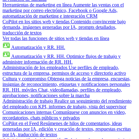
Herramientas de marketing en línea
Aumente las ventas con el
marketing por correo electrónico, Facebook o Google Ads,
automatización de marketing e integración CRM
CoPilot en los sitios web y tiendas
Contenido convincente bajo
demanda, imágenes generadas por IA, prompts detallados,
traducción de textos
Ver todas las funciones de sitios web y tiendas en línea
Automatización y RR. HH.
Automatización y RR. HH.
Optimice flujos de trabajo y
administre información de RR. HH.
Administración de los empleados
Use perfiles de empleado,
estructura de la empresa, permisos de acceso y directorio activo
Cultura y compromiso
Obtenga noticias de la empresa, encuestas,
insignias de reconocimiento, etiquetas y notificaciones personales
RR. HH. móviles
Chat, videollamadas, perfiles de empleado,
aprobaciones, notificaciones sobre la marcha
Administración de trabajo
Realice un seguimiento del rendimiento
del empleado con KPI, informes de trabajo, vista del supervisor
Comunicaciones internas
Comuníquese con anuncios en video,
recordatorios, chats públicos y privados
CoPilot en el Feed
Resúmenes de hilos de comentarios, ideas
generadas por IA, edición y creación de textos, respuestas escritas
por IA, traducción de textos