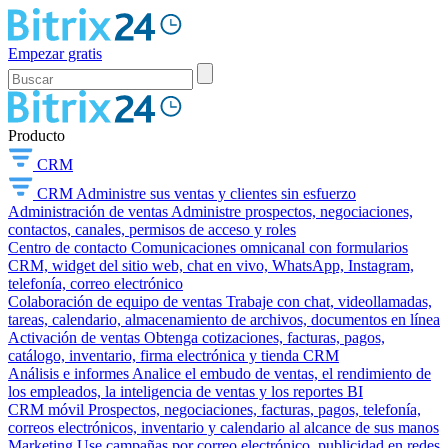
Empezar gratis
Producto
CRM
CRM
Administre sus ventas y clientes sin esfuerzo
Administración de ventas
Administre prospectos, negociaciones,
contactos, canales, permisos de acceso y roles
Centro de contacto
Comunicaciones omnicanal con formularios
CRM, widget del sitio web, chat en vivo, WhatsApp, Instagram,
telefonía, correo electrónico
Colaboración de equipo de ventas
Trabaje con chat, videollamadas,
tareas, calendario, almacenamiento de archivos, documentos en línea
Activación de ventas
Obtenga cotizaciones, facturas, pagos,
catálogo, inventario, firma electrónica y tienda CRM
Análisis e informes
Analice el embudo de ventas, el rendimiento de
los empleados, la inteligencia de ventas y los reportes BI
CRM móvil
Prospectos, negociaciones, facturas, pagos, telefonía,
correos electrónicos, inventario y calendario al alcance de sus manos
Marketing
Use campañas por correo electrónico, publicidad en redes