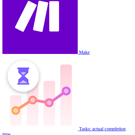
Make
Tasks: actual completion
time