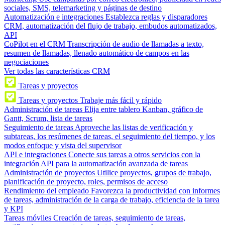
sociales, SMS, telemarketing y páginas de destino
Automatización e integraciones
Establezca reglas y disparadores
CRM, automatización del flujo de trabajo, embudos automatizados,
API
CoPilot en el CRM
Transcripción de audio de llamadas a texto,
resumen de llamadas, llenado automático de campos en las
negociaciones
Ver todas las características CRM
Tareas y proyectos
Tareas y proyectos
Trabaje más fácil y rápido
Administración de tareas
Elija entre tablero Kanban, gráfico de
Gantt, Scrum, lista de tareas
Seguimiento de tareas
Aproveche las listas de verificación y
subtareas, los resúmenes de tareas, el seguimiento del tiempo, y los
modos enfoque y vista del supervisor
API e integraciones
Conecte sus tareas a otros servicios con la
integración API para la automatización avanzada de tareas
Administración de proyectos
Utilice proyectos, grupos de trabajo,
planificación de proyecto, roles, permisos de acceso
Rendimiento del empleado
Favorezca la productividad con informes
de tareas, administración de la carga de trabajo, eficiencia de la tarea
y KPI
Tareas móviles
Creación de tareas, seguimiento de tareas,