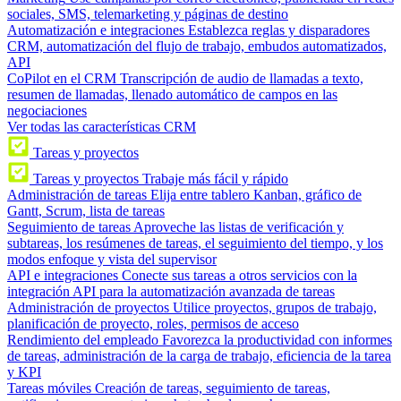
sociales, SMS, telemarketing y páginas de destino
Automatización e integraciones
Establezca reglas y disparadores
CRM, automatización del flujo de trabajo, embudos automatizados,
API
CoPilot en el CRM
Transcripción de audio de llamadas a texto,
resumen de llamadas, llenado automático de campos en las
negociaciones
Ver todas las características CRM
Tareas y proyectos
Tareas y proyectos
Trabaje más fácil y rápido
Administración de tareas
Elija entre tablero Kanban, gráfico de
Gantt, Scrum, lista de tareas
Seguimiento de tareas
Aproveche las listas de verificación y
subtareas, los resúmenes de tareas, el seguimiento del tiempo, y los
modos enfoque y vista del supervisor
API e integraciones
Conecte sus tareas a otros servicios con la
integración API para la automatización avanzada de tareas
Administración de proyectos
Utilice proyectos, grupos de trabajo,
planificación de proyecto, roles, permisos de acceso
Rendimiento del empleado
Favorezca la productividad con informes
de tareas, administración de la carga de trabajo, eficiencia de la tarea
y KPI
Tareas móviles
Creación de tareas, seguimiento de tareas,