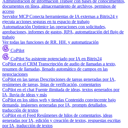
Administración de información
Trabaje con bases de conocimientos,
documentos en línea, almacenamiento de archivos, permisos de
acceso
Servidor MCP
Conecta herramientas de IA externas a Bitrix24 y
ejecuta acciones seguras en tu espacio de trabajo
Automatización
Optimice las operaciones con solicitudes,
aprobaciones, informes de gastos, RPA, automatización del flujo de
trabajo
Ver todas las funciones de RR. HH. y automatización
CoPilot
CoPilot
Su asistente potenciado por IA en Bitrix24
CoPilot en el CRM
Transcripción de audio de llamadas a texto,
resumen de llamadas, llenado automático de campos en las
negociaciones
CoPilot en las tareas
Descripciones de tareas generadas por IA,
resúmenes de tareas, listas de verificación, comentarios
CoPilot en el chat
Fuente ilimitada de ideas, textos generados por
IA, lluvia de ideas y más
CoPilot en los sitios web y tiendas
Contenido convincente bajo
demanda, imágenes generadas por IA, prompts detallados,
traducción de textos
CoPilot en el Feed
Resúmenes de hilos de comentarios, ideas
generadas por IA, edición y creación de textos, respuestas escritas
por IA, traducción de textos