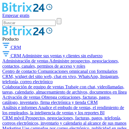
Empezar gratis
Producto
CRM
CRM
Administre sus ventas y clientes sin esfuerzo
Administración de ventas
Administre prospectos, negociaciones,
contactos, canales, permisos de acceso y roles
Centro de contacto
Comunicaciones omnicanal con formularios
CRM, widget del sitio web, chat en vivo, WhatsApp, Instagram,
telefonía, correo electrónico
Colaboración de equipo de ventas
Trabaje con chat, videollamadas,
tareas, calendario, almacenamiento de archivos, documentos en línea
Activación de ventas
Obtenga cotizaciones, facturas, pagos,
catálogo, inventario, firma electrónica y tienda CRM
Análisis e informes
Analice el embudo de ventas, el rendimiento de
los empleados, la inteligencia de ventas y los reportes BI
CRM móvil
Prospectos, negociaciones, facturas, pagos, telefonía,
correos electrónicos, inventario y calendario al alcance de sus manos
Marketing
Use campañas por correo electrónico, publicidad en redes