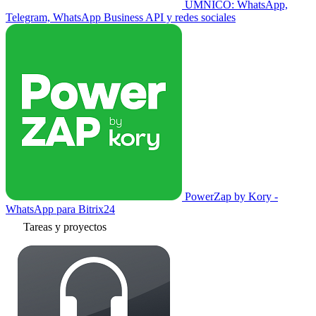
UMNICO: WhatsApp,
Telegram, WhatsApp Business API y redes sociales
PowerZap by Kory -
WhatsApp para Bitrix24
Tareas y proyectos