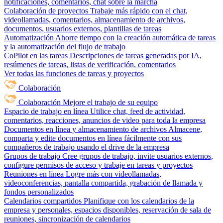
notificaciones, comentarios, chat sobre la marcha
Colaboración de proyectos
Trabaje más rápido con el chat,
videollamadas, comentarios, almacenamiento de archivos,
documentos, usuarios externos, plantillas de tareas
Automatización
Ahorre tiempo con la creación automática de tareas
y la automatización del flujo de trabajo
CoPilot en las tareas
Descripciones de tareas generadas por IA,
resúmenes de tareas, listas de verificación, comentarios
Ver todas las funciones de tareas y proyectos
Colaboración
Colaboración
Mejore el trabajo de su equipo
Espacio de trabajo en línea
Utilice chat, feed de actividad,
comentarios, reacciones, anuncios de video para toda la empresa
Documentos en línea y almacenamiento de archivos
Almacene,
comparta y edite documentos en línea fácilmente con sus
compañeros de trabajo usando el drive de la empresa
Grupos de trabajo
Cree grupos de trabajo, invite usuarios externos,
configure permisos de acceso y trabaje en tareas y proyectos
Reuniones en línea
Logre más con videollamadas,
videoconferencias, pantalla compartida, grabación de llamada y
fondos personalizados
Calendarios compartidos
Planifique con los calendarios de la
empresa y personales, espacios disponibles, reservación de sala de
reuniones, sincronización de calendarios