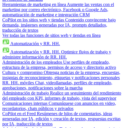
Herramientas de marketing en línea
Aumente las ventas con el
marketing por correo electrónico, Facebook o Google Ads,
automatización de marketing e integración CRM
CoPilot en los sitios web y tiendas
Contenido convincente bajo
demanda, imágenes generadas por IA, prompts detallados,
traducción de textos
Ver todas las funciones de sitios web y tiendas en línea
Automatización y RR. HH.
Automatización y RR. HH.
Optimice flujos de trabajo y
administre información de RR. HH.
Administración de los empleados
Use perfiles de empleado,
estructura de la empresa, permisos de acceso y directorio activo
Cultura y compromiso
Obtenga noticias de la empresa, encuestas,
insignias de reconocimiento, etiquetas y notificaciones personales
RR. HH. móviles
Chat, videollamadas, perfiles de empleado,
aprobaciones, notificaciones sobre la marcha
Administración de trabajo
Realice un seguimiento del rendimiento
del empleado con KPI, informes de trabajo, vista del supervisor
Comunicaciones internas
Comuníquese con anuncios en video,
recordatorios, chats públicos y privados
CoPilot en el Feed
Resúmenes de hilos de comentarios, ideas
generadas por IA, edición y creación de textos, respuestas escritas
por IA, traducción de textos