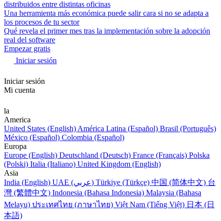
distribuidos entre distintas oficinas
Una herramienta más económica puede salir cara si no se adapta a
los procesos de tu sector
Qué revela el primer mes tras la implementación sobre la adopción
real del software
Empezar gratis
Iniciar sesión
Iniciar sesión
Mi cuenta
la
America
United States (English)
América Latina (Español)
Brasil (Português)
México (Español)
Colombia (Español)
Europa
Europe (English)
Deutschland (Deutsch)
France (Français)
Polska
(Polski)
Italia (Italiano)
United Kingdom (English)
Asia
India (English)
UAE (عربي)
Türkiye (Türkçe)
中国 (简体中文)
台
灣 (繁體中文)
Indonesia (Bahasa Indonesia)
Malaysia (Bahasa
Melayu)
ประเทศไทย (ภาษาไทย)
Việt Nam (Tiếng Việt)
日本 (日
本語)