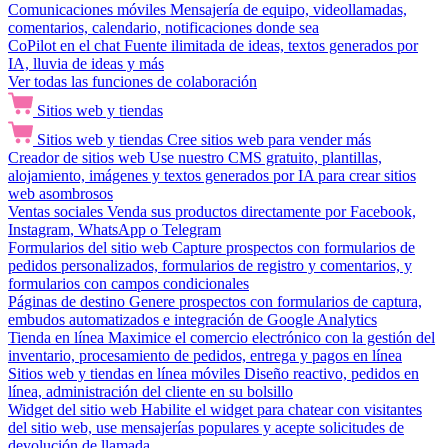
Comunicaciones móviles
Mensajería de equipo, videollamadas,
comentarios, calendario, notificaciones donde sea
CoPilot en el chat
Fuente ilimitada de ideas, textos generados por
IA, lluvia de ideas y más
Ver todas las funciones de colaboración
Sitios web y tiendas
Sitios web y tiendas
Cree sitios web para vender más
Creador de sitios web
Use nuestro CMS gratuito, plantillas,
alojamiento, imágenes y textos generados por IA para crear sitios
web asombrosos
Ventas sociales
Venda sus productos directamente por Facebook,
Instagram, WhatsApp o Telegram
Formularios del sitio web
Capture prospectos con formularios de
pedidos personalizados, formularios de registro y comentarios, y
formularios con campos condicionales
Páginas de destino
Genere prospectos con formularios de captura,
embudos automatizados e integración de Google Analytics
Tienda en línea
Maximice el comercio electrónico con la gestión del
inventario, procesamiento de pedidos, entrega y pagos en línea
Sitios web y tiendas en línea móviles
Diseño reactivo, pedidos en
línea, administración del cliente en su bolsillo
Widget del sitio web
Habilite el widget para chatear con visitantes
del sitio web, use mensajerías populares y acepte solicitudes de
devolución de llamada