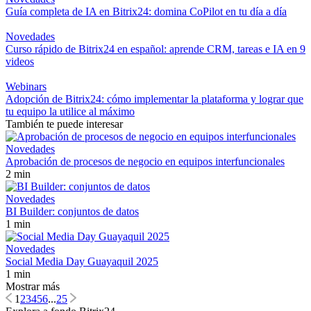
Guía completa de IA en Bitrix24: domina CoPilot en tu día a día
Novedades
Curso rápido de Bitrix24 en español: aprende CRM, tareas e IA en 9
videos
Webinars
Adopción de Bitrix24: cómo implementar la plataforma y lograr que
tu equipo la utilice al máximo
También te puede interesar
Novedades
Aprobación de procesos de negocio en equipos interfuncionales
2 min
Novedades
BI Builder: conjuntos de datos
1 min
Novedades
Social Media Day Guayaquil 2025
1 min
Mostrar más
1
2
3
4
5
6
...
25