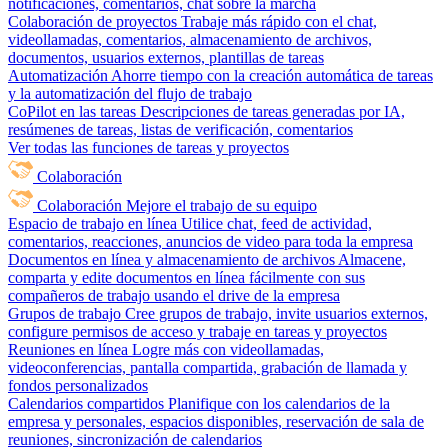
notificaciones, comentarios, chat sobre la marcha
Colaboración de proyectos
Trabaje más rápido con el chat,
videollamadas, comentarios, almacenamiento de archivos,
documentos, usuarios externos, plantillas de tareas
Automatización
Ahorre tiempo con la creación automática de tareas
y la automatización del flujo de trabajo
CoPilot en las tareas
Descripciones de tareas generadas por IA,
resúmenes de tareas, listas de verificación, comentarios
Ver todas las funciones de tareas y proyectos
Colaboración
Colaboración
Mejore el trabajo de su equipo
Espacio de trabajo en línea
Utilice chat, feed de actividad,
comentarios, reacciones, anuncios de video para toda la empresa
Documentos en línea y almacenamiento de archivos
Almacene,
comparta y edite documentos en línea fácilmente con sus
compañeros de trabajo usando el drive de la empresa
Grupos de trabajo
Cree grupos de trabajo, invite usuarios externos,
configure permisos de acceso y trabaje en tareas y proyectos
Reuniones en línea
Logre más con videollamadas,
videoconferencias, pantalla compartida, grabación de llamada y
fondos personalizados
Calendarios compartidos
Planifique con los calendarios de la
empresa y personales, espacios disponibles, reservación de sala de
reuniones, sincronización de calendarios