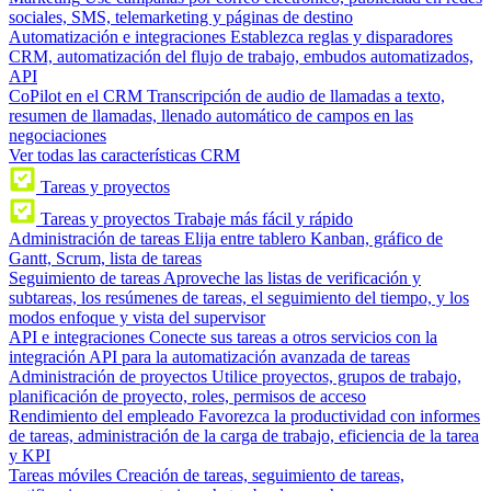
sociales, SMS, telemarketing y páginas de destino
Automatización e integraciones
Establezca reglas y disparadores
CRM, automatización del flujo de trabajo, embudos automatizados,
API
CoPilot en el CRM
Transcripción de audio de llamadas a texto,
resumen de llamadas, llenado automático de campos en las
negociaciones
Ver todas las características CRM
Tareas y proyectos
Tareas y proyectos
Trabaje más fácil y rápido
Administración de tareas
Elija entre tablero Kanban, gráfico de
Gantt, Scrum, lista de tareas
Seguimiento de tareas
Aproveche las listas de verificación y
subtareas, los resúmenes de tareas, el seguimiento del tiempo, y los
modos enfoque y vista del supervisor
API e integraciones
Conecte sus tareas a otros servicios con la
integración API para la automatización avanzada de tareas
Administración de proyectos
Utilice proyectos, grupos de trabajo,
planificación de proyecto, roles, permisos de acceso
Rendimiento del empleado
Favorezca la productividad con informes
de tareas, administración de la carga de trabajo, eficiencia de la tarea
y KPI
Tareas móviles
Creación de tareas, seguimiento de tareas,