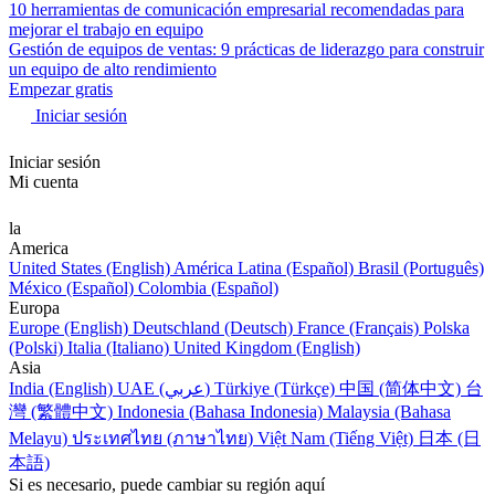
10 herramientas de comunicación empresarial recomendadas para
mejorar el trabajo en equipo
Gestión de equipos de ventas: 9 prácticas de liderazgo para construir
un equipo de alto rendimiento
Empezar gratis
Iniciar sesión
Iniciar sesión
Mi cuenta
la
America
United States (English)
América Latina (Español)
Brasil (Português)
México (Español)
Colombia (Español)
Europa
Europe (English)
Deutschland (Deutsch)
France (Français)
Polska
(Polski)
Italia (Italiano)
United Kingdom (English)
Asia
India (English)
UAE (عربي)
Türkiye (Türkçe)
中国 (简体中文)
台
灣 (繁體中文)
Indonesia (Bahasa Indonesia)
Malaysia (Bahasa
Melayu)
ประเทศไทย (ภาษาไทย)
Việt Nam (Tiếng Việt)
日本 (日
本語)
Si es necesario, puede cambiar su región aquí