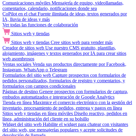
Comunicaciones móviles
Mensajería de equipo, videollamadas,
comentarios, calendario, notificaciones donde sea
CoPilot en el chat
Fuente ilimitada de ideas, textos generados por
IA, lluvia de ideas y más
Ver todas las funciones de colaboración
Sitios web y tiendas
Sitios web y tiendas
Cree sitios web para vender más
Creador de sitios web
Use nuestro CMS gratuito, plantillas,
alojamiento, imágenes y textos generados por IA para crear sitios
web asombrosos
Ventas sociales
Venda sus productos directamente por Facebook,
Instagram, WhatsApp o Telegram
Formularios del sitio web
Capture prospectos con formularios de
pedidos personalizados, formularios de registro y comentarios, y
formularios con campos condicionales
Páginas de destino
Genere prospectos con formularios de captura,
embudos automatizados e integración de Google Analytics
Tienda en línea
Maximice el comercio electrónico con la gestión del
inventario, procesamiento de pedidos, entrega y pagos en línea
Sitios web y tiendas en línea móviles
Diseño reactivo, pedidos en
línea, administración del cliente en su bolsillo
Widget del sitio web
Habilite el widget para chatear con visitantes
del sitio web, use mensajerías populares y acepte solicitudes de
devolución de llamada