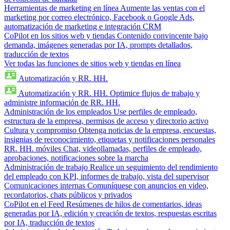
Herramientas de marketing en línea
Aumente las ventas con el
marketing por correo electrónico, Facebook o Google Ads,
automatización de marketing e integración CRM
CoPilot en los sitios web y tiendas
Contenido convincente bajo
demanda, imágenes generadas por IA, prompts detallados,
traducción de textos
Ver todas las funciones de sitios web y tiendas en línea
Automatización y RR. HH.
Automatización y RR. HH.
Optimice flujos de trabajo y
administre información de RR. HH.
Administración de los empleados
Use perfiles de empleado,
estructura de la empresa, permisos de acceso y directorio activo
Cultura y compromiso
Obtenga noticias de la empresa, encuestas,
insignias de reconocimiento, etiquetas y notificaciones personales
RR. HH. móviles
Chat, videollamadas, perfiles de empleado,
aprobaciones, notificaciones sobre la marcha
Administración de trabajo
Realice un seguimiento del rendimiento
del empleado con KPI, informes de trabajo, vista del supervisor
Comunicaciones internas
Comuníquese con anuncios en video,
recordatorios, chats públicos y privados
CoPilot en el Feed
Resúmenes de hilos de comentarios, ideas
generadas por IA, edición y creación de textos, respuestas escritas
por IA, traducción de textos