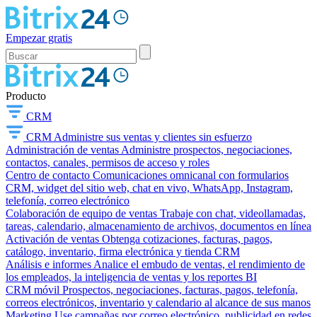
Empezar gratis
Producto
CRM
CRM
Administre sus ventas y clientes sin esfuerzo
Administración de ventas
Administre prospectos, negociaciones,
contactos, canales, permisos de acceso y roles
Centro de contacto
Comunicaciones omnicanal con formularios
CRM, widget del sitio web, chat en vivo, WhatsApp, Instagram,
telefonía, correo electrónico
Colaboración de equipo de ventas
Trabaje con chat, videollamadas,
tareas, calendario, almacenamiento de archivos, documentos en línea
Activación de ventas
Obtenga cotizaciones, facturas, pagos,
catálogo, inventario, firma electrónica y tienda CRM
Análisis e informes
Analice el embudo de ventas, el rendimiento de
los empleados, la inteligencia de ventas y los reportes BI
CRM móvil
Prospectos, negociaciones, facturas, pagos, telefonía,
correos electrónicos, inventario y calendario al alcance de sus manos
Marketing
Use campañas por correo electrónico, publicidad en redes