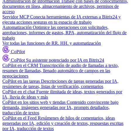
Administración de información
Trabaje con bases de conocimientos,
documentos en línea, almacenamiento de archivos, permisos de
acceso
Servidor MCP
Conecta herramientas de IA externas a Bitrix24 y
ejecuta acciones seguras en tu espacio de trabajo
Automatización
Optimice las operaciones con solicitudes,
aprobaciones, informes de gastos, RPA, automatización del flujo de
trabajo
Ver todas las funciones de RR. HH. y automatización
CoPilot
CoPilot
Su asistente potenciado por IA en Bitrix24
CoPilot en el CRM
Transcripción de audio de llamadas a texto,
resumen de llamadas, llenado automático de campos en las
negociaciones
CoPilot en las tareas
Descripciones de tareas generadas por IA,
resúmenes de tareas, listas de verificación, comentarios
CoPilot en el chat
Fuente ilimitada de ideas, textos generados por
IA, lluvia de ideas y más
CoPilot en los sitios web y tiendas
Contenido convincente bajo
demanda, imágenes generadas por IA, prompts detallados,
traducción de textos
CoPilot en el Feed
Resúmenes de hilos de comentarios, ideas
generadas por IA, edición y creación de textos, respuestas escritas
por IA, traducción de textos