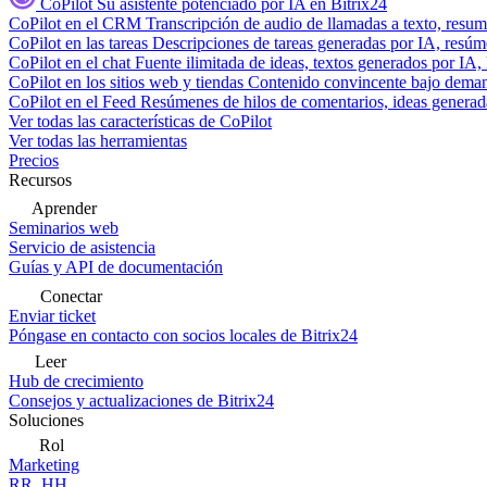
CoPilot
Su asistente potenciado por IA en Bitrix24
CoPilot en el CRM
Transcripción de audio de llamadas a texto, resu
CoPilot en las tareas
Descripciones de tareas generadas por IA, resúmen
CoPilot en el chat
Fuente ilimitada de ideas, textos generados por IA, 
CoPilot en los sitios web y tiendas
Contenido convincente bajo demand
CoPilot en el Feed
Resúmenes de hilos de comentarios, ideas generadas
Ver todas las características de CoPilot
Ver todas las herramientas
Precios
Recursos
Aprender
Seminarios web
Servicio de asistencia
Guías y API de documentación
Conectar
Enviar ticket
Póngase en contacto con socios locales de Bitrix24
Leer
Hub de crecimiento
Consejos y actualizaciones de Bitrix24
Soluciones
Rol
Marketing
RR. HH.