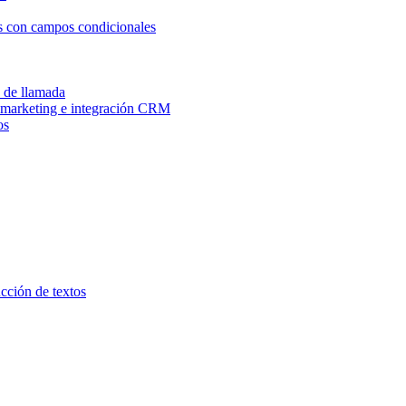
os con campos condicionales
n de llamada
e marketing e integración CRM
os
ucción de textos