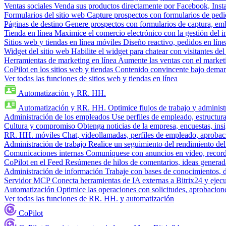
Ventas sociales
Venda sus productos directamente por Facebook, In
Formularios del sitio web
Capture prospectos con formularios de pedi
Páginas de destino
Genere prospectos con formularios de captura, em
Tienda en línea
Maximice el comercio electrónico con la gestión del i
Sitios web y tiendas en línea móviles
Diseño reactivo, pedidos en línea
Widget del sitio web
Habilite el widget para chatear con visitantes de
Herramientas de marketing en línea
Aumente las ventas con el market
CoPilot en los sitios web y tiendas
Contenido convincente bajo demand
Ver todas las funciones de sitios web y tiendas en línea
Automatización y RR. HH.
Automatización y RR. HH.
Optimice flujos de trabajo y admini
Administración de los empleados
Use perfiles de empleado, estructura
Cultura y compromiso
Obtenga noticias de la empresa, encuestas, insi
RR. HH. móviles
Chat, videollamadas, perfiles de empleado, aprobac
Administración de trabajo
Realice un seguimiento del rendimiento del
Comunicaciones internas
Comuníquese con anuncios en video, recorda
CoPilot en el Feed
Resúmenes de hilos de comentarios, ideas generadas
Administración de información
Trabaje con bases de conocimientos, 
Servidor MCP
Conecta herramientas de IA externas a Bitrix24 y ejecu
Automatización
Optimice las operaciones con solicitudes, aprobacione
Ver todas las funciones de RR. HH. y automatización
CoPilot