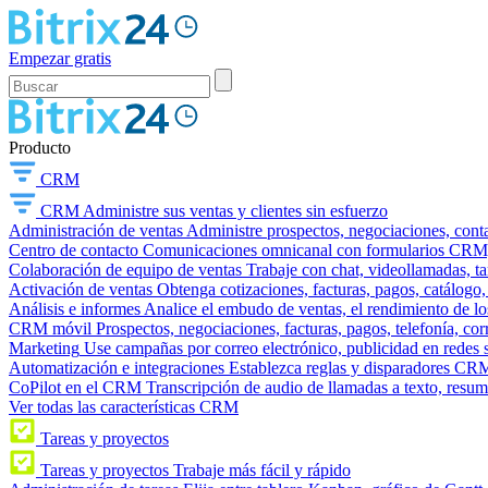
Empezar gratis
Producto
CRM
CRM
Administre sus ventas y clientes sin esfuerzo
Administración de ventas
Administre prospectos, negociaciones, conta
Centro de contacto
Comunicaciones omnicanal con formularios CRM, wi
Colaboración de equipo de ventas
Trabaje con chat, videollamadas, t
Activación de ventas
Obtenga cotizaciones, facturas, pagos, catálogo,
Análisis e informes
Analice el embudo de ventas, el rendimiento de los
CRM móvil
Prospectos, negociaciones, facturas, pagos, telefonía, cor
Marketing
Use campañas por correo electrónico, publicidad en redes 
Automatización e integraciones
Establezca reglas y disparadores CRM
CoPilot en el CRM
Transcripción de audio de llamadas a texto, resu
Ver todas las características CRM
Tareas y proyectos
Tareas y proyectos
Trabaje más fácil y rápido