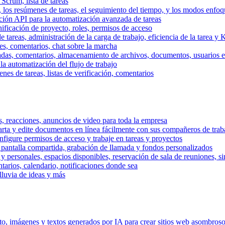
 Scrum, lista de tareas
, los resúmenes de tareas, el seguimiento del tiempo, y los modos enfoq
ración API para la automatización avanzada de tareas
nificación de proyecto, roles, permisos de acceso
tareas, administración de la carga de trabajo, eficiencia de la tarea y 
nes, comentarios, chat sobre la marcha
adas, comentarios, almacenamiento de archivos, documentos, usuarios ext
la automatización del flujo de trabajo
es de tareas, listas de verificación, comentarios
os, reacciones, anuncios de video para toda la empresa
ta y edite documentos en línea fácilmente con sus compañeros de traba
onfigure permisos de acceso y trabaje en tareas y proyectos
pantalla compartida, grabación de llamada y fondos personalizados
 y personales, espacios disponibles, reservación de sala de reuniones, s
arios, calendario, notificaciones donde sea
lluvia de ideas y más
nto, imágenes y textos generados por IA para crear sitios web asombros