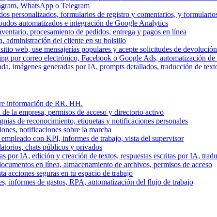
stagram, WhatsApp o Telegram
dos personalizados, formularios de registro y comentarios, y formulari
budos automatizados e integración de Google Analytics
nventario, procesamiento de pedidos, entrega y pagos en línea
, administración del cliente en su bolsillo
l sitio web, use mensajerías populares y acepte solicitudes de devolució
ing por correo electrónico, Facebook o Google Ads, automatización d
a, imágenes generadas por IA, prompts detallados, traducción de text
stre información de RR. HH.
 de la empresa, permisos de acceso y directorio activo
gnias de reconocimiento, etiquetas y notificaciones personales
iones, notificaciones sobre la marcha
 empleado con KPI, informes de trabajo, vista del supervisor
torios, chats públicos y privados
 por IA, edición y creación de textos, respuestas escritas por IA, trad
documentos en línea, almacenamiento de archivos, permisos de acceso
ta acciones seguras en tu espacio de trabajo
s, informes de gastos, RPA, automatización del flujo de trabajo