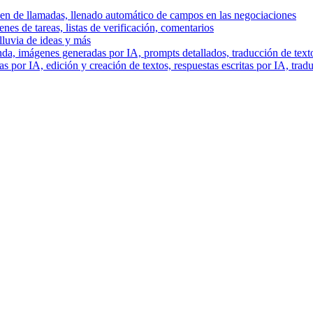
men de llamadas, llenado automático de campos en las negociaciones
es de tareas, listas de verificación, comentarios
lluvia de ideas y más
a, imágenes generadas por IA, prompts detallados, traducción de text
 por IA, edición y creación de textos, respuestas escritas por IA, trad