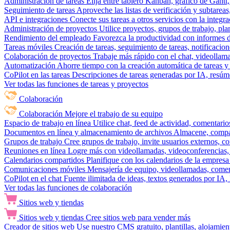
Administración de tareas
Elija entre tablero Kanban, gráfico de Gantt,
Seguimiento de tareas
Aproveche las listas de verificación y subtareas
API e integraciones
Conecte sus tareas a otros servicios con la integ
Administración de proyectos
Utilice proyectos, grupos de trabajo, pla
Rendimiento del empleado
Favorezca la productividad con informes de 
Tareas móviles
Creación de tareas, seguimiento de tareas, notificacio
Colaboración de proyectos
Trabaje más rápido con el chat, videollam
Automatización
Ahorre tiempo con la creación automática de tareas y 
CoPilot en las tareas
Descripciones de tareas generadas por IA, resúmen
Ver todas las funciones de tareas y proyectos
Colaboración
Colaboración
Mejore el trabajo de su equipo
Espacio de trabajo en línea
Utilice chat, feed de actividad, comentari
Documentos en línea y almacenamiento de archivos
Almacene, compar
Grupos de trabajo
Cree grupos de trabajo, invite usuarios externos, c
Reuniones en línea
Logre más con videollamadas, videoconferencias, 
Calendarios compartidos
Planifique con los calendarios de la empresa
Comunicaciones móviles
Mensajería de equipo, videollamadas, coment
CoPilot en el chat
Fuente ilimitada de ideas, textos generados por IA, 
Ver todas las funciones de colaboración
Sitios web y tiendas
Sitios web y tiendas
Cree sitios web para vender más
Creador de sitios web
Use nuestro CMS gratuito, plantillas, alojamie