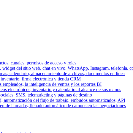
ctos, canales, permisos de acceso y roles
dget del sitio web, chat en vivo, WhatsApp, Instagram, telefonía, co
areas, calendario, almacenamiento de archivos, documentos en línea
 inventario, firma electrónica y tienda CRM
 empleados, la inteligencia de ventas y los reportes BI
reos electrónicos, inventario y calendario al alcance de sus manos
sociales, SMS, telemarketing y páginas de destino
, automatización del flujo de trabajo, embudos automatizados, API
men de llamadas, llenado automático de campos en las negociaciones