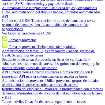
sociales, SMS, telemarketing y páginas de destino
Automatización e integraciones
Establezca reglas y disparadores
CRM, automatización del flujo de trabajo, embudos automatizados,
API
CoPilot en el CRM
Transcripción de audio de llamadas a texto,
resumen de llamadas, llenado automático de campos en las
negociaciones
Ver todas las características CRM
Tareas y proyectos
Tareas y proyectos
Trabaje más fácil y rápido
Administración de tareas
Elija entre tablero Kanban, gráfico de
Gantt, Scrum, lista de tareas
Seguimiento de tareas
Aproveche las listas de verificación y
subtareas, los resúmenes de tareas, el seguimiento del tiempo, y los
modos enfoque y vista del supervisor
API e integraciones
Conecte sus tareas a otros servicios con la
integración API para la automatización avanzada de tareas
Administración de proyectos
Utilice proyectos, grupos de trabajo,
planificación de proyecto, roles, permisos de acceso
Rendimiento del empleado
Favorezca la productividad con informes
de tareas, administración de la carga de trabajo, eficiencia de la tarea
y KPI
Tareas móviles
Creación de tareas, seguimiento de tareas,