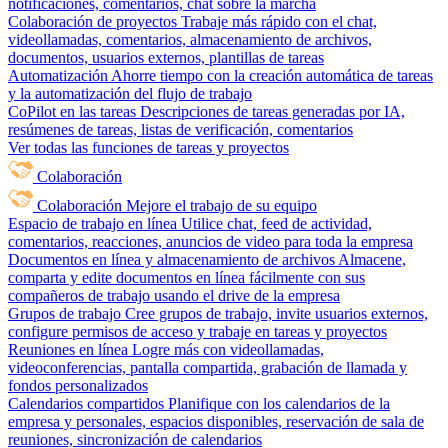
notificaciones, comentarios, chat sobre la marcha
Colaboración de proyectos
Trabaje más rápido con el chat,
videollamadas, comentarios, almacenamiento de archivos,
documentos, usuarios externos, plantillas de tareas
Automatización
Ahorre tiempo con la creación automática de tareas
y la automatización del flujo de trabajo
CoPilot en las tareas
Descripciones de tareas generadas por IA,
resúmenes de tareas, listas de verificación, comentarios
Ver todas las funciones de tareas y proyectos
Colaboración
Colaboración
Mejore el trabajo de su equipo
Espacio de trabajo en línea
Utilice chat, feed de actividad,
comentarios, reacciones, anuncios de video para toda la empresa
Documentos en línea y almacenamiento de archivos
Almacene,
comparta y edite documentos en línea fácilmente con sus
compañeros de trabajo usando el drive de la empresa
Grupos de trabajo
Cree grupos de trabajo, invite usuarios externos,
configure permisos de acceso y trabaje en tareas y proyectos
Reuniones en línea
Logre más con videollamadas,
videoconferencias, pantalla compartida, grabación de llamada y
fondos personalizados
Calendarios compartidos
Planifique con los calendarios de la
empresa y personales, espacios disponibles, reservación de sala de
reuniones, sincronización de calendarios