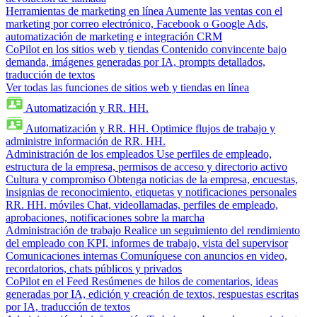
Herramientas de marketing en línea
Aumente las ventas con el
marketing por correo electrónico, Facebook o Google Ads,
automatización de marketing e integración CRM
CoPilot en los sitios web y tiendas
Contenido convincente bajo
demanda, imágenes generadas por IA, prompts detallados,
traducción de textos
Ver todas las funciones de sitios web y tiendas en línea
Automatización y RR. HH.
Automatización y RR. HH.
Optimice flujos de trabajo y
administre información de RR. HH.
Administración de los empleados
Use perfiles de empleado,
estructura de la empresa, permisos de acceso y directorio activo
Cultura y compromiso
Obtenga noticias de la empresa, encuestas,
insignias de reconocimiento, etiquetas y notificaciones personales
RR. HH. móviles
Chat, videollamadas, perfiles de empleado,
aprobaciones, notificaciones sobre la marcha
Administración de trabajo
Realice un seguimiento del rendimiento
del empleado con KPI, informes de trabajo, vista del supervisor
Comunicaciones internas
Comuníquese con anuncios en video,
recordatorios, chats públicos y privados
CoPilot en el Feed
Resúmenes de hilos de comentarios, ideas
generadas por IA, edición y creación de textos, respuestas escritas
por IA, traducción de textos