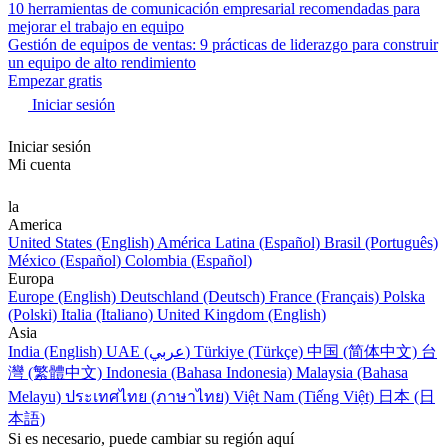
10 herramientas de comunicación empresarial recomendadas para
mejorar el trabajo en equipo
Gestión de equipos de ventas: 9 prácticas de liderazgo para construir
un equipo de alto rendimiento
Empezar gratis
Iniciar sesión
Iniciar sesión
Mi cuenta
la
America
United States (English)
América Latina (Español)
Brasil (Português)
México (Español)
Colombia (Español)
Europa
Europe (English)
Deutschland (Deutsch)
France (Français)
Polska
(Polski)
Italia (Italiano)
United Kingdom (English)
Asia
India (English)
UAE (عربي)
Türkiye (Türkçe)
中国 (简体中文)
台
灣 (繁體中文)
Indonesia (Bahasa Indonesia)
Malaysia (Bahasa
Melayu)
ประเทศไทย (ภาษาไทย)
Việt Nam (Tiếng Việt)
日本 (日
本語)
Si es necesario, puede cambiar su región aquí