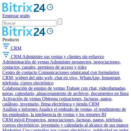
Empezar gratis
Producto
CRM
CRM
Administre sus ventas y clientes sin esfuerzo
Administración de ventas
Administre prospectos, negociaciones,
contactos, canales, permisos de acceso y roles
Centro de contacto
Comunicaciones omnicanal con formularios
CRM, widget del sitio web, chat en vivo, WhatsApp, Instagram,
telefonía, correo electrónico
Colaboración de equipo de ventas
Trabaje con chat, videollamadas,
tareas, calendario, almacenamiento de archivos, documentos en línea
Activación de ventas
Obtenga cotizaciones, facturas, pagos,
catálogo, inventario, firma electrónica y tienda CRM
Análisis e informes
Analice el embudo de ventas, el rendimiento de
los empleados, la inteligencia de ventas y los reportes BI
CRM móvil
Prospectos, negociaciones, facturas, pagos, telefonía,
correos electrónicos, inventario y calendario al alcance de sus manos
Marketing
Use campañas por correo electrónico, publicidad en redes