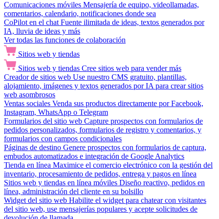
Comunicaciones móviles
Mensajería de equipo, videollamadas,
comentarios, calendario, notificaciones donde sea
CoPilot en el chat
Fuente ilimitada de ideas, textos generados por
IA, lluvia de ideas y más
Ver todas las funciones de colaboración
Sitios web y tiendas
Sitios web y tiendas
Cree sitios web para vender más
Creador de sitios web
Use nuestro CMS gratuito, plantillas,
alojamiento, imágenes y textos generados por IA para crear sitios
web asombrosos
Ventas sociales
Venda sus productos directamente por Facebook,
Instagram, WhatsApp o Telegram
Formularios del sitio web
Capture prospectos con formularios de
pedidos personalizados, formularios de registro y comentarios, y
formularios con campos condicionales
Páginas de destino
Genere prospectos con formularios de captura,
embudos automatizados e integración de Google Analytics
Tienda en línea
Maximice el comercio electrónico con la gestión del
inventario, procesamiento de pedidos, entrega y pagos en línea
Sitios web y tiendas en línea móviles
Diseño reactivo, pedidos en
línea, administración del cliente en su bolsillo
Widget del sitio web
Habilite el widget para chatear con visitantes
del sitio web, use mensajerías populares y acepte solicitudes de
devolución de llamada