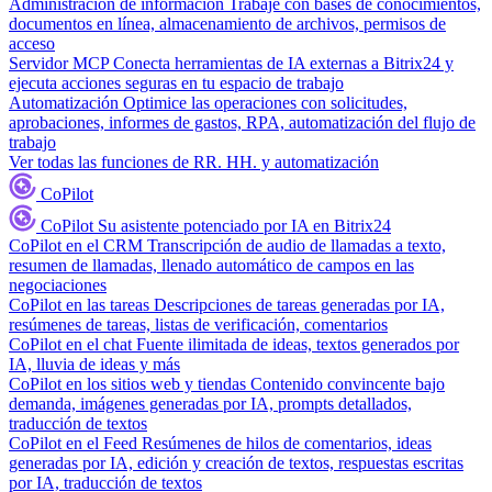
Administración de información
Trabaje con bases de conocimientos,
documentos en línea, almacenamiento de archivos, permisos de
acceso
Servidor MCP
Conecta herramientas de IA externas a Bitrix24 y
ejecuta acciones seguras en tu espacio de trabajo
Automatización
Optimice las operaciones con solicitudes,
aprobaciones, informes de gastos, RPA, automatización del flujo de
trabajo
Ver todas las funciones de RR. HH. y automatización
CoPilot
CoPilot
Su asistente potenciado por IA en Bitrix24
CoPilot en el CRM
Transcripción de audio de llamadas a texto,
resumen de llamadas, llenado automático de campos en las
negociaciones
CoPilot en las tareas
Descripciones de tareas generadas por IA,
resúmenes de tareas, listas de verificación, comentarios
CoPilot en el chat
Fuente ilimitada de ideas, textos generados por
IA, lluvia de ideas y más
CoPilot en los sitios web y tiendas
Contenido convincente bajo
demanda, imágenes generadas por IA, prompts detallados,
traducción de textos
CoPilot en el Feed
Resúmenes de hilos de comentarios, ideas
generadas por IA, edición y creación de textos, respuestas escritas
por IA, traducción de textos