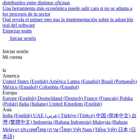
distribuidos entre distintas oficinas
Una herramienta más económica puede salir cara si no se adapta a
los procesos de tu sector
Qué revela el primer mes tras la implementación sobre la adopción
real del software
Empezar gratis
Iniciar sesión
Iniciar sesión
Mi cuenta
la
America
United States (English)
América Latina (Español)
Brasil (Português)
México (Español)
Colombia (Español)
Europa
Europe (English)
Deutschland (Deutsch)
France (Français)
Polska
(Polski)
Italia (Italiano)
United Kingdom (English)
Asia
India (English)
UAE (عربي)
Türkiye (Türkçe)
中国 (简体中文)
台
灣 (繁體中文)
Indonesia (Bahasa Indonesia)
Malaysia (Bahasa
Melayu)
ประเทศไทย (ภาษาไทย)
Việt Nam (Tiếng Việt)
日本 (日
本語)