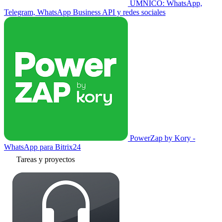
UMNICO: WhatsApp,
Telegram, WhatsApp Business API y redes sociales
PowerZap by Kory -
WhatsApp para Bitrix24
Tareas y proyectos