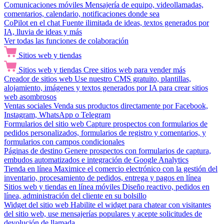
Comunicaciones móviles
Mensajería de equipo, videollamadas,
comentarios, calendario, notificaciones donde sea
CoPilot en el chat
Fuente ilimitada de ideas, textos generados por
IA, lluvia de ideas y más
Ver todas las funciones de colaboración
Sitios web y tiendas
Sitios web y tiendas
Cree sitios web para vender más
Creador de sitios web
Use nuestro CMS gratuito, plantillas,
alojamiento, imágenes y textos generados por IA para crear sitios
web asombrosos
Ventas sociales
Venda sus productos directamente por Facebook,
Instagram, WhatsApp o Telegram
Formularios del sitio web
Capture prospectos con formularios de
pedidos personalizados, formularios de registro y comentarios, y
formularios con campos condicionales
Páginas de destino
Genere prospectos con formularios de captura,
embudos automatizados e integración de Google Analytics
Tienda en línea
Maximice el comercio electrónico con la gestión del
inventario, procesamiento de pedidos, entrega y pagos en línea
Sitios web y tiendas en línea móviles
Diseño reactivo, pedidos en
línea, administración del cliente en su bolsillo
Widget del sitio web
Habilite el widget para chatear con visitantes
del sitio web, use mensajerías populares y acepte solicitudes de
devolución de llamada