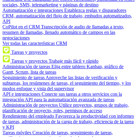
sociales, SMS, telemarketing y páginas de destino
Automatización e integraciones
Establezca reglas y disparadores
CRM, automatización del flujo de trabajo, embudos automatizados,
API
CoPilot en el CRM
Transcripción de audio de llamadas a texto,
resumen de llamadas, llenado automático de campos en las
negociaciones
Ver todas las características CRM
Tareas y proyectos
Tareas y proyectos
Trabaje más fácil y rápido
Administración de tareas
Elija entre tablero Kanban, gráfico de
Gantt, Scrum, lista de tareas
Seguimiento de tareas
Aproveche las listas de verificación y
subtareas, los resúmenes de tareas, el seguimiento del tiempo, y los
modos enfoque y vista del supervisor
API e integraciones
Conecte sus tareas a otros servicios con la
integración API para la automatización avanzada de tareas
Administración de proyectos
Utilice proyectos, grupos de trabajo,
planificación de proyecto, roles, permisos de acceso
Rendimiento del empleado
Favorezca la productividad con informes
de tareas, administración de la carga de trabajo, eficiencia de la tarea
y KPI
Tareas móviles
Creación de tareas, seguimiento de tareas,