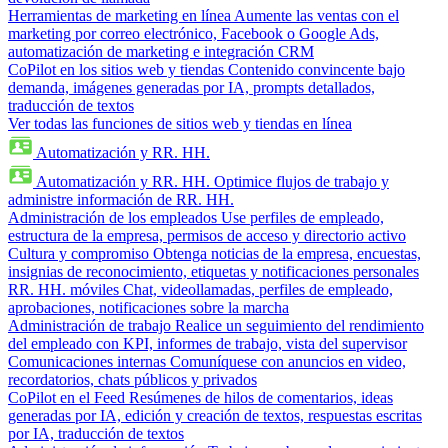
Herramientas de marketing en línea
Aumente las ventas con el
marketing por correo electrónico, Facebook o Google Ads,
automatización de marketing e integración CRM
CoPilot en los sitios web y tiendas
Contenido convincente bajo
demanda, imágenes generadas por IA, prompts detallados,
traducción de textos
Ver todas las funciones de sitios web y tiendas en línea
Automatización y RR. HH.
Automatización y RR. HH.
Optimice flujos de trabajo y
administre información de RR. HH.
Administración de los empleados
Use perfiles de empleado,
estructura de la empresa, permisos de acceso y directorio activo
Cultura y compromiso
Obtenga noticias de la empresa, encuestas,
insignias de reconocimiento, etiquetas y notificaciones personales
RR. HH. móviles
Chat, videollamadas, perfiles de empleado,
aprobaciones, notificaciones sobre la marcha
Administración de trabajo
Realice un seguimiento del rendimiento
del empleado con KPI, informes de trabajo, vista del supervisor
Comunicaciones internas
Comuníquese con anuncios en video,
recordatorios, chats públicos y privados
CoPilot en el Feed
Resúmenes de hilos de comentarios, ideas
generadas por IA, edición y creación de textos, respuestas escritas
por IA, traducción de textos