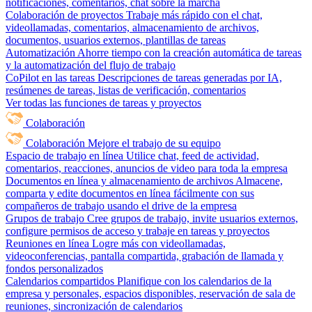
notificaciones, comentarios, chat sobre la marcha
Colaboración de proyectos
Trabaje más rápido con el chat,
videollamadas, comentarios, almacenamiento de archivos,
documentos, usuarios externos, plantillas de tareas
Automatización
Ahorre tiempo con la creación automática de tareas
y la automatización del flujo de trabajo
CoPilot en las tareas
Descripciones de tareas generadas por IA,
resúmenes de tareas, listas de verificación, comentarios
Ver todas las funciones de tareas y proyectos
Colaboración
Colaboración
Mejore el trabajo de su equipo
Espacio de trabajo en línea
Utilice chat, feed de actividad,
comentarios, reacciones, anuncios de video para toda la empresa
Documentos en línea y almacenamiento de archivos
Almacene,
comparta y edite documentos en línea fácilmente con sus
compañeros de trabajo usando el drive de la empresa
Grupos de trabajo
Cree grupos de trabajo, invite usuarios externos,
configure permisos de acceso y trabaje en tareas y proyectos
Reuniones en línea
Logre más con videollamadas,
videoconferencias, pantalla compartida, grabación de llamada y
fondos personalizados
Calendarios compartidos
Planifique con los calendarios de la
empresa y personales, espacios disponibles, reservación de sala de
reuniones, sincronización de calendarios