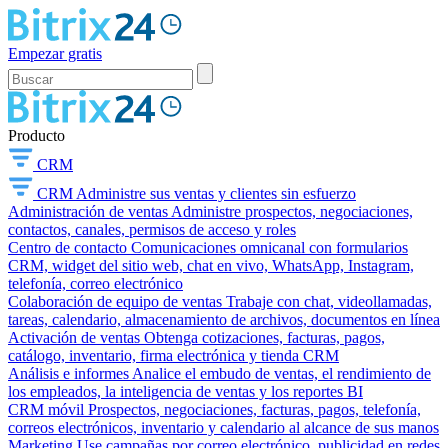
Empezar gratis
Producto
CRM
CRM
Administre sus ventas y clientes sin esfuerzo
Administración de ventas
Administre prospectos, negociaciones,
contactos, canales, permisos de acceso y roles
Centro de contacto
Comunicaciones omnicanal con formularios
CRM, widget del sitio web, chat en vivo, WhatsApp, Instagram,
telefonía, correo electrónico
Colaboración de equipo de ventas
Trabaje con chat, videollamadas,
tareas, calendario, almacenamiento de archivos, documentos en línea
Activación de ventas
Obtenga cotizaciones, facturas, pagos,
catálogo, inventario, firma electrónica y tienda CRM
Análisis e informes
Analice el embudo de ventas, el rendimiento de
los empleados, la inteligencia de ventas y los reportes BI
CRM móvil
Prospectos, negociaciones, facturas, pagos, telefonía,
correos electrónicos, inventario y calendario al alcance de sus manos
Marketing
Use campañas por correo electrónico, publicidad en redes