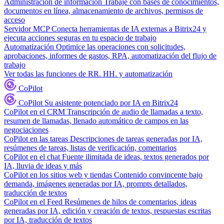
Administración de información
Trabaje con bases de conocimientos,
documentos en línea, almacenamiento de archivos, permisos de
acceso
Servidor MCP
Conecta herramientas de IA externas a Bitrix24 y
ejecuta acciones seguras en tu espacio de trabajo
Automatización
Optimice las operaciones con solicitudes,
aprobaciones, informes de gastos, RPA, automatización del flujo de
trabajo
Ver todas las funciones de RR. HH. y automatización
CoPilot
CoPilot
Su asistente potenciado por IA en Bitrix24
CoPilot en el CRM
Transcripción de audio de llamadas a texto,
resumen de llamadas, llenado automático de campos en las
negociaciones
CoPilot en las tareas
Descripciones de tareas generadas por IA,
resúmenes de tareas, listas de verificación, comentarios
CoPilot en el chat
Fuente ilimitada de ideas, textos generados por
IA, lluvia de ideas y más
CoPilot en los sitios web y tiendas
Contenido convincente bajo
demanda, imágenes generadas por IA, prompts detallados,
traducción de textos
CoPilot en el Feed
Resúmenes de hilos de comentarios, ideas
generadas por IA, edición y creación de textos, respuestas escritas
por IA, traducción de textos