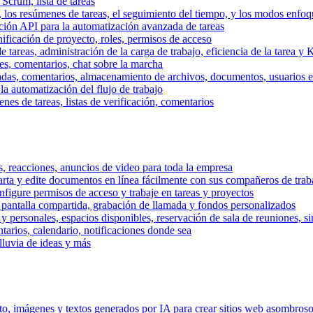
 Scrum, lista de tareas
, los resúmenes de tareas, el seguimiento del tiempo, y los modos enfoq
ración API para la automatización avanzada de tareas
nificación de proyecto, roles, permisos de acceso
tareas, administración de la carga de trabajo, eficiencia de la tarea y 
nes, comentarios, chat sobre la marcha
adas, comentarios, almacenamiento de archivos, documentos, usuarios ext
la automatización del flujo de trabajo
es de tareas, listas de verificación, comentarios
os, reacciones, anuncios de video para toda la empresa
ta y edite documentos en línea fácilmente con sus compañeros de traba
onfigure permisos de acceso y trabaje en tareas y proyectos
pantalla compartida, grabación de llamada y fondos personalizados
 y personales, espacios disponibles, reservación de sala de reuniones, s
arios, calendario, notificaciones donde sea
lluvia de ideas y más
nto, imágenes y textos generados por IA para crear sitios web asombros