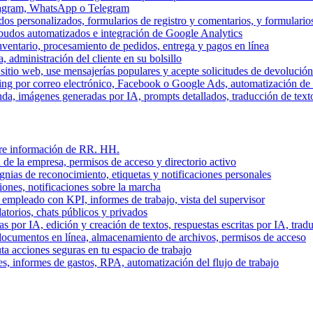
stagram, WhatsApp o Telegram
dos personalizados, formularios de registro y comentarios, y formulari
budos automatizados e integración de Google Analytics
nventario, procesamiento de pedidos, entrega y pagos en línea
, administración del cliente en su bolsillo
l sitio web, use mensajerías populares y acepte solicitudes de devolució
ing por correo electrónico, Facebook o Google Ads, automatización d
a, imágenes generadas por IA, prompts detallados, traducción de text
stre información de RR. HH.
 de la empresa, permisos de acceso y directorio activo
gnias de reconocimiento, etiquetas y notificaciones personales
iones, notificaciones sobre la marcha
 empleado con KPI, informes de trabajo, vista del supervisor
torios, chats públicos y privados
 por IA, edición y creación de textos, respuestas escritas por IA, trad
documentos en línea, almacenamiento de archivos, permisos de acceso
ta acciones seguras en tu espacio de trabajo
s, informes de gastos, RPA, automatización del flujo de trabajo