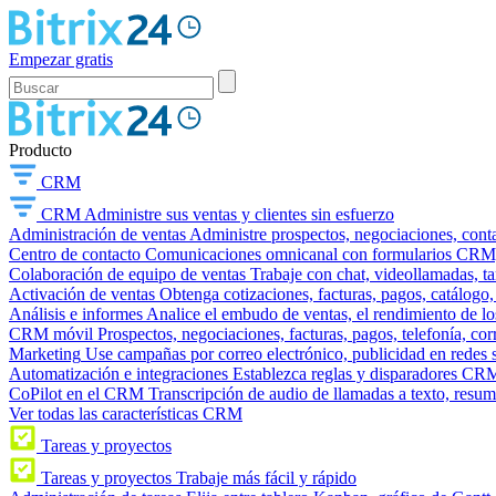
Empezar gratis
Producto
CRM
CRM
Administre sus ventas y clientes sin esfuerzo
Administración de ventas
Administre prospectos, negociaciones, conta
Centro de contacto
Comunicaciones omnicanal con formularios CRM, wi
Colaboración de equipo de ventas
Trabaje con chat, videollamadas, t
Activación de ventas
Obtenga cotizaciones, facturas, pagos, catálogo,
Análisis e informes
Analice el embudo de ventas, el rendimiento de los
CRM móvil
Prospectos, negociaciones, facturas, pagos, telefonía, cor
Marketing
Use campañas por correo electrónico, publicidad en redes 
Automatización e integraciones
Establezca reglas y disparadores CRM
CoPilot en el CRM
Transcripción de audio de llamadas a texto, resu
Ver todas las características CRM
Tareas y proyectos
Tareas y proyectos
Trabaje más fácil y rápido