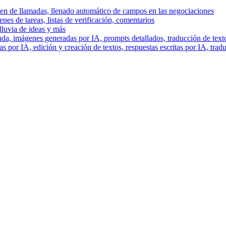
men de llamadas, llenado automático de campos en las negociaciones
es de tareas, listas de verificación, comentarios
lluvia de ideas y más
a, imágenes generadas por IA, prompts detallados, traducción de text
 por IA, edición y creación de textos, respuestas escritas por IA, trad