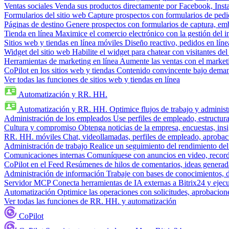
Ventas sociales
Venda sus productos directamente por Facebook, In
Formularios del sitio web
Capture prospectos con formularios de pedi
Páginas de destino
Genere prospectos con formularios de captura, em
Tienda en línea
Maximice el comercio electrónico con la gestión del i
Sitios web y tiendas en línea móviles
Diseño reactivo, pedidos en línea
Widget del sitio web
Habilite el widget para chatear con visitantes de
Herramientas de marketing en línea
Aumente las ventas con el market
CoPilot en los sitios web y tiendas
Contenido convincente bajo demand
Ver todas las funciones de sitios web y tiendas en línea
Automatización y RR. HH.
Automatización y RR. HH.
Optimice flujos de trabajo y admini
Administración de los empleados
Use perfiles de empleado, estructura
Cultura y compromiso
Obtenga noticias de la empresa, encuestas, insi
RR. HH. móviles
Chat, videollamadas, perfiles de empleado, aprobac
Administración de trabajo
Realice un seguimiento del rendimiento del
Comunicaciones internas
Comuníquese con anuncios en video, recorda
CoPilot en el Feed
Resúmenes de hilos de comentarios, ideas generadas
Administración de información
Trabaje con bases de conocimientos, 
Servidor MCP
Conecta herramientas de IA externas a Bitrix24 y ejecu
Automatización
Optimice las operaciones con solicitudes, aprobacione
Ver todas las funciones de RR. HH. y automatización
CoPilot