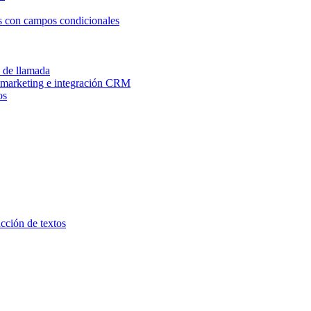
os con campos condicionales
n de llamada
e marketing e integración CRM
os
ucción de textos