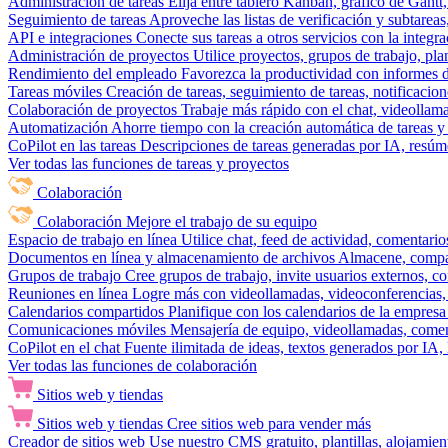
Administración de tareas
Elija entre tablero Kanban, gráfico de Gantt,
Seguimiento de tareas
Aproveche las listas de verificación y subtareas
API e integraciones
Conecte sus tareas a otros servicios con la integ
Administración de proyectos
Utilice proyectos, grupos de trabajo, pla
Rendimiento del empleado
Favorezca la productividad con informes de 
Tareas móviles
Creación de tareas, seguimiento de tareas, notificacio
Colaboración de proyectos
Trabaje más rápido con el chat, videollam
Automatización
Ahorre tiempo con la creación automática de tareas y 
CoPilot en las tareas
Descripciones de tareas generadas por IA, resúmen
Ver todas las funciones de tareas y proyectos
Colaboración
Colaboración
Mejore el trabajo de su equipo
Espacio de trabajo en línea
Utilice chat, feed de actividad, comentari
Documentos en línea y almacenamiento de archivos
Almacene, compar
Grupos de trabajo
Cree grupos de trabajo, invite usuarios externos, c
Reuniones en línea
Logre más con videollamadas, videoconferencias, 
Calendarios compartidos
Planifique con los calendarios de la empresa
Comunicaciones móviles
Mensajería de equipo, videollamadas, coment
CoPilot en el chat
Fuente ilimitada de ideas, textos generados por IA, 
Ver todas las funciones de colaboración
Sitios web y tiendas
Sitios web y tiendas
Cree sitios web para vender más
Creador de sitios web
Use nuestro CMS gratuito, plantillas, alojamie