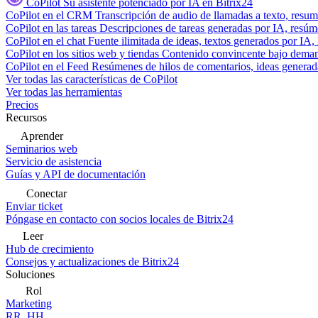
CoPilot
Su asistente potenciado por IA en Bitrix24
CoPilot en el CRM
Transcripción de audio de llamadas a texto, resu
CoPilot en las tareas
Descripciones de tareas generadas por IA, resúmen
CoPilot en el chat
Fuente ilimitada de ideas, textos generados por IA, 
CoPilot en los sitios web y tiendas
Contenido convincente bajo demand
CoPilot en el Feed
Resúmenes de hilos de comentarios, ideas generadas
Ver todas las características de CoPilot
Ver todas las herramientas
Precios
Recursos
Aprender
Seminarios web
Servicio de asistencia
Guías y API de documentación
Conectar
Enviar ticket
Póngase en contacto con socios locales de Bitrix24
Leer
Hub de crecimiento
Consejos y actualizaciones de Bitrix24
Soluciones
Rol
Marketing
RR. HH.