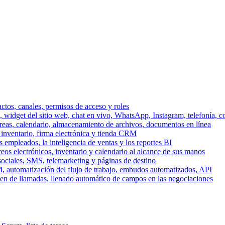
ctos, canales, permisos de acceso y roles
dget del sitio web, chat en vivo, WhatsApp, Instagram, telefonía, co
areas, calendario, almacenamiento de archivos, documentos en línea
 inventario, firma electrónica y tienda CRM
 empleados, la inteligencia de ventas y los reportes BI
reos electrónicos, inventario y calendario al alcance de sus manos
sociales, SMS, telemarketing y páginas de destino
, automatización del flujo de trabajo, embudos automatizados, API
men de llamadas, llenado automático de campos en las negociaciones