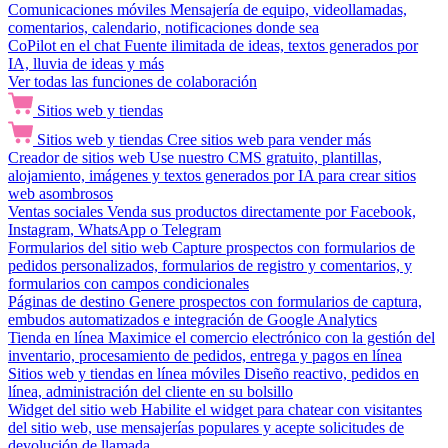
Comunicaciones móviles
Mensajería de equipo, videollamadas,
comentarios, calendario, notificaciones donde sea
CoPilot en el chat
Fuente ilimitada de ideas, textos generados por
IA, lluvia de ideas y más
Ver todas las funciones de colaboración
Sitios web y tiendas
Sitios web y tiendas
Cree sitios web para vender más
Creador de sitios web
Use nuestro CMS gratuito, plantillas,
alojamiento, imágenes y textos generados por IA para crear sitios
web asombrosos
Ventas sociales
Venda sus productos directamente por Facebook,
Instagram, WhatsApp o Telegram
Formularios del sitio web
Capture prospectos con formularios de
pedidos personalizados, formularios de registro y comentarios, y
formularios con campos condicionales
Páginas de destino
Genere prospectos con formularios de captura,
embudos automatizados e integración de Google Analytics
Tienda en línea
Maximice el comercio electrónico con la gestión del
inventario, procesamiento de pedidos, entrega y pagos en línea
Sitios web y tiendas en línea móviles
Diseño reactivo, pedidos en
línea, administración del cliente en su bolsillo
Widget del sitio web
Habilite el widget para chatear con visitantes
del sitio web, use mensajerías populares y acepte solicitudes de
devolución de llamada