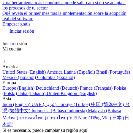
Una herramienta más económica puede salir cara si no se adapta a
los procesos de tu sector
Qué revela el primer mes tras la implementación sobre la adopción
real del software
Empezar gratis
Iniciar sesión
Iniciar sesión
Mi cuenta
la
America
United States (English)
América Latina (Español)
Brasil (Português)
México (Español)
Colombia (Español)
Europa
Europe (English)
Deutschland (Deutsch)
France (Français)
Polska
(Polski)
Italia (Italiano)
United Kingdom (English)
Asia
India (English)
UAE (عربي)
Türkiye (Türkçe)
中国 (简体中文)
台
灣 (繁體中文)
Indonesia (Bahasa Indonesia)
Malaysia (Bahasa
Melayu)
ประเทศไทย (ภาษาไทย)
Việt Nam (Tiếng Việt)
日本 (日
本語)
Si es necesario, puede cambiar su región aquí