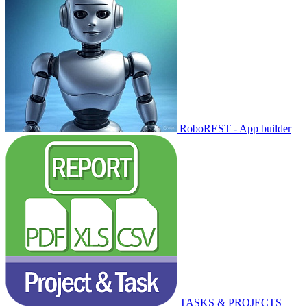
RoboREST - App builder
TASKS & PROJECTS