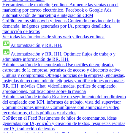
Herramientas de marketing en línea
Aumente las ventas con el
marketing por correo electrónico, Facebook o Google Ads,
automatización de marketing e integración CRM
CoPilot en los sitios web y tiendas
Contenido convincente bajo
demanda, imágenes generadas por IA, prompts detallados,
traducción de textos
Ver todas las funciones de sitios web y tiendas en línea
Automatización y RR. HH.
Automatización y RR. HH.
Optimice flujos de trabajo y
administre información de RR. HH.
Administración de los empleados
Use perfiles de empleado,
estructura de la empresa, permisos de acceso y directorio activo
Cultura y compromiso
Obtenga noticias de la empresa, encuestas,
insignias de reconocimiento, etiquetas y notificaciones personales
RR. HH. móviles
Chat, videollamadas, perfiles de empleado,
aprobaciones, notificaciones sobre la marcha
Administración de trabajo
Realice un seguimiento del rendimiento
del empleado con KPI, informes de trabajo, vista del supervisor
Comunicaciones internas
Comuníquese con anuncios en video,
recordatorios, chats públicos y privados
CoPilot en el Feed
Resúmenes de hilos de comentarios, ideas
generadas por IA, edición y creación de textos, respuestas escritas
por IA, traducción de textos