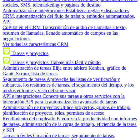
sociales, SMS, telemarketing y páginas de destino
Automatización e integraciones
Establezca reglas y disparadores
CRM, automatización del flujo de trabajo, embudos automatizados,
API
CoPilot en el CRM
Transcripción de audio de llamadas a texto,
resumen de llamadas, llenado automático de campos en las
negociaciones
Ver todas las características CRM
Tareas y proyectos
Tareas y proyectos
Trabaje más fácil y rápido
Administración de tareas
Elija entre tablero Kanban, gráfico de
Gantt, Scrum, lista de tareas
Seguimiento de tareas
Aproveche las listas de verificación y
subtareas, los resúmenes de tareas, el seguimiento del tiempo, y los
modos enfoque y vista del supervisor
API e integraciones
Conecte sus tareas a otros servicios con la
integración API para la automatización avanzada de tareas
Administración de proyectos
Utilice proyectos, grupos de trabajo,
planificación de proyecto, roles, permisos de acceso
Rendimiento del empleado
Favorezca la productividad con informes
de tareas, administración de la carga de trabajo, eficiencia de la tarea
y KPI
Tareas móviles
Creación de tareas, seguimiento de tareas,