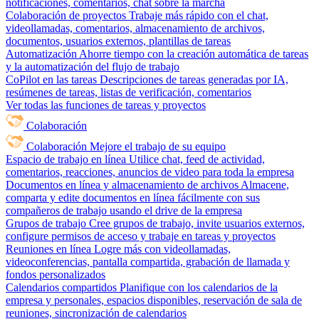
notificaciones, comentarios, chat sobre la marcha
Colaboración de proyectos
Trabaje más rápido con el chat,
videollamadas, comentarios, almacenamiento de archivos,
documentos, usuarios externos, plantillas de tareas
Automatización
Ahorre tiempo con la creación automática de tareas
y la automatización del flujo de trabajo
CoPilot en las tareas
Descripciones de tareas generadas por IA,
resúmenes de tareas, listas de verificación, comentarios
Ver todas las funciones de tareas y proyectos
Colaboración
Colaboración
Mejore el trabajo de su equipo
Espacio de trabajo en línea
Utilice chat, feed de actividad,
comentarios, reacciones, anuncios de video para toda la empresa
Documentos en línea y almacenamiento de archivos
Almacene,
comparta y edite documentos en línea fácilmente con sus
compañeros de trabajo usando el drive de la empresa
Grupos de trabajo
Cree grupos de trabajo, invite usuarios externos,
configure permisos de acceso y trabaje en tareas y proyectos
Reuniones en línea
Logre más con videollamadas,
videoconferencias, pantalla compartida, grabación de llamada y
fondos personalizados
Calendarios compartidos
Planifique con los calendarios de la
empresa y personales, espacios disponibles, reservación de sala de
reuniones, sincronización de calendarios