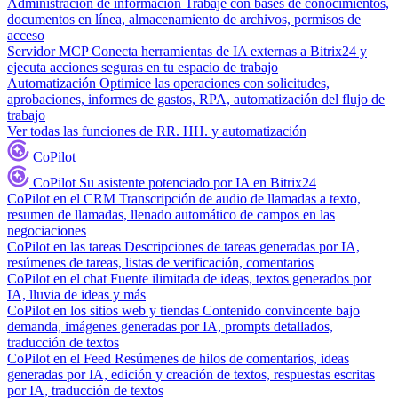
Administración de información
Trabaje con bases de conocimientos,
documentos en línea, almacenamiento de archivos, permisos de
acceso
Servidor MCP
Conecta herramientas de IA externas a Bitrix24 y
ejecuta acciones seguras en tu espacio de trabajo
Automatización
Optimice las operaciones con solicitudes,
aprobaciones, informes de gastos, RPA, automatización del flujo de
trabajo
Ver todas las funciones de RR. HH. y automatización
CoPilot
CoPilot
Su asistente potenciado por IA en Bitrix24
CoPilot en el CRM
Transcripción de audio de llamadas a texto,
resumen de llamadas, llenado automático de campos en las
negociaciones
CoPilot en las tareas
Descripciones de tareas generadas por IA,
resúmenes de tareas, listas de verificación, comentarios
CoPilot en el chat
Fuente ilimitada de ideas, textos generados por
IA, lluvia de ideas y más
CoPilot en los sitios web y tiendas
Contenido convincente bajo
demanda, imágenes generadas por IA, prompts detallados,
traducción de textos
CoPilot en el Feed
Resúmenes de hilos de comentarios, ideas
generadas por IA, edición y creación de textos, respuestas escritas
por IA, traducción de textos