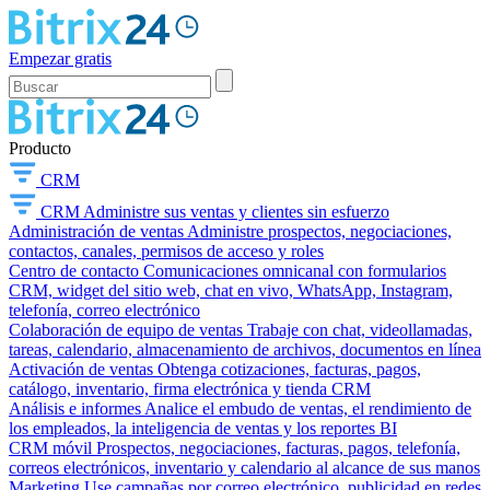
Empezar gratis
Producto
CRM
CRM
Administre sus ventas y clientes sin esfuerzo
Administración de ventas
Administre prospectos, negociaciones,
contactos, canales, permisos de acceso y roles
Centro de contacto
Comunicaciones omnicanal con formularios
CRM, widget del sitio web, chat en vivo, WhatsApp, Instagram,
telefonía, correo electrónico
Colaboración de equipo de ventas
Trabaje con chat, videollamadas,
tareas, calendario, almacenamiento de archivos, documentos en línea
Activación de ventas
Obtenga cotizaciones, facturas, pagos,
catálogo, inventario, firma electrónica y tienda CRM
Análisis e informes
Analice el embudo de ventas, el rendimiento de
los empleados, la inteligencia de ventas y los reportes BI
CRM móvil
Prospectos, negociaciones, facturas, pagos, telefonía,
correos electrónicos, inventario y calendario al alcance de sus manos
Marketing
Use campañas por correo electrónico, publicidad en redes