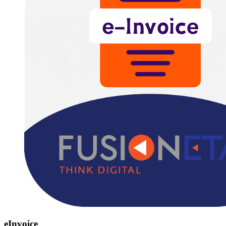
eInvoice