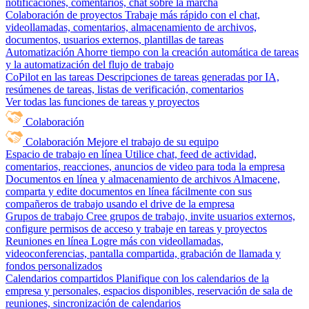
notificaciones, comentarios, chat sobre la marcha
Colaboración de proyectos
Trabaje más rápido con el chat,
videollamadas, comentarios, almacenamiento de archivos,
documentos, usuarios externos, plantillas de tareas
Automatización
Ahorre tiempo con la creación automática de tareas
y la automatización del flujo de trabajo
CoPilot en las tareas
Descripciones de tareas generadas por IA,
resúmenes de tareas, listas de verificación, comentarios
Ver todas las funciones de tareas y proyectos
Colaboración
Colaboración
Mejore el trabajo de su equipo
Espacio de trabajo en línea
Utilice chat, feed de actividad,
comentarios, reacciones, anuncios de video para toda la empresa
Documentos en línea y almacenamiento de archivos
Almacene,
comparta y edite documentos en línea fácilmente con sus
compañeros de trabajo usando el drive de la empresa
Grupos de trabajo
Cree grupos de trabajo, invite usuarios externos,
configure permisos de acceso y trabaje en tareas y proyectos
Reuniones en línea
Logre más con videollamadas,
videoconferencias, pantalla compartida, grabación de llamada y
fondos personalizados
Calendarios compartidos
Planifique con los calendarios de la
empresa y personales, espacios disponibles, reservación de sala de
reuniones, sincronización de calendarios