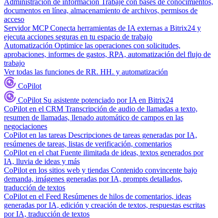
Administración de información
Trabaje con bases de conocimientos,
documentos en línea, almacenamiento de archivos, permisos de
acceso
Servidor MCP
Conecta herramientas de IA externas a Bitrix24 y
ejecuta acciones seguras en tu espacio de trabajo
Automatización
Optimice las operaciones con solicitudes,
aprobaciones, informes de gastos, RPA, automatización del flujo de
trabajo
Ver todas las funciones de RR. HH. y automatización
CoPilot
CoPilot
Su asistente potenciado por IA en Bitrix24
CoPilot en el CRM
Transcripción de audio de llamadas a texto,
resumen de llamadas, llenado automático de campos en las
negociaciones
CoPilot en las tareas
Descripciones de tareas generadas por IA,
resúmenes de tareas, listas de verificación, comentarios
CoPilot en el chat
Fuente ilimitada de ideas, textos generados por
IA, lluvia de ideas y más
CoPilot en los sitios web y tiendas
Contenido convincente bajo
demanda, imágenes generadas por IA, prompts detallados,
traducción de textos
CoPilot en el Feed
Resúmenes de hilos de comentarios, ideas
generadas por IA, edición y creación de textos, respuestas escritas
por IA, traducción de textos