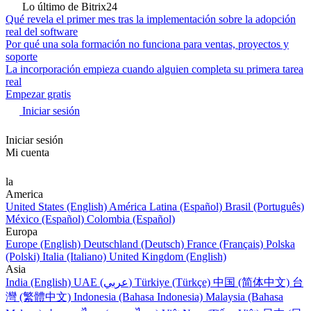
Lo último de Bitrix24
Qué revela el primer mes tras la implementación sobre la adopción
real del software
Por qué una sola formación no funciona para ventas, proyectos y
soporte
La incorporación empieza cuando alguien completa su primera tarea
real
Empezar gratis
Iniciar sesión
Iniciar sesión
Mi cuenta
la
America
United States (English)
América Latina (Español)
Brasil (Português)
México (Español)
Colombia (Español)
Europa
Europe (English)
Deutschland (Deutsch)
France (Français)
Polska
(Polski)
Italia (Italiano)
United Kingdom (English)
Asia
India (English)
UAE (عربي)
Türkiye (Türkçe)
中国 (简体中文)
台
灣 (繁體中文)
Indonesia (Bahasa Indonesia)
Malaysia (Bahasa