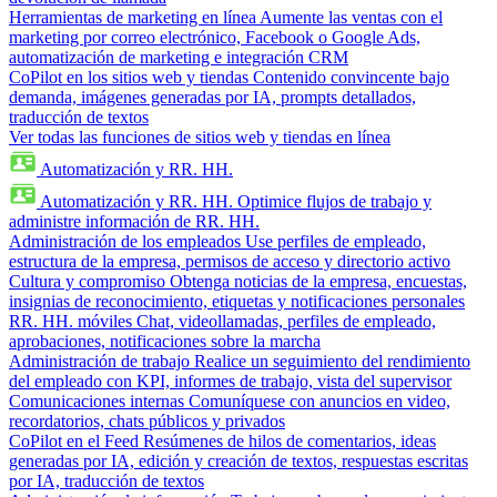
Herramientas de marketing en línea
Aumente las ventas con el
marketing por correo electrónico, Facebook o Google Ads,
automatización de marketing e integración CRM
CoPilot en los sitios web y tiendas
Contenido convincente bajo
demanda, imágenes generadas por IA, prompts detallados,
traducción de textos
Ver todas las funciones de sitios web y tiendas en línea
Automatización y RR. HH.
Automatización y RR. HH.
Optimice flujos de trabajo y
administre información de RR. HH.
Administración de los empleados
Use perfiles de empleado,
estructura de la empresa, permisos de acceso y directorio activo
Cultura y compromiso
Obtenga noticias de la empresa, encuestas,
insignias de reconocimiento, etiquetas y notificaciones personales
RR. HH. móviles
Chat, videollamadas, perfiles de empleado,
aprobaciones, notificaciones sobre la marcha
Administración de trabajo
Realice un seguimiento del rendimiento
del empleado con KPI, informes de trabajo, vista del supervisor
Comunicaciones internas
Comuníquese con anuncios en video,
recordatorios, chats públicos y privados
CoPilot en el Feed
Resúmenes de hilos de comentarios, ideas
generadas por IA, edición y creación de textos, respuestas escritas
por IA, traducción de textos