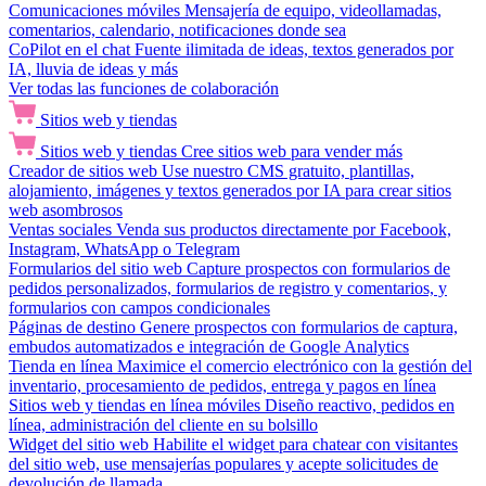
Comunicaciones móviles
Mensajería de equipo, videollamadas,
comentarios, calendario, notificaciones donde sea
CoPilot en el chat
Fuente ilimitada de ideas, textos generados por
IA, lluvia de ideas y más
Ver todas las funciones de colaboración
Sitios web y tiendas
Sitios web y tiendas
Cree sitios web para vender más
Creador de sitios web
Use nuestro CMS gratuito, plantillas,
alojamiento, imágenes y textos generados por IA para crear sitios
web asombrosos
Ventas sociales
Venda sus productos directamente por Facebook,
Instagram, WhatsApp o Telegram
Formularios del sitio web
Capture prospectos con formularios de
pedidos personalizados, formularios de registro y comentarios, y
formularios con campos condicionales
Páginas de destino
Genere prospectos con formularios de captura,
embudos automatizados e integración de Google Analytics
Tienda en línea
Maximice el comercio electrónico con la gestión del
inventario, procesamiento de pedidos, entrega y pagos en línea
Sitios web y tiendas en línea móviles
Diseño reactivo, pedidos en
línea, administración del cliente en su bolsillo
Widget del sitio web
Habilite el widget para chatear con visitantes
del sitio web, use mensajerías populares y acepte solicitudes de
devolución de llamada