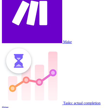
Make
Tasks: actual completion
time