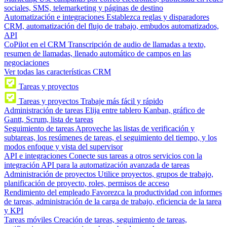
sociales, SMS, telemarketing y páginas de destino
Automatización e integraciones
Establezca reglas y disparadores
CRM, automatización del flujo de trabajo, embudos automatizados,
API
CoPilot en el CRM
Transcripción de audio de llamadas a texto,
resumen de llamadas, llenado automático de campos en las
negociaciones
Ver todas las características CRM
Tareas y proyectos
Tareas y proyectos
Trabaje más fácil y rápido
Administración de tareas
Elija entre tablero Kanban, gráfico de
Gantt, Scrum, lista de tareas
Seguimiento de tareas
Aproveche las listas de verificación y
subtareas, los resúmenes de tareas, el seguimiento del tiempo, y los
modos enfoque y vista del supervisor
API e integraciones
Conecte sus tareas a otros servicios con la
integración API para la automatización avanzada de tareas
Administración de proyectos
Utilice proyectos, grupos de trabajo,
planificación de proyecto, roles, permisos de acceso
Rendimiento del empleado
Favorezca la productividad con informes
de tareas, administración de la carga de trabajo, eficiencia de la tarea
y KPI
Tareas móviles
Creación de tareas, seguimiento de tareas,