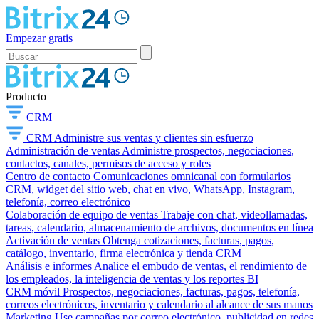
Empezar gratis
Producto
CRM
CRM
Administre sus ventas y clientes sin esfuerzo
Administración de ventas
Administre prospectos, negociaciones,
contactos, canales, permisos de acceso y roles
Centro de contacto
Comunicaciones omnicanal con formularios
CRM, widget del sitio web, chat en vivo, WhatsApp, Instagram,
telefonía, correo electrónico
Colaboración de equipo de ventas
Trabaje con chat, videollamadas,
tareas, calendario, almacenamiento de archivos, documentos en línea
Activación de ventas
Obtenga cotizaciones, facturas, pagos,
catálogo, inventario, firma electrónica y tienda CRM
Análisis e informes
Analice el embudo de ventas, el rendimiento de
los empleados, la inteligencia de ventas y los reportes BI
CRM móvil
Prospectos, negociaciones, facturas, pagos, telefonía,
correos electrónicos, inventario y calendario al alcance de sus manos
Marketing
Use campañas por correo electrónico, publicidad en redes