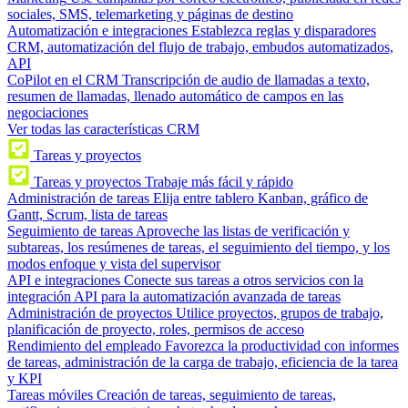
sociales, SMS, telemarketing y páginas de destino
Automatización e integraciones
Establezca reglas y disparadores
CRM, automatización del flujo de trabajo, embudos automatizados,
API
CoPilot en el CRM
Transcripción de audio de llamadas a texto,
resumen de llamadas, llenado automático de campos en las
negociaciones
Ver todas las características CRM
Tareas y proyectos
Tareas y proyectos
Trabaje más fácil y rápido
Administración de tareas
Elija entre tablero Kanban, gráfico de
Gantt, Scrum, lista de tareas
Seguimiento de tareas
Aproveche las listas de verificación y
subtareas, los resúmenes de tareas, el seguimiento del tiempo, y los
modos enfoque y vista del supervisor
API e integraciones
Conecte sus tareas a otros servicios con la
integración API para la automatización avanzada de tareas
Administración de proyectos
Utilice proyectos, grupos de trabajo,
planificación de proyecto, roles, permisos de acceso
Rendimiento del empleado
Favorezca la productividad con informes
de tareas, administración de la carga de trabajo, eficiencia de la tarea
y KPI
Tareas móviles
Creación de tareas, seguimiento de tareas,