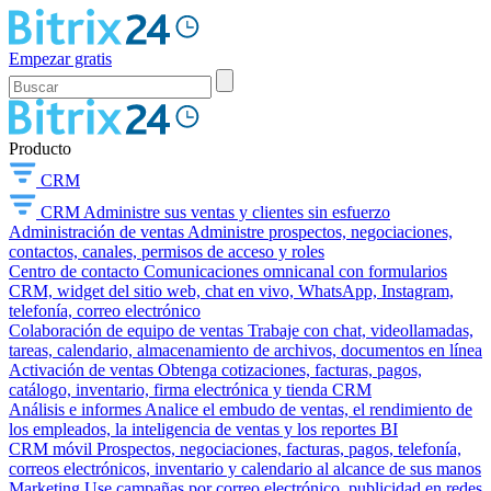
Empezar gratis
Producto
CRM
CRM
Administre sus ventas y clientes sin esfuerzo
Administración de ventas
Administre prospectos, negociaciones,
contactos, canales, permisos de acceso y roles
Centro de contacto
Comunicaciones omnicanal con formularios
CRM, widget del sitio web, chat en vivo, WhatsApp, Instagram,
telefonía, correo electrónico
Colaboración de equipo de ventas
Trabaje con chat, videollamadas,
tareas, calendario, almacenamiento de archivos, documentos en línea
Activación de ventas
Obtenga cotizaciones, facturas, pagos,
catálogo, inventario, firma electrónica y tienda CRM
Análisis e informes
Analice el embudo de ventas, el rendimiento de
los empleados, la inteligencia de ventas y los reportes BI
CRM móvil
Prospectos, negociaciones, facturas, pagos, telefonía,
correos electrónicos, inventario y calendario al alcance de sus manos
Marketing
Use campañas por correo electrónico, publicidad en redes