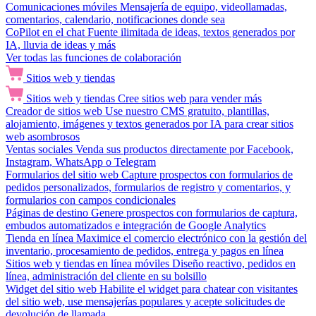
Comunicaciones móviles
Mensajería de equipo, videollamadas,
comentarios, calendario, notificaciones donde sea
CoPilot en el chat
Fuente ilimitada de ideas, textos generados por
IA, lluvia de ideas y más
Ver todas las funciones de colaboración
Sitios web y tiendas
Sitios web y tiendas
Cree sitios web para vender más
Creador de sitios web
Use nuestro CMS gratuito, plantillas,
alojamiento, imágenes y textos generados por IA para crear sitios
web asombrosos
Ventas sociales
Venda sus productos directamente por Facebook,
Instagram, WhatsApp o Telegram
Formularios del sitio web
Capture prospectos con formularios de
pedidos personalizados, formularios de registro y comentarios, y
formularios con campos condicionales
Páginas de destino
Genere prospectos con formularios de captura,
embudos automatizados e integración de Google Analytics
Tienda en línea
Maximice el comercio electrónico con la gestión del
inventario, procesamiento de pedidos, entrega y pagos en línea
Sitios web y tiendas en línea móviles
Diseño reactivo, pedidos en
línea, administración del cliente en su bolsillo
Widget del sitio web
Habilite el widget para chatear con visitantes
del sitio web, use mensajerías populares y acepte solicitudes de
devolución de llamada