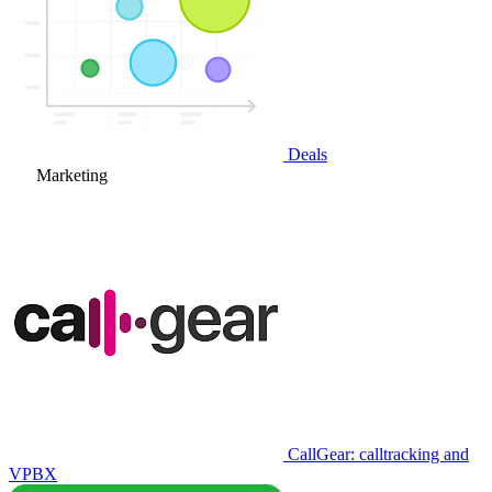
Deals
Marketing
CallGear: calltracking and
VPBX