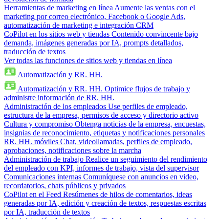
Herramientas de marketing en línea
Aumente las ventas con el
marketing por correo electrónico, Facebook o Google Ads,
automatización de marketing e integración CRM
CoPilot en los sitios web y tiendas
Contenido convincente bajo
demanda, imágenes generadas por IA, prompts detallados,
traducción de textos
Ver todas las funciones de sitios web y tiendas en línea
Automatización y RR. HH.
Automatización y RR. HH.
Optimice flujos de trabajo y
administre información de RR. HH.
Administración de los empleados
Use perfiles de empleado,
estructura de la empresa, permisos de acceso y directorio activo
Cultura y compromiso
Obtenga noticias de la empresa, encuestas,
insignias de reconocimiento, etiquetas y notificaciones personales
RR. HH. móviles
Chat, videollamadas, perfiles de empleado,
aprobaciones, notificaciones sobre la marcha
Administración de trabajo
Realice un seguimiento del rendimiento
del empleado con KPI, informes de trabajo, vista del supervisor
Comunicaciones internas
Comuníquese con anuncios en video,
recordatorios, chats públicos y privados
CoPilot en el Feed
Resúmenes de hilos de comentarios, ideas
generadas por IA, edición y creación de textos, respuestas escritas
por IA, traducción de textos