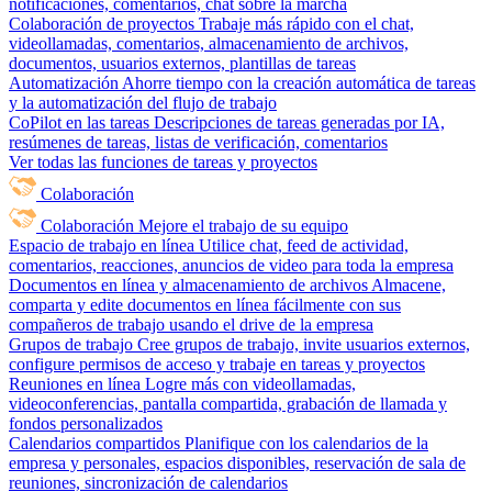
notificaciones, comentarios, chat sobre la marcha
Colaboración de proyectos
Trabaje más rápido con el chat,
videollamadas, comentarios, almacenamiento de archivos,
documentos, usuarios externos, plantillas de tareas
Automatización
Ahorre tiempo con la creación automática de tareas
y la automatización del flujo de trabajo
CoPilot en las tareas
Descripciones de tareas generadas por IA,
resúmenes de tareas, listas de verificación, comentarios
Ver todas las funciones de tareas y proyectos
Colaboración
Colaboración
Mejore el trabajo de su equipo
Espacio de trabajo en línea
Utilice chat, feed de actividad,
comentarios, reacciones, anuncios de video para toda la empresa
Documentos en línea y almacenamiento de archivos
Almacene,
comparta y edite documentos en línea fácilmente con sus
compañeros de trabajo usando el drive de la empresa
Grupos de trabajo
Cree grupos de trabajo, invite usuarios externos,
configure permisos de acceso y trabaje en tareas y proyectos
Reuniones en línea
Logre más con videollamadas,
videoconferencias, pantalla compartida, grabación de llamada y
fondos personalizados
Calendarios compartidos
Planifique con los calendarios de la
empresa y personales, espacios disponibles, reservación de sala de
reuniones, sincronización de calendarios