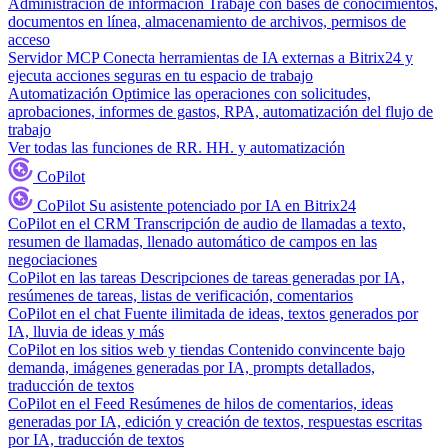
Administración de información
Trabaje con bases de conocimientos,
documentos en línea, almacenamiento de archivos, permisos de
acceso
Servidor MCP
Conecta herramientas de IA externas a Bitrix24 y
ejecuta acciones seguras en tu espacio de trabajo
Automatización
Optimice las operaciones con solicitudes,
aprobaciones, informes de gastos, RPA, automatización del flujo de
trabajo
Ver todas las funciones de RR. HH. y automatización
CoPilot
CoPilot
Su asistente potenciado por IA en Bitrix24
CoPilot en el CRM
Transcripción de audio de llamadas a texto,
resumen de llamadas, llenado automático de campos en las
negociaciones
CoPilot en las tareas
Descripciones de tareas generadas por IA,
resúmenes de tareas, listas de verificación, comentarios
CoPilot en el chat
Fuente ilimitada de ideas, textos generados por
IA, lluvia de ideas y más
CoPilot en los sitios web y tiendas
Contenido convincente bajo
demanda, imágenes generadas por IA, prompts detallados,
traducción de textos
CoPilot en el Feed
Resúmenes de hilos de comentarios, ideas
generadas por IA, edición y creación de textos, respuestas escritas
por IA, traducción de textos