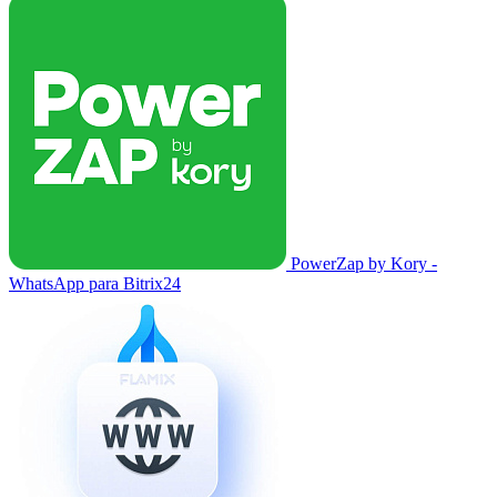
PowerZap by Kory -
WhatsApp para Bitrix24