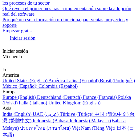
los procesos de tu sector
Qué revela el primer mes tras la implementación sobre la adopción
real del software
Por qué una sola formación no funciona para ventas, proyectos y
soporte
Empezar gratis
Iniciar sesión
Iniciar sesión
Mi cuenta
la
America
United States (English)
América Latina (Español)
Brasil (Português)
México (Español)
Colombia (Español)
Europa
Europe (English)
Deutschland (Deutsch)
France (Français)
Polska
(Polski)
Italia (Italiano)
United Kingdom (English)
Asia
India (English)
UAE (عربي)
Türkiye (Türkçe)
中国 (简体中文)
台
灣 (繁體中文)
Indonesia (Bahasa Indonesia)
Malaysia (Bahasa
Melayu)
ประเทศไทย (ภาษาไทย)
Việt Nam (Tiếng Việt)
日本 (日
本語)