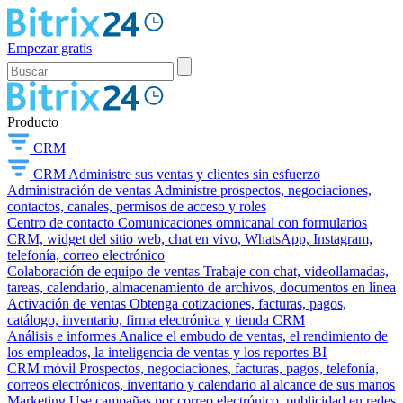
Empezar gratis
Producto
CRM
CRM
Administre sus ventas y clientes sin esfuerzo
Administración de ventas
Administre prospectos, negociaciones,
contactos, canales, permisos de acceso y roles
Centro de contacto
Comunicaciones omnicanal con formularios
CRM, widget del sitio web, chat en vivo, WhatsApp, Instagram,
telefonía, correo electrónico
Colaboración de equipo de ventas
Trabaje con chat, videollamadas,
tareas, calendario, almacenamiento de archivos, documentos en línea
Activación de ventas
Obtenga cotizaciones, facturas, pagos,
catálogo, inventario, firma electrónica y tienda CRM
Análisis e informes
Analice el embudo de ventas, el rendimiento de
los empleados, la inteligencia de ventas y los reportes BI
CRM móvil
Prospectos, negociaciones, facturas, pagos, telefonía,
correos electrónicos, inventario y calendario al alcance de sus manos
Marketing
Use campañas por correo electrónico, publicidad en redes