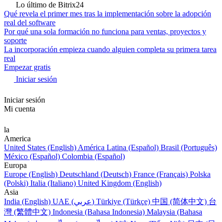
Lo último de Bitrix24
Qué revela el primer mes tras la implementación sobre la adopción
real del software
Por qué una sola formación no funciona para ventas, proyectos y
soporte
La incorporación empieza cuando alguien completa su primera tarea
real
Empezar gratis
Iniciar sesión
Iniciar sesión
Mi cuenta
la
America
United States (English)
América Latina (Español)
Brasil (Português)
México (Español)
Colombia (Español)
Europa
Europe (English)
Deutschland (Deutsch)
France (Français)
Polska
(Polski)
Italia (Italiano)
United Kingdom (English)
Asia
India (English)
UAE (عربي)
Türkiye (Türkçe)
中国 (简体中文)
台
灣 (繁體中文)
Indonesia (Bahasa Indonesia)
Malaysia (Bahasa