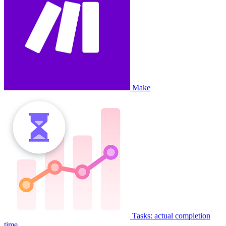
Make
Tasks: actual completion
time