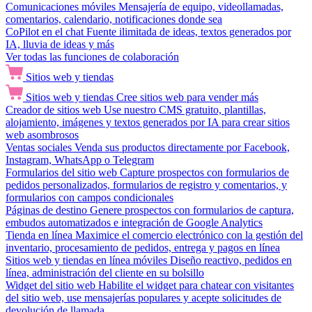
Comunicaciones móviles
Mensajería de equipo, videollamadas,
comentarios, calendario, notificaciones donde sea
CoPilot en el chat
Fuente ilimitada de ideas, textos generados por
IA, lluvia de ideas y más
Ver todas las funciones de colaboración
Sitios web y tiendas
Sitios web y tiendas
Cree sitios web para vender más
Creador de sitios web
Use nuestro CMS gratuito, plantillas,
alojamiento, imágenes y textos generados por IA para crear sitios
web asombrosos
Ventas sociales
Venda sus productos directamente por Facebook,
Instagram, WhatsApp o Telegram
Formularios del sitio web
Capture prospectos con formularios de
pedidos personalizados, formularios de registro y comentarios, y
formularios con campos condicionales
Páginas de destino
Genere prospectos con formularios de captura,
embudos automatizados e integración de Google Analytics
Tienda en línea
Maximice el comercio electrónico con la gestión del
inventario, procesamiento de pedidos, entrega y pagos en línea
Sitios web y tiendas en línea móviles
Diseño reactivo, pedidos en
línea, administración del cliente en su bolsillo
Widget del sitio web
Habilite el widget para chatear con visitantes
del sitio web, use mensajerías populares y acepte solicitudes de
devolución de llamada