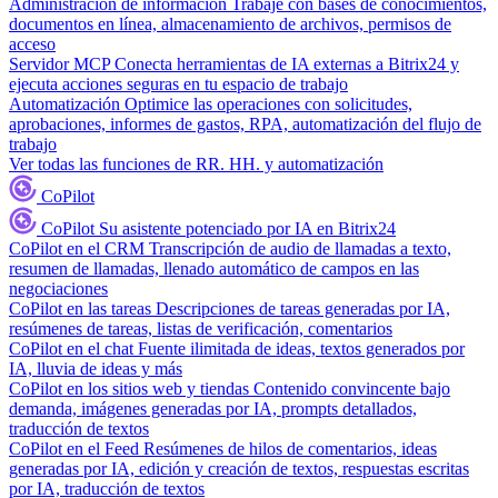
Administración de información
Trabaje con bases de conocimientos,
documentos en línea, almacenamiento de archivos, permisos de
acceso
Servidor MCP
Conecta herramientas de IA externas a Bitrix24 y
ejecuta acciones seguras en tu espacio de trabajo
Automatización
Optimice las operaciones con solicitudes,
aprobaciones, informes de gastos, RPA, automatización del flujo de
trabajo
Ver todas las funciones de RR. HH. y automatización
CoPilot
CoPilot
Su asistente potenciado por IA en Bitrix24
CoPilot en el CRM
Transcripción de audio de llamadas a texto,
resumen de llamadas, llenado automático de campos en las
negociaciones
CoPilot en las tareas
Descripciones de tareas generadas por IA,
resúmenes de tareas, listas de verificación, comentarios
CoPilot en el chat
Fuente ilimitada de ideas, textos generados por
IA, lluvia de ideas y más
CoPilot en los sitios web y tiendas
Contenido convincente bajo
demanda, imágenes generadas por IA, prompts detallados,
traducción de textos
CoPilot en el Feed
Resúmenes de hilos de comentarios, ideas
generadas por IA, edición y creación de textos, respuestas escritas
por IA, traducción de textos