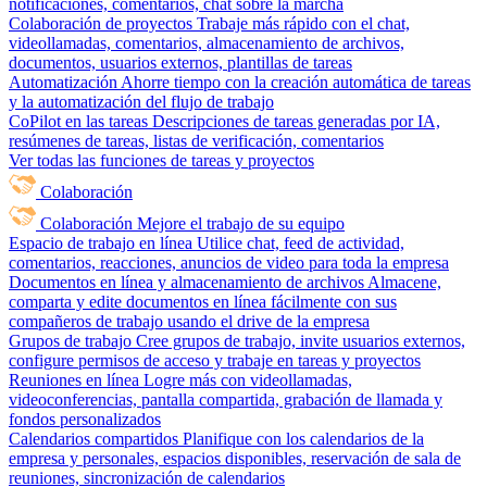
notificaciones, comentarios, chat sobre la marcha
Colaboración de proyectos
Trabaje más rápido con el chat,
videollamadas, comentarios, almacenamiento de archivos,
documentos, usuarios externos, plantillas de tareas
Automatización
Ahorre tiempo con la creación automática de tareas
y la automatización del flujo de trabajo
CoPilot en las tareas
Descripciones de tareas generadas por IA,
resúmenes de tareas, listas de verificación, comentarios
Ver todas las funciones de tareas y proyectos
Colaboración
Colaboración
Mejore el trabajo de su equipo
Espacio de trabajo en línea
Utilice chat, feed de actividad,
comentarios, reacciones, anuncios de video para toda la empresa
Documentos en línea y almacenamiento de archivos
Almacene,
comparta y edite documentos en línea fácilmente con sus
compañeros de trabajo usando el drive de la empresa
Grupos de trabajo
Cree grupos de trabajo, invite usuarios externos,
configure permisos de acceso y trabaje en tareas y proyectos
Reuniones en línea
Logre más con videollamadas,
videoconferencias, pantalla compartida, grabación de llamada y
fondos personalizados
Calendarios compartidos
Planifique con los calendarios de la
empresa y personales, espacios disponibles, reservación de sala de
reuniones, sincronización de calendarios