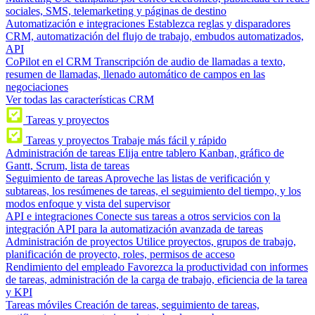
sociales, SMS, telemarketing y páginas de destino
Automatización e integraciones
Establezca reglas y disparadores
CRM, automatización del flujo de trabajo, embudos automatizados,
API
CoPilot en el CRM
Transcripción de audio de llamadas a texto,
resumen de llamadas, llenado automático de campos en las
negociaciones
Ver todas las características CRM
Tareas y proyectos
Tareas y proyectos
Trabaje más fácil y rápido
Administración de tareas
Elija entre tablero Kanban, gráfico de
Gantt, Scrum, lista de tareas
Seguimiento de tareas
Aproveche las listas de verificación y
subtareas, los resúmenes de tareas, el seguimiento del tiempo, y los
modos enfoque y vista del supervisor
API e integraciones
Conecte sus tareas a otros servicios con la
integración API para la automatización avanzada de tareas
Administración de proyectos
Utilice proyectos, grupos de trabajo,
planificación de proyecto, roles, permisos de acceso
Rendimiento del empleado
Favorezca la productividad con informes
de tareas, administración de la carga de trabajo, eficiencia de la tarea
y KPI
Tareas móviles
Creación de tareas, seguimiento de tareas,