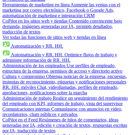
Herramientas de marketing en línea
Aumente las ventas con el
marketing por correo electrónico, Facebook o Google Ads,
automatización de marketing e integración CRM
CoPilot en los sitios web y tiendas
Contenido convincente bajo
demanda, imágenes generadas por IA, prompts detallados,
traducción de textos
Ver todas las funciones de sitios web y tiendas en línea
Automatización y RR. HH.
Automatización y RR. HH.
Optimice flujos de trabajo y
administre información de RR. HH.
Administración de los empleados
Use perfiles de empleado,
estructura de la empresa, permisos de acceso y directorio activo
Cultura y compromiso
Obtenga noticias de la empresa, encuestas,
insignias de reconocimiento, etiquetas y notificaciones personales
RR. HH. móviles
Chat, videollamadas, perfiles de empleado,
aprobaciones, notificaciones sobre la marcha
Administración de trabajo
Realice un seguimiento del rendimiento
del empleado con KPI, informes de trabajo, vista del supervisor
Comunicaciones internas
Comuníquese con anuncios en video,
recordatorios, chats públicos y privados
CoPilot en el Feed
Resúmenes de hilos de comentarios, ideas
generadas por IA, edición y creación de textos, respuestas escritas
por IA, traducción de textos