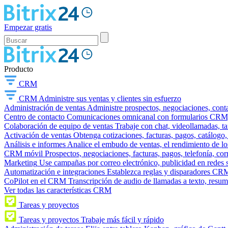
Empezar gratis
Producto
CRM
CRM
Administre sus ventas y clientes sin esfuerzo
Administración de ventas
Administre prospectos, negociaciones, conta
Centro de contacto
Comunicaciones omnicanal con formularios CRM, wi
Colaboración de equipo de ventas
Trabaje con chat, videollamadas, t
Activación de ventas
Obtenga cotizaciones, facturas, pagos, catálogo,
Análisis e informes
Analice el embudo de ventas, el rendimiento de los
CRM móvil
Prospectos, negociaciones, facturas, pagos, telefonía, cor
Marketing
Use campañas por correo electrónico, publicidad en redes 
Automatización e integraciones
Establezca reglas y disparadores CRM
CoPilot en el CRM
Transcripción de audio de llamadas a texto, resu
Ver todas las características CRM
Tareas y proyectos
Tareas y proyectos
Trabaje más fácil y rápido