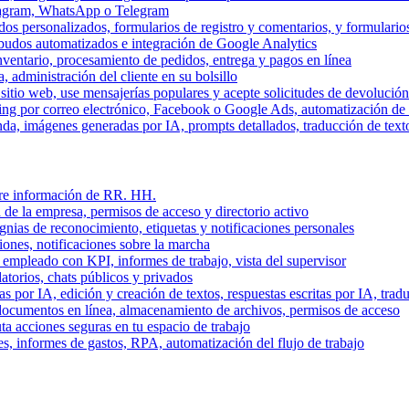
stagram, WhatsApp o Telegram
dos personalizados, formularios de registro y comentarios, y formulari
budos automatizados e integración de Google Analytics
nventario, procesamiento de pedidos, entrega y pagos en línea
, administración del cliente en su bolsillo
l sitio web, use mensajerías populares y acepte solicitudes de devolució
ing por correo electrónico, Facebook o Google Ads, automatización d
a, imágenes generadas por IA, prompts detallados, traducción de text
stre información de RR. HH.
 de la empresa, permisos de acceso y directorio activo
gnias de reconocimiento, etiquetas y notificaciones personales
iones, notificaciones sobre la marcha
 empleado con KPI, informes de trabajo, vista del supervisor
torios, chats públicos y privados
 por IA, edición y creación de textos, respuestas escritas por IA, trad
documentos en línea, almacenamiento de archivos, permisos de acceso
ta acciones seguras en tu espacio de trabajo
s, informes de gastos, RPA, automatización del flujo de trabajo