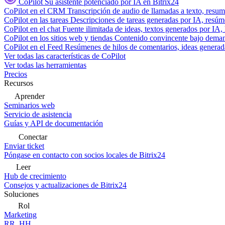
CoPilot
Su asistente potenciado por IA en Bitrix24
CoPilot en el CRM
Transcripción de audio de llamadas a texto, resu
CoPilot en las tareas
Descripciones de tareas generadas por IA, resúmen
CoPilot en el chat
Fuente ilimitada de ideas, textos generados por IA, 
CoPilot en los sitios web y tiendas
Contenido convincente bajo demand
CoPilot en el Feed
Resúmenes de hilos de comentarios, ideas generadas
Ver todas las características de CoPilot
Ver todas las herramientas
Precios
Recursos
Aprender
Seminarios web
Servicio de asistencia
Guías y API de documentación
Conectar
Enviar ticket
Póngase en contacto con socios locales de Bitrix24
Leer
Hub de crecimiento
Consejos y actualizaciones de Bitrix24
Soluciones
Rol
Marketing
RR. HH.