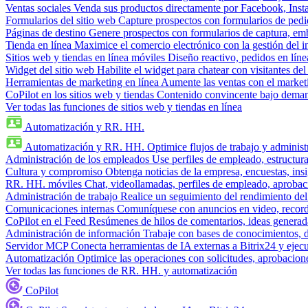
Ventas sociales
Venda sus productos directamente por Facebook, In
Formularios del sitio web
Capture prospectos con formularios de pedi
Páginas de destino
Genere prospectos con formularios de captura, em
Tienda en línea
Maximice el comercio electrónico con la gestión del i
Sitios web y tiendas en línea móviles
Diseño reactivo, pedidos en línea
Widget del sitio web
Habilite el widget para chatear con visitantes de
Herramientas de marketing en línea
Aumente las ventas con el market
CoPilot en los sitios web y tiendas
Contenido convincente bajo demand
Ver todas las funciones de sitios web y tiendas en línea
Automatización y RR. HH.
Automatización y RR. HH.
Optimice flujos de trabajo y admini
Administración de los empleados
Use perfiles de empleado, estructura
Cultura y compromiso
Obtenga noticias de la empresa, encuestas, insi
RR. HH. móviles
Chat, videollamadas, perfiles de empleado, aprobac
Administración de trabajo
Realice un seguimiento del rendimiento del
Comunicaciones internas
Comuníquese con anuncios en video, recorda
CoPilot en el Feed
Resúmenes de hilos de comentarios, ideas generadas
Administración de información
Trabaje con bases de conocimientos, 
Servidor MCP
Conecta herramientas de IA externas a Bitrix24 y ejecu
Automatización
Optimice las operaciones con solicitudes, aprobacione
Ver todas las funciones de RR. HH. y automatización
CoPilot