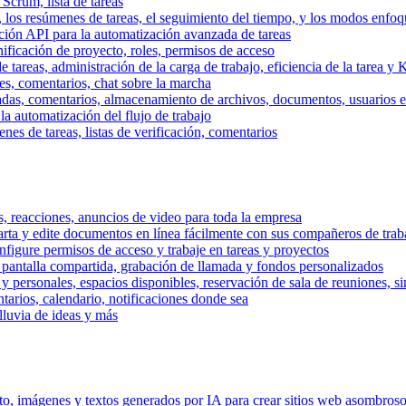
 Scrum, lista de tareas
, los resúmenes de tareas, el seguimiento del tiempo, y los modos enfoq
ración API para la automatización avanzada de tareas
nificación de proyecto, roles, permisos de acceso
tareas, administración de la carga de trabajo, eficiencia de la tarea y 
nes, comentarios, chat sobre la marcha
adas, comentarios, almacenamiento de archivos, documentos, usuarios ext
la automatización del flujo de trabajo
es de tareas, listas de verificación, comentarios
os, reacciones, anuncios de video para toda la empresa
ta y edite documentos en línea fácilmente con sus compañeros de traba
onfigure permisos de acceso y trabaje en tareas y proyectos
pantalla compartida, grabación de llamada y fondos personalizados
 y personales, espacios disponibles, reservación de sala de reuniones, s
arios, calendario, notificaciones donde sea
lluvia de ideas y más
nto, imágenes y textos generados por IA para crear sitios web asombros