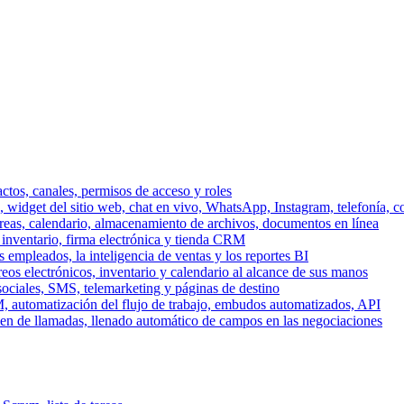
ctos, canales, permisos de acceso y roles
dget del sitio web, chat en vivo, WhatsApp, Instagram, telefonía, co
areas, calendario, almacenamiento de archivos, documentos en línea
 inventario, firma electrónica y tienda CRM
 empleados, la inteligencia de ventas y los reportes BI
reos electrónicos, inventario y calendario al alcance de sus manos
sociales, SMS, telemarketing y páginas de destino
, automatización del flujo de trabajo, embudos automatizados, API
men de llamadas, llenado automático de campos en las negociaciones