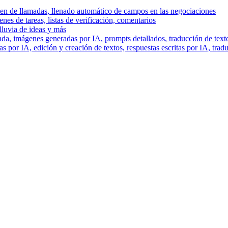
men de llamadas, llenado automático de campos en las negociaciones
es de tareas, listas de verificación, comentarios
lluvia de ideas y más
a, imágenes generadas por IA, prompts detallados, traducción de text
 por IA, edición y creación de textos, respuestas escritas por IA, trad