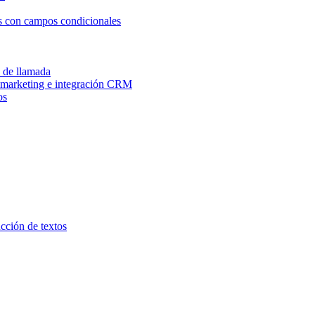
os con campos condicionales
n de llamada
e marketing e integración CRM
os
ucción de textos