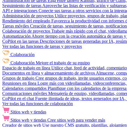
Administración de tareas
Elija entre tablero Kanban, gráfico de Gantt,
Seguimiento de tareas
Aproveche las listas de verificación y subtareas
API e integraciones
Conecte sus tareas a otros servicios con la integ
Administración de proyectos
Utilice proyectos, grupos de trabajo, pla
Rendimiento del empleado
Favorezca la productividad con informes de 
Tareas móviles
Creación de tareas, seguimiento de tareas, notificacio
Colaboración de proyectos
Trabaje más rápido con el chat, videollam
Automatización
Ahorre tiempo con la creación automática de tareas y 
CoPilot en las tareas
Descripciones de tareas generadas por IA, resúmen
Ver todas las funciones de tareas y proyectos
Colaboración
Colaboración
Mejore el trabajo de su equipo
Espacio de trabajo en línea
Utilice chat, feed de actividad, comentari
Documentos en línea y almacenamiento de archivos
Almacene, compar
Grupos de trabajo
Cree grupos de trabajo, invite usuarios externos, c
Reuniones en línea
Logre más con videollamadas, videoconferencias, 
Calendarios compartidos
Planifique con los calendarios de la empresa
Comunicaciones móviles
Mensajería de equipo, videollamadas, coment
CoPilot en el chat
Fuente ilimitada de ideas, textos generados por IA, 
Ver todas las funciones de colaboración
Sitios web y tiendas
Sitios web y tiendas
Cree sitios web para vender más
Creador de sitios web
Use nuestro CMS gratuito, plantillas, alojamie