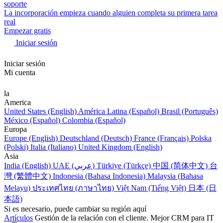
soporte
La incorporación empieza cuando alguien completa su primera tarea
real
Empezar gratis
Iniciar sesión
Iniciar sesión
Mi cuenta
la
America
United States (English)
América Latina (Español)
Brasil (Português)
México (Español)
Colombia (Español)
Europa
Europe (English)
Deutschland (Deutsch)
France (Français)
Polska
(Polski)
Italia (Italiano)
United Kingdom (English)
Asia
India (English)
UAE (عربي)
Türkiye (Türkçe)
中国 (简体中文)
台
灣 (繁體中文)
Indonesia (Bahasa Indonesia)
Malaysia (Bahasa
Melayu)
ประเทศไทย (ภาษาไทย)
Việt Nam (Tiếng Việt)
日本 (日
本語)
Si es necesario, puede cambiar su región aquí
Artículos
Gestión de la relación con el cliente. Mejor CRM para IT