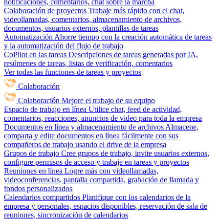
notificaciones, comentarios, chat sobre la marcha
Colaboración de proyectos
Trabaje más rápido con el chat,
videollamadas, comentarios, almacenamiento de archivos,
documentos, usuarios externos, plantillas de tareas
Automatización
Ahorre tiempo con la creación automática de tareas
y la automatización del flujo de trabajo
CoPilot en las tareas
Descripciones de tareas generadas por IA,
resúmenes de tareas, listas de verificación, comentarios
Ver todas las funciones de tareas y proyectos
Colaboración
Colaboración
Mejore el trabajo de su equipo
Espacio de trabajo en línea
Utilice chat, feed de actividad,
comentarios, reacciones, anuncios de video para toda la empresa
Documentos en línea y almacenamiento de archivos
Almacene,
comparta y edite documentos en línea fácilmente con sus
compañeros de trabajo usando el drive de la empresa
Grupos de trabajo
Cree grupos de trabajo, invite usuarios externos,
configure permisos de acceso y trabaje en tareas y proyectos
Reuniones en línea
Logre más con videollamadas,
videoconferencias, pantalla compartida, grabación de llamada y
fondos personalizados
Calendarios compartidos
Planifique con los calendarios de la
empresa y personales, espacios disponibles, reservación de sala de
reuniones, sincronización de calendarios