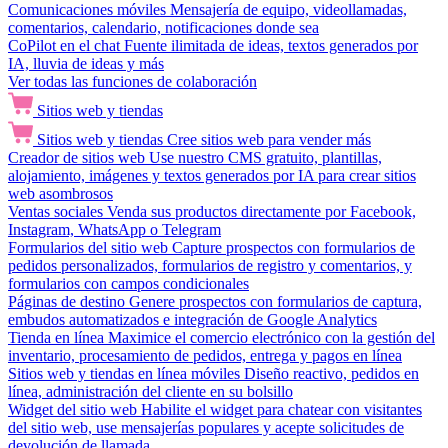
Comunicaciones móviles
Mensajería de equipo, videollamadas,
comentarios, calendario, notificaciones donde sea
CoPilot en el chat
Fuente ilimitada de ideas, textos generados por
IA, lluvia de ideas y más
Ver todas las funciones de colaboración
Sitios web y tiendas
Sitios web y tiendas
Cree sitios web para vender más
Creador de sitios web
Use nuestro CMS gratuito, plantillas,
alojamiento, imágenes y textos generados por IA para crear sitios
web asombrosos
Ventas sociales
Venda sus productos directamente por Facebook,
Instagram, WhatsApp o Telegram
Formularios del sitio web
Capture prospectos con formularios de
pedidos personalizados, formularios de registro y comentarios, y
formularios con campos condicionales
Páginas de destino
Genere prospectos con formularios de captura,
embudos automatizados e integración de Google Analytics
Tienda en línea
Maximice el comercio electrónico con la gestión del
inventario, procesamiento de pedidos, entrega y pagos en línea
Sitios web y tiendas en línea móviles
Diseño reactivo, pedidos en
línea, administración del cliente en su bolsillo
Widget del sitio web
Habilite el widget para chatear con visitantes
del sitio web, use mensajerías populares y acepte solicitudes de
devolución de llamada