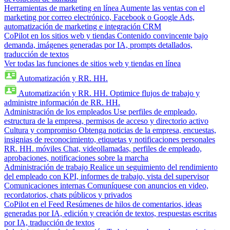
Herramientas de marketing en línea
Aumente las ventas con el
marketing por correo electrónico, Facebook o Google Ads,
automatización de marketing e integración CRM
CoPilot en los sitios web y tiendas
Contenido convincente bajo
demanda, imágenes generadas por IA, prompts detallados,
traducción de textos
Ver todas las funciones de sitios web y tiendas en línea
Automatización y RR. HH.
Automatización y RR. HH.
Optimice flujos de trabajo y
administre información de RR. HH.
Administración de los empleados
Use perfiles de empleado,
estructura de la empresa, permisos de acceso y directorio activo
Cultura y compromiso
Obtenga noticias de la empresa, encuestas,
insignias de reconocimiento, etiquetas y notificaciones personales
RR. HH. móviles
Chat, videollamadas, perfiles de empleado,
aprobaciones, notificaciones sobre la marcha
Administración de trabajo
Realice un seguimiento del rendimiento
del empleado con KPI, informes de trabajo, vista del supervisor
Comunicaciones internas
Comuníquese con anuncios en video,
recordatorios, chats públicos y privados
CoPilot en el Feed
Resúmenes de hilos de comentarios, ideas
generadas por IA, edición y creación de textos, respuestas escritas
por IA, traducción de textos