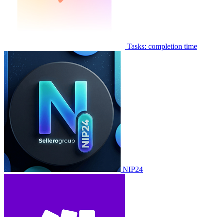
Tasks: completion time
NIP24