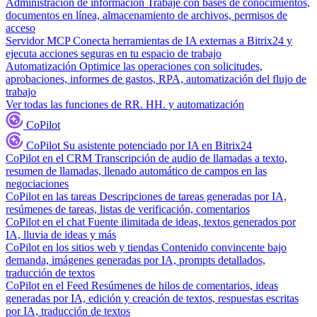
Administración de información
Trabaje con bases de conocimientos,
documentos en línea, almacenamiento de archivos, permisos de
acceso
Servidor MCP
Conecta herramientas de IA externas a Bitrix24 y
ejecuta acciones seguras en tu espacio de trabajo
Automatización
Optimice las operaciones con solicitudes,
aprobaciones, informes de gastos, RPA, automatización del flujo de
trabajo
Ver todas las funciones de RR. HH. y automatización
CoPilot
CoPilot
Su asistente potenciado por IA en Bitrix24
CoPilot en el CRM
Transcripción de audio de llamadas a texto,
resumen de llamadas, llenado automático de campos en las
negociaciones
CoPilot en las tareas
Descripciones de tareas generadas por IA,
resúmenes de tareas, listas de verificación, comentarios
CoPilot en el chat
Fuente ilimitada de ideas, textos generados por
IA, lluvia de ideas y más
CoPilot en los sitios web y tiendas
Contenido convincente bajo
demanda, imágenes generadas por IA, prompts detallados,
traducción de textos
CoPilot en el Feed
Resúmenes de hilos de comentarios, ideas
generadas por IA, edición y creación de textos, respuestas escritas
por IA, traducción de textos