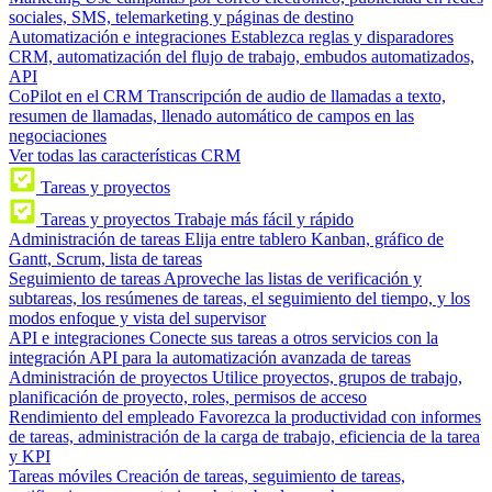
sociales, SMS, telemarketing y páginas de destino
Automatización e integraciones
Establezca reglas y disparadores
CRM, automatización del flujo de trabajo, embudos automatizados,
API
CoPilot en el CRM
Transcripción de audio de llamadas a texto,
resumen de llamadas, llenado automático de campos en las
negociaciones
Ver todas las características CRM
Tareas y proyectos
Tareas y proyectos
Trabaje más fácil y rápido
Administración de tareas
Elija entre tablero Kanban, gráfico de
Gantt, Scrum, lista de tareas
Seguimiento de tareas
Aproveche las listas de verificación y
subtareas, los resúmenes de tareas, el seguimiento del tiempo, y los
modos enfoque y vista del supervisor
API e integraciones
Conecte sus tareas a otros servicios con la
integración API para la automatización avanzada de tareas
Administración de proyectos
Utilice proyectos, grupos de trabajo,
planificación de proyecto, roles, permisos de acceso
Rendimiento del empleado
Favorezca la productividad con informes
de tareas, administración de la carga de trabajo, eficiencia de la tarea
y KPI
Tareas móviles
Creación de tareas, seguimiento de tareas,