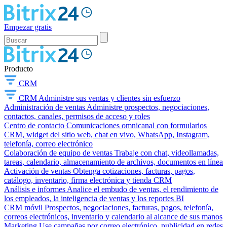
Empezar gratis
Producto
CRM
CRM
Administre sus ventas y clientes sin esfuerzo
Administración de ventas
Administre prospectos, negociaciones,
contactos, canales, permisos de acceso y roles
Centro de contacto
Comunicaciones omnicanal con formularios
CRM, widget del sitio web, chat en vivo, WhatsApp, Instagram,
telefonía, correo electrónico
Colaboración de equipo de ventas
Trabaje con chat, videollamadas,
tareas, calendario, almacenamiento de archivos, documentos en línea
Activación de ventas
Obtenga cotizaciones, facturas, pagos,
catálogo, inventario, firma electrónica y tienda CRM
Análisis e informes
Analice el embudo de ventas, el rendimiento de
los empleados, la inteligencia de ventas y los reportes BI
CRM móvil
Prospectos, negociaciones, facturas, pagos, telefonía,
correos electrónicos, inventario y calendario al alcance de sus manos
Marketing
Use campañas por correo electrónico, publicidad en redes