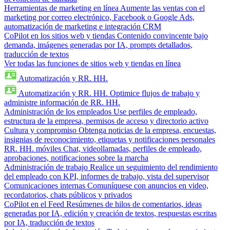
Herramientas de marketing en línea
Aumente las ventas con el
marketing por correo electrónico, Facebook o Google Ads,
automatización de marketing e integración CRM
CoPilot en los sitios web y tiendas
Contenido convincente bajo
demanda, imágenes generadas por IA, prompts detallados,
traducción de textos
Ver todas las funciones de sitios web y tiendas en línea
Automatización y RR. HH.
Automatización y RR. HH.
Optimice flujos de trabajo y
administre información de RR. HH.
Administración de los empleados
Use perfiles de empleado,
estructura de la empresa, permisos de acceso y directorio activo
Cultura y compromiso
Obtenga noticias de la empresa, encuestas,
insignias de reconocimiento, etiquetas y notificaciones personales
RR. HH. móviles
Chat, videollamadas, perfiles de empleado,
aprobaciones, notificaciones sobre la marcha
Administración de trabajo
Realice un seguimiento del rendimiento
del empleado con KPI, informes de trabajo, vista del supervisor
Comunicaciones internas
Comuníquese con anuncios en video,
recordatorios, chats públicos y privados
CoPilot en el Feed
Resúmenes de hilos de comentarios, ideas
generadas por IA, edición y creación de textos, respuestas escritas
por IA, traducción de textos