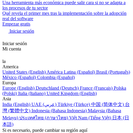
Una herramienta más económica puede salir cara si no se adapta a
los procesos de tu sector
Qué revela el primer mes tras la implementación sobre la adopción
real del software
Empezar gratis
Iniciar sesión
Iniciar sesión
Mi cuenta
la
America
United States (English)
América Latina (Español)
Brasil (Português)
México (Español)
Colombia (Español)
Europa
Europe (English)
Deutschland (Deutsch)
France (Français)
Polska
(Polski)
Italia (Italiano)
United Kingdom (English)
Asia
India (English)
UAE (عربي)
Türkiye (Türkçe)
中国 (简体中文)
台
灣 (繁體中文)
Indonesia (Bahasa Indonesia)
Malaysia (Bahasa
Melayu)
ประเทศไทย (ภาษาไทย)
Việt Nam (Tiếng Việt)
日本 (日
本語)
Si es necesario, puede cambiar su región aquí