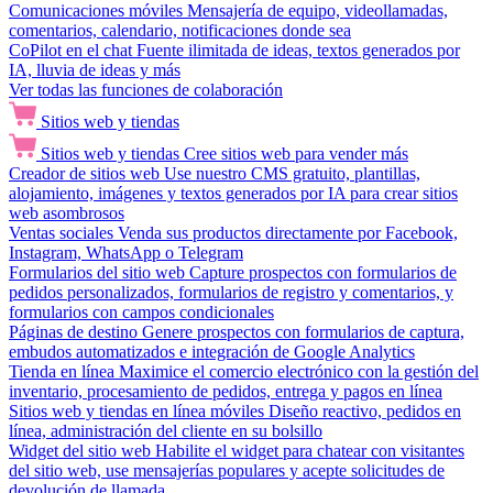
Comunicaciones móviles
Mensajería de equipo, videollamadas,
comentarios, calendario, notificaciones donde sea
CoPilot en el chat
Fuente ilimitada de ideas, textos generados por
IA, lluvia de ideas y más
Ver todas las funciones de colaboración
Sitios web y tiendas
Sitios web y tiendas
Cree sitios web para vender más
Creador de sitios web
Use nuestro CMS gratuito, plantillas,
alojamiento, imágenes y textos generados por IA para crear sitios
web asombrosos
Ventas sociales
Venda sus productos directamente por Facebook,
Instagram, WhatsApp o Telegram
Formularios del sitio web
Capture prospectos con formularios de
pedidos personalizados, formularios de registro y comentarios, y
formularios con campos condicionales
Páginas de destino
Genere prospectos con formularios de captura,
embudos automatizados e integración de Google Analytics
Tienda en línea
Maximice el comercio electrónico con la gestión del
inventario, procesamiento de pedidos, entrega y pagos en línea
Sitios web y tiendas en línea móviles
Diseño reactivo, pedidos en
línea, administración del cliente en su bolsillo
Widget del sitio web
Habilite el widget para chatear con visitantes
del sitio web, use mensajerías populares y acepte solicitudes de
devolución de llamada