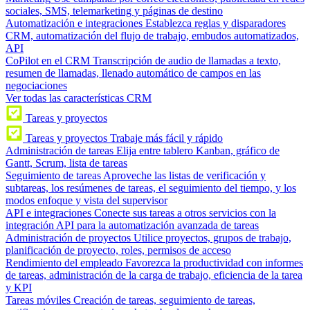
sociales, SMS, telemarketing y páginas de destino
Automatización e integraciones
Establezca reglas y disparadores
CRM, automatización del flujo de trabajo, embudos automatizados,
API
CoPilot en el CRM
Transcripción de audio de llamadas a texto,
resumen de llamadas, llenado automático de campos en las
negociaciones
Ver todas las características CRM
Tareas y proyectos
Tareas y proyectos
Trabaje más fácil y rápido
Administración de tareas
Elija entre tablero Kanban, gráfico de
Gantt, Scrum, lista de tareas
Seguimiento de tareas
Aproveche las listas de verificación y
subtareas, los resúmenes de tareas, el seguimiento del tiempo, y los
modos enfoque y vista del supervisor
API e integraciones
Conecte sus tareas a otros servicios con la
integración API para la automatización avanzada de tareas
Administración de proyectos
Utilice proyectos, grupos de trabajo,
planificación de proyecto, roles, permisos de acceso
Rendimiento del empleado
Favorezca la productividad con informes
de tareas, administración de la carga de trabajo, eficiencia de la tarea
y KPI
Tareas móviles
Creación de tareas, seguimiento de tareas,