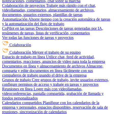
notificaciones, comentarios, chat sobre la marcha
Colaboración de proyectos
Trabaje más rápido con el chat,
videollamadas, comentarios, almacenamiento de archivos,
documentos, usuarios externos, plantillas de tareas
Automatización
Ahorre tiempo con la creación automática de tareas
y la automatización del flujo de trabajo
CoPilot en las tareas
Descripciones de tareas generadas por IA,
resúmenes de tareas, listas de verificación, comentarios
Ver todas las funciones de tareas y proyectos
Colaboración
Colaboración
Mejore el trabajo de su equipo
Espacio de trabajo en línea
Utilice chat, feed de actividad,
comentarios, reacciones, anuncios de video para toda la empresa
Documentos en línea y almacenamiento de archivos
Almacene,
comparta y edite documentos en línea fácilmente con sus
compañeros de trabajo usando el drive de la empresa
Grupos de trabajo
Cree grupos de trabajo, invite usuarios externos,
configure permisos de acceso y trabaje en tareas y proyectos
Reuniones en línea
Logre más con videollamadas,
videoconferencias, pantalla compartida, grabación de llamada y
fondos personalizados
Calendarios compartidos
Planifique con los calendarios de la
empresa y personales, espacios disponibles, reservación de sala de
reuniones, sincronización de calendarios