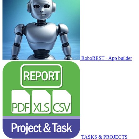
RoboREST - App builder
TASKS & PROJECTS