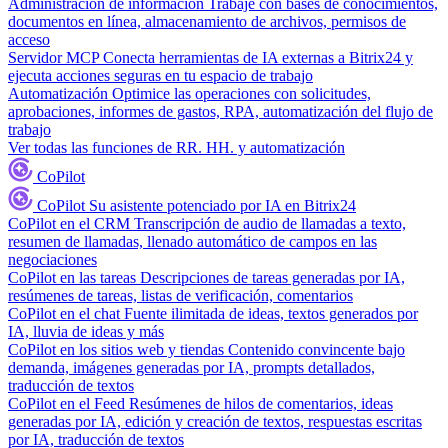
Administración de información
Trabaje con bases de conocimientos,
documentos en línea, almacenamiento de archivos, permisos de
acceso
Servidor MCP
Conecta herramientas de IA externas a Bitrix24 y
ejecuta acciones seguras en tu espacio de trabajo
Automatización
Optimice las operaciones con solicitudes,
aprobaciones, informes de gastos, RPA, automatización del flujo de
trabajo
Ver todas las funciones de RR. HH. y automatización
CoPilot
CoPilot
Su asistente potenciado por IA en Bitrix24
CoPilot en el CRM
Transcripción de audio de llamadas a texto,
resumen de llamadas, llenado automático de campos en las
negociaciones
CoPilot en las tareas
Descripciones de tareas generadas por IA,
resúmenes de tareas, listas de verificación, comentarios
CoPilot en el chat
Fuente ilimitada de ideas, textos generados por
IA, lluvia de ideas y más
CoPilot en los sitios web y tiendas
Contenido convincente bajo
demanda, imágenes generadas por IA, prompts detallados,
traducción de textos
CoPilot en el Feed
Resúmenes de hilos de comentarios, ideas
generadas por IA, edición y creación de textos, respuestas escritas
por IA, traducción de textos