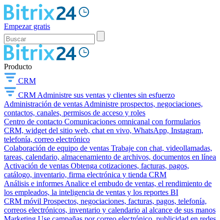
Empezar gratis
Producto
CRM
CRM
Administre sus ventas y clientes sin esfuerzo
Administración de ventas
Administre prospectos, negociaciones,
contactos, canales, permisos de acceso y roles
Centro de contacto
Comunicaciones omnicanal con formularios
CRM, widget del sitio web, chat en vivo, WhatsApp, Instagram,
telefonía, correo electrónico
Colaboración de equipo de ventas
Trabaje con chat, videollamadas,
tareas, calendario, almacenamiento de archivos, documentos en línea
Activación de ventas
Obtenga cotizaciones, facturas, pagos,
catálogo, inventario, firma electrónica y tienda CRM
Análisis e informes
Analice el embudo de ventas, el rendimiento de
los empleados, la inteligencia de ventas y los reportes BI
CRM móvil
Prospectos, negociaciones, facturas, pagos, telefonía,
correos electrónicos, inventario y calendario al alcance de sus manos
Marketing
Use campañas por correo electrónico, publicidad en redes