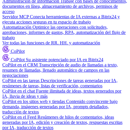
Administración de información
Trabaje con bases de conocimientos,
documentos en línea, almacenamiento de archivos, permisos de
acceso
Servidor MCP
Conecta herramientas de IA externas a Bitrix24 y
ejecuta acciones seguras en tu espacio de trabajo
Automatización
Optimice las operaciones con solicitudes,
aprobaciones, informes de gastos, RPA, automatización del flujo de
trabajo
Ver todas las funciones de RR. HH. y automatización
CoPilot
CoPilot
Su asistente potenciado por IA en Bitrix24
CoPilot en el CRM
Transcripción de audio de llamadas a texto,
resumen de llamadas, llenado automático de campos en las
negociaciones
CoPilot en las tareas
Descripciones de tareas generadas por IA,
resúmenes de tareas, listas de verificación, comentarios
CoPilot en el chat
Fuente ilimitada de ideas, textos generados por
IA, lluvia de ideas y más
CoPilot en los sitios web y tiendas
Contenido convincente bajo
demanda, imágenes generadas por IA, prompts detallados,
traducción de textos
CoPilot en el Feed
Resúmenes de hilos de comentarios, ideas
generadas por IA, edición y creación de textos, respuestas escritas
por IA, traducción de textos