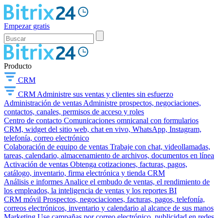
Empezar gratis
Producto
CRM
CRM
Administre sus ventas y clientes sin esfuerzo
Administración de ventas
Administre prospectos, negociaciones,
contactos, canales, permisos de acceso y roles
Centro de contacto
Comunicaciones omnicanal con formularios
CRM, widget del sitio web, chat en vivo, WhatsApp, Instagram,
telefonía, correo electrónico
Colaboración de equipo de ventas
Trabaje con chat, videollamadas,
tareas, calendario, almacenamiento de archivos, documentos en línea
Activación de ventas
Obtenga cotizaciones, facturas, pagos,
catálogo, inventario, firma electrónica y tienda CRM
Análisis e informes
Analice el embudo de ventas, el rendimiento de
los empleados, la inteligencia de ventas y los reportes BI
CRM móvil
Prospectos, negociaciones, facturas, pagos, telefonía,
correos electrónicos, inventario y calendario al alcance de sus manos
Marketing
Use campañas por correo electrónico, publicidad en redes