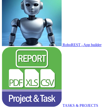
RoboREST - App builder
TASKS & PROJECTS