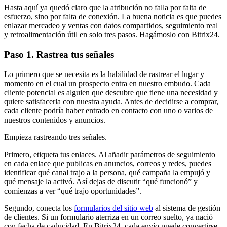
Hasta aquí ya quedó claro que la atribución no falla por falta de
esfuerzo, sino por falta de conexión. La buena noticia es que puedes
enlazar mercadeo y ventas con datos compartidos, seguimiento real
y retroalimentación útil en solo tres pasos. Hagámoslo con Bitrix24.
Paso 1. Rastrea tus señales
Lo primero que se necesita es la habilidad de rastrear el lugar y
momento en el cual un prospecto entra en nuestro embudo. Cada
cliente potencial es alguien que descubre que tiene una necesidad y
quiere satisfacerla con nuestra ayuda. Antes de decidirse a comprar,
cada cliente podría haber entrado en contacto con uno o varios de
nuestros contenidos y anuncios.
Empieza rastreando tres señales.
Primero, etiqueta tus enlaces. Al añadir parámetros de seguimiento
en cada enlace que publicas en anuncios, correos y redes, puedes
identificar qué canal trajo a la persona, qué campaña la empujó y
qué mensaje la activó. Así dejas de discutir “qué funcionó” y
comienzas a ver “qué trajo oportunidades”.
Segundo, conecta los
formularios del sitio web
al sistema de gestión
de clientes. Si un formulario aterriza en un correo suelto, ya nació
con fecha de caducidad. En Bitrix24, cada envío puede convertirse