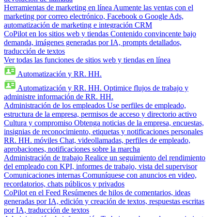
Herramientas de marketing en línea
Aumente las ventas con el
marketing por correo electrónico, Facebook o Google Ads,
automatización de marketing e integración CRM
CoPilot en los sitios web y tiendas
Contenido convincente bajo
demanda, imágenes generadas por IA, prompts detallados,
traducción de textos
Ver todas las funciones de sitios web y tiendas en línea
Automatización y RR. HH.
Automatización y RR. HH.
Optimice flujos de trabajo y
administre información de RR. HH.
Administración de los empleados
Use perfiles de empleado,
estructura de la empresa, permisos de acceso y directorio activo
Cultura y compromiso
Obtenga noticias de la empresa, encuestas,
insignias de reconocimiento, etiquetas y notificaciones personales
RR. HH. móviles
Chat, videollamadas, perfiles de empleado,
aprobaciones, notificaciones sobre la marcha
Administración de trabajo
Realice un seguimiento del rendimiento
del empleado con KPI, informes de trabajo, vista del supervisor
Comunicaciones internas
Comuníquese con anuncios en video,
recordatorios, chats públicos y privados
CoPilot en el Feed
Resúmenes de hilos de comentarios, ideas
generadas por IA, edición y creación de textos, respuestas escritas
por IA, traducción de textos