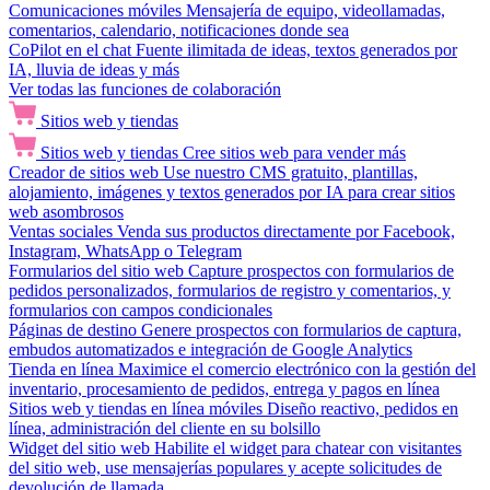
Comunicaciones móviles
Mensajería de equipo, videollamadas,
comentarios, calendario, notificaciones donde sea
CoPilot en el chat
Fuente ilimitada de ideas, textos generados por
IA, lluvia de ideas y más
Ver todas las funciones de colaboración
Sitios web y tiendas
Sitios web y tiendas
Cree sitios web para vender más
Creador de sitios web
Use nuestro CMS gratuito, plantillas,
alojamiento, imágenes y textos generados por IA para crear sitios
web asombrosos
Ventas sociales
Venda sus productos directamente por Facebook,
Instagram, WhatsApp o Telegram
Formularios del sitio web
Capture prospectos con formularios de
pedidos personalizados, formularios de registro y comentarios, y
formularios con campos condicionales
Páginas de destino
Genere prospectos con formularios de captura,
embudos automatizados e integración de Google Analytics
Tienda en línea
Maximice el comercio electrónico con la gestión del
inventario, procesamiento de pedidos, entrega y pagos en línea
Sitios web y tiendas en línea móviles
Diseño reactivo, pedidos en
línea, administración del cliente en su bolsillo
Widget del sitio web
Habilite el widget para chatear con visitantes
del sitio web, use mensajerías populares y acepte solicitudes de
devolución de llamada