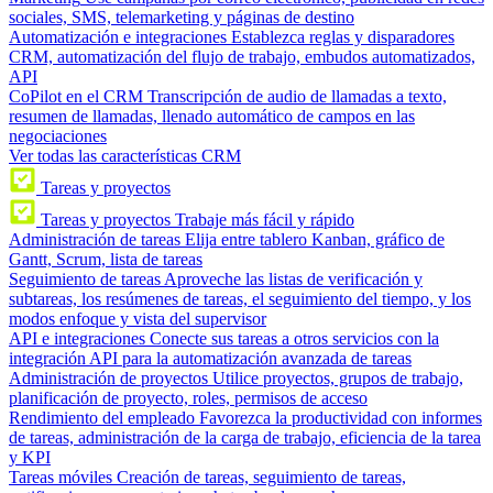
sociales, SMS, telemarketing y páginas de destino
Automatización e integraciones
Establezca reglas y disparadores
CRM, automatización del flujo de trabajo, embudos automatizados,
API
CoPilot en el CRM
Transcripción de audio de llamadas a texto,
resumen de llamadas, llenado automático de campos en las
negociaciones
Ver todas las características CRM
Tareas y proyectos
Tareas y proyectos
Trabaje más fácil y rápido
Administración de tareas
Elija entre tablero Kanban, gráfico de
Gantt, Scrum, lista de tareas
Seguimiento de tareas
Aproveche las listas de verificación y
subtareas, los resúmenes de tareas, el seguimiento del tiempo, y los
modos enfoque y vista del supervisor
API e integraciones
Conecte sus tareas a otros servicios con la
integración API para la automatización avanzada de tareas
Administración de proyectos
Utilice proyectos, grupos de trabajo,
planificación de proyecto, roles, permisos de acceso
Rendimiento del empleado
Favorezca la productividad con informes
de tareas, administración de la carga de trabajo, eficiencia de la tarea
y KPI
Tareas móviles
Creación de tareas, seguimiento de tareas,