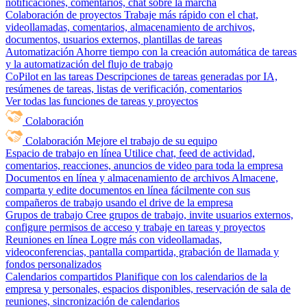
notificaciones, comentarios, chat sobre la marcha
Colaboración de proyectos
Trabaje más rápido con el chat,
videollamadas, comentarios, almacenamiento de archivos,
documentos, usuarios externos, plantillas de tareas
Automatización
Ahorre tiempo con la creación automática de tareas
y la automatización del flujo de trabajo
CoPilot en las tareas
Descripciones de tareas generadas por IA,
resúmenes de tareas, listas de verificación, comentarios
Ver todas las funciones de tareas y proyectos
Colaboración
Colaboración
Mejore el trabajo de su equipo
Espacio de trabajo en línea
Utilice chat, feed de actividad,
comentarios, reacciones, anuncios de video para toda la empresa
Documentos en línea y almacenamiento de archivos
Almacene,
comparta y edite documentos en línea fácilmente con sus
compañeros de trabajo usando el drive de la empresa
Grupos de trabajo
Cree grupos de trabajo, invite usuarios externos,
configure permisos de acceso y trabaje en tareas y proyectos
Reuniones en línea
Logre más con videollamadas,
videoconferencias, pantalla compartida, grabación de llamada y
fondos personalizados
Calendarios compartidos
Planifique con los calendarios de la
empresa y personales, espacios disponibles, reservación de sala de
reuniones, sincronización de calendarios